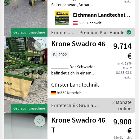
exkl.
Seitenschwad, Anbau
Schwader, Beleuchtung,
Eichmann Landtechnik GmbH
Nachlaufeinrichtung,
Tandemachse,
8832 Oberwölz
Zinkenverlustsicherung
Erntetechnik
Premium Plus Händler
Gebrauchtmaschine
Sofort Verfügbar! Krone
Grünland /
Krone Swadro 46
Swadro 46 -
9.714
Krone
Kreiselschwader.
€
Bj. 2022
inkl. 19%
________ Der Schwader
MwSt
befindet sich in einem
8.163,03 €
exkl.
neuwertigen Zustand. Kann
Gürster Landtechnik
vor Ort besichtigt und
probe gelaufen werden.
94360 Mitterfels
Baujahr: 2022 Erntetechnik
2 Monate
Grünland Schwader
Erntetechnik Grünland
online
Gebrauchtmaschine
/ Krone
Krone Swadro 46
9.900
T
€
MwSt nicht