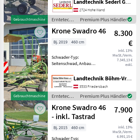
Landtechnik Sederl GmbH
hydraulischem Aushub.
Tastrad Seitlich klappbare
2724 Hohe Wand
Zinkenarme
Erntetechnik
Premium Plus Händler
Gebrauchtmaschine
Weitwinkelgelenkwelle
Grünland /
Krone Swadro 46
Erntetechnik
8.300
Krone
€
Bj. 2019
460 cm
inkl. 13%
MwSt./Verm.
Schwader-Typ:
7.345,13 €
Seitenschwad, Anbau
exkl.
Schwader,
Nachlaufeinrichtung,
Landtechnik Böhm-Vrana GmbH
Tandemachse Verkaufe
3533 Friedersbach
wenig gebrauchten
Schwader Krone Swadro 46,
Erntetechnik
Premium Plus Händler
Gebrauchtmaschine
Bj. 2019, seit etlichen
Grünland /
Krone Swadro 46
Jahren nicht m
7.900
Krone
- inkl. Tastrad
€
Bj. 2015
460 cm
inkl. 13%
MwSt./Verm.
6.991,15 €
Schwader-Typ: