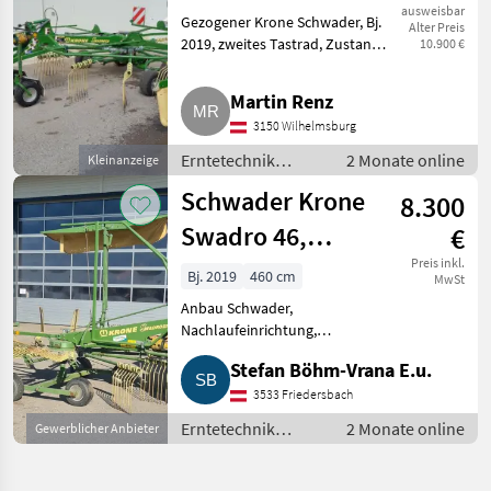
ausweisbar
Gezogener Krone Schwader, Bj.
Alter Preis
2019, zweites Tastrad, Zustand
10.900 €
1A. Erntetechnik Grünland
Schwader
Martin Renz
3150 Wilhelmsburg
Erntetechnik
2 Monate online
Kleinanzeige
Grünland /
Schwader Krone
8.300
Schwader
Swadro 46,
€
neuwertig, hydr.
Preis inkl.
Bj. 2019
460 cm
MwSt
Schwadtuch
Anbau Schwader,
Nachlaufeinrichtung,
Tandemachse, Schwader-Typ:
Stefan Böhm-Vrana E.u.
Seitenschwad Verkaufe wenig
gebrauchten Schwader Krone
3533 Friedersbach
Swadro 46, Bj. 2019, seit
Erntetechnik
2 Monate online
Gewerblicher Anbieter
etlichen Jahren nicht m
Grünland /
Schwader