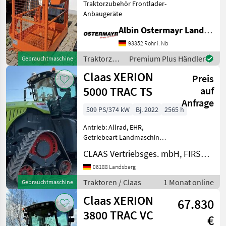
Traktorzubehör Frontlader-
Anbaugeräte
Albin Ostermayr Landmaschinenhandel e.K.
93352 Rohr i. Nb
Traktorzubehör
Premium Plus Händler
Gebrauchtmaschine
/ Sonstige
Claas XERION
Preis
5000 TRAC TS
auf
Anfrage
509 PS/374 kW
Bj. 2022
2565 h
Antrieb: Allrad, EHR,
Getriebeart Landmaschine:
Stufenloses Getriebe,
CLAAS Vertriebsges. mbH, FIRST CLAAS USED Center Landsberg
Plattform: Kabine,
Klimaanlage,
06188 Landsberg
Zapfwellendrehzahl: 1000
Traktoren / Claas
1 Monat online
Gebrauchtmaschine
1000 Allrad
Claas XERION
Betriebsstunden: 2565 h
67.830
Bezeich
3800 TRAC VC
€