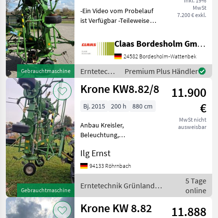
inkl. 19%
MwSt
-Ein Video vom Probelauf
7.200 € exkl.
ist Verfügbar -Teileweise
Nachgeschweißt (Siehe
Bilder) Erntetechnik
Claas Bordesholm GmbH
Grünland Kreiselheuer
24582 Bordesholm-Wattenbek
Erntetechnik
Premium Plus Händler
Gebrauchtmaschine
Grünland /
Krone KW8.82/8
11.900
Krone
€
Bj. 2015
200 h
880 cm
MwSt nicht
Anbau Kreisler,
ausweisbar
Beleuchtung,
Zinkenverlustsicherung,
Ilg Ernst
Grenzstreueinrichtung,
Streuwinkelverstellung,
94133 Röhrnbach
Schutzbügel Neuwertiger
5 Tage
Kreiselheuer mit
Erntetechnik Grünland /
online
Gebrauchtmaschine
Nachtschwadgetriebe
Krone
Erntetech
Krone KW 8.82
11.888