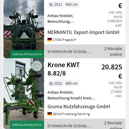
€
Bj. 2011
800 cm
inkl. 19%
Anbau Kreisler,
MwSt
Beleuchtung,
9.989,92 €
exkl.
Zinkenverlustsicherung
MERKANTIL Export-Import GmbH
Anzahl Kreisel: 8,
Hydraulische Klappung
17094 Pragsdorf
________
2 Monate
Zinkenverlustsicherung
Erntetechnik Grünland
online
Gebrauchtmaschine
Erntetechnik Grünland
/ Krone
Kreiselheuer
Krone KWT
20.825
8.82/8
€
Bj. 2022
880 cm
inkl. 19%
MwSt
17.500 €
Anbau Kreisler,
exkl.
Beleuchtung Anzahl Kreisel:
8, Gezogen, integrierte
Gruma Nutzfahrzeuge GmbH
Grenzstreueinrichtung,
86316 Friedberg-Derching
Hydraulische Klappung,
Nachlauf, Weitwinkel-
2 Monate
Gebrauchtmaschine
Erntetechnik Grünland
Gelenkwelle ________
online