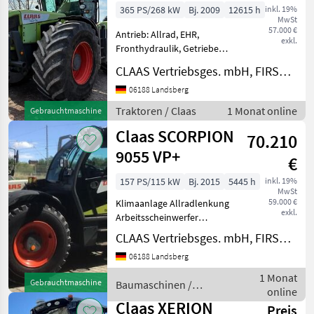
365 PS/268 kW
Bj. 2009
12615 h
inkl. 19%
MwSt
57.000 €
Antrieb: Allrad, EHR,
exkl.
Fronthydraulik, Getriebeart
Landmaschine: Stufenloses
CLAAS Vertriebsges. mbH, FIRST CLAAS USED Center Landsberg
Getriebe, Plattform: Kabine,
Klimaanlage,
06188 Landsberg
Zapfwellendrehzahl: 1000
Traktoren / Claas
1 Monat online
Gebrauchtmaschine
1000 Allrad
Claas SCORPION
Arbeitsscheinwer
70.210
9055 VP+
€
157 PS/115 kW
Bj. 2015
5445 h
inkl. 19%
MwSt
59.000 €
Klimaanlage Allradlenkung
exkl.
Arbeitsscheinwerfer
Betriebsstunden: 5445 h
CLAAS Vertriebsges. mbH, FIRST CLAAS USED Center Landsberg
Bordcomputer Größe
06188 Landsberg
Frontbereifung: 17.5-25
Größe Heckbereifung: 17.5-
1 Monat
Gebrauchtmaschine
Baumaschinen /
25 Hundegang
online
Claas
Hydraulikausr
Claas XERION
Preis