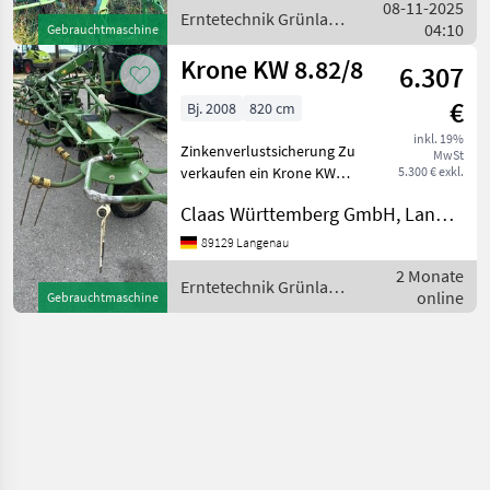
08-11-2025
Kreisel - Pro Kreise
Erntetechnik Grünland
04:10
Gebrauchtmaschine
/ Krone
Krone KW 8.82/8
6.307
€
Bj. 2008
820 cm
inkl. 19%
Zinkenverlustsicherung Zu
MwSt
verkaufen ein Krone KW
5.300 € exkl.
8.82 hydr. Klappung
Claas Württemberg GmbH, Langenau
Gelenkwelle Beleuchtung
Mängel : hydr. Grenzstreu
89129 Langenau
vorhanden, aber ohne
2 Monate
Funktion (muss gangbar
Erntetechnik Grünland
online
Gebrauchtmaschine
/ Krone