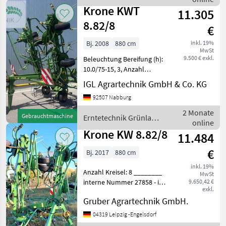
/ Krone
Krone
Krone KWT
11.305
8.82/8
€
Bj. 2008
880 cm
inkl. 19%
MwSt
9.500 € exkl.
Beleuchtung Bereifung (h):
10.0/75-15, 3, Anzahl
Kreisel: 8, Gezogen,
IGL Agrartechnik GmbH & Co. KG
integrierte
92507 Nabburg
Grenzstreueinrichtung,
Hydraulische Klappung,
2 Monate
Gebrauchtmaschine
Erntetechnik Grünland
Weitwinkel-Gelenkwelle
online
/ Krone
________ Z
Krone KW 8.82/8
11.484
€
Bj. 2017
880 cm
inkl. 19%
Anzahl Kreisel: 8 ________
MwSt
interne Nummer 27858 - in
9.650,42 €
exkl.
serienmäßiger Ausstattung
Gruber Agrartechnik GmbH.
- auf Grund von
Betriebsaufgabe abzugeben
04319 Leipzig -Engelsdorf
- wenig gelaufen - acht