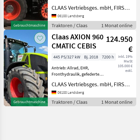
Frontzapfwelle, gefederte
CLAAS Vertriebsges. mbH, FIRST CLAAS USED Center Landsberg
Vorderachse, Getriebeart
Landmaschine: Stufenloses
06188 Landsberg
Getriebe, Plattform: Kabine,
Traktoren / Claas
1 Monat online
Gebrauchtmaschine
Klimaanlage 1000 540 E
Claas AXION 960
Allra
124.950
CMATIC CEBIS
€
445 PS/327 kW
Bj. 2018
7200 h
inkl. 19%
MwSt
105.000 €
Antrieb: Allrad, EHR,
exkl.
Fronthydraulik, gefederte
Vorderachse, Getriebeart
CLAAS Vertriebsges. mbH, FIRST CLAAS USED Center Landsberg
Landmaschine: Stufenloses
Getriebe, Plattform: Kabine,
06188 Landsberg
Klimaanlage 1000 540 E
Traktoren / Claas
1 Monat online
Gebrauchtmaschine
Allrad Arbeitsschein