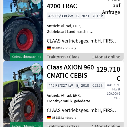
4200 TRAC
auf
Anfrage
459 PS/338 kW
Bj. 2023
2015 h
Antrieb: Allrad, EHR,
Getriebeart Landmaschine:
Stufenloses Getriebe,
CLAAS Vertriebsges. mbH, FIRST CLAAS USED Center Landsberg
Plattform: Kabine,
Klimaanlage,
06188 Landsberg
Rückfahreinrichtung,
Traktoren / Claas
1 Monat online
Gebrauchtmaschine
Zapfwellendrehzahl: 1000
Claas AXION 960
1000 Allrad Betriebsstu
129.710
CMATIC CEBIS
€
445 PS/327 kW
Bj. 2018
6525 h
inkl. 19%
MwSt
109.000 €
Antrieb: Allrad, EHR,
exkl.
Fronthydraulik, gefederte
Vorderachse, Getriebeart
CLAAS Vertriebsges. mbH, FIRST CLAAS USED Center Landsberg
Landmaschine: Stufenloses
Getriebe, Plattform: Kabine,
06188 Landsberg
Klimaanlage 1000 540 E
Traktoren / Claas
1 Monat online
Gebrauchtmaschine