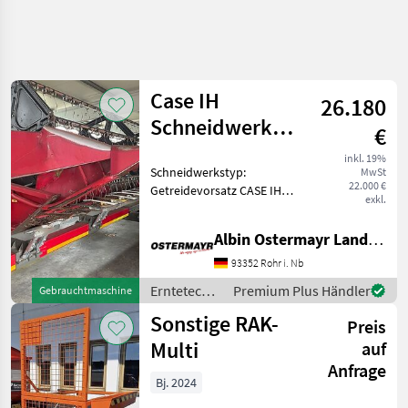
Case IH
26.180
Schneidwerk
€
2030, 7,32 m
inkl. 19%
Schneidwerkstyp:
MwSt
22.000 €
Getreidevorsatz CASE IH
exkl.
Schneidwerk 7, 32 mtr mit
Ziegler 1 Achs
Albin Ostermayr Landmaschinenhandel e.K.
Transportwagen. Passend
für CASE IH Axial
93352 Rohr i. Nb
Erntetechnik Ackerbau
Erntetechnik
Premium Plus Händler
Gebrauchtmaschine
Erntevorsätze
Ackerbau /
Sonstige RAK-
Preis
Case IH
Multi
auf
Anfrage
Bj. 2024