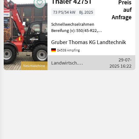
Thaler 4275T
Preis
auf
73 PS/54 kW
Bj. 2025
Anfrage
Schnellwechselrahmen
Bereifung (v): 550/45-R22,
Bereifung (h): 550/45-R22,
Gruber Thomas KG Landtechnik
Geschwindigkeit: 25 km/h,
Heizung, Hydrostatischer
84539 Ampfing
Antrieb, Kabine, Diesel,
29-07-
Telesko
Landwirtsch.
2025 16:22
Neumaschine
Motorfahrzeuge / Thaler