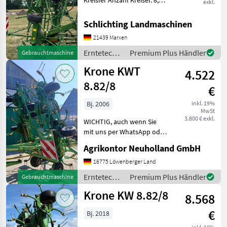
Kreisler Anzahl Kreisel: 8,
exkl.
integrierte
Grenzstreueinrichtung,
Schlichting Landmaschinen
Hydraulische Klappung,
21439 Marxen
Stützfuß / -rad ________
Ausstattung:
Erntetechnik
Premium Plus Händler
Gebrauchtmaschine
Beleuchtung/Warntafe
Grünland /
Krone KWT
4.522
Krone
8.82/8
€
Bj. 2006
inkl. 19%
MwSt
3.800 € exkl.
WICHTIG, auch wenn Sie
mit uns per WhatsApp oder
ähnlich chatten und
Agrikontor Neuholland GmbH
daraufhin Maschinen
kaufen, bitte kontrollieren
16775 Löwenberger Land
Sie die Auftragsbestätigung,
Erntetechnik
Premium Plus Händler
Gebrauchtmaschine
Proforma und auch R
Grünland /
Krone KW 8.82/8
8.568
Krone
€
Bj. 2018