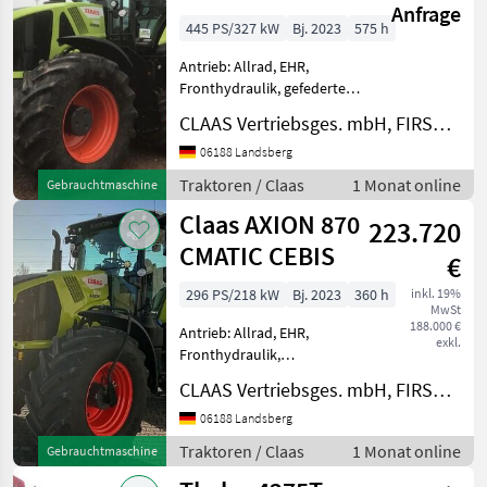
Anfrage
445 PS/327 kW
Bj. 2023
575 h
Antrieb: Allrad, EHR,
Fronthydraulik, gefederte
Vorderachse, Getriebeart
CLAAS Vertriebsges. mbH, FIRST CLAAS USED Center Landsberg
Landmaschine: Stufenloses
Getriebe, Plattform: Kabine,
06188 Landsberg
Klimaanlage,
Traktoren / Claas
1 Monat online
Gebrauchtmaschine
Zapfwellendrehzahl: 1000
Claas AXION 870
1000 5
223.720
CMATIC CEBIS
€
296 PS/218 kW
Bj. 2023
360 h
inkl. 19%
MwSt
188.000 €
Antrieb: Allrad, EHR,
exkl.
Fronthydraulik,
Frontzapfwelle, gefederte
CLAAS Vertriebsges. mbH, FIRST CLAAS USED Center Landsberg
Vorderachse, Getriebeart
Landmaschine: Stufenloses
06188 Landsberg
Getriebe, Plattform: Kabine,
Traktoren / Claas
1 Monat online
Gebrauchtmaschine
Klimaanlage 1000 540 540 E
A