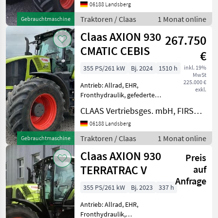
Getriebe, Plattform: Kabine,
06188 Landsberg
Klimaanlage 1000 1000 E
Traktoren / Claas
1 Monat online
Gebrauchtmaschine
540 E Allrad Betrie
Claas AXION 930
267.750
CMATIC CEBIS
€
355 PS/261 kW
Bj. 2024
1510 h
inkl. 19%
MwSt
225.000 €
Antrieb: Allrad, EHR,
exkl.
Fronthydraulik, gefederte
Vorderachse, Getriebeart
CLAAS Vertriebsges. mbH, FIRST CLAAS USED Center Landsberg
Landmaschine: Stufenloses
Getriebe, Plattform: Kabine,
06188 Landsberg
Klimaanlage,
Traktoren / Claas
1 Monat online
Gebrauchtmaschine
Zapfwellendrehzahl: 1000
Claas AXION 930
1000 5
Preis
TERRATRAC V
auf
Anfrage
355 PS/261 kW
Bj. 2023
337 h
Antrieb: Allrad, EHR,
Fronthydraulik,