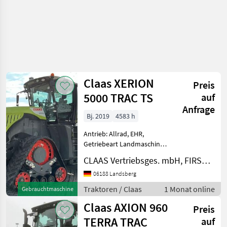
Claas XERION
Preis
5000 TRAC TS
auf
Anfrage
Bj. 2019
4583 h
Antrieb: Allrad, EHR,
Getriebeart Landmaschine:
Stufenloses Getriebe,
CLAAS Vertriebsges. mbH, FIRST CLAAS USED Center Landsberg
Plattform: Kabine,
Klimaanlage,
06188 Landsberg
Zapfwellendrehzahl: 1000
Traktoren / Claas
1 Monat online
Gebrauchtmaschine
1000 Allrad
Claas AXION 960
Arbeitsscheinwerfer
Preis
Betriebsstu
TERRA TRAC
auf