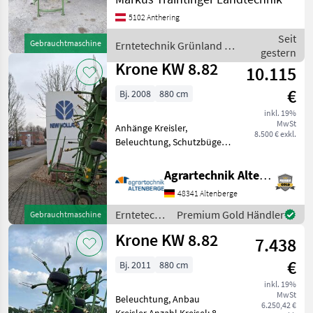
Beleuchtung,
5102 Anthering
Zinkenverlustsicherung,
Grenzstreueinrichtung,
Seit
Gebrauchtmaschine
Erntetechnik Grünland /
Schutzbügel Der
gestern
Krone
Kreiselheuer der Mar
Krone KW 8.82
10.115
€
Bj. 2008
880 cm
inkl. 19%
MwSt
Anhänge Kreisler,
8.500 € exkl.
Beleuchtung, Schutzbügel 8
Sterne, Hydr. Klappbar,
Hydr.
Agrartechnik Altenberge GmbH
Grenzstreueinrichtung,
48341 Altenberge
Beleuchtung mit
Warntafeln, Schutzbügel,
Erntetechnik
Premium Gold Händler
Gebrauchtmaschine
Fingerkupplung,
Grünland /
Krone KW 8.82
Gelenkwelle
7.438
Krone
€
Bj. 2011
880 cm
inkl. 19%
MwSt
Beleuchtung, Anbau
6.250,42 €