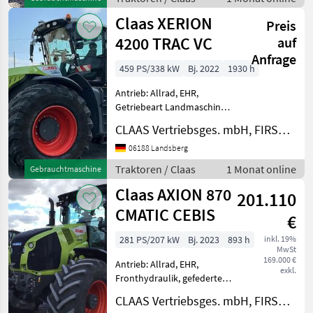
Allrad Arbeitsschein
Claas XERION
Preis
4200 TRAC VC
auf
Anfrage
459 PS/338 kW
Bj. 2022
1930 h
Antrieb: Allrad, EHR,
Getriebeart Landmaschine:
Stufenloses Getriebe,
CLAAS Vertriebsges. mbH, FIRST CLAAS USED Center Landsberg
Plattform: Kabine,
Klimaanlage,
06188 Landsberg
Zapfwellendrehzahl: 1000
Traktoren / Claas
1 Monat online
Gebrauchtmaschine
1000 Allrad
Claas AXION 870
Arbeitsscheinwerfer
201.110
Betriebsstu
CMATIC CEBIS
€
281 PS/207 kW
Bj. 2023
893 h
inkl. 19%
MwSt
169.000 €
Antrieb: Allrad, EHR,
exkl.
Fronthydraulik, gefederte
Vorderachse, Getriebeart
CLAAS Vertriebsges. mbH, FIRST CLAAS USED Center Landsberg
Landmaschine: Stufenloses