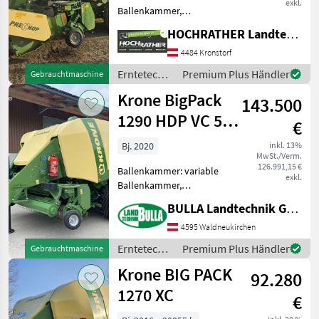
exkl.
Ballenkammer,
Zentralschmierung: autom.
HOCHRATHER Landtechnik GmbH
Zentralschmierung,
Ballenrampe, Druckluft,
4484 Kronstorf
Knoterreinigung,
Erntetechnik
Premium Plus Händler
Gebrauchtmaschine
Rollenniederhalter,
Grünland /
Krone BigPack
Schneidwerk, Tandemachse
143.500
Krone
SEHR
1290 HDP VC 51
€
Messer
Bj. 2020
inkl. 13%
MwSt./Verm.
126.991,15 €
Ballenkammer: variable
exkl.
Ballenkammer,
Zentralschmierung: autom.
BULLA Landtechnik GmbH
Zentralschmierung,
Ballenrampe, Druckluft,
4595 Waldneukirchen
Knoterreinigung,
Erntetechnik
Premium Plus Händler
Gebrauchtmaschine
Rollenniederhalter,
Grünland /
Krone BIG PACK
Schneidwerk, Tandemachse
92.280
Krone
KRON
1270 XC
€