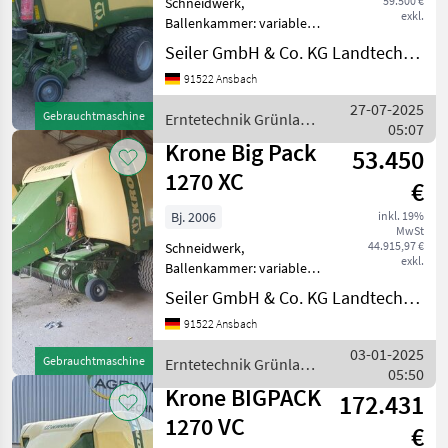
59.500 €
Schneidwerk,
exkl.
Ballenkammer: variable
Ballenkammer, Druckluft,
Seiler GmbH & Co. KG Landtechnik
Knoterreinigung,
91522 Ansbach
Zentralschmierung: autom.
Zentralschmierung
27-07-2025
Gebrauchtmaschine
Erntetechnik Grünland
Großpackenpresse Krone
05:07
/ Krone
Big Pack 1270 XC Gebrauc
Krone Big Pack
53.450
1270 XC
€
Bj. 2006
inkl. 19%
MwSt
44.915,97 €
Schneidwerk,
exkl.
Ballenkammer: variable
Ballenkammer, Druckluft,
Seiler GmbH & Co. KG Landtechnik
Knoterreinigung,
91522 Ansbach
Zentralschmierung: autom.
Zentralschmierung
03-01-2025
Gebrauchtmaschine
Erntetechnik Grünland
Großpackenpresse Krone
05:50
/ Krone
Big Pack 1270 XC Gebrauc
Krone BIGPACK
172.431
1270 VC
€