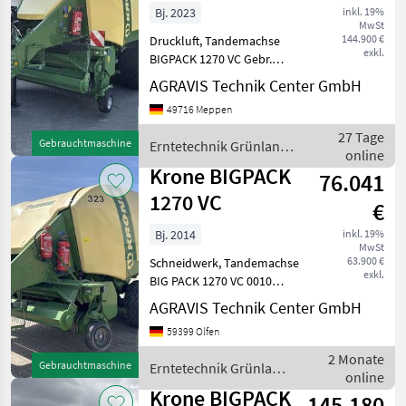
Bj. 2023
inkl. 19%
MwSt
144.900 €
Druckluft, Tandemachse
exkl.
BIGPACK 1270 VC Gebr.
Krone Presse Ballemnaß
AGRAVIS Technik Center GmbH
120 x 70 Untenanhängung
49716 Meppen
Isobus Terminal
Zentralschmieranlage
27 Tage
Gebrauchtmaschine
Erntetechnik Grünland /
Bereifung:620/40R22, 5 60
online
Krone
km/h
Krone BIGPACK
76.041
1270 VC
€
Bj. 2014
inkl. 19%
MwSt
63.900 €
Schneidwerk, Tandemachse
exkl.
BIG PACK 1270 VC 0010
gebr. Krone Big Pack 1270
AGRAVIS Technik Center GmbH
VC 0020 Untenanhängung
59399 Olfen
K80 0030 Tandemachse
gelenkt 0040 gefedertes
2 Monate
Gebrauchtmaschine
Erntetechnik Grünland
Fahrwerk 0050 Zentralschm
online
/ Krone
Krone BIGPACK
145.180