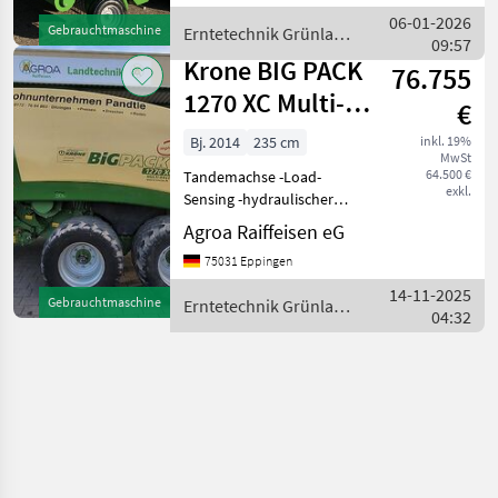
Schneidwerk - Länge 7.950
06-01-2026
Gebrauchtmaschine
Erntetechnik Grünland
mm (Transportstellung
09:57
/ Krone
Krone BIG PACK
76.755
1270 XC Multi-
€
Bale
Bj. 2014
235 cm
inkl. 19%
MwSt
64.500 €
Tandemachse -Load-
exkl.
Sensing -hydraulischer
Stützfuß -hydraulisch
Agroa Raiffeisen eG
gelenkte Hinterachse -
75031 Eppingen
Krone Terminal -
Kugelanhängung - 60 km/h
14-11-2025
Gebrauchtmaschine
Erntetechnik Grünland
-Zentralschmierung -620/40
04:32
/ Krone
R22.5 Allia