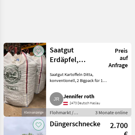
Saatgut
Preis
auf
Erdäpfel,
Anfrage
Kartoffel Ditta
Saatgut Kartoffeln Ditta,
konventionell, 2 Bigpack für 1
Hektar, kann auch gerne
aufgeteilt werden. Lieferung
Jennifer roth
möglich nach Absprache.
2473 Deutsch Haslau
Flohmarkt Sonstiges Flohmarkt
Flohmarkt /
3 Monate online
Kleinanzeige
Sonstiges
Düngerschnecke
2.700
Flohmarkt
€