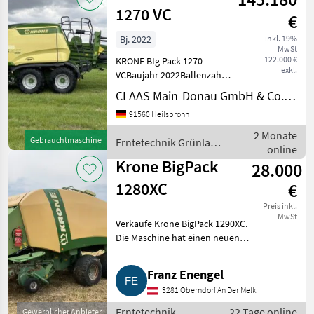
1270 VC
€
Bj. 2022
inkl. 19%
MwSt
122.000 €
KRONE BIg Pack 1270
exkl.
VCBaujahr 2022Ballenzahl
ca.
CLAAS Main-Donau GmbH & Co. KG, Heilsbronn
11.900TandemachseLenkachseFeuchtesensora
91560 Heilsbronn
BodenISOBUSPick Up 2, 30
MeterMesser Anzahl
2 Monate
Gebrauchtmaschine
Erntetechnik Grünland
51SchneidesystemKetten
online
/ Krone
Krone BigPack
28.000
1280XC
€
Preis inkl.
MwSt
Verkaufe Krone BigPack 1290XC.
Die Maschine hat einen neuen
Jobrechner, daher kann ich
nicht sagen, wie viele Ballen sie
Franz Enengel
drauf hat. Die Presse
3281 Oberndorf An Der Melk
funktioniert. 26 Messe
Erntetechnik
22 Tage online
Gewerblicher Anbieter