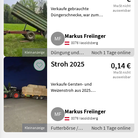
MwSt nicht
Verkaufe gebrauchte
ausweisbar
Düngerschnecke, war zum
Füttern unserer Schweine
gedacht, wird aber nicht mehr
gebraucht. Funktioniert
Markus Freiinger
einwandfrei und wurde zum
8076 Vasoldsberg
Abfüllen von Big
Düngung und
Noch 1 Tage online
Kleinanzeige
Beregnung /
Stroh 2025
0,14 €
Mineraldüngerstreuer/Wiegestreuer
MwSt nicht
ausweisbar
Verkaufe Gersten- und
Weizenstroh aus 2025.
Zustellung in der Steiermark
möglich. Gepresst mit Krone
BigPack 1270, Maße 120x70x240
Markus Freiinger
(Längen auf Vorbestellung
8076 Vasoldsberg
variabel
Futterbörse /
Noch 1 Tage online
Kleinanzeige
Stroh