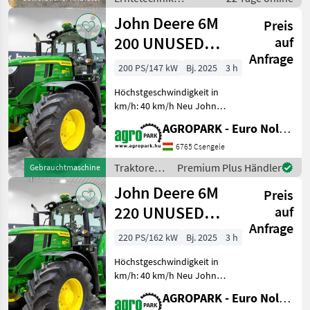
Grünland / Sonstige
John Deere 6M
Preis
Maschinen
Erntetechnik
200 UNUSED
auf
Grünland
Anfrage
CommandQuad
200 PS/147 kW
Bj. 2025
3 h
Plus Eco 20/20
Höchstgeschwindigkeit in
40 km/h
km/h: 40 km/h Neu John
Deere 6M 200
AGROPARK - Euro Noliker Kft.
CommandQuad Plus Eco
20/20 40 km/h, gefederte
6765 Csengele
Achse, gefederte Kabine,
Traktoren /
Premium Plus Händler
Gebrauchtmaschine
SF7500 AutoTrac,
John Deere
John Deere 6M
Druckluftbremse,
Preis
220 UNUSED
auf
Anfrage
CommandQuad
220 PS/162 kW
Bj. 2025
3 h
Plus Eco 20/20
Höchstgeschwindigkeit in
40 km/h
km/h: 40 km/h Neu John
Deere 6M 220
AGROPARK - Euro Noliker Kft.
CommandQuad Plus Eco