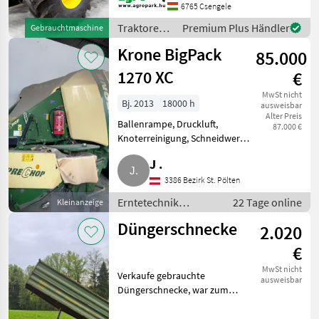
20/20 40 km/h, gefederte
6765 Csengele
Achse, gefederte Kabine,
Traktoren /
Premium Plus Händler
Gebrauchtmaschine
SF7500 AutoTrac,
John Deere
Luftbremsen, iTE
Krone BigPack
85.000
1270 XC
€
MwSt nicht
Bj. 2013
18000 h
ausweisbar
Alter Preis
Ballenrampe, Druckluft,
87.000 €
Knoterreinigung, Schneidwerk,
Tandemachse,
J .
Zentralschmierung PreChop
Vorbauhäcksler, 25 Messer,
3386 Bezirk St. Pölten
Lenkachse, Load Sensing,
Erntetechnik
22 Tage online
Kleinanzeige
Ballenwaage. Immer im Tro
Grünland /
Düngerschnecke
2.020
Rundballenpressen
€
MwSt nicht
Verkaufe gebrauchte
ausweisbar
Düngerschnecke, war zum
Füttern unserer Schweine
gedacht, wird aber nicht mehr