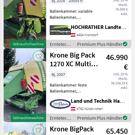
Bj. 2016
20055 h
inkl. 20 %
MwSt.
76.900 €
Ballenkammer: variable
exkl.
Ballenkammer,
Ballenrampe, Druckluft,
HOCHRATHER Landtechnik GmbH
Rollenniederhalter,
Schneidwerk, Tandemachse
4484 Kronstorf
BIG PACK 1270 XC ISOBUS
Erntetechnik
Premium Plus Händler
Gebrauchtmaschine
-26 Messer Schneidwerk -
Grünland /
Krone Big Pack
Baujahr 2016
46.990
Krone
1270 XC Multi
€
Bale
Bj. 2007
inkl. 20 %
MwSt.
39.158,33 €
Ballenkammer: feste
exkl.
Ballenkammer,
Zentralschmierung: autom.
Land und Technik HandelsgesmbH
Zentralschmierung,
Ballenschleuder, Druckluft,
4792 Münzkirchen
Knoterreinigung,
Erntetechnik
Premium Plus Händler
Gebrauchtmaschine
Rollenniederhalter,
Grünland /
Krone BigPack
Schneidwerk, Tandemachse
65.450
Krone
51.