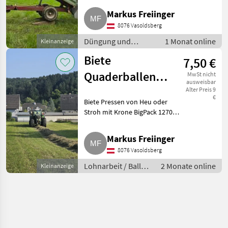
gebraucht. Funktioniert
Markus Freiinger
einwandfrei und wurde zum
8076 Vasoldsberg
Abfüllen von Big
Düngung und
1 Monat online
Kleinanzeige
Beregnung /
Biete
7,50 €
Mineraldüngerstreuer/Wiegestreuer
Quaderballenpressen,
MwSt nicht
ausweisbar
Krone BigPack
Alter Preis 9
€
Biete Pressen von Heu oder
1270 Extreme,
Stroh mit Krone BigPack 1270
Fendt 828 Vario
Extreme und Fendt 828 Vario
an. Mit maximal 26 Messern,
Markus Freiinger
Multibale möglich. Hier werden
8076 Vasoldsberg
die großen Ballen in k
Lohnarbeit / Ballen
2 Monate online
Kleinanzeige
pressen