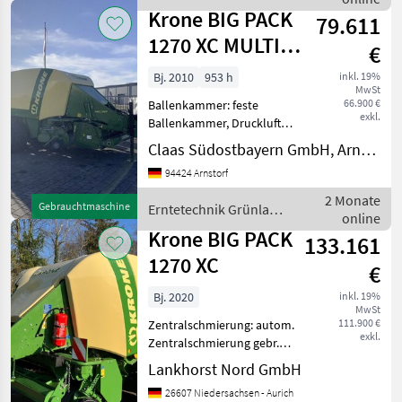
Krone
Zentralschmierung: man.
Krone BIG PACK
79.611
Zentralschmierun
1270 XC MULTI -
€
BALE
Bj. 2010
953 h
inkl. 19%
MwSt
66.900 €
Ballenkammer: feste
exkl.
Ballenkammer, Druckluft
VORBAUMULCHERLENKACHSEFür
Claas Südostbayern GmbH, Arnstorf
weitere Informationen
94424 Arnstorf
sprechen Sie uns gerne
an.Wir sprechen DeutschWe
2 Monate
Gebrauchtmaschine
Erntetechnik Grünland
speak EnglishDer Preis is
online
/ Krone
Krone BIG PACK
133.161
1270 XC
€
Bj. 2020
inkl. 19%
MwSt
111.900 €
Zentralschmierung: autom.
exkl.
Zentralschmierung gebr.
Krone Großpackenpresse
Lankhorst Nord GmbH
Technische Daten: -
26607 Niedersachsen - Aurich
Großpackenpresse mit