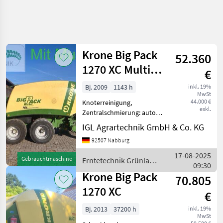
Krone Big Pack
52.360
1270 XC Multi
€
Bale
Bj. 2009
1143 h
inkl. 19%
MwSt
44.000 €
Knoterreinigung,
exkl.
Zentralschmierung: autom.
Zentralschmierung,
IGL Agrartechnik GmbH & Co. KG
Zentralschmierung: man.
92507 Nabburg
Zentralschmierung,
Schneidwerk,
17-08-2025
Gebrauchtmaschine
Erntetechnik Grünland
Tandemachse,
09:30
/ Krone
Ballenrampe, Druckluft,
Krone Big Pack
70.805
Rollenniederhalte
1270 XC
€
Bj. 2013
37200 h
inkl. 19%
MwSt