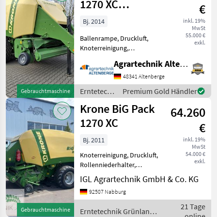
1270 XC
€
HighSpeed
Bj. 2014
inkl. 19%
MwSt
55.000 €
Ballenrampe, Druckluft,
exkl.
Knoterreinigung,
Rollenniederhalter,
Agrartechnik Altenberge GmbH
Schneidwerk, Tandemachse
57469 Ballen, Ballenmaß
48341 Altenberge
120 x 70, 6 Knotor, 24
Erntetechnik
Premium Gold Händler
Gebrauchtmaschine
Messer, Rotorschneidwerk,
Grünland /
Krone BiG Pack
Messer Grup
64.260
Krone
1270 XC
€
Bj. 2011
inkl. 19%
MwSt
54.000 €
Knoterreinigung, Druckluft,
exkl.
Rollenniederhalter,
Schneidwerk,
IGL Agrartechnik GmbH & Co. KG
Zentralschmierung: autom.
92507 Nabburg
Zentralschmierung,
Ballenrampe,
21 Tage
Gebrauchtmaschine
Erntetechnik Grünland /
Tandemachse,
online