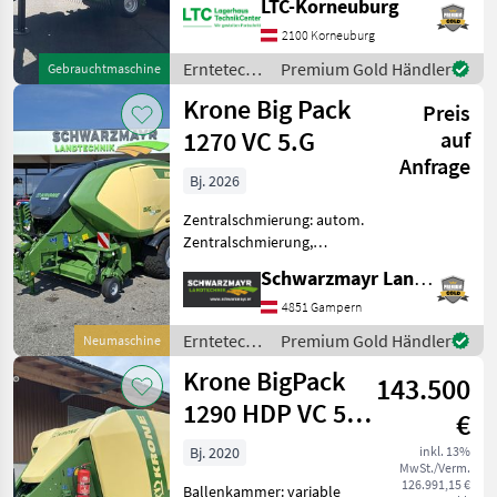
LTC-Korneuburg
Gebrauchtmaschine;
Seriennummer/Fahrgestellnummer:
2100 Korneuburg
MARKTPLATZ
1097262; Ballenanzahl:
Erntetechnik
Premium Gold Händler
Gebrauchtmaschine
11000; Pickup Arbeitsbreite
Grünland /
Marktplatz
Händlerangebote
Kleinanzeigen
Krone Big Pack
(cm): 240; Ball
Preis
Krone
1270 VC 5.G
auf
Anfrage
Bj. 2026
Zentralschmierung: autom.
Zentralschmierung,
Ballenrampe, Druckluft,
Schwarzmayr Landtechnik GmbH - Gampern
Knoterreinigung,
Rollenniederhalter,
4851 Gampern
Schneidwerk, Tandemachse
Erntetechnik
Premium Gold Händler
Neumaschine
Nr. 71062 Großballenpresse
Grünland /
Krone BigPack
5.Generati
143.500
Krone
1290 HDP VC 51
€
Messer
Bj. 2020
inkl. 13%
MwSt./Verm.
126.991,15 €
Ballenkammer: variable