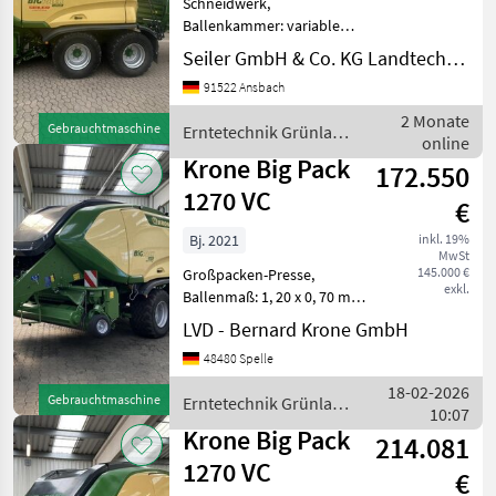
Schneidwerk,
Ballenkammer: variable
Ballenkammer, Druckluft,
Seiler GmbH & Co. KG Landtechnik
Knoterreinigung,
91522 Ansbach
Zentralschmierung: man.
Zentralschmierung
2 Monate
Gebrauchtmaschine
Erntetechnik Grünland
Großpackenpresse Krone
online
/ Krone
Big Pack 1270 VC Baureihe
Krone Big Pack
172.550
1270 VC
€
Bj. 2021
inkl. 19%
MwSt
145.000 €
Großpacken-Presse,
exkl.
Ballenmaß: 1, 20 x 0, 70 m,
Tandem-Fahrwerk, Active
LVD - Bernard Krone GmbH
Pick-up Schneidwerk VC
48480 Spelle
Plus für 51 Messer, KRONE
PowerClean, Multi-Bale-
18-02-2026
Gebrauchtmaschine
Erntetechnik Grünland
System, BaleCollect read
10:07
/ Krone
Krone Big Pack
214.081
1270 VC
€