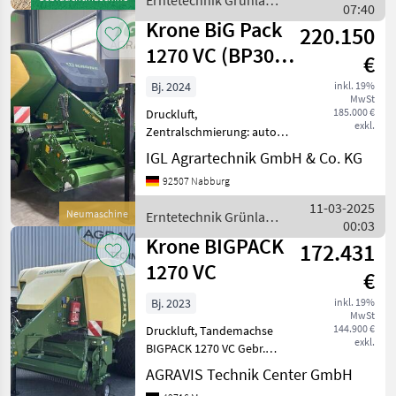
Erntetechnik Grünland
Standardknoter (Ras) - 1140
07:40
/ Krone
Krone BiG Pack
220.150
1270 VC (BP305-
€
11)
Bj. 2024
inkl. 19%
MwSt
185.000 €
Druckluft,
exkl.
Zentralschmierung: autom.
Zentralschmierung,
IGL Agrartechnik GmbH & Co. KG
Tandemachse,
92507 Nabburg
Zentralschmierung: man.
Zentralschmierung,
11-03-2025
Neumaschine
Erntetechnik Grünland
Schneidwerk, Ballenrampe,
00:03
/ Krone
Knoterreinigung,
Krone BIGPACK
172.431
Rollenniederhalte
1270 VC
€
Bj. 2023
inkl. 19%
MwSt
144.900 €
Druckluft, Tandemachse
exkl.
BIGPACK 1270 VC Gebr.
Krone Presse Ballemnaß
AGRAVIS Technik Center GmbH
120 x 70 Untenanhängung