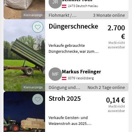
möglich nach Absprache.
2473 Deutsch Haslau
Flohmarkt Sonstiges Flohmarkt
Flohmarkt /
3 Monate online
Kleinanzeige
Sonstiges
Düngerschnecke
2.700
Flohmarkt
€
MwSt nicht
Verkaufe gebrauchte
ausweisbar
Düngerschnecke, war zum
Füttern unserer Schweine
gedacht, wird aber nicht mehr
gebraucht. Funktioniert
Markus Freiinger
einwandfrei und wurde zum
8076 Vasoldsberg
Abfüllen von Big
Düngung und
Noch 2 Tage online
Kleinanzeige
Beregnung /
Stroh 2025
0,14 €
Mineraldüngerstreuer/Wiegestreuer
MwSt nicht
ausweisbar
Verkaufe Gersten- und
Weizenstroh aus 2025.
Zustellung in der Steiermark