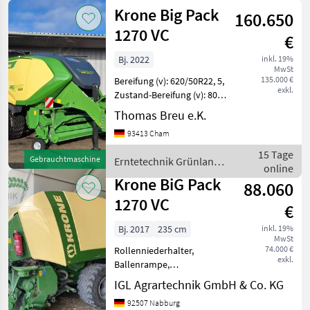
Grünland /
Krone Big Pack
160.650
Krone
1270 VC
€
Bj. 2022
inkl. 19%
MwSt
135.000 €
Bereifung (v): 620/50R22, 5,
exkl.
Zustand-Bereifung (v): 80
%, Bereifung (h): 620/50R22,
Thomas Breu e.K.
5, Zustand-Bereifung (h): 80
93413 Cham
%, Geschwindigkeit: 50
km/h, Erstzulassung: 01.07
15 Tage
Gebrauchtmaschine
Erntetechnik Grünland /
online
Krone
Krone BiG Pack
88.060
1270 VC
€
Bj. 2017
235 cm
inkl. 19%
MwSt
74.000 €
Rollenniederhalter,
exkl.
Ballenrampe,
Zentralschmierung: man.
IGL Agrartechnik GmbH & Co. KG
Zentralschmierung,
92507 Nabburg
Schneidwerk,