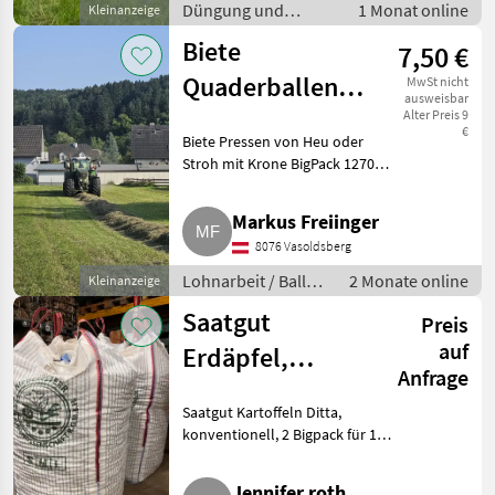
Düngung und
1 Monat online
Kleinanzeige
Beregnung /
Biete
7,50 €
Mineraldüngerstreuer/Wiegestreuer
Quaderballenpressen,
MwSt nicht
ausweisbar
Krone BigPack
Alter Preis 9
€
Biete Pressen von Heu oder
1270 Extreme,
Stroh mit Krone BigPack 1270
Fendt 828 Vario
Extreme und Fendt 828 Vario
an. Mit maximal 26 Messern,
Markus Freiinger
Multibale möglich. Hier werden
8076 Vasoldsberg
die großen Ballen in k
Lohnarbeit / Ballen
2 Monate online
Kleinanzeige
pressen
Saatgut
Preis
auf
Erdäpfel,
Anfrage
Kartoffel Ditta
Saatgut Kartoffeln Ditta,
konventionell, 2 Bigpack für 1
Hektar, kann auch gerne
aufgeteilt werden. Lieferung
Jennifer roth