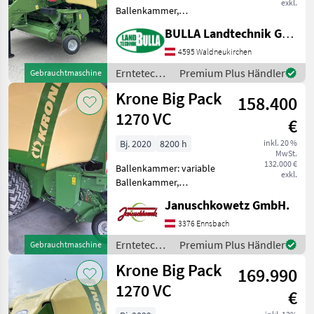
exkl.
Ballenkammer,
Zentralschmierung: autom.
BULLA Landtechnik GmbH
Zentralschmierung,
Ballenrampe, Druckluft,
4595 Waldneukirchen
Knoterreinigung,
Erntetechnik
Premium Plus Händler
Gebrauchtmaschine
Rollenniederhalter,
Grünland /
Krone Big Pack
Schneidwerk, Tandemachse
158.400
Krone
KRON
1270 VC
€
Bj. 2020
8200 h
inkl. 20 %
MwSt.
132.000 €
Ballenkammer: variable
exkl.
Ballenkammer,
Zentralschmierung: autom.
Januschkowetz GmbH.
Zentralschmierung,
Druckluft, Knoterreinigung,
3376 Ennsbach
Schneidwerk, Tandemachse
Erntetechnik
Premium Plus Händler
Gebrauchtmaschine
Gebrauchtmaschine mit
Grünland /
Krone Big Pack
nur 8.200 Bal
169.990
Krone
1270 VC
€