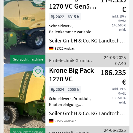
Bereifung
1270 VC Gen5
€
Multi-Bale
Bj. 2022
6315 h
inkl. 19%
MwSt
146.500 €
Schneidwerk,
exkl.
Ballenkammer: variable
Ballenkammer, Druckluft,
Seiler GmbH & Co. KG Landtechnik
Knoterreinigung,
91522 Ansbach
Zentralschmierung: autom.
Zentralschmierung Krone-
24-06-2025
Gebrauchtmaschine
Erntetechnik Grünland
Großpackenpresse Big Pack
07:40
/ Krone
1270 VC Gebrauc
Krone Big Pack
186.235
1270 VC
€
Bj. 2024
2000 h
inkl. 19%
MwSt
156.500 €
Schneidwerk, Druckluft,
exkl.
Knoterreinigung,
Zentralschmierung: autom.
Seiler GmbH & Co. KG Landtechnik
Zentralschmierung Krone
91522 Ansbach
Großpackenpresse Big Pack
1270 VC in Serie - 1330
24-06-2025
Gebrauchtmaschine