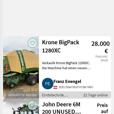
Krone BigPack
28.000
1280XC
€
Preis inkl.
MwSt
Verkaufe Krone BigPack 1290XC.
Die Maschine hat einen neuen
Jobrechner, daher kann ich
nicht sagen, wie viele Ballen sie
Franz Enengel
drauf hat. Die Presse
3281 Oberndorf An Der Melk
funktioniert. 26 Messe
Erntetechnik
22 Tage online
Gewerblicher Anbieter
Grünland / Sonstige
John Deere 6M
Preis
Maschinen
Erntetechnik
200 UNUSED
auf