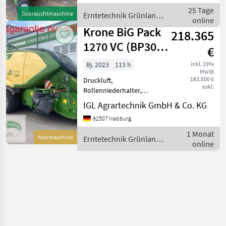
Tandemachse,
25 Tage
Gebrauchtmaschine
Erntetechnik Grünland /
Zentralschmierung: autom.
online
Krone
Zentralschmierung,
Krone BiG Pack
218.365
Knoterreinigung, Druckluf
1270 VC (BP305-
€
11)
Bj. 2023
113 h
inkl. 19%
MwSt
183.500 €
Druckluft,
exkl.
Rollenniederhalter,
Ballenrampe,
IGL Agrartechnik GmbH & Co. KG
Zentralschmierung: man.
92507 Nabburg
Zentralschmierung,
Tandemachse,
1 Monat
Neumaschine
Erntetechnik Grünland /
Zentralschmierung: autom.
online
Krone
Zentralschmierung,
Knoterreinigung,
Schneidwer