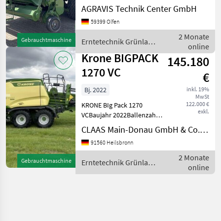
gebr. Krone Big Pack 1270
AGRAVIS Technik Center GmbH
VC 0020 Untenanhängung
59399 Olfen
K80 0030 Tandemachse
gelenkt 0040 gefedertes
2 Monate
Gebrauchtmaschine
Erntetechnik Grünland
Fahrwerk 0050 Zentralschm
online
/ Krone
Krone BIGPACK
145.180
1270 VC
€
Bj. 2022
inkl. 19%
MwSt
122.000 €
KRONE BIg Pack 1270
exkl.
VCBaujahr 2022Ballenzahl
ca.
CLAAS Main-Donau GmbH & Co. KG, Heilsbronn
11.900TandemachseLenkachseFeuchtesensora
91560 Heilsbronn
BodenISOBUSPick Up 2, 30
MeterMesser Anzahl
2 Monate
Gebrauchtmaschine
Erntetechnik Grünland
51SchneidesystemKetten
online
/ Krone