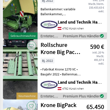
Bj. 2022
inkl. 13%
MwSt./Verm.
150.433,63 €
Ballenkammer: variable
exkl.
Ballenkammer,
Zentralschmierung: autom.
Land und Technik HandelsgesmbH
Zentralschmierung,
Druckluft, Knoterreinigung,
4792 Münzkirchen
Rollenniederhalter,
Erntetechnik
Premium Plus Händler
Gebrauchtmaschine
Schneidwerk, Tandemachse
Grünland /
Rollschure
• Ballenanzahl 3
590 €
Krone
Krone Big Pack
inkl. 20 %
MwSt.
1270 VC
491,67 €
Bj. 2022
exkl.
• Fabrikat Krone 1270 VC •
Baujahr 2022 • Ballenmasse
120 x 70 cm Erntetechnik
Land und Technik HandelsgesmbH
Grünland
Großpackenpressen
4792 Münzkirchen
Erntetechnik
Premium Plus Händler
Neumaschine
Grünland /
Krone BigPack
65.450
Krone