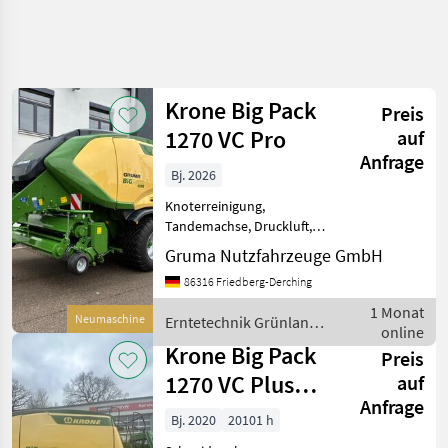
Krone Big Pack
Preis
1270 VC Pro
auf
Anfrage
Bj. 2026
Knoterreinigung,
Tandemachse, Druckluft,
Schneidwerk Bereifung (h):
Gruma Nutzfahrzeuge GmbH
620/55R26.5, Zustand-
86316 Friedberg-Derching
Bereifung (h): 100 %,
Geschwindigkeit: 40 km/h,
1 Monat
Neumaschine
Erntetechnik Grünland /
Anzahl Messer: 51,
online
Krone
Bordcomp
Krone Big Pack
Preis
1270 VC Plus
auf
Anfrage
(Gen 5)
Bj. 2020
20101 h