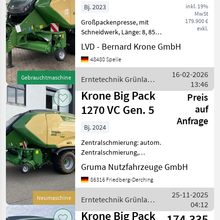
Bj. 2023
inkl. 19%
MwSt
179.900 €
Großpackenpresse, mit
exkl.
Schneidwerk, Länge: 8, 85 m
(Transportstellung), Breite:
LVD - Bernard Krone GmbH
2, 995 m, Höhe: 3, 255 m,
48480 Spelle
Ballenmaße = 0, 70 x 1, 20
m, Ballenlänge: 1, 00 - 3, 20
16-02-2026
Gebrauchtmaschine
Erntetechnik Grünland
m, 45 Hüb
13:46
/ Krone
Krone Big Pack
Preis
1270 VC Gen. 5
auf
Anfrage
Bj. 2024
Zentralschmierung: autom.
Zentralschmierung,
Zentralschmierung: man.
Gruma Nutzfahrzeuge GmbH
Zentralschmierung,
86316 Friedberg-Derching
Knoterreinigung,
Rollenniederhalter,
25-11-2025
Neumaschine
Erntetechnik Grünland
Schneidwerk,
04:12
/ Krone
Tandemachse, Druckluft
Krone Big Pack
174.335