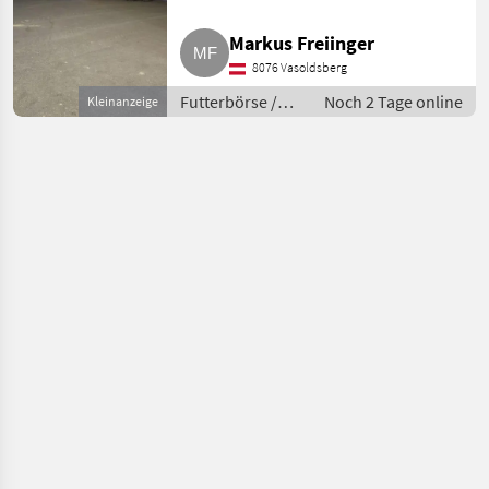
möglich. Gepresst mit Krone
BigPack 1270, Maße 120x70x240
Markus Freiinger
(Längen auf Vorbestellung
8076 Vasoldsberg
variabel
Futterbörse /
Noch 2 Tage online
Kleinanzeige
Stroh