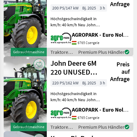
Grünland
Anfrage
CommandQuad
200 PS/147 kW
Bj. 2025
3 h
Plus Eco 20/20
Höchstgeschwindigkeit in
40 km/h
km/h: 40 km/h Neu John
Deere 6M 200
AGROPARK - Euro Noliker Kft.
CommandQuad Plus Eco
20/20 40 km/h, gefederte
6765 Csengele
Achse, gefederte Kabine,
Traktoren /
Premium Plus Händler
Gebrauchtmaschine
SF7500 AutoTrac,
John Deere
John Deere 6M
Druckluftbremse,
Preis
220 UNUSED
auf
Anfrage
CommandQuad
220 PS/162 kW
Bj. 2025
3 h
Plus Eco 20/20
Höchstgeschwindigkeit in
40 km/h
km/h: 40 km/h Neu John
Deere 6M 220
AGROPARK - Euro Noliker Kft.
CommandQuad Plus Eco
20/20 40 km/h, gefederte
6765 Csengele
Achse, gefederte Kabine,
Traktoren /
Premium Plus Händler
Gebrauchtmaschine
SF7500 AutoTrac,
John Deere
Luftbremsen, iTE