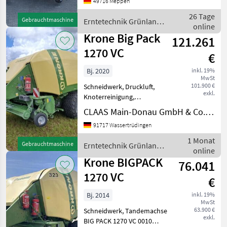
49716 Meppen
Isobus Terminal
Zentralschmieranlage
26 Tage
Gebrauchtmaschine
Erntetechnik Grünland /
Bereifung:620/40R22, 5 60
online
Krone
km/h
Krone Big Pack
121.261
1270 VC
€
Bj. 2020
inkl. 19%
MwSt
101.900 €
Schneidwerk, Druckluft,
exkl.
Knoterreinigung,
Zentralschmierung: man.
CLAAS Main-Donau GmbH & Co. KG, Wassertrüdingen
Zentralschmierung incl.
91717 Wassertrüdingen
Ballenwaage incl.
Lenkachse incl.
1 Monat
Gebrauchtmaschine
Erntetechnik Grünland /
Feuchtesensor incl.
online
Krone
Kamerasystem Bei Interes
Krone BIGPACK
76.041
1270 VC
€
Bj. 2014
inkl. 19%
MwSt
63.900 €
Schneidwerk, Tandemachse
exkl.
BIG PACK 1270 VC 0010