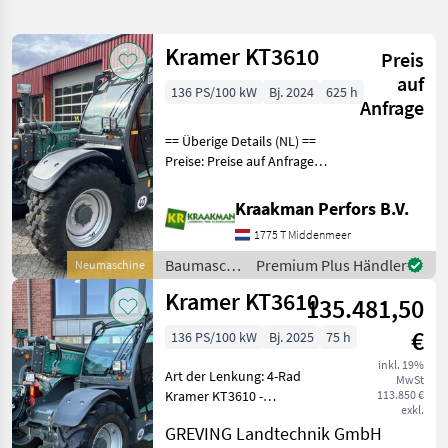
verfeinern
Kramer KT3610
Preis
Kategorie
Land
Filter
2
auf
136 PS/100 kW
Bj. 2024
625 h
Anfrage
3
AKTUELLER
Zurücksetzen
Ergebnisse
== Überige Details (NL) ==
PFAD
anzeigen
Preise: Preise auf Anfrage
Kramer
Menge: 1 Einheit: Stuk 3, 6
Kt3610
ltr Deutz 136 pk 40 km/h
Kraakman Perfors B.V.
EcoSpeed mit SmartDriving
KATEGORIE
1775 T Middenmeer
WÄHLEN
Verhoogde-Kabine
Achteruitrij-
Baumaschinen
Premium Plus Händler
Neumaschine
Bautechnik
3
/ Kramer
Kramer KT3610
135.481,50
MARKTPLATZ
€
136 PS/100 kW
Bj. 2025
75 h
inkl. 19%
Marktplatz
Händlerangebote
Kleinanzeigen
Art der Lenkung: 4-Rad
MwSt
Kramer KT3610 -
113.850 €
exkl.
Ladeanlage + RBS -
GREVING Landtechnik GmbH
Umschaltventil vorn 3.