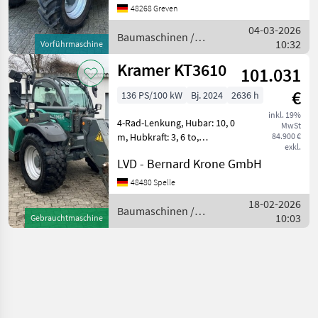
Steuerkreis -
48268 Greven
Schaufelrückführautomatik
04-03-2026
-Druckentlastung 3.
Baumaschinen /
10:32
Vorführmaschine
Steuerkreis -Arbeitshydrau
Kramer
Kramer KT3610
101.031
€
136 PS/100 kW
Bj. 2024
2636 h
inkl. 19%
4-Rad-Lenkung, Hubar: 10, 0
MwSt
m, Hubkraft: 3, 6 to,
84.900 €
exkl.
ROPS/FOPS-geprüfte,
LVD - Bernard Krone GmbH
Komfortkabine, gefederter
Komfortfahrersitz,
48480 Spelle
Multifunktions-Joystick, 7
18-02-2026
Zoll - LCD Farbdisplay, A
Baumaschinen /
10:03
Gebrauchtmaschine
Kramer