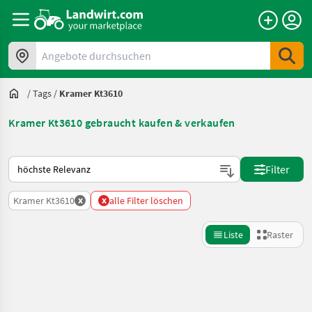
Angebote durchsuchen
/
Tags
/
Kramer Kt3610
Kramer Kt3610 gebraucht kaufen & verkaufen
So wird auf Landwirt.com sortiert
Filter
x
x
Kramer Kt3610
alle Filter löschen
Liste
Raster
Suche