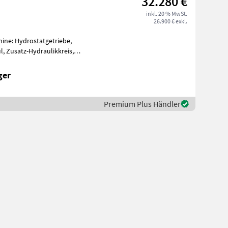
32.280 €
inkl. 20 % MwSt.
26.900 € exkl.
hine: Hydrostatgetriebe,
 Zusatz-Hydraulikkreis,
er und
ger
Premium Plus Händler