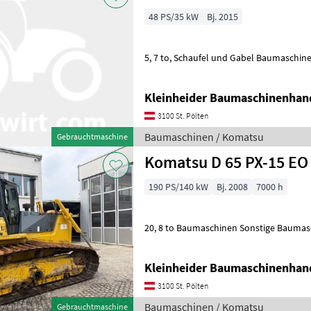
48 PS/35 kW
Bj. 2015
5, 7 to, Schaufel und Gabel Baumasch
Kleinheider Baumaschinenhan
3100 St. Pölten
Baumaschinen / Komatsu
Gebrauchtmaschine
Komatsu D 65 PX-15 EO
190 PS/140 kW
Bj. 2008
7000 h
20, 8 to Baumaschinen Sonstige Bauma
Kleinheider Baumaschinenhan
3100 St. Pölten
Baumaschinen / Komatsu
Gebrauchtmaschine