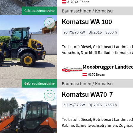
3100 St. Pölten
Baumaschinen / Komatsu
Gebrauchtmaschine
Komatsu WA 100
95 PS/70 kW
Bj. 2015
3500 h
Treibstoff: Diesel, Getriebeart Landmasc
Ausschub, Druckluft Radlader Komatsu WA 100, Baujahr 2
Einsatzgewicht 7 to, 3. Steuerkreis,
Moosbrugger Landte
6870 Bezau
Baumaschinen / Komatsu
Gebrauchtmaschine
Komatsu WA70-7
50 PS/37 kW
Bj. 2016
2580 h
Treibstoff: Diesel, Getriebeart Landmasc
Kabine, Schnellwechselrahmen, Zugmaul,
hydr. Geräteverriegelung mit Schaufel 