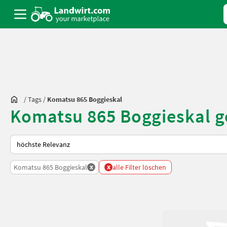
/
Tags
/
Komatsu 865 Boggieskal
Komatsu 865 Boggieskal g
So wird auf Landwirt.com sortiert
x
x
Komatsu 865 Boggieskal
alle Filter löschen