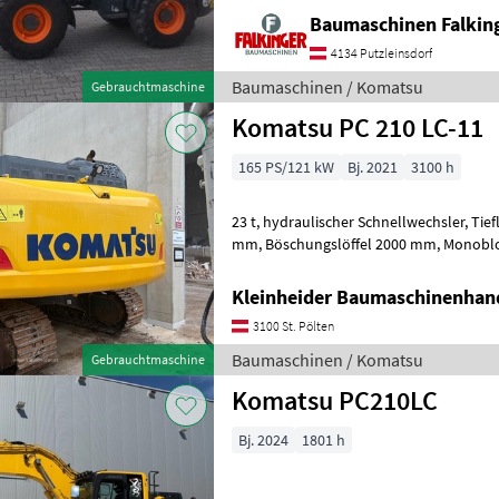
Baumaschinen Falkin
4134 Putzleinsdorf
Baumaschinen / Komatsu
Gebrauchtmaschine
Komatsu PC 210 LC-11
165 PS/121 kW
Bj. 2021
3100 h
23 t, hydraulischer Schnellwechsler, Tieflöffel 600 mm, Tieflöffel 1300
mm, Böschungslöffel 2000 mm, Monoblockausleger, HCU C
Zusatzuhydraulik Baumaschinen Kette
Kleinheider Baumaschinenhan
3100 St. Pölten
Baumaschinen / Komatsu
Gebrauchtmaschine
Komatsu PC210LC
Bj. 2024
1801 h