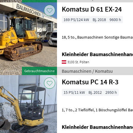
Komatsu D 61 EX-24
169 PS/124 kW
Bj. 2018
9600 h
18, 5 to., Baumaschinen Sonstige Bau
Kleinheider Baumaschinenhan
3100 St. Pölten
Baumaschinen / Komatsu
Gebrauchtmaschine
Komatsu PC 14 R-3
15 PS/11 kW
Bj. 2012
2950 h
1, 7 to., 2 Tieflöffel, 1 Bösc
Kleinheider Baumaschinenhan