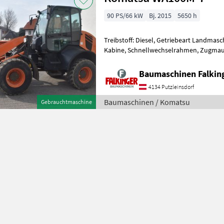
90 PS/66 kW
Bj. 2015
5650 h
Treibstoff: Diesel, Getriebeart Landmasc
Kabine, Schnellwechselrahmen, Zugmaul,
hydr. Geräteverriegelung mit Gabelträg
Baumaschinen Falkin
4134 Putzleinsdorf
Baumaschinen / Komatsu
Gebrauchtmaschine