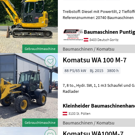
Treibstoff: Diesel mit Powertilt, 2 Tieflöffel, 1 Böschungslöffel
Referenznummer: 20740 Baumaschinen
Spezialgebiet: Ankauf - Verkauf - Vermiet
Baumaschinen Punt
8483 Deutsch Goritz
Baumaschinen / Komatsu
Gebrauchtmaschine
Komatsu WA 100 M-7
88 PS/65 kW
Bj. 2015
3800 h
7, 8 to., Hydr. SW, 1, 1 m3 Schaufel und Gabelträger Baumaschinen
Radlader
Kleinheider Baumaschinenhan
3100 St. Pölten
Baumaschinen / Komatsu
Gebrauchtmaschine
Komatsu WA100M-7