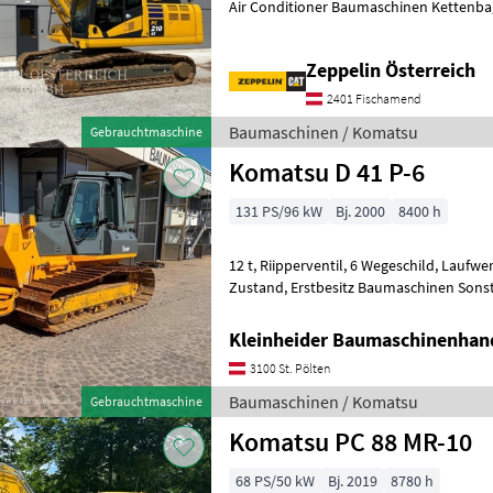
Air Conditioner Baumaschinen Ketten
Zeppelin Österreich
2401 Fischamend
Baumaschinen / Komatsu
Gebrauchtmaschine
Komatsu D 41 P-6
131 PS/96 kW
Bj. 2000
8400 h
12 t, Riipperventil, 6 Wegeschild, Laufwerk 60 % gut, sehr gepflegter
Zustand, Erstbesitz Baumaschinen 
Kleinheider Baumaschinenhan
3100 St. Pölten
Baumaschinen / Komatsu
Gebrauchtmaschine
Komatsu PC 88 MR-10
68 PS/50 kW
Bj. 2019
8780 h