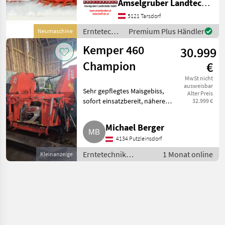
Amselgruber Landtechnik GmbH
Stk. Kemper CHAMPION 460
plus NEU LAGERND! 8
5121 Tarsdorf
Reihiger Mähvorsatz mit
Erntetechnik
Premium Plus Händler
Neumaschine
Multispeedgetriebe und
Ackerbau /
Schn
Kemper 460
30.999
Kemper
Champion
€
MwSt nicht
ausweisbar
Sehr gepflegtes Maisgebiss,
Alter Preis
sofort einsatzbereit, nähere
32.999 €
Infos per Telefon. Erntetechnik
Ackerbau Erntevorsätze
Michael Berger
4134 Putzleinsdorf
Erntetechnik
1 Monat online
Kleinanzeige
Ackerbau /
Erntevorsätze