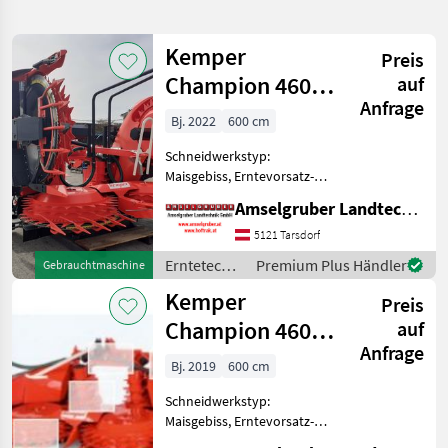
verfeinern
Kemper
Preis
Kategorie
Land
Filter
2
Champion 460
auf
Anfrage
Plus StalkBuster
3
Bj. 2022
600 cm
AKTUELLER
Zurücksetzen
Ergebnisse
PFAD
anzeigen
Schneidwerkstyp:
Kemper
Maisgebiss, Erntevorsatz-
Champion
Typ: hydraulisch klappbar 1
460
Amselgruber Landtechnik GmbH
Stk. Kemper Champion 460
Plus StalkBuster Claas
5121 Tarsdorf
KATEGORIE
Anbaurahmen Heavy Duty
WÄHLEN
Erntetechnik
Premium Plus Händler
Gebrauchtmaschine
Paket Pendelrahmen fe
Ackerbau /
Kemper
Landtechnik
3
Preis
Kemper
Champion 460
auf
MARKTPLATZ
Anfrage
plus mit
Bj. 2019
600 cm
Multispeedgetriebe
Marktplatz
Händlerangebote
Kleinanzeigen
Schneidwerkstyp:
NEU
Maisgebiss, Erntevorsatz-
Typ: hydraulisch klappbar 1