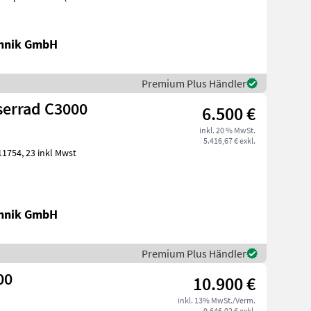
chnik GmbH
Premium Plus Händler
serrad C3000
6.500 €
inkl. 20 % MwSt.
5.416,67 € exkl.
chnik GmbH
Premium Plus Händler
00
10.900 €
inkl. 13% MwSt./Verm.
9.646,02 € exkl.