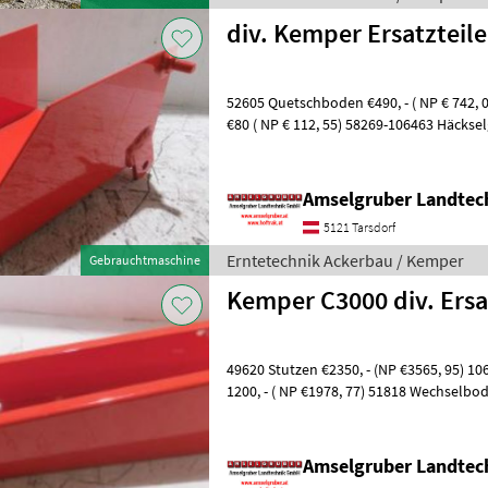
div. Kemper Ersatztei
52605 Quetschboden €490, - ( NP € 742,
€80 ( NP € 112, 55) 58269-106463 Häcksel
1445, 39) 54317-106436 Schutzdec
Amselgruber Landte
5121 Tarsdorf
Erntetechnik Ackerbau / Kemper
Gebrauchtmaschine
Kemper C3000 div. Ersa
49620 Stutzen €2350, - (NP €3565, 95) 1
1200, - ( NP €1978, 77) 51818 Wechselbod
Schutzblech €90, - (NP € 145, 44)
Amselgruber Landte