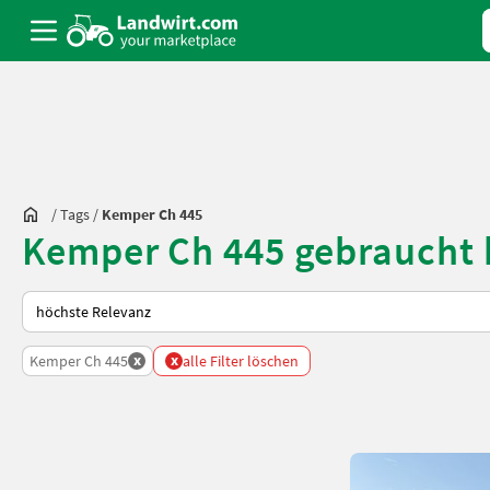
/
Tags
/
Kemper Ch 445
Kemper Ch 445 gebraucht 
So wird auf Landwirt.com sortiert
x
x
Kemper Ch 445
alle Filter löschen