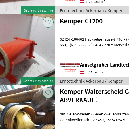
5121 Tarsdorf
Erntetechnik Ackerbau / Kemper
Gebrauchtmaschine
Kemper C1200
62424 -106462 Häckselgehäuse € 790, - (N
550, - (NP € 865, 58) 64642 Krümmerverlä
62439 Stutzen €1800, - (NP €
Amselgruber Landte
5121 Tarsdorf
Erntetechnik Ackerbau / Kemper
Gebrauchtmaschine
Kemper Walterscheid 
ABVERKAUF!
div. Gelenkwellen - Gelenkwellenhälften zu Kemp
Gelenkwellenschutz €450, - 58541 €450, - 
52574 €950, - 59821 €1400, - 59