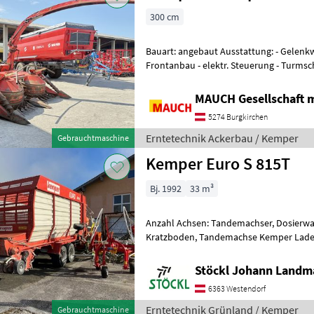
300 cm
Bauart: angebaut Ausstattung: - Gelenkwelle - 4 reihig - Heck +
Frontanbau - elektr. Steuerung - Turms
Wurfweiteneinstellung elektrisc
MAUCH Gesellschaft m
5274 Burgkirchen
Erntetechnik Ackerbau / Kemper
Gebrauchtmaschine
Kemper Euro S 815T
Bj. 1992
33 m³
Anzahl Achsen: Tandemachser, Dosierwal
Kratzboden, Tandemachse Kemper Lade
Stöckl Johann Landm
6363 Westendorf
Erntetechnik Grünland / Kemper
Gebrauchtmaschine