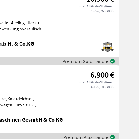
inkl. 13% MwSt./Verm.
14.955,75 € exkl.
chwenkung hydraulisch -
.b.H. & Co.KG
Premium Gold Händler
6.900 €
inkl. 13% MwSt./Verm.
6.106,19 € exkl.
ze, Knickdeichsel,
wagen Euro S 815T,
Knickdeichsel, Dosierwalzen, Schneidwerk, wie steht, (A) E
aschinen GesmbH & Co KG
Premium Plus Händler