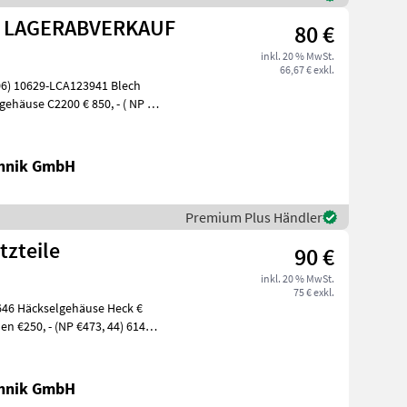
le LAGERABVERKAUF
80 €
inkl. 20 % MwSt.
66,67 € exkl.
 06) 10629-LCA123941 Blech
gehäuse C2200 € 850, - ( NP €
chnik GmbH
Premium Plus Händler
tzteile
90 €
inkl. 20 % MwSt.
75 € exkl.
0646 Häckselgehäuse Heck €
en €250, - (NP €473, 44) 61492
chnik GmbH