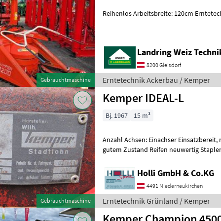
Reihenlos Arbeitsbreite: 120cm Erntete
Landring Weiz Techn
8200 Gleisdorf
Erntetechnik Ackerbau / Kemper
Gebrauchtmaschine
Kemper IDEAL-L
Bj. 1967
15 m³
Anzahl Achsen: Einachser Einsatzbereit, mit Gelenkwelle, Boden in
gutem Zustand Reifen neuwertig Stapler
sechs sechs vier 8110216 Ernt
Holli GmbH & Co.KG
4491 Niederneukirchen
Erntetechnik Grünland / Kemper
Gebrauchtmaschine
Kemper Champion 450