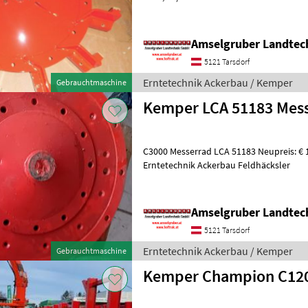
bestellbar) Erntetechnik Ac
Amselgruber Landte
5121 Tarsdorf
Erntetechnik Ackerbau / Kemper
Gebrauchtmaschine
Kemper LCA 51183 Mes
C3000 Messerrad LCA 51183 Neupreis: € 11754, 23 inkl Mwst
Erntetechnik Ackerbau Feldhäcksler
Amselgruber Landte
5121 Tarsdorf
Erntetechnik Ackerbau / Kemper
Gebrauchtmaschine
Kemper Champion C12