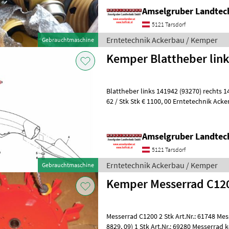
Amselgruber Landte
5121 Tarsdorf
Erntetechnik Ackerbau / Kemper
Gebrauchtmaschine
Kemper Blattheber link
Blattheber links 141942 (93270) rechts 141943 (93271) Neupreis: €1565,
62 / Stk Stk € 1100, 00 Erntetechnik Ack
Amselgruber Landte
5121 Tarsdorf
Erntetechnik Ackerbau / Kemper
Gebrauchtmaschine
Kemper Messerrad C12
Messerrad C1200 2 Stk Art.Nr.: 61748 Messerrad €4900 ( Neupreis : €
8829, 09) 1 Stk Art.Nr.: 69280 Messerrad komplett € 7000 ( nicht