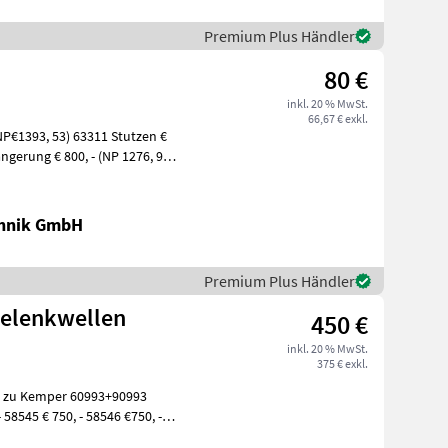
Premium Plus Händler
80 €
inkl. 20 % MwSt.
66,67 € exkl.
P€1393, 53) 63311 Stutzen €
ngerung € 800, - (NP 1276, 97)
chnik GmbH
Premium Plus Händler
Gelenkwellen
450 €
inkl. 20 % MwSt.
375 € exkl.
er 60993+90993
58545 € 750, - 58546 €750, -