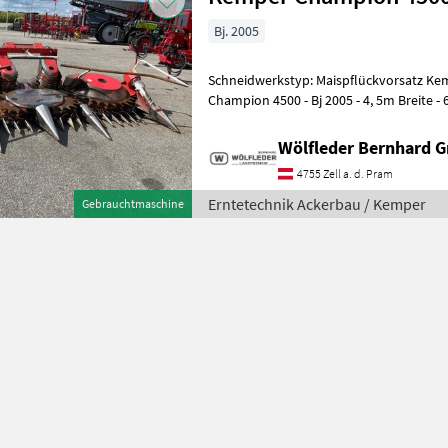
Bj. 2005
Schneidwerkstyp: Maispflückvorsatz Kemp
Champion 4500 - Bj 2005 - 4, 5m Breite - 6-reihig - reihenunabhängig -
hydraulisch klappbar
Wölfleder Bernhard 
4755 Zell a. d. Pram
Erntetechnik Ackerbau / Kemper
Gebrauchtmaschine