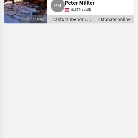
Peter Müller
Wegen Neuanschaffung
6167 Neustift
abzugeben. Scheren des
Pfluges sind abgenut
Traktorzubehör /
2 Monate online
Kleinanzeige
Schneepflüge