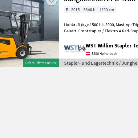
Bj. 2015
6340 h
1200 cm
Hubkraft (kg): 1500 bis 3000, Masttyp: Trip
Bauart: Frontstapler / Elektro 4 Rad-Stapler, Tragkraft: 2
Hubhöhe: 4700mm, Bauhöhe: 2250m
WST Willim Stapler 
3386 Hafnerbach
Stapler- und Lagertechnik / Junghe
Gebrauchtmaschine