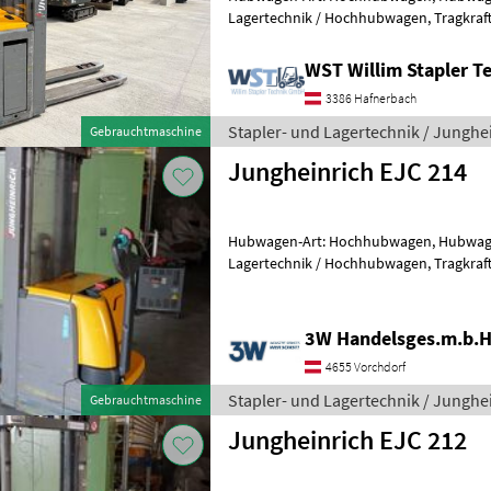
Lagertechnik / Hochhubwagen, Tragkraft: 1400kg, Hubhöhe: 4300mm,
Bauhöhe: 1890mm, Gabellänge: 1150m
WST Willim Stapler 
3386 Hafnerbach
Stapler- und Lagertechnik / Junghe
Gebrauchtmaschine
Jungheinrich EJC 214
Hubwagen-Art: Hochhubwagen, Hubwagen
Lagertechnik / Hochhubwagen, Tragkraft: 1400kg, Hubhöhe: 4690mm,
Stapler- und Lagertechnik Lagertechn
3W Handelsges.m.b.H
4655 Vorchdorf
Stapler- und Lagertechnik / Junghe
Gebrauchtmaschine
Jungheinrich EJC 212