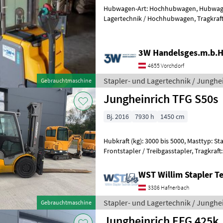
Hubwagen-Art: Hochhubwagen, Hubwagen
Lagertechnik / Hochhubwagen, Tragkraft: 1200kg, Hubhöhe: 4300mm,
Stapler- und Lagertechnik Lagertechn
3W Handelsges.m.b.H
4655 Vorchdorf
Stapler- und Lagertechnik / Junghe
Gebrauchtmaschine
Jungheinrich TFG S50s
Bj. 2016
7930 h
1450 cm
Hubkraft (kg): 3000 bis 5000, Masttyp: St
Frontstapler / Treibgasstapler, Tragkraft: 5000kg, Hubhöhe: 3740mm,
Bauhöhe: 2750mm, Freihub:
WST Willim Stapler 
3386 Hafnerbach
Stapler- und Lagertechnik / Junghe
Gebrauchtmaschine
Jungheinrich EFG 425k