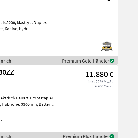
0 bis 5000, Masttyp: Duplex,
r, Kabine, hydr.
is Z
inrich
Premium Gold Händler
330ZZ
11.880 €
inkl. 20 % MwSt.
9.900 € exkl.
Elektrisch Bauart: Frontstapler
.
inrich
Premium Plus Händler