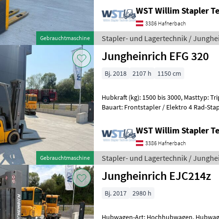
WST Willim Stapler 
3386 Hafnerbach
Stapler- und Lagertechnik / Junghe
Gebrauchtmaschine
Jungheinrich EFG 320
Bj. 2018
2107 h
1150 cm
Hubkraft (kg): 1500 bis 3000, Masttyp: Trip
Bauart: Frontstapler / Elektro 4 Rad-Stapler, Tragkraft: 2
Hubhöhe: 5000mm, Bauhöhe: 2235m
WST Willim Stapler 
3386 Hafnerbach
Stapler- und Lagertechnik / Junghe
Gebrauchtmaschine
Jungheinrich EJC214z
Bj. 2017
2980 h
Hubwagen-Art: Hochhubwagen, Hubwagen