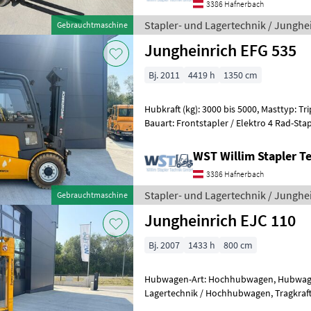
3386 Hafnerbach
Stapler- und Lagertechnik / Junghe
Gebrauchtmaschine
Jungheinrich EFG 535
Bj. 2011
4419 h
1350 cm
Hubkraft (kg): 3000 bis 5000, Masttyp: Trip
Bauart: Frontstapler / Elektro 4 Rad-Stapler, Tragkraft: 3
Hubhöhe: 5500mm, Bauhöhe: 2500m
WST Willim Stapler 
3386 Hafnerbach
Stapler- und Lagertechnik / Junghe
Gebrauchtmaschine
Jungheinrich EJC 110
Bj. 2007
1433 h
800 cm
Hubwagen-Art: Hochhubwagen, Hubwagen
Lagertechnik / Hochhubwagen, Tragkraft: 1000kg, Hubhöhe: 2900mm,
Bauhöhe: 1900mm, Batterie: Bj. 2020 2