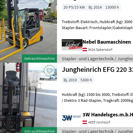
20 PS/15 kW
Bj. 2014
13000 h
Treibstoff: Elektrisch, Hubkraft (kg): 300
Stapler-Bauart: Frontstapler/Gabelstaple
Geräteverriegelung, Zusatz-Hydraulikkre
Nebel Baumaschinen
8424 Gabersdorf
Stapler- und Lagertechnik / Junghe
Gebrauchtmaschine
Jungheinrich EFG 220 
Bj. 2019
5300 h
Hubkraft (kg): 1500 bis 3000, Treibstoff: 
/ Elektro 3 Rad-Stapler, Tragkraft: 2000kg, Hubhöhe: 3300mm, Batterie:
48V 750Ah , Anbaugerä
3W Handelsges.m.b.H
4655 Vorchdorf
Stapler- und Lagertechnik / Junghe
Gebrauchtmaschine