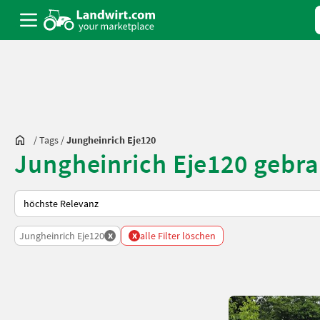
/
Tags
/
Jungheinrich Eje120
Jungheinrich Eje120 gebr
So wird auf Landwirt.com sortiert
x
x
Jungheinrich Eje120
alle Filter löschen