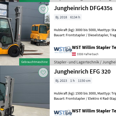
Jungheinrich DFG435s
Bj. 2018
6134 h
Hubkraft (kg): 3000 bis 5000, Masttyp: Sta
Bauart: Frontstapler / Dieselstapler, Tragkraft: 3500kg, Hubhöhe:
4300mm, Anbaugeräte: Seitenschieb
WST Willim Stapler 
3386 Hafnerbach
Stapler- und Lagertechnik / Junghe
Gebrauchtmaschine
Jungheinrich EFG 320
Bj. 2023
1 h
1150 cm
Hubkraft (kg): 1500 bis 3000, Masttyp: Trip
Bauart: Frontstapler / Elektro 4 Rad-Stapler, Tragkraft: 2
Hubhöhe: 5000mm, Bauhöhe: 2235m
WST Willim Stapler 