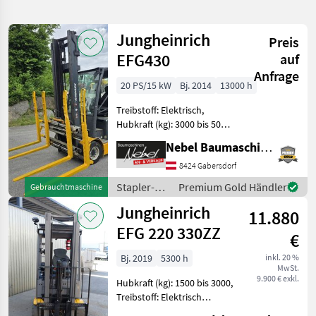
verfeinern
Jungheinrich
Preis
Kategorie
Land
Filter
2
EFG430
auf
Anfrage
239
20 PS/15 kW
Bj. 2014
13000 h
AKTUELLER
Zurücksetzen
Ergebnisse
PFAD
anzeigen
Treibstoff: Elektrisch,
Jungheinrich
Hubkraft (kg): 3000 bis 5000,
Ejd 220
Masttyp: Duplex, Stapler-
Nebel Baumaschinen
Bauart:
KATEGORIE
Frontstapler/Gabelstapler,
8424 Gabersdorf
WÄHLEN
Kabine, hydr.
Stapler-
Premium Gold Händler
Gebrauchtmaschine
Geräteverriegelung, Zusatz-
Landtechnik
227
und
Jungheinrich
Hydraulikkreis Z
11.880
Lagertechnik
/
EFG 220 330ZZ
Sonstiges
11
€
Jungheinrich
Bj. 2019
5300 h
inkl. 20 %
Bautechnik
1
MwSt.
9.900 € exkl.
Hubkraft (kg): 1500 bis 3000,
Treibstoff: Elektrisch
MARKTPLATZ
Bauart: Frontstapler /