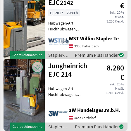
/
EJC214z
€
Jungheinrich
Bj. 2017
2980 h
inkl. 20 %
MwSt.
3.250 € exkl.
Hubwagen-Art:
Hochhubwagen,
Hubwagenantrieb:
WST Willim Stapler Technik GmbH
elektrisch Bauart:
Lagertechnik /
3386 Hafnerbach
Hochhubwagen, Tragkraft:
Stapler-
Premium Plus Händler
Gebrauchtmaschine
1400kg, Hubhöhe: 4300mm,
und
Jungheinrich
Bauhöhe: 1890mm,
8.280
Lagertechnik
Gabellänge: 1150mm,
/
EJC 214
€
Jungheinrich
inkl. 20 %
Hubwagen-Art:
MwSt.
6.900 € exkl.
Hochhubwagen,
Hubwagenantrieb:
elektrisch Bauart:
3W Handelsges.m.b.H.
Lagertechnik /
Hochhubwagen, Tragkraft:
4655 Vorchdorf
1400kg, Hubhöhe: 4690mm,
Stapler-
Premium Plus Händler
Gebrauchtmaschine
Stapler- und Lagertechnik