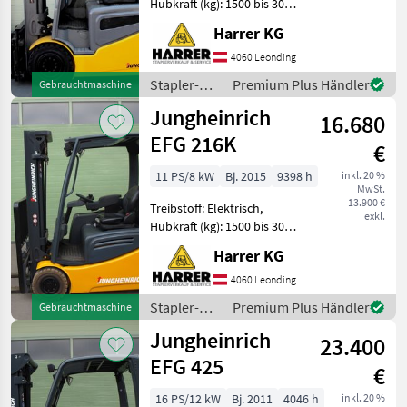
Hubkraft (kg): 1500 bis 3000,
Masttyp: Duplex, Stapler-
Harrer KG
Bauart:
Frontstapler/Gabelstapler
4060 Leonding
Jungheinrich Elektrostapler
Stapler-
Premium Plus Händler
Gebrauchtmaschine
gebraucht Typ: Junghei
und
Jungheinrich
16.680
Lagertechnik
/
EFG 216K
€
Jungheinrich
11 PS/8 kW
Bj. 2015
9398 h
inkl. 20 %
MwSt.
13.900 €
Treibstoff: Elektrisch,
exkl.
Hubkraft (kg): 1500 bis 3000,
Masttyp: Triplex, Stapler-
Harrer KG
Bauart:
Frontstapler/Gabelstapler
4060 Leonding
Jungheinrich Elektrostapler
Stapler-
Premium Plus Händler
Gebrauchtmaschine
gebraucht Typ: Junghe
und
Jungheinrich
23.400
Lagertechnik
/
EFG 425
€
Jungheinrich
16 PS/12 kW
Bj. 2011
4046 h
inkl. 20 %