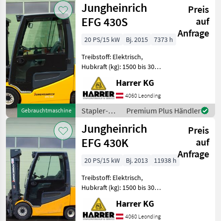
Jungheinrich
Preis
Lagertechnik
/
EFG 430S
auf
Jungheinrich
Anfrage
20 PS/15 kW
Bj. 2015
7373 h
Treibstoff: Elektrisch,
Hubkraft (kg): 1500 bis 3000,
Masttyp: Duplex, Stapler-
Harrer KG
Bauart:
Frontstapler/Gabelstapler,
4060 Leonding
Kabine, Zusatz-
Stapler-
Premium Plus Händler
Gebrauchtmaschine
Hydraulikkreis
und
Jungheinrich
Jungheinrich Elektrostaple
Preis
Lagertechnik
/
EFG 430K
auf
Jungheinrich
Anfrage
20 PS/15 kW
Bj. 2013
11938 h
Treibstoff: Elektrisch,
Hubkraft (kg): 1500 bis 3000,
Masttyp: Duplex, Stapler-
Harrer KG
Bauart:
Frontstapler/Gabelstapler,
4060 Leonding