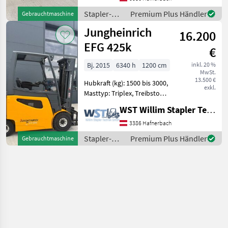
5000kg, Hubhöhe: 3740mm,
Stapler-
Premium Plus Händler
Gebrauchtmaschine
Bauhöhe: 2750mm,
und
Jungheinrich
Freihub:
16.200
Lagertechnik
/
EFG 425k
€
Jungheinrich
Bj. 2015
6340 h
1200 cm
inkl. 20 %
MwSt.
13.500 €
Hubkraft (kg): 1500 bis 3000,
exkl.
Masttyp: Triplex, Treibstoff:
Elektrisch Bauart:
WST Willim Stapler Technik GmbH
Frontstapler / Elektro 4
Rad-Stapler, Tragkraft:
3386 Hafnerbach
2500kg, Hubhöhe: 4700mm,
Stapler-
Premium Plus Händler
Gebrauchtmaschine
Bauhöhe: 2250m
und
Lagertechnik
/
Jungheinrich