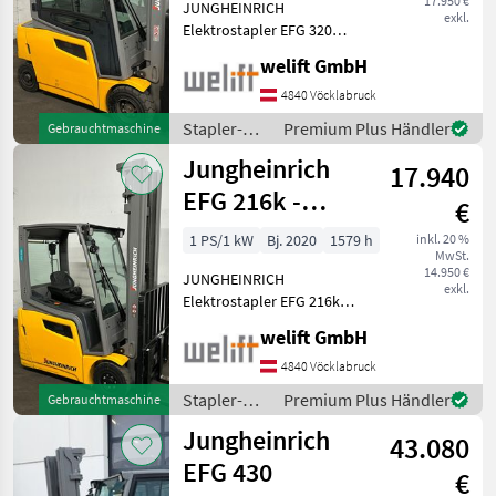
17.950 €
JUNGHEINRICH
!!!!!
exkl.
Elektrostapler EFG 320
Baujahr: 2021 2368
welift GmbH
Betriebsstunden Tragkraft:
2000 kg Hubmast: TRIPLEX-
4840 Vöcklabruck
Freihub Hubhöhe: 4400 mm
Stapler-
Premium Plus Händler
Gebrauchtmaschine
Bauhöhe: 2040 mm Freihub
und
Jungheinrich
17.940
Lagertechnik
/
EFG 216k -
€
Jungheinrich
TRIPLEX 6 m -
1 PS/1 kW
Bj. 2020
1579 h
inkl. 20 %
MwSt.
SEITENSCHIEBER
14.950 €
JUNGHEINRICH
!
exkl.
Elektrostapler EFG 216k
Baujahr: 2020 1579
welift GmbH
Betriebsstunden Tragkraft:
1600 kg Hubmast: TRIPLEX-
4840 Vöcklabruck
Freihub Hubhöhe: 6000 mm
Stapler-
Premium Plus Händler
Gebrauchtmaschine
Bauhöhe: 2585 mm Freihu
und
Jungheinrich
43.080
Lagertechnik
/
EFG 430
€
Jungheinrich