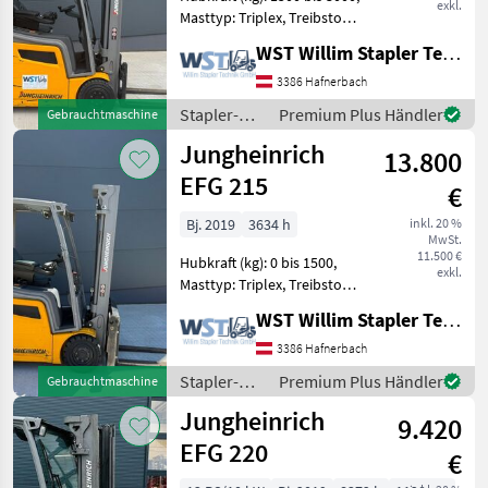
exkl.
Masttyp: Triplex, Treibstoff:
Elektrisch Bauart:
WST Willim Stapler Technik GmbH
Frontstapler / Elektro 4
Rad-Stapler, Tragkraft:
3386 Hafnerbach
2000kg, Hubhöhe: 5000mm,
Stapler-
Premium Plus Händler
Gebrauchtmaschine
Bauhöhe: 2235m
und
Jungheinrich
13.800
Lagertechnik
/
EFG 215
€
Jungheinrich
Bj. 2019
3634 h
inkl. 20 %
MwSt.
11.500 €
Hubkraft (kg): 0 bis 1500,
exkl.
Masttyp: Triplex, Treibstoff:
Elektrisch Bauart:
WST Willim Stapler Technik GmbH
Frontstapler / Elektro 3
Rad-Stapler, Tragkraft:
3386 Hafnerbach
1500kg, Hubhöhe: 5000mm,
Stapler-
Premium Plus Händler
Gebrauchtmaschine
Anbaugeräte: Seit
und
Jungheinrich
9.420
Lagertechnik
/
EFG 220
€
Jungheinrich