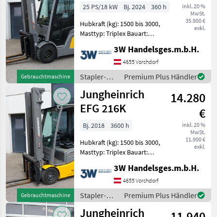
25 PS/18 kW
Bj. 2024
360 h
inkl. 20 %
MwSt.
35.900 €
Hubkraft (kg): 1500 bis 3000,
exkl.
Masttyp: Triplex Bauart:
Frontstapler / Elektro 4
3W Handelsges.m.b.H.
Rad-Stapler, Tragkraft:
3000kg, Hubhöhe: 5500mm,
4655 Vorchdorf
Bauhöhe: 2100mm,
Stapler-
Premium Plus Händler
Gebrauchtmaschine
Gabellänge: 1200mm,
und
Jungheinrich
14.280
Lagertechnik
/
EFG 216K
€
Jungheinrich
Bj. 2018
3600 h
inkl. 20 %
MwSt.
11.900 €
Hubkraft (kg): 1500 bis 3000,
exkl.
Masttyp: Triplex Bauart:
Frontstapler / Elektro 3
3W Handelsges.m.b.H.
Rad-Stapler, Tragkraft:
1600kg, Hubhöhe: 6000mm,
4655 Vorchdorf
Bauhöhe: 2100mm,
Stapler-
Premium Plus Händler
Gebrauchtmaschine
Gabellänge: 1200mm,
und
Jungheinrich
11.940
Lagertechnik