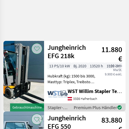
Jungheinrich
11.880
EFG 218k
€
13 PS/10 kW
Bj. 2020
13520 h
1120 cm
inkl. 20 %
MwSt.
9.900 € exkl.
Hubkraft (kg): 1500 bis 3000,
Masttyp: Triplex, Treibstoff:
Elektrisch Bauart:
WST Willim Stapler Technik GmbH
Frontstapler / Elektro 3
Rad-Stapler, Tragkraft:
3386 Hafnerbach
1800kg, Hubhöhe: 4800mm,
Stapler-
Premium Plus Händler
Gebrauchtmaschine
Bauhöhe: 2160m
und
Jungheinrich
83.880
Lagertechnik
/
EFG 550