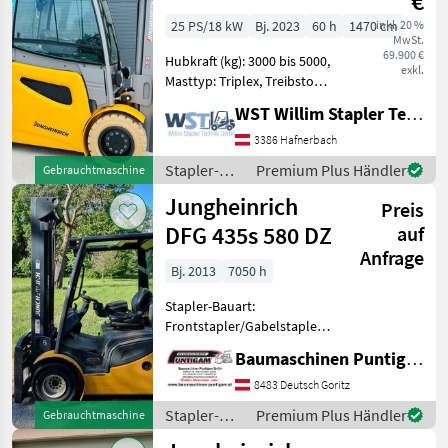
€
Jungheinrich
25 PS/18 kW
Bj. 2023
60 h
1470 cm
inkl. 20 %
MwSt.
69.900 €
Hubkraft (kg): 3000 bis 5000,
exkl.
Masttyp: Triplex, Treibstoff:
Elektrisch Bauart:
WST Willim Stapler Technik GmbH
Frontstapler / Elektro 4
Rad-Stapler, Tragkraft:
3386 Hafnerbach
4990kg, Hubhöhe: 5500mm,
Stapler-
Premium Plus Händler
Gebrauchtmaschine
Bauhöhe: 2600m
und
Jungheinrich
Preis
Lagertechnik
/
DFG 435s 580 DZ
auf
Jungheinrich
Anfrage
Bj. 2013
7050 h
Stapler-Bauart:
Frontstapler/Gabelstapler,
Hubkraft (kg): 3000 bis 5000,
Baumaschinen Puntigam GmbH
Treibstoff: Diesel
Gabelzinken 110 cm,
8483 Deutsch Goritz
Hubhöhe 5, 80 m, Tragkraft
Stapler-
Premium Plus Händler
Gebrauchtmaschine
3.400 kg, Masthöhe 266 cm,
und