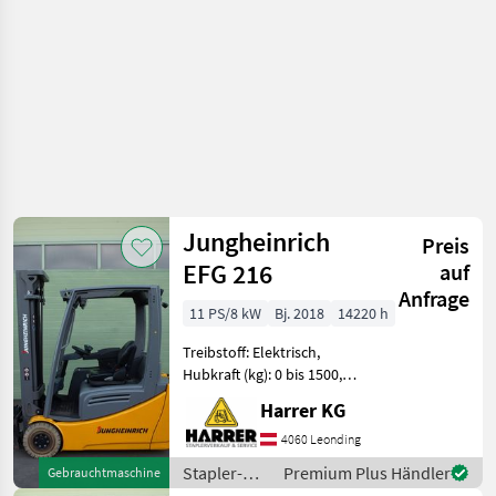
Jungheinrich
Jungheinrich
Preis
EFG 216
auf
Anfrage
11 PS/8 kW
Bj. 2018
14220 h
Treibstoff: Elektrisch,
Hubkraft (kg): 0 bis 1500,
Masttyp: Triplex, Stapler-
Harrer KG
Bauart:
Frontstapler/Gabelstapler
4060 Leonding
Jungheinrich Elektrostapler
Stapler-
Premium Plus Händler
Gebrauchtmaschine
gebraucht Typ: Jungheinr
und