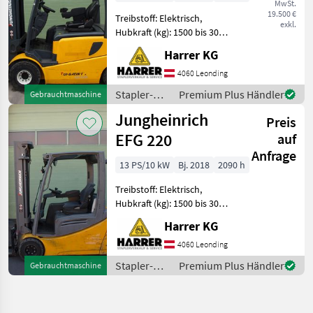
MwSt.
19.500 €
Treibstoff: Elektrisch,
exkl.
Hubkraft (kg): 1500 bis 3000,
Masttyp: Triplex, Stapler-
Harrer KG
Bauart:
Frontstapler/Gabelstapler
4060 Leonding
Jungheinrich Elektrostapler
Stapler-
Premium Plus Händler
Gebrauchtmaschine
gebraucht Wenig Betriebss
und
Jungheinrich
Preis
Lagertechnik
/
EFG 220
auf
Jungheinrich
Anfrage
13 PS/10 kW
Bj. 2018
2090 h
Treibstoff: Elektrisch,
Hubkraft (kg): 1500 bis 3000,
Masttyp: Triplex, Stapler-
Harrer KG
Bauart:
Frontstapler/Gabelstapler
4060 Leonding
Jungheinrich Elektrostapler
Stapler-
Premium Plus Händler
Gebrauchtmaschine
gebraucht Wenig Betriebss
und
Lagertechnik
/