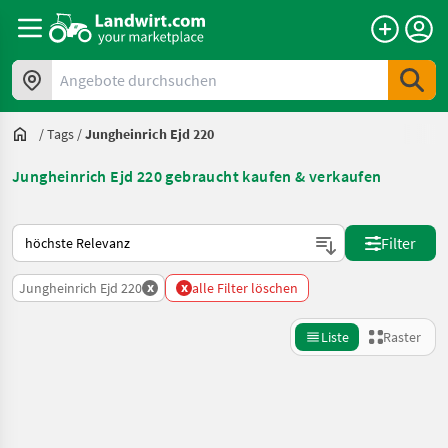
Angebote durchsuchen
/
Tags
/
Jungheinrich Ejd 220
Jungheinrich Ejd 220 gebraucht kaufen & verkaufen
So wird auf Landwirt.com sortiert
Filter
x
x
Jungheinrich Ejd 220
alle Filter löschen
Liste
Raster
Suche