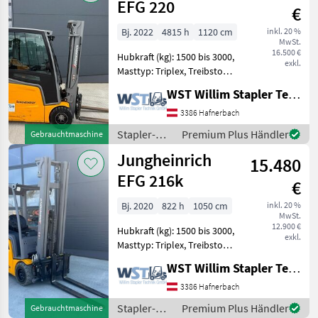
/
EFG 220
€
Jungheinrich
Bj. 2022
4815 h
1120 cm
inkl. 20 %
MwSt.
16.500 €
Hubkraft (kg): 1500 bis 3000,
exkl.
Masttyp: Triplex, Treibstoff:
Elektrisch Bauart:
WST Willim Stapler Technik GmbH
Frontstapler / Elektro 3
Rad-Stapler, Tragkraft:
3386 Hafnerbach
2000kg, Hubhöhe: 5000mm,
Stapler-
Premium Plus Händler
Gebrauchtmaschine
Bauhöhe: 2242m
und
Jungheinrich
15.480
Lagertechnik
/
EFG 216k
€
Jungheinrich
Bj. 2020
822 h
1050 cm
inkl. 20 %
MwSt.
12.900 €
Hubkraft (kg): 1500 bis 3000,
exkl.
Masttyp: Triplex, Treibstoff:
Elektrisch Bauart:
WST Willim Stapler Technik GmbH
Frontstapler / Elektro 3
Rad-Stapler, Tragkraft:
3386 Hafnerbach
1600kg, Hubhöhe: 5500mm,
Stapler-
Premium Plus Händler
Gebrauchtmaschine
Bauhöhe: 2400m