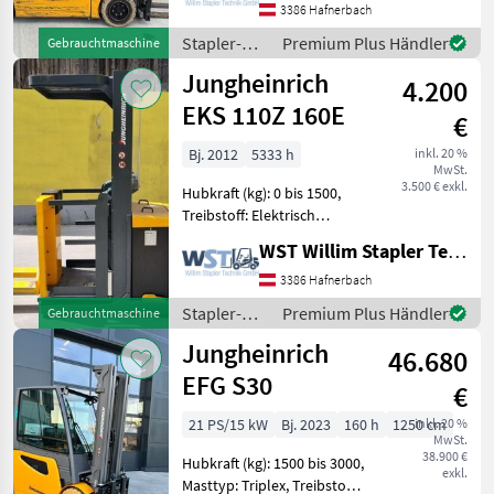
Rad-Stapler, Tragkraft:
3386 Hafnerbach
2000kg, Hubhöhe: 5000mm,
Stapler-
Premium Plus Händler
Gebrauchtmaschine
Bauhöhe: 2242m
und
Jungheinrich
4.200
Lagertechnik
/
EKS 110Z 160E
€
Jungheinrich
Bj. 2012
5333 h
inkl. 20 %
MwSt.
3.500 € exkl.
Hubkraft (kg): 0 bis 1500,
Treibstoff: Elektrisch
Bauart: Kommissionierer /
WST Willim Stapler Technik GmbH
Hochhubkommissionierer,
Tragkraft: 1000kg, Batterie:
3386 Hafnerbach
24V , Stapler- und
Stapler-
Premium Plus Händler
Gebrauchtmaschine
Lagertechnik Stap
und
Jungheinrich
46.680
Lagertechnik
/
EFG S30
€
Jungheinrich
21 PS/15 kW
Bj. 2023
160 h
1250 cm
inkl. 20 %
MwSt.
38.900 €
Hubkraft (kg): 1500 bis 3000,
exkl.
Masttyp: Triplex, Treibstoff: