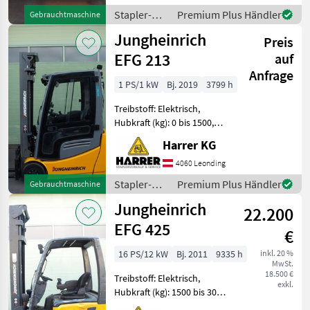
Kabine, Zusatz-
Stapler-
Premium Plus Händler
Gebrauchtmaschine
Hydraulikkreis
und
Jungheinrich
Jungheinrich Elektrostaple
Preis
Lagertechnik
/
EFG 213
auf
Jungheinrich
Anfrage
1 PS/1 kW
Bj. 2019
3799 h
Treibstoff: Elektrisch,
Hubkraft (kg): 0 bis 1500,
Masttyp: Triplex, Stapler-
Harrer KG
Bauart:
Frontstapler/Gabelstapler,
4060 Leonding
Kabine Jungheinrich
Stapler-
Premium Plus Händler
Gebrauchtmaschine
Elektrostapler gebraucht
und
Jungheinrich
TOP Ausstat
22.200
Lagertechnik
/
EFG 425
€
Jungheinrich
16 PS/12 kW
Bj. 2011
9335 h
inkl. 20 %
MwSt.
18.500 €
Treibstoff: Elektrisch,
exkl.
Hubkraft (kg): 1500 bis 3000,
Masttyp: Triplex, Stapler-