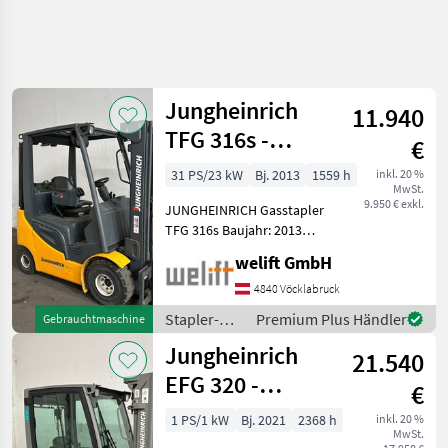
Jungheinrich
11.940
TFG 316s -
€
TRIPLEX 4,4 m -
31 PS/23 kW
Bj. 2013
1559 h
inkl. 20 %
MwSt.
SEITENSCHIEBER
9.950 € exkl.
JUNGHEINRICH Gasstapler
!!!
TFG 316s Baujahr: 2013
1559 Betriebsstunden
welift GmbH
Tragkraft: 1600 kg Hubmast:
TRIPLEX-Freihub Hubhöhe:
4840 Vöcklabruck
4400 mm Bauhöhe: 2145
Stapler-
Premium Plus Händler
Gebrauchtmaschine
mm Freihub:
und
Jungheinrich
21.540
Lagertechnik
/
EFG 320 -
€
Jungheinrich
TRIPLEX 4,4 m -
1 PS/1 kW
Bj. 2021
2368 h
inkl. 20 %
MwSt.
SS - BATT. 2025