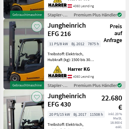
Bauart:
Frontstapler/Gabelstapler,
4060 Leonding
Zusatz-Hydraulikkreis
Stapler-
Premium Plus Händler
Gebrauchtmaschine
Jungheinrich Elektrostapler
und
Jungheinrich
gebr
Preis
Lagertechnik
/
EFG 216
auf
Jungheinrich
Anfrage
11 PS/8 kW
Bj. 2012
7875 h
Treibstoff: Elektrisch,
Hubkraft (kg): 1500 bis 3000,
Masttyp: Triplex, Stapler-
Harrer KG
Bauart:
Frontstapler/Gabelstapler
4060 Leonding
Jungheinrich Elektrostapler
Stapler-
Premium Plus Händler
Gebrauchtmaschine
gebraucht Typ: Junghe
und
Jungheinrich
22.680
Lagertechnik
/
EFG 430
€
Jungheinrich
20 PS/15 kW
Bj. 2017
11508 h
inkl. 20 %
MwSt.
18.900 €
Treibstoff: Elektrisch,
exkl.