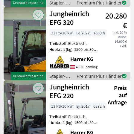
Stapler-
Premium Plus Händler
Gebrauchtmaschine
Hydraulikkreis
und
Jungheinrich
Jungheinrich Elektrostapl
20.280
Lagertechnik
/
EFG 320
€
Jungheinrich
13 PS/10 kW
Bj. 2022
7880 h
inkl. 20 %
MwSt.
16.900 €
Treibstoff: Elektrisch,
exkl.
Hubkraft (kg): 1500 bis 3000,
Masttyp: Triplex, Stapler-
Harrer KG
Bauart:
Frontstapler/Gabelstapler,
4060 Leonding
Kabine, Zusatz-
Stapler-
Premium Plus Händler
Gebrauchtmaschine
Hydraulikkreis
und
Jungheinrich
Jungheinrich Elektrostapl
Preis
Lagertechnik
/
EFG 220
auf
Jungheinrich
Anfrage
13 PS/10 kW
Bj. 2017
6872 h
Treibstoff: Elektrisch,
Hubkraft (kg): 1500 bis 3000,
Masttyp: Triplex, Stapler-
Harrer KG