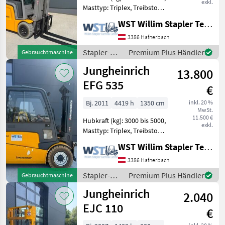
exkl.
Masttyp: Triplex, Treibstoff:
Elektrisch Bauart:
WST Willim Stapler Technik GmbH
Frontstapler / Elektro 4
Rad-Stapler, Tragkraft:
3386 Hafnerbach
2000kg, Hubhöhe: 5000mm,
Stapler-
Premium Plus Händler
Gebrauchtmaschine
Bauhöhe: 2235m
und
Jungheinrich
13.800
Lagertechnik
/
EFG 535
€
Jungheinrich
Bj. 2011
4419 h
1350 cm
inkl. 20 %
MwSt.
11.500 €
Hubkraft (kg): 3000 bis 5000,
exkl.
Masttyp: Triplex, Treibstoff:
Elektrisch Bauart:
WST Willim Stapler Technik GmbH
Frontstapler / Elektro 4
Rad-Stapler, Tragkraft:
3386 Hafnerbach
3500kg, Hubhöhe: 5500mm,
Stapler-
Premium Plus Händler
Gebrauchtmaschine
Bauhöhe: 2500m
und
Jungheinrich
2.040
Lagertechnik
/
EJC 110
€
Jungheinrich