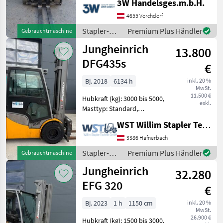
3W Handelsges.m.b.H.
Marktplatz
Händlerangebote
Kleinanzeigen
Elektro 3 Rad-Stapler,
Tragkraft: 2000kg, Hubhöhe:
4655 Vorchdorf
3300mm, Batterie: 48V
Stapler-
Premium Plus Händler
Gebrauchtmaschine
750Ah , Anbaugerä
und
Jungheinrich
13.800
Lagertechnik
/
DFG435s
€
Jungheinrich
Bj. 2018
6134 h
inkl. 20 %
MwSt.
11.500 €
Hubkraft (kg): 3000 bis 5000,
exkl.
Masttyp: Standard,
Treibstoff: Diesel Bauart:
WST Willim Stapler Technik GmbH
Frontstapler / Dieselstapler,
Tragkraft: 3500kg, Hubhöhe:
3386 Hafnerbach
4300mm, Anbaugeräte:
Stapler-
Premium Plus Händler
Gebrauchtmaschine
Seitenschieb
und
Jungheinrich
32.280
Lagertechnik
/
EFG 320
€
Jungheinrich
Bj. 2023
1 h
1150 cm
inkl. 20 %
MwSt.
26.900 €
Hubkraft (kg): 1500 bis 3000,