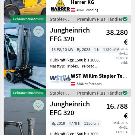
Harrer KG
Bauart:
Frontstapler/Gabelstapler,
4060 Leonding
Zusatz-Hydraulikkreis
Stapler-
Premium Plus Händler
Gebrauchtmaschine
Jungheinrich Elektrostapler
und
Jungheinrich
gebr
38.280
Lagertechnik
/
EFG 320
€
Jungheinrich
13 PS/10 kW
Bj. 2023
1 h
1150 cm
inkl. 20 %
MwSt.
31.900 €
Hubkraft (kg): 1500 bis 3000,
exkl.
Masttyp: Triplex, Treibstoff:
Elektrisch Bauart:
WST Willim Stapler Technik GmbH
Frontstapler / Elektro 4
Rad-Stapler, Tragkraft:
3386 Hafnerbach
2000kg, Hubhöhe: 5000mm,
Stapler-
Premium Plus Händler
Gebrauchtmaschine
Bauhöhe: 2235m
und
Jungheinrich
16.788
Lagertechnik
/
EFG 320
€
Jungheinrich
Bj. 2019
4778 h
1150 cm
inkl. 20 %
MwSt.
13.990 €
Hubkraft (kg): 1500 bis 3000,