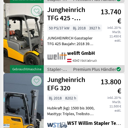
mm Bauhöhe: 2950
und
Jungheinrich
13.740
Lagertechnik
/
TFG 425 -
€
Jungheinrich
TRIPLEX 4,7 m -
50 PS/37 kW
Bj. 2018
3927 h
inkl. 20 %
MwSt.
SEITENSCHIEBER
11.450 €
JUNGHEINRICH Gasstapler
!
exkl.
TFG 425 Baujahr: 2018 3927
Betriebsstunden Tragkraft:
welift GmbH
2500 kg Hubmast: TRIPLEX-
Freihub Hubhöhe: 4700 mm
4840 Vöcklabruck
Bauhöhe: 2190 mm
Stapler-
Premium Plus Händler
Gebrauchtmaschine
Freihub: 1
und
Jungheinrich
13.800
Lagertechnik
/
EFG 320
€
Jungheinrich
Bj. 2018
8202 h
inkl. 20 %
MwSt.
11.500 €
Hubkraft (kg): 1500 bis 3000,
exkl.
Masttyp: Triplex, Treibstoff:
Elektrisch Bauart:
WST Willim Stapler Technik GmbH
Frontstapler / Elektro 4