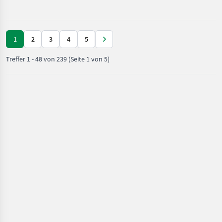
und
Lagertechnik
/
Jungheinrich
1
2
3
4
5
Treffer
1
-
48
von
239
(Seite 1 von 5)