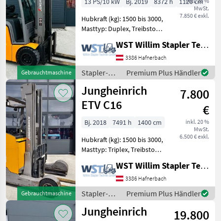
13 PS/10 kW
Bj. 2019
8372 h
1120 cm
inkl. 20 %
MwSt.
7.850 € exkl.
Hubkraft (kg): 1500 bis 3000,
Masttyp: Duplex, Treibstoff:
Elektrisch Bauart:
WST Willim Stapler Technik GmbH
Frontstapler / Elektro 3
Rad-Stapler, Tragkraft:
3386 Hafnerbach
2000kg, Hubhöhe: 3000mm,
Stapler-
Premium Plus Händler
Gebrauchtmaschine
Bauhöhe: 2030mm
und
Jungheinrich
7.800
Lagertechnik
/
ETV C16
€
Jungheinrich
Bj. 2018
7491 h
1400 cm
inkl. 20 %
MwSt.
6.500 € exkl.
Hubkraft (kg): 1500 bis 3000,
Masttyp: Triplex, Treibstoff:
Elektrisch Bauart:
WST Willim Stapler Technik GmbH
Schubmaststapler /
Schubmaststapler,
3386 Hafnerbach
Tragkraft: 1600kg, Hubhöhe:
Stapler-
Premium Plus Händler
Gebrauchtmaschine
6200mm, Bauhöhe:
und
Jungheinrich
2600mm
19.800
Lagertechnik