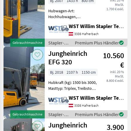
Bj. 2007
1433 h
800 cm
inkl. 20 %
MwSt.
1.700 € exkl.
Hubwagen-Art:
Hochhubwagen,
Hubwagenantrieb:
WST Willim Stapler Technik GmbH
elektrisch Bauart:
Lagertechnik /
3386 Hafnerbach
Hochhubwagen, Tragkraft:
Stapler-
Premium Plus Händler
Gebrauchtmaschine
1000kg, Hubhöhe: 2900mm,
und
Jungheinrich
Bauhöhe: 1900mm,
10.560
Lagertechnik
Batterie: Bj. 2020 2
/
EFG 320
€
Jungheinrich
Bj. 2018
2107 h
1150 cm
inkl. 20 %
MwSt.
8.800 € exkl.
Hubkraft (kg): 1500 bis 3000,
Masttyp: Triplex, Treibstoff:
Elektrisch Bauart:
WST Willim Stapler Technik GmbH
Frontstapler / Elektro 4
Rad-Stapler, Tragkraft:
3386 Hafnerbach
2000kg, Hubhöhe: 5000mm,
Stapler-
Premium Plus Händler
Gebrauchtmaschine
Bauhöhe: 2235m
und
Jungheinrich
3.900
Lagertechnik