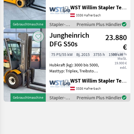
Elektrisch Bauart:
WST Willim Stapler Technik GmbH
Frontstapler / Elektro 4
Rad-Stapler, Tragkraft:
3386 Hafnerbach
3000kg, Hubhöhe: 5500mm,
Stapler-
Premium Plus Händler
Gebrauchtmaschine
Bauhöhe: 2470m
und
Jungheinrich
23.880
Lagertechnik
/
DFG S50s
€
Jungheinrich
75 PS/55 kW
Bj. 2015
3755 h
1500 cm
inkl. 20 %
MwSt.
19.900 €
Hubkraft (kg): 3000 bis 5000,
exkl.
Masttyp: Triplex, Treibstoff:
Diesel Bauart: Frontstapler
WST Willim Stapler Technik GmbH
/ Dieselstapler, Tragkraft:
5000kg, Hubhöhe: 5175mm,
3386 Hafnerbach
Bauhöhe: 2550mm,
Stapler-
Premium Plus Händler
Gebrauchtmaschine
Gabelläng
und
Lagertechnik
/
Jungheinrich