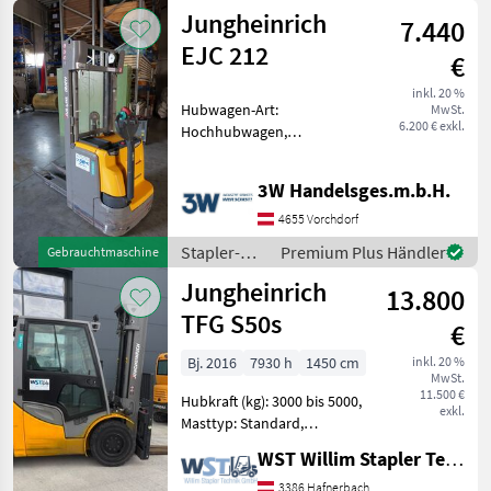
und
Lagertechn
Jungheinrich
7.440
Lagertechnik
/
EJC 212
€
Jungheinrich
inkl. 20 %
Hubwagen-Art:
MwSt.
6.200 € exkl.
Hochhubwagen,
Hubwagenantrieb:
elektrisch Bauart:
3W Handelsges.m.b.H.
Lagertechnik /
Hochhubwagen, Tragkraft:
4655 Vorchdorf
1200kg, Hubhöhe: 4300mm,
Stapler-
Premium Plus Händler
Gebrauchtmaschine
Stapler- und Lagertechnik
und
Lagertechn
Jungheinrich
13.800
Lagertechnik
/
TFG S50s
€
Jungheinrich
Bj. 2016
7930 h
1450 cm
inkl. 20 %
MwSt.
11.500 €
Hubkraft (kg): 3000 bis 5000,
exkl.
Masttyp: Standard,
Treibstoff: Gas Bauart:
WST Willim Stapler Technik GmbH
Frontstapler /
Treibgasstapler, Tragkraft:
3386 Hafnerbach