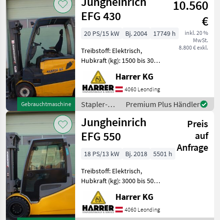
Jungheinrich
10.560
Lagertechnik
/
EFG 430
€
Jungheinrich
20 PS/15 kW
Bj. 2004
17749 h
inkl. 20 %
MwSt.
8.800 € exkl.
Treibstoff: Elektrisch,
Hubkraft (kg): 1500 bis 3000,
Masttyp: Duplex, Stapler-
Harrer KG
Bauart:
Frontstapler/Gabelstapler,
4060 Leonding
Zusatz-Hydraulikkreis
Stapler-
Premium Plus Händler
Gebrauchtmaschine
Jungheinrich Elektrostapler
und
Jungheinrich
gebra
Preis
Lagertechnik
/
EFG 550
auf
Jungheinrich
Anfrage
18 PS/13 kW
Bj. 2018
5501 h
Treibstoff: Elektrisch,
Hubkraft (kg): 3000 bis 5000,
Masttyp: Triplex, Stapler-
Harrer KG
Bauart:
Frontstapler/Gabelstapler,
4060 Leonding
Kabine, Zusatz-