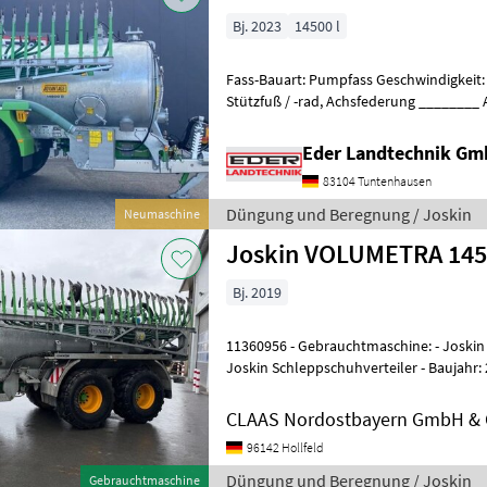
Bj. 2023
14500 l
Fass-Bauart: Pumpfass Geschwindigkeit: 40, Leistungsmon
Stützfuß / -rad, Achsfederung ________ Auf Lager - SOFORT
VERFÜGBAR
Eder Landtechnik G
83104 Tuntenhausen
Düngung und Beregnung / Joskin
Neumaschine
Joskin VOLUMETRA 145
Bj. 2019
11360956 - Gebrauchtmaschine: - Joskin
Joskin Schleppschuhverteiler - Baujahr: 2
m3 - Zul. Gesamtgewicht 24
CLAAS Nordostbayern GmbH & C
96142 Hollfeld
Düngung und Beregnung / Joskin
Gebrauchtmaschine