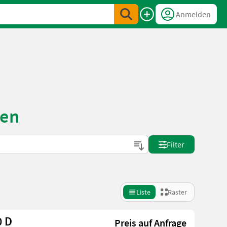
Anmelden
fen
Filter
Liste
Raster
0 D
Preis auf Anfrage