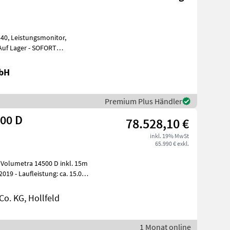
itor,
! Bilder Abbildung Ähnlich Joskin V
mbH
Premium Plus Händler
00 D
78.528,10 €
inkl. 19% MwSt
65.990 € exkl.
 Volumetra 14500 D inkl. 15m
019 - Laufleistung: ca. 15.000
o. KG, Hollfeld
1 Monat online