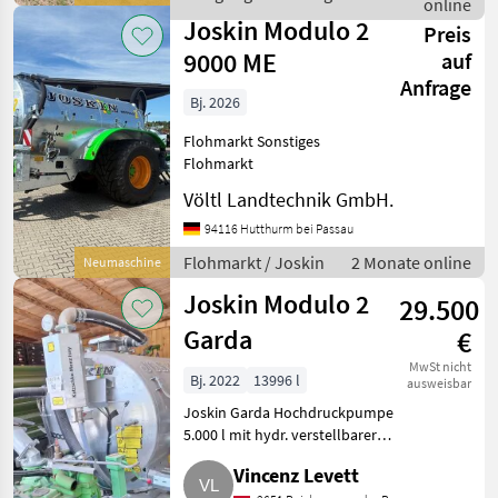
online
/ Joskin
ME
Joskin Modulo 2
Preis
9000 ME
auf
Anfrage
Bj. 2026
Flohmarkt Sonstiges
Flohmarkt
Völtl Landtechnik GmbH.
94116 Hutthurm bei Passau
Flohmarkt / Joskin
2 Monate online
Neumaschine
Joskin Modulo 2
29.500
Garda
€
MwSt nicht
Bj. 2022
13996 l
ausweisbar
Joskin Garda Hochdruckpumpe
5.000 l mit hydr. verstellbarer
Weitwurfdüse, Bereifung:
Vincenz Levett
600/50R22, 5, Druckluftbremse,