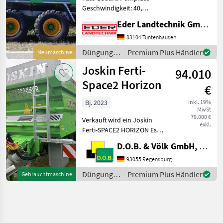
Geschwindigkeit: 40,
Stützfuß / -rad, Tandem-
Eder Landtechnik GmbH
Achse ________ Bilder
Abbildung ähnlich
83104 Tuntenhausen
MODULO2 Güllefass 12000
Düngung
Premium Plus Händler
Neumaschine
MEB Serienmäßige
und
Joskin Ferti-
Ausstattung +
94.010
Beregnung
/ Joskin
Space2 Horizon
€
Bj. 2023
inkl. 19%
MwSt
79.000 €
Verkauft wird ein Joskin
exkl.
Ferti-SPACE2 HORIZON Es
handelt sich um einen
D.O.B. & Völk GmbH, Filiale Regensburg
Vorführmaschine - TÜV-
Abnahme für 40 km/h
93055 Regensburg
(ohne hinterer
Düngung
Premium Plus Händler
Gebrauchtmaschine
Auffahrschutz) -
und
Ölpneumatische De
Beregnung
/ Joskin