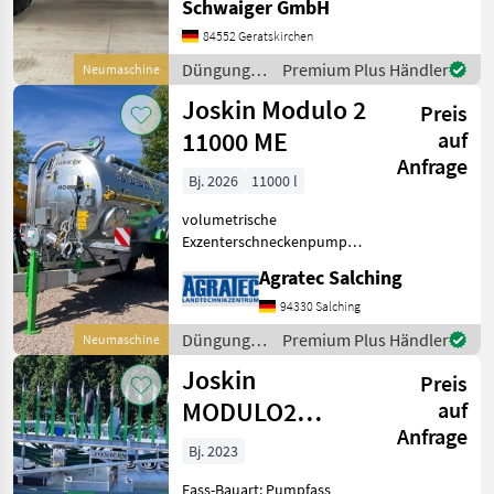
Schwaiger GmbH
84552 Geratskirchen
Düngung
Premium Plus Händler
Neumaschine
und
Joskin Modulo 2
Preis
Beregnung
/ Joskin
11000 ME
auf
Anfrage
Bj. 2026
11000 l
volumetrische
Exzenterschneckenpumpe,
Radkasteneinbau, ALB auf
Agratec Salching
Füllstandsanzeiger mit
Schwimmer, 2 hintere LED-
94330 Salching
Arbeitsscheinwerfer,
Düngung
Premium Plus Händler
Neumaschine
Begrenzungsleuchten und
und
Joskin
seitlic
Preis
Beregnung
/ Joskin
MODULO2
auf
Anfrage
Güllefass 12000
Bj. 2023
MEB
Fass-Bauart: Pumpfass