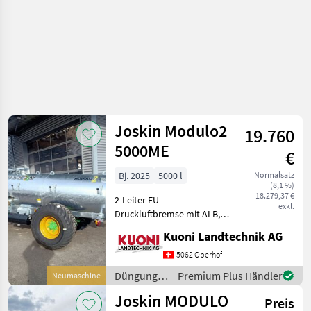
Joskin Modulo2
19.760
5000ME
€
Bj. 2025
5000 l
Normalsatz
(8,1 %)
18.279,37 €
2-Leiter EU-
exkl.
Druckluftbremse mit ALB,
Pumpe MEC 5000, WW-
Kuoni Landtechnik AG
Gelenkwelle, Bereifung
550/60-22.5,
5062 Oberhof
Füllstandanzeiger,
Düngung
Premium Plus Händler
Neumaschine
Schnellkuppler 6 Zoll,
und
Joskin MODULO
Saugschlauch 4 m,
Preis
Beregnung
Obenanhängung