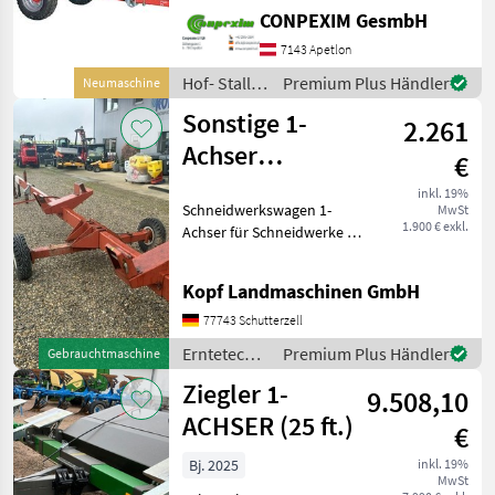
mm Durchmesser, Stützfuß
CONPEXIM GesmbH
mechanisch, 2"-Anschluß,
Reifen 400/60*15, 5,
7143 Apetlon
1Schwallbleche inn
Hof- Stall-
Premium Plus Händler
Neumaschine
und
Sonstige 1-
2.261
Weidetechnik
/ Sonstige
Achser
€
Schneidwerkswagen
inkl. 19%
Schneidwerkswagen 1-
MwSt
bis 5,10 m
1.900 € exkl.
Achser für Schneidwerke bis
5, 10 m (Int-Nr.: 14249) Es
handelt sich hierbei
Kopf Landmaschinen GmbH
lediglich um eine Anzeige,
die zu
77743 Schutterzell
Informationszwecken dient.
Erntetechnik
Premium Plus Händler
Gebrauchtmaschine
Der
Ackerbau /
Ziegler 1-
9.508,10
Sonstige
ACHSER (25 ft.)
€
Bj. 2025
inkl. 19%
MwSt