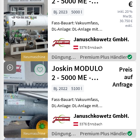
2 - 5000 ME -
€
Vakuum +
Bj. 2023
5000 l
inkl. 20 %
MwSt.
Kreiselpumpe
30.750 €
Fass-Bauart: Vakuumfass,
exkl.
DL-Anlage: DL-Anlage mit
ALB, Saugleitung, hydr.
Januschkowetz GmbH.
Bremsen, Seitenverteiler,
Breitverteiler ! ! ACHTUNG:
3376 Ennsbach
der seitliche- und hintere
Düngung
Premium Plus Händler
Neumaschine
Unterfahrschutz
und
Joskin MODULO
Preis
Beregnung
/ Joskin
2 - 5000 ME -
auf
Anfrage
Vakuum
Bj. 2022
5100 l
Fass-Bauart: Vakuumfass,
DL-Anlage: DL-Anlage mit
ALB, Saugleitung, hydr.
Januschkowetz GmbH.
Bremsen, Breitverteiler
MODULO2 Güllefass 5000
3376 Ennsbach
ME - gefederte Deichsel mit
Düngung
Premium Plus Händler
Neumaschine
Vakuumpumpe: Vor
und