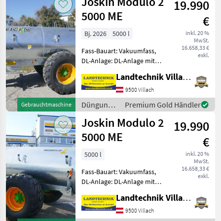
Joskin Modulo 2
19.990
Beregnung
Hydraulische
/ Joskin
5000 ME
€
Bj. 2026
5000 l
inkl. 20 %
MwSt.
16.658,33 €
Fass-Bauart: Vakuumfass,
exkl.
DL-Anlage: DL-Anlage mit
Dreiwegehahn, Saugleitung,
Landtechnik Villach GmbH
hydr. Bremsen,
Breitverteiler Joskin
9500 Villach
Modulo 2 5000 ME, Pumpe
Düngung
Premium Gold Händler
Gebrauchtmaschine
6500mit
und
Joskin Modulo 2
Ökosypfonabscheider, V
19.990
Beregnung
/ Joskin
5000 ME
€
5000 l
inkl. 20 %
MwSt.
16.658,33 €
Fass-Bauart: Vakuumfass,
exkl.
DL-Anlage: DL-Anlage mit
Dreiwegehahn, Saugleitung,
Landtechnik Villach GmbH
hydr. Bremsen,
Breitverteiler Joskin
9500 Villach
Modulo 2 5000 ME, Pumpe