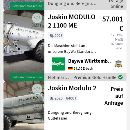
15 Tage
Vakuumfass
Düngung und Beregnung
online
Gebrauchtmaschine
Weitwinkelgelenkwelle
/ Joskin
Hydrauli
Joskin MODULO
57.001
2 1100 ME
€
Bj. 2023
inkl. 19%
MwSt
47.900 €
Die Maschine steht an
exkl.
unserem BayWa Standort in
DE-89155 Erbach.Gerne
Baywa Württemberg
steht Ihnen Herr Straub
unter Tel.: 07305 173 52 für
89155 Erbach
Ihre Anfrage zur Verfügung!
Flohmarkt
Premium Gold Händler
Gebrauchtmaschine
Joskin Modulo
/ Joskin
Joskin Modulo 2
Preis
auf
Bj. 2025
8400 l
Anfrage
Düngung und Beregnung
Güllefässer