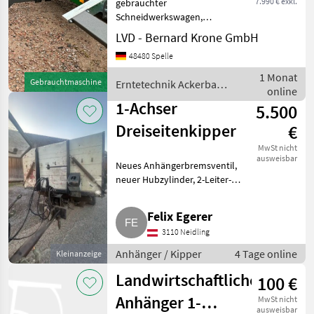
7.990 € exkl.
gebrauchter
Schneidwerkswagen,
Ziegler Carrier, 1-Achser, zu
LVD - Bernard Krone GmbH
John Deere SW 625X / 725X,
48480 Spelle
7, 60m, 30 km/h, Auflauf-
und Feststellbremse, große
1 Monat
Gebrauchtmaschine
Erntetechnik Ackerbau /
Werkzeugkiste,
online
Ziegler
Rundumleuc
1-Achser
5.500
Dreiseitenkipper
€
MwSt nicht
ausweisbar
Neues Anhängerbremsventil,
neuer Hubzylinder, 2-Leiter-
Druckluftbremsanlage.
Anhänger Kipper
Felix Egerer
3110 Neidling
Anhänger / Kipper
4 Tage online
Kleinanzeige
Landwirtschaftliche
100 €
Anhänger 1-
MwSt nicht
ausweisbar