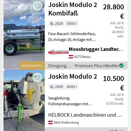
Joskin Modulo 2
28.800
Beregnung
/ Joskin
Kombifaß
€
Bj. 2026
5000 l
inkl. 20 %
MwSt.
24.000 €
Fass-Bauart: Schleuderfass,
exkl.
DL-Anlage: DL-Anlage mit
ALB, Saugleitung,
Moosbrugger Landtechnik GmbH
Breitverteiler starre
Deichsel mit
6870 Bezau
Untenanhängung,
Düngung
Premium Plus Händler
Neumaschine
Druckluftbremse und
und
Joskin Modulo 2
Kompressor MEC 5000,
10.500
Beregnung
Innen
/ Joskin
€
Bj. 2009
6000 l
inkl. 20 %
Saugleitung,
MwSt.
Füllstandsanzeiger mit
8.750 € exkl.
Schwimmer,
HELBOCK Landmaschinen und Metalltechnik GmbH
Möschaverteiler Verkaufe
im Kundenauftrag sofort
6943 Riefensberg
einsatzbereites 6000 Ltr.