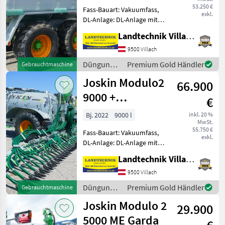
53.250 €
Fass-Bauart: Vakuumfass,
exkl.
DL-Anlage: DL-Anlage mit
ALB, Saugleitung,
Landtechnik Villach GmbH
Breitverteiler, hydr.
Stützfuß, gefedertes
9500 Villach
Achsaggregat, hydr.
Düngung
Premium Gold Händler
Gebrauchtmaschine
sperrbare Achse,
und
Joskin Modulo2
Druckluftbremse, Gefedert
66.900
Beregnung
/ Joskin
9000 +
€
Pendislide
Bj. 2022
9000 l
inkl. 20 %
MwSt.
START
55.750 €
Fass-Bauart: Vakuumfass,
105/42/PS1
exkl.
DL-Anlage: DL-Anlage mit
ALB, Leiter: außen,
Landtechnik Villach GmbH
Saugleitung,
Schleppschlauchverteiler,
9500 Villach
hydr. Stützfuß,
Düngung
Premium Gold Händler
Gebrauchtmaschine
Druckluftbremse, Gefederte
und
Joskin Modulo 2
Deichsel, Füllstandsa
29.900
Beregnung
/ Joskin
5000 ME Garda