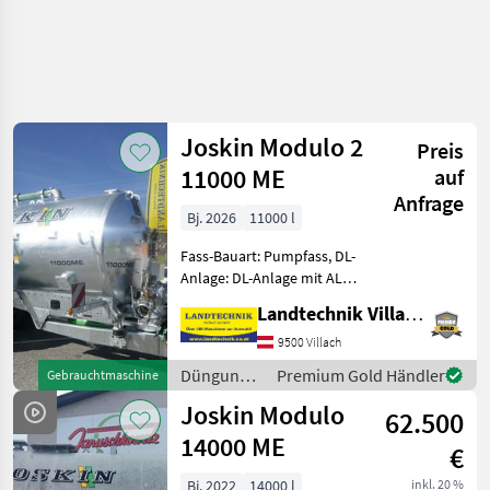
Joskin Modulo 2
Preis
11000 ME
auf
Anfrage
Bj. 2026
11000 l
Fass-Bauart: Pumpfass, DL-
Anlage: DL-Anlage mit ALB,
Saugleitung, Breitverteiler,
Landtechnik Villach GmbH
hydr. Stützfuß Joskin
Modulo 2, 11000 ME,
9500 Villach
Exzenterschneckenpumpe,
Düngung
Premium Gold Händler
Gebrauchtmaschine
ideal für große Saugt
und
Joskin Modulo
62.500
Beregnung
/ Joskin
14000 ME
€
Bj. 2022
14000 l
inkl. 20 %