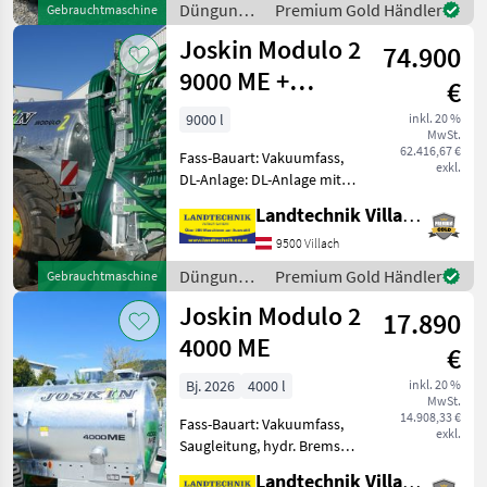
Düngung
Premium Gold Händler
Gebrauchtmaschine
6500mit
und
Joskin Modulo 2
Ökosypfonabscheider, V
74.900
Beregnung
/ Joskin
9000 ME +
€
Pendislide
9000 l
inkl. 20 %
MwSt.
105/42 PS1
62.416,67 €
Fass-Bauart: Vakuumfass,
exkl.
DL-Anlage: DL-Anlage mit
ALB, Saugleitung,
Landtechnik Villach GmbH
Schleppschlauchverteiler,
hydr. Stützfuß Joskin
9500 Villach
Güllefass Modulo 2 9000 ME
Düngung
Premium Gold Händler
Gebrauchtmaschine
mit Vakuumpumpe und
und
Joskin Modulo 2
gefede
17.890
Beregnung
/ Joskin
4000 ME
€
Bj. 2026
4000 l
inkl. 20 %
MwSt.
14.908,33 €
Fass-Bauart: Vakuumfass,
exkl.
Saugleitung, hydr. Bremsen,
Breitverteiler Joskin
Landtechnik Villach GmbH