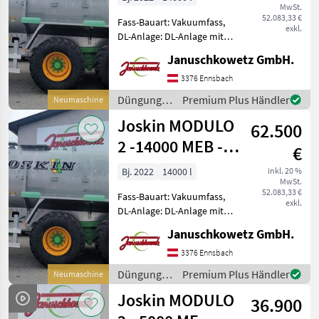
MwSt.
52.083,33 €
Fass-Bauart: Vakuumfass,
exkl.
DL-Anlage: DL-Anlage mit
ALB, Saugleitung,
Januschkowetz GmbH.
Schleppschlauchverteiler,
hydr. Stützfuß, gefedertes
3376 Ennsbach
Achsaggregat, hydr.
Düngung
Premium Plus Händler
Neumaschine
sperrbare Achse
und
Joskin MODULO
Ausstattung Fa
62.500
Beregnung
/ Joskin
2 -14000 MEB -
€
gefederte
Bj. 2022
14000 l
inkl. 20 %
MwSt.
Deichsel
52.083,33 €
Fass-Bauart: Vakuumfass,
exkl.
DL-Anlage: DL-Anlage mit
ALB, Saugleitung,
Januschkowetz GmbH.
Breitverteiler, hydr.
Stützfuß, gefedertes
3376 Ennsbach
Achsaggregat, hydr.
Düngung
Premium Plus Händler
Neumaschine
sperrbare Achse
und
Joskin MODULO
Standardausrüstung: - H
36.900
Beregnung
/ Joskin