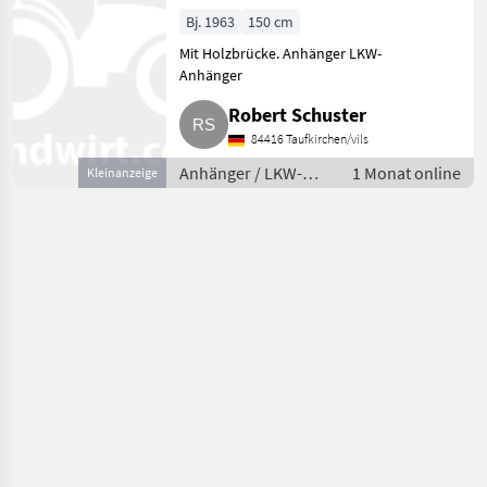
Achser und 2-
Bj. 1963
150 cm
Achser
Mit Holzbrücke. Anhänger LKW-
Anhänger
Robert Schuster
84416 Taufkirchen/vils
Anhänger / LKW-
1 Monat online
Kleinanzeige
Anhänger