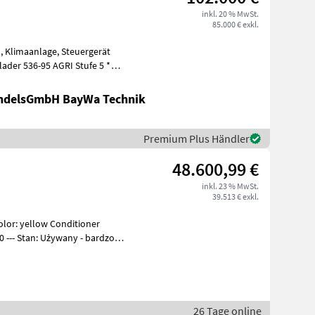
inkl. 20 % MwSt.
85.000 € exkl.
l, Klimaanlage, Steuergerät
andelsGmbH BayWa Technik
Premium Plus Händler
48.600,99 €
inkl. 23 % MwSt.
39.513 € exkl.
olor: yellow Conditioner
dzo
26 Tage online