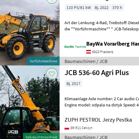
110 PS/81 kW
Bj. 2022
370 h
Art der Lenkung: 4-Rad, Treibstoff: Diese
dw **Vorführmaschine** * JCB-Teleskoplader 536-95 AGRI Stufe 5 *
Bereifung: 460/70 R 24 A580 Al
BayWa Vorarlberg H
6820 Frastanz
Baumaschinen / JCB
Vorführmaschine
JCB 536-60 Agri Plus
Bj. 2017
Klimaanlage Axle number: 2 Car audio C
Engine model: odpala na dotyk Speed: 40 --- Stan: Używany - bar
dobry stan Sprzęt różnego typu: W
ZUPH PESTROL Jerzy Pestka
89-511 Cekcyn
Baumaschinen / JCB
Gebrauchtmaschine