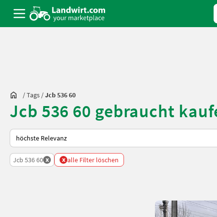
/
Tags
/
Jcb 536 60
Jcb 536 60 gebraucht kauf
So wird auf Landwirt.com sortiert
x
x
Jcb 536 60
alle Filter löschen