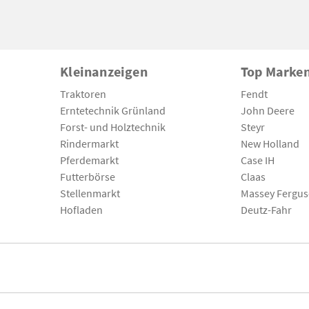
Kleinanzeigen
Top Marke
Traktoren
Fendt
Erntetechnik Grünland
John Deere
Forst- und Holztechnik
Steyr
Rindermarkt
New Holland
Pferdemarkt
Case IH
Futterbörse
Claas
Stellenmarkt
Massey Fergu
Hofladen
Deutz-Fahr