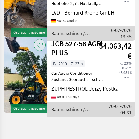
exkl.
Hubhöhe, 2, 7 t Hubkraft,
Schwingungstilgung,
LVD - Bernard Krone GmbH
Aufnahme: JCB, hydr.
48480 Spelle
Werkzeugverriegelung, 40
km/h Hydrostat,
16-02-2026
Gebrauchtmaschine
Baumaschinen /
Zahnradpumpe: 126 l/min,
13:45
JCB
3. Steuerkr
JCB 527-58 AGRI
54.063,42
PLUS
€
Bj. 2019
7127 h
inkl. 23 %
MwSt.
43.954 €
Car Audio Conditioner ---
exkl.
Zustand: Gebraucht – sehr
guter Zustand
ZUPH PESTROL Jerzy Pestka
Verfügbarkeit: Verfügbar Ich
89-511 Cekcyn
verkaufe einen
Teleskoplader JCB 527-58
20-01-2026
Gebrauchtmaschine
Baumaschinen /
AGRI PLUS Sehr kompakter
04:31
JCB
Lader