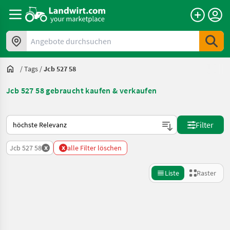
Angebote durchsuchen
/
Tags
/
Jcb 527 58
Jcb 527 58 gebraucht kaufen & verkaufen
So wird auf Landwirt.com sortiert
Filter
x
x
Jcb 527 58
alle Filter löschen
Liste
Raster
Suche