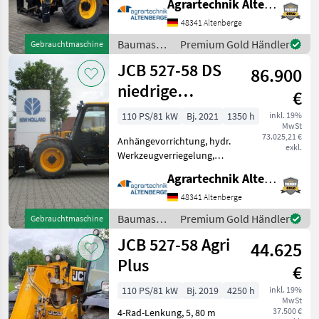
Agrartechnik Altenberge GmbH
Landmaschine:
48341 Altenberge
Hydrostatgetriebe, hydr.
Werkzeugverriegelung,
Baumaschinen
Premium Gold Händler
Gebrauchtmaschine
Heizung, Sitzf
/ JCB
JCB 527-58 DS
86.900
niedrige
€
Bauhöhe 2,15m
110 PS/81 kW
Bj. 2021
1350 h
inkl. 19%
MwSt
73.025,21 €
Anhängevorrichtung, hydr.
exkl.
Werkzeugverriegelung,
Klimaanlage, Sperrdiff.
Agrartechnik Altenberge GmbH
hinten, Sperrdiff. vorne
Hydrostat, Servo
48341 Altenberge
Einhebelsteuerung inkl. 1 x
Baumaschinen
Premium Gold Händler
Gebrauchtmaschine
Zusatzhydraulik,
/ JCB
JCB 527-58 Agri
Schwingung
44.625
Plus
€
110 PS/81 kW
Bj. 2019
4250 h
inkl. 19%
MwSt
37.500 €
4-Rad-Lenkung, 5, 80 m