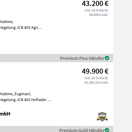
43.200 €
inkl. 20 % MwSt.
36.000 € exkl.
 Kabine,
iegelung JCB 403 Agri
der auch Neu erhältlich) - Kabine inkl. Hei
Premium Plus Händler
49.900 €
inkl. 20 % MwSt.
41.583,33 € exkl.
, Kabine, Zugmaul,
iegelung JCB 403 Hoflader 26
PS, Hubgerüst 2, 6 m mit Euro-Aufnahme, 3. S
 GmbH
Premium Gold Händler