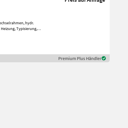
wechselrahmen, hydr.
,
ler, 31x15.5-15 Berei
Premium Plus Händler