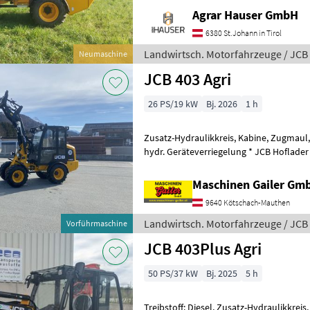
Agrar Hauser GmbH
6380 St.Johann in Tirol
Landwirtsch. Motorfahrzeuge / JCB
Neumaschine
JCB 403 Agri
26 PS/19 kW
Bj. 2026
1 h
Zusatz-Hydraulikkreis, Kabine, Zugmaul
hydr. Geräteverriegelung * JCB Hoflader
Euro-Aufnahme mit hydr. Verriegelung
Maschinen Gailer Gm
9640 Kötschach-Mauthen
Landwirtsch. Motorfahrzeuge / JCB
Vorführmaschine
JCB 403Plus Agri
50 PS/37 kW
Bj. 2025
5 h
Treibstoff: Diesel, Zusatz-Hydraulikkreis