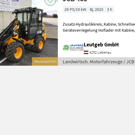
26 PS/19 kW
Bj. 2025
3 h
Zusatz-Hydraulikkreis, Kabine, Schnell
Geräteverriegelung Hoflader mit Kabine, Heizung, Typisierung
hydraulischer Schnellwechs
Leutgeb GmbH
4252 Liebenau
Landwirtsch. Motorfahrzeuge / JCB
Neumaschine