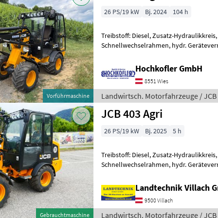
26 PS/19 kW
Bj. 2024
104 h
Treibstoff: Diesel, Zusatz-Hydraulikkreis,
Schnellwechselrahmen, hydr. Geräteverr
Vorführer (o
Hochkofler GmbH
8551 Wies
Landwirtsch. Motorfahrzeuge / JCB
Vorführmaschine
JCB 403 Agri
26 PS/19 kW
Bj. 2025
5 h
Treibstoff: Diesel, Zusatz-Hydraulikkreis
Schnellwechselrahmen, hydr. Geräteverr
Landtechnik Villach
9500 Villach
Landwirtsch. Motorfahrzeuge / JCB
Gebrauchtmaschine