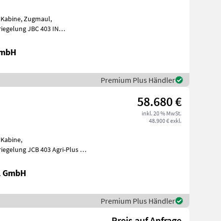
, Kabine, Zugmaul,
egelung JBC 403 IN
KOPLETTER AUSSTATTUNG MIT KABINE UND HEIZUNG - HIG
GmbH
Premium Plus Händler
58.680 €
inkl. 20 % MwSt.
48.900 € exkl.
 Kabine,
iegelung JCB 403 Agri-Plus *
* Kipplast
l GmbH
Premium Plus Händler
Preis auf Anfrage