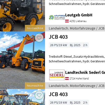
Schnellwechselrahmen, hydr. Geräteverr
Leistungsstarker Allrounder für vielseiti
Leutgeb GmbH
4252 Liebenau
Landwirtsch. Motorfahrzeuge / JCB
Neumaschine
JCB 403
26 PS/19 kW
Bj. 2025
2 h
Treibstoff: Diesel, Zusatz-Hydraulikkreis,
Schnellwechselrahmen, hydr. Geräteverrie
Landtechnik Sederl 
2724 Hohe Wand
Landwirtsch. Motorfahrzeuge / JCB
Neumaschine
JCB 403
26 PS/19 kW
Bj. 2025
2 h