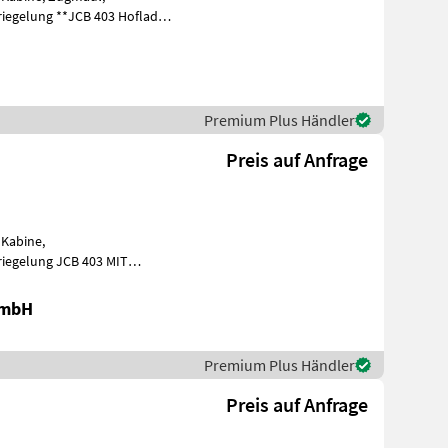
iegelung **JCB 403 Hoflader -
g
Premium Plus Händler
Preis auf Anfrage
 Kabine,
gelung JCB 403 MIT
FAHRERSCHUTZDACH - 20KM/H ; DOPPELWRIKENDES STG VORNE -
GmbH
Premium Plus Händler
Preis auf Anfrage