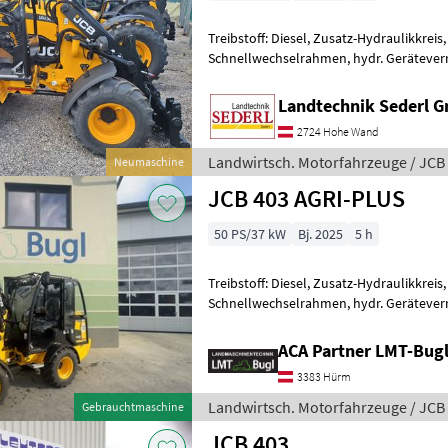
Treibstoff: Diesel, Zusatz-Hydraulikkreis
Schnellwechselrahmen, hydr. Geräteverri
Landtechnik Sederl 
2724 Hohe Wand
Landwirtsch. Motorfahrzeuge / JCB
Neumaschine
JCB 403 AGRI-PLUS
50 PS/37 kW
Bj. 2025
5 h
Treibstoff: Diesel, Zusatz-Hydraulikkreis,
Schnellwechselrahmen, hydr. Geräteverr
EURO- Aufnahme mit hydr. Verriegelung 
ACA Partner LMT-Bug
3383 Hürm
Landwirtsch. Motorfahrzeuge / JCB
Gebrauchtmaschine
JCB 403