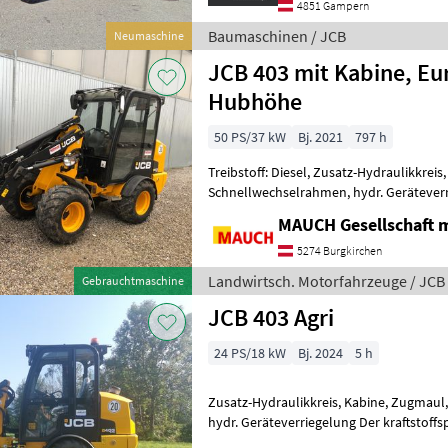
4851 Gampern
Baumaschinen / JCB
Neumaschine
JCB 403 mit Kabine, Eu
Hubhöhe
50 PS/37 kW
Bj. 2021
797 h
Treibstoff: Diesel, Zusatz-Hydraulikkreis,
Schnellwechselrahmen, hydr. Geräteverr
Radio - Heizung - 3ter Steuerkreis - Euro
MAUCH Gesellschaft m
5274 Burgkirchen
Landwirtsch. Motorfahrzeuge / JCB
Gebrauchtmaschine
JCB 403 Agri
24 PS/18 kW
Bj. 2024
5 h
Zusatz-Hydraulikkreis, Kabine, Zugmaul
hydr. Geräteverriegelung Der kraftstoff
Kubota mit 1498 cm³ Hubraum. Das Getr