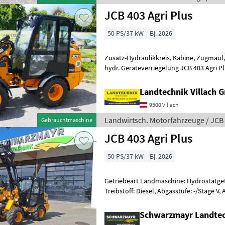
JCB 403 Agri Plus
50 PS/37 kW
Bj. 2026
Zusatz-Hydraulikkreis, Kabine, Zugmaul
hydr. Geräteverriegelung JCB 403 Agri Plus Hof
mit Euro-Aufnahme, 3. Steuerkreis, dru
Landtechnik Villach
9500 Villach
Landwirtsch. Motorfahrzeuge / JCB
Gebrauchtmaschine
JCB 403 Agri Plus
50 PS/37 kW
Bj. 2026
Getriebeart Landmaschine: Hydrostatgetr
Treibstoff: Diesel, Abgasstufe: -/Stage V
Werkzeugverriegelung, Sperrdiff.
Schwarzmayr Landte