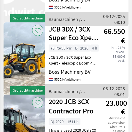
A/C Year: 2026 Reference
5505JA Veldhoven
number: BM005936 Hours: 4
Type 3DX / 3CX Super Eco
06-12-2025
Gebrauchtmaschine
Baumaschinen /
Xpert 4WD - T
08:10
JCB
JCB 3DX / 3CX
66.550
Super Eco Xpert
€
- Tele Boom 4/1
75 PS/55 kW
Bj. 2026
4 h
inkl. 21 %
MwSt.
bucket
55.000 €
JCB 3DX / 3CX Super Eco
exkl.
Xpert -Telescopic Boom 4/1
Bucket / Hammer Lines /
Boss Machinery BV
A/C Year: 2026 Reference
5505JA Veldhoven
number: BM005937 Hours: 4
Type 3DX / 3CX Super Eco
06-12-2025
Gebrauchtmaschine
Baumaschinen /
Xpert 4WD - T
08:01
JCB
2020 JCB 3CX
23.000
Contractor Pro
€
MwSt nicht
Bj. 2020
1511 h
ausweisbar
Alter Preis
This is a used 2020 JCB 3CX
32.000 €