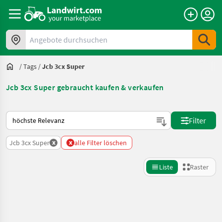
Angebote durchsuchen
/
Tags
/
Jcb 3cx Super
Jcb 3cx Super gebraucht kaufen & verkaufen
So wird auf Landwirt.com sortiert
Filter
x
x
Jcb 3cx Super
alle Filter löschen
Liste
Raster
Suche