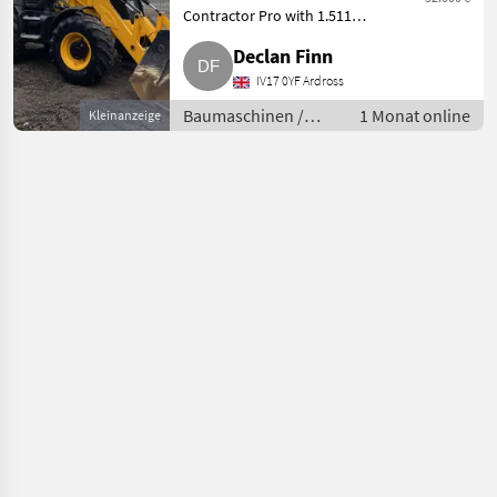
Contractor Pro with 1.511
hours, owner-operated,
Declan Finn
equipped with a 6-speed
powershift transmission, 81 kW
IV17 0YF Ardross
engine, 4WD, Powerslide,
Baumaschinen /
1 Monat online
Kleinanzeige
extend-a
Radlader