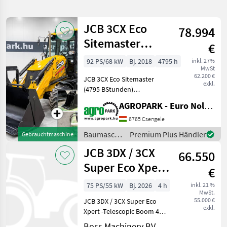
verfeinern
JCB 3CX Eco
78.994
Kategorie
Land
Filter
2
Sitemaster
€
backhoe loader,
4
92 PS/68 kW
Bj. 2018
4795 h
inkl. 27%
AKTUELLER
Zurücksetzen
Ergebnisse
MwSt
92 hp, air co
PFAD
62.200 €
anzeigen
JCB 3CX Eco Sitemaster
exkl.
Jcb 3cx
(4795 BStunden)
Super
Baggerlader, Powershift 40
AGROPARK - Euro Noliker Kft.
km/h, Klimaanlage,
KATEGORIE
Allradantrieb, SRS, 4
6765 Csengele
WÄHLEN
Schaufeln + Gabeln,
Baumaschinen
Premium Plus Händler
Gebrauchtmaschine
hydraulischer
Bautechnik
4
/ JCB
JCB 3DX / 3CX
Abbruchhammer Baujahr:
66.550
Super Eco Xpert
MARKTPLATZ
€
- Tele Boom 4/1
75 PS/55 kW
Bj. 2026
4 h
inkl. 21 %
Marktplatz
Händlerangebote
Kleinanzeigen
MwSt.
bucket
55.000 €
JCB 3DX / 3CX Super Eco
exkl.
Xpert -Telescopic Boom 4/1
Bucket / Hammer Lines /
Boss Machinery BV