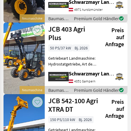
Schwarzmayr Landtechnik GmbH - Aurolzmünster
Klimaanlage,
4971 Aurolzmünster
Schnellwechselrahmen,
Zugmaul, Zusatz-
Baumaschinen
Premium Gold Händler
Neumaschine
Hydraulikkreis Nr. 719
/ JCB
JCB 403 Agri
Preis
Plus
auf
Anfrage
50 PS/37 kW
Bj. 2026
Getriebeart Landmaschine:
Hydrostatgetriebe, Art der
Lenkung: Knick, Treibstoff:
Schwarzmayr Landtechnik GmbH - Gampern
Diesel, Abgasstufe: -/Stage
V, Anhängevorrichtung,
4851 Gampern
hydr.
Baumaschinen
Premium Gold Händler
Neumaschine
Werkzeugverriegelung,
/ JCB
JCB 542-100 Agri
Sperrdiff.
Preis
XTRA DT
auf
Anfrage
150 PS/110 kW
Bj. 2026
Getriebeart Landmaschine: