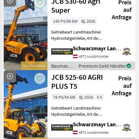
JCB 530-60 Agri
Zugmaul, Z
Preis
Super
auf
Anfrage
130 PS/96 kW
Bj. 2026
Getriebeart Landmaschine:
Hydrostatgetriebe, Art der
Lenkung: 4-Rad, Treibstoff:
Schwarzmayr Landtechnik GmbH - Aurolzmünster
Diesel,
Höchstgeschwindigkeit in
4971 Aurolzmünster
km/h: 40 km/h, Abgasstufe:
Baumaschinen
Premium Gold Händler
Neumaschine
-/Stage V,
/ JCB
JCB 525-60 AGRI
Anhängevorrichtung
Preis
PLUS T5
auf
Anfrage
74 PS/54 kW
Bj. 2026
5 h
Getriebeart Landmaschine:
Hydrostatgetriebe, Art der
Lenkung: 4-Rad, Treibstoff:
Schwarzmayr Landtechnik GmbH - Aurolzmünster
Diesel,
Höchstgeschwindigkeit in
4971 Aurolzmünster
km/h: 30 km/h, Abgasstufe: