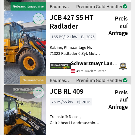
Zugmaul, Zusatz-
Baumaschinen
Premium Gold Händler
Gebrauchtmaschine
Hydraulikkreis JCB Radlad
/ JCB
JCB 427 S5 HT
Preis
Radlader
auf
Anfrage
165 PS/121 kW
Bj. 2025
Kabine, Klimaanlage Nr.
71323 Radlader 6 Zyl. Motor
CUMMINS QSB 6.7L mit DOC
Schwarzmayr Landtechnik GmbH - Aurolzmünster
DPF und SCR
Abgasnachbehandlung
4971 Aurolzmünster
entspricht die EU
Baumaschinen
Premium Gold Händler
Neumaschine
Abgasstufe V. Max.
/ JCB
JCB RL 409
Motorleistung:
Preis
auf
75 PS/55 kW
Bj. 2026
Anfrage
Treibstoff: Diesel,
Getriebeart Landmaschine:
Hydrostatgetriebe, hydr.
Geräteverriegelung, Kabine,