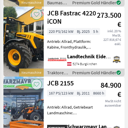
Baumaschinen
Premium Gold Händler
Neumaschine
-/Stage V,
/ JCB
JCB Fastrac 4220
Anhängevorrichtung
273.500
iCON
€
220 PS/162 kW
Bj. 2025
5 h
inkl. 20 %
MwSt.
227.916,67 €
Antrieb: Allrad, Plattform:
exkl.
Kabine, Fronthydraulik,
Frontzapfwelle,
Landtechnik Eidenhammer GmbH
Kabinenfederung !!! JCB
Fastrac 4220 iCON, Stufe V
5274 Burgkirchen
!!! -Pro Line Paket -3500kg
Traktoren
Premium Gold Händler
Neumaschine
Frontkraftheber -
/ JCB
JCB 2155
84.900
€
167 PS/123 kW
Bj. 2011
8660 h
MwSt nicht
ausweisbar
Antrieb: Allrad, Getriebeart
Landmaschine:
Lastschaltgetriebe,
Plattform: Kabine,
Schwarzmayr Landtechnik GmbH - Gampern