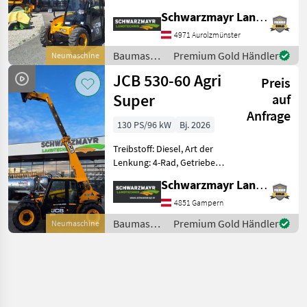
Lenkung: 4-Rad, Treibstoff:
Schwarzmayr Landtechnik GmbH - Aurolzmünster
Diesel,
Höchstgeschwindigkeit in
4971 Aurolzmünster
km/h: 15 km/h, Abgasstufe:
Baumaschinen
Premium Gold Händler
Neumaschine
-/Stage V,
/ JCB
JCB 530-60 Agri
Anhängevorrichtung
Preis
Super
auf
Anfrage
130 PS/96 kW
Bj. 2026
Treibstoff: Diesel, Art der
Lenkung: 4-Rad, Getriebeart
Landmaschine:
Schwarzmayr Landtechnik GmbH - Gampern
Hydrostatgetriebe, hydr.
Werkzeugverriegelung,
4851 Gampern
Steuergerät dw, Sperrdiff.
Baumaschinen
Premium Gold Händler
Neumaschine
hinten, Klimaanlage,
/ JCB
Anhänge