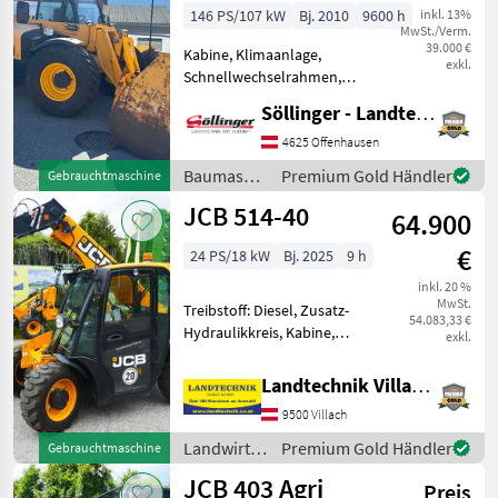
146 PS/107 kW
Bj. 2010
9600 h
inkl. 13%
MwSt./Verm.
39.000 €
Kabine, Klimaanlage,
exkl.
Schnellwechselrahmen,
Zugmaul, Zusatz-
Söllinger - Landtechnik GmbH
Hydraulikkreis,
Hydraulische
4625 Offenhausen
Geräteverriegelung,
Baumaschinen
Premium Gold Händler
Gebrauchtmaschine
Ausschub >Neue Reifen
/ JCB
JCB 514-40
500/70R24 Vredestein
64.900
>Neue Felgen >Neue
€
24 PS/18 kW
Bj. 2025
9 h
inkl. 20 %
MwSt.
Treibstoff: Diesel, Zusatz-
54.083,33 €
Hydraulikkreis, Kabine,
exkl.
Zugmaul,
Schnellwechselrahmen,
Landtechnik Villach GmbH
hydr. Geräteverriegelung
9500 Villach
JCB 514-40 Erstzulassung
2026, Teleskoplader, 4 m
Landwirtsch.
Premium Gold Händler
Gebrauchtmaschine
Hubhöhe, mit
Motorfahrzeuge
JCB 403 Agri
Preis
/ JCB