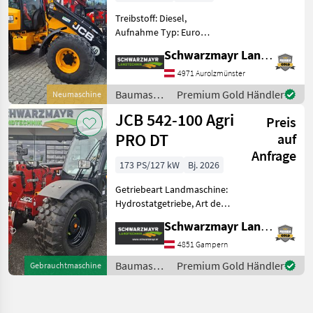
Treibstoff: Diesel,
Aufnahme Typ: Euro
Aufnahme, Getriebeart
Schwarzmayr Landtechnik GmbH - Aurolzmünster
Landmaschine:
Hydrostatgetriebe, hydr.
4971 Aurolzmünster
Geräteverriegelung, Kabine,
Baumaschinen
Premium Gold Händler
Neumaschine
Klimaanlage,
/ JCB
JCB 542-100 Agri
Schnellwechselrahmen,
Preis
Zugmaul, Z
PRO DT
auf
Anfrage
173 PS/127 kW
Bj. 2026
Getriebeart Landmaschine:
Hydrostatgetriebe, Art der
Lenkung: 4-Rad, Treibstoff:
Schwarzmayr Landtechnik GmbH - Gampern
Diesel,
Anhängevorrichtung, hydr.
4851 Gampern
Werkzeugverriegelung,
Baumaschinen
Premium Gold Händler
Gebrauchtmaschine
Klimaanlage, Sperrdiff.
/ JCB
hinten, Spe