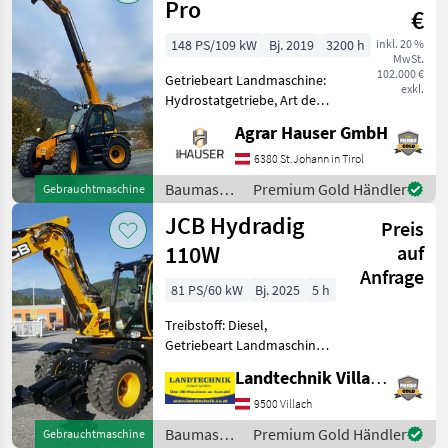
Pro
€
148 PS/109 kW
Bj. 2019
3200 h
inkl. 20 %
MwSt.
102.000 €
Getriebeart Landmaschine:
exkl.
Hydrostatgetriebe, Art der
Lenkung: 4-Rad, Treibstoff:
Agrar Hauser GmbH
Diesel,
Anhängevorrichtung,
6380 St.Johann in Tirol
Druckluft, hydr.
Baumaschinen
Premium Gold Händler
Gebrauchtmaschine
Werkzeugverriegelung,
/ JCB
JCB Hydradig
Klimaanlage, Sperrdiff.
Preis
110W
auf
Anfrage
81 PS/60 kW
Bj. 2025
5 h
Treibstoff: Diesel,
Getriebeart Landmaschine:
Hydrostatgetriebe Hydradig
Landtechnik Villach GmbH
110W mit EU-Abgasstufe 5,
JCB EcoMax 4 Zyl. Turbo-
9500 Villach
Dieselmotor, 4, 8 l Hubraum
Baumaschinen
Premium Gold Händler
Gebrauchtmaschine
u. einer Netto-M