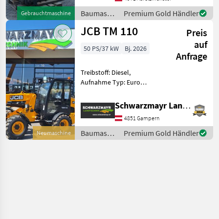
Verschubzylinder - mit 3000
Baumaschinen
Premium Gold Händler
Gebrauchtmaschine
kg Tragk
/ JCB
JCB TM 110
Preis
auf
50 PS/37 kW
Bj. 2026
Anfrage
Treibstoff: Diesel,
Aufnahme Typ: Euro
Aufnahme, Getriebeart
Landmaschine:
Schwarzmayr Landtechnik GmbH - Gampern
Hydrostatgetriebe, hydr.
4851 Gampern
Geräteverriegelung, Kabine,
Klimaanlage,
Baumaschinen
Premium Gold Händler
Neumaschine
Schnellwechselrahmen,
/ JCB
Zugmaul, Z