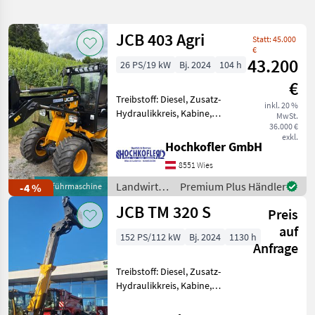
verfeinern
JCB 403 Agri
Statt: 45.000
Kategorie
Land
Filter
2
€
43.200
26 PS/19 kW
Bj. 2024
104 h
883
€
AKTUELLER
Zurücksetzen
Ergebnisse
Treibstoff: Diesel, Zusatz-
PFAD
inkl. 20 %
anzeigen
Hydraulikkreis, Kabine,
MwSt.
Jcb
Schnellwechselrahmen,
36.000 €
150x
exkl.
hydr. Geräteverriegelung
Hochkofler GmbH
JCB 403 Agri Vorführer
KATEGORIE
8551 Wies
WÄHLEN
(oder auch Neu erhältlich) -
Kabine inkl. Hei
Landwirtsch.
Premium Plus Händler
-4 %
Vorführmaschine
Bautechnik
464
Motorfahrzeuge
JCB TM 320 S
Preis
/ JCB
Landtechnik
370
auf
152 PS/112 kW
Bj. 2024
1130 h
Anfrage
Sonstiges
23
Treibstoff: Diesel, Zusatz-
Hydraulikkreis, Kabine,
Forsttechnik
13
Zugmaul,
Schnellwechselrahmen,