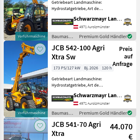
Getriebeart Landmaschine:
Hydrostatgetriebe, Art der
Lenkung: 4-Rad, Treibstoff:
Schwarzmayr Landtechnik GmbH - Aurolzmünster
Diesel,
Höchstgeschwindigkeit in
4971 Aurolzmünster
km/h: 40 km/h, Abgasstufe:
Baumaschinen
Premium Gold Händler
Vorführmaschine
-/Stage V,
/ JCB
JCB 542-100 Agri
Anhängevorrichtung
Preis
Xtra Sw
auf
Anfrage
173 PS/127 kW
Bj. 2026
120 h
Getriebeart Landmaschine:
Hydrostatgetriebe, Art der
Lenkung: 4-Rad, Treibstoff:
Schwarzmayr Landtechnik GmbH - Aurolzmünster
Diesel,
Höchstgeschwindigkeit in
4971 Aurolzmünster
km/h: 40 km/h, Abgasstufe:
Baumaschinen
Premium Gold Händler
Vorführmaschine
-/Stage V,
/ JCB
JCB 541-70 Agri
Anhängevorrichtung
44.070
Xtra
€