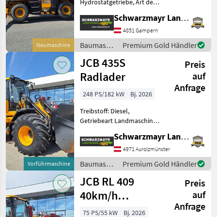
Hydrostatgetriebe, Art der
Lenkung: 4-Rad, Treibstoff:
Schwarzmayr Landtechnik GmbH - Gampern
Diesel Nr. 72464
Teleskoplader 555P-26 mit
4851 Gampern
360° Drehfunktion -
Baumaschinen
Premium Gold Händler
Neumaschine
150PS/112kW JCB ECO
/ JCB
JCB 435S
Preis
Radlader
auf
Anfrage
248 PS/182 kW
Bj. 2026
Treibstoff: Diesel,
Getriebeart Landmaschine:
Hydrostatgetriebe, hydr.
Schwarzmayr Landtechnik GmbH - Aurolzmünster
Geräteverriegelung, Kabine,
Klimaanlage,
4971 Aurolzmünster
Schnellwechselrahmen,
Baumaschinen
Premium Gold Händler
Vorführmaschine
Zusatz-Hydraulikkreis Nr.
/ JCB
JCB RL 409
72467S A
Preis
40km/h
auf
Anfrage
Radlader
75 PS/55 kW
Bj. 2026