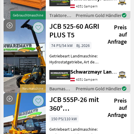
Zapfwellendrehzahl:
4851 Gampern
540/1000,
Höchstgeschwindigkeit in
Traktoren
Premium Gold Händler
Gebrauchtmaschine
km/h: 50 km/h, Aufladung:
/ JCB
JCB 525-60 AGRI
Turbola
Preis
PLUS T5
auf
Anfrage
74 PS/54 kW
Bj. 2026
Getriebeart Landmaschine:
Hydrostatgetriebe, Art der
Lenkung: 4-Rad, Treibstoff:
Schwarzmayr Landtechnik GmbH - Gampern
Diesel,
Höchstgeschwindigkeit in
4851 Gampern
km/h: 30 km/h, Abgasstufe:
Baumaschinen
Premium Gold Händler
Neumaschine
-/Stage V,
/ JCB
JCB 555P-26 mit
Anhängevorrichtung
Preis
360°
auf
Anfrage
Drehfunktion
150 PS/110 kW
Getriebeart Landmaschine: