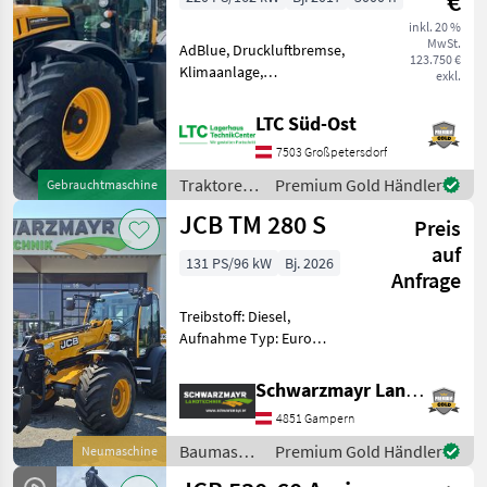
€
inkl. 20 %
MwSt.
AdBlue, Druckluftbremse,
123.750 €
Klimaanlage,
exkl.
Kabinenfederung,
Kriechgang, EHR, gefederte
LTC Süd-Ost
Vorderachse, ISOBUS,
7503 Großpetersdorf
Fronthydraulik, druckloser
Rücklauf, Frontzapfwelle,
Traktoren
Premium Gold Händler
Gebrauchtmaschine
Außenbedienung Heckz
/ JCB
JCB TM 280 S
Preis
auf
131 PS/96 kW
Bj. 2026
Anfrage
Treibstoff: Diesel,
Aufnahme Typ: Euro
Aufnahme, Getriebeart
Landmaschine:
Schwarzmayr Landtechnik GmbH - Gampern
Hydrostatgetriebe, hydr.
4851 Gampern
Geräteverriegelung, Kabine,
Klimaanlage,
Baumaschinen
Premium Gold Händler
Neumaschine
Schnellwechselrahmen,
/ JCB