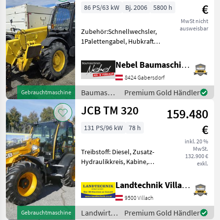
€
86 PS/63 kW
Bj. 2006
5800 h
MwSt nicht
ausweisbar
Zubehör:Schnellwechsler,
1Palettengabel, Hubkraft
3500kg, Ausladung 12, 5m.
Baumaschinen
Nebel Baumaschinen
Teleskoplader
8424 Gabersdorf
Baumaschinen
Premium Gold Händler
Gebrauchtmaschine
/ JCB
JCB TM 320
159.480
€
131 PS/96 kW
78 h
inkl. 20 %
MwSt.
Treibstoff: Diesel, Zusatz-
132.900 €
Hydraulikkreis, Kabine,
exkl.
Zugmaul,
Schnellwechselrahmen,
Landtechnik Villach GmbH
Klimaanlage, hydr.
9500 Villach
Geräteverriegelung JCB TM
320 Teleskopradlader,
Landwirtsch.
Premium Gold Händler
Gebrauchtmaschine