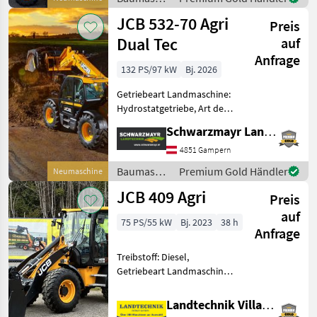
-/Stage V,
/ JCB
JCB 532-70 Agri
Anhängevorrichtung
Preis
Dual Tec
auf
Anfrage
132 PS/97 kW
Bj. 2026
Getriebeart Landmaschine:
Hydrostatgetriebe, Art der
Lenkung: 4-Rad, Treibstoff:
Schwarzmayr Landtechnik GmbH - Gampern
Diesel,
Höchstgeschwindigkeit in
4851 Gampern
km/h: 40 km/h, Abgasstufe:
Baumaschinen
Premium Gold Händler
Neumaschine
-/Stage V,
/ JCB
JCB 409 Agri
Anhängevorrichtung
Preis
auf
75 PS/55 kW
Bj. 2023
38 h
Anfrage
Treibstoff: Diesel,
Getriebeart Landmaschine:
Hydrostatgetriebe, hydr.
Geräteverriegelung, Kabine,
Landtechnik Villach GmbH
Klimaanlage,