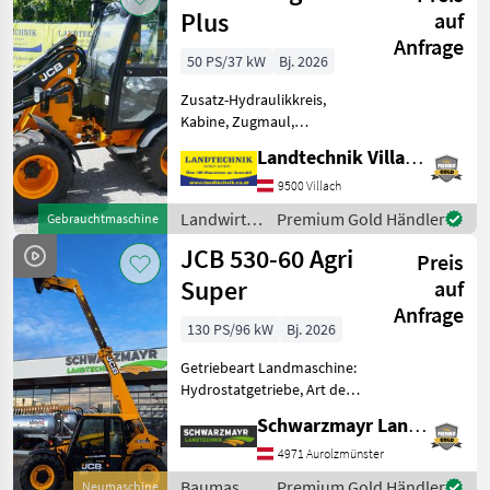
Plus
auf
Anfrage
50 PS/37 kW
Bj. 2026
Zusatz-Hydraulikkreis,
Kabine, Zugmaul,
Schnellwechselrahmen,
Landtechnik Villach GmbH
hydr. Geräteverriegelung
JCB 403 Agri Plus Hoflader
9500 Villach
50 PS, Hubgerüst mit Euro-
Landwirtsch.
Premium Gold Händler
Gebrauchtmaschine
Aufnahme, 3. Steuerkreis,
Motorfahrzeuge
JCB 530-60 Agri
dru
Preis
/ JCB
Super
auf
Anfrage
130 PS/96 kW
Bj. 2026
Getriebeart Landmaschine:
Hydrostatgetriebe, Art der
Lenkung: 4-Rad, Treibstoff:
Schwarzmayr Landtechnik GmbH - Aurolzmünster
Diesel,
Höchstgeschwindigkeit in
4971 Aurolzmünster
km/h: 40 km/h, Abgasstufe:
Baumaschinen
Premium Gold Händler
Neumaschine