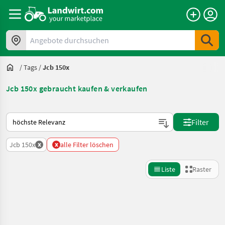
Angebote durchsuchen
/
Tags
/
Jcb 150x
Jcb 150x gebraucht kaufen & verkaufen
So wird auf Landwirt.com sortiert
Filter
x
x
Jcb 150x
alle Filter löschen
Liste
Raster
Suche