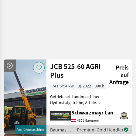
JCB 525-60 AGRI
Preis
Plus
auf
Anfrage
74 PS/54 kW
Bj. 2022
390 h
Getriebeart Landmaschine:
Hydrostatgetriebe, Art der
Lenkung: 4-Rad, Treibstoff:
Schwarzmayr Landtechnik GmbH - Gampern
Diesel, hydr.
Werkzeugverriegelung,
4851 Gampern
Sperrdiff. hinten, Sperrdiff.
Baumaschinen
Premium Gold Händler
Vorführmaschine
vorne, Steuergerät dw Nr
/ JCB