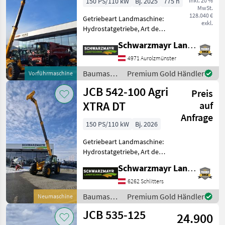
150 PS/110 kW
Bj. 2025
775 h
inkl. 20 %
MwSt.
128.040 €
Getriebeart Landmaschine:
exkl.
Hydrostatgetriebe, Art der
Lenkung: 4-Rad, Treibstoff:
Schwarzmayr Landtechnik GmbH - Aurolzmünster
Diesel,
Höchstgeschwindigkeit in
4971 Aurolzmünster
km/h: 40 km/h, Abgasstufe:
Baumaschinen
Premium Gold Händler
Vorführmaschine
-/Stage V,
/ JCB
JCB 542-100 Agri
Anhängevorrichtung
Preis
XTRA DT
auf
Anfrage
150 PS/110 kW
Bj. 2026
Getriebeart Landmaschine:
Hydrostatgetriebe, Art der
Lenkung: 4-Rad, Treibstoff:
Schwarzmayr Landtechnik GmbH - Schlitters
Diesel,
Höchstgeschwindigkeit in
6262 Schlitters
km/h: 40 km/h, Abgasstufe:
Baumaschinen
Premium Gold Händler
Neumaschine
-/Stage V,
/ JCB
JCB 535-125
Anhängevorrichtung
24.900