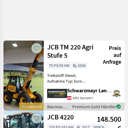
JCB TM 220 Agri
Preis
Stufe 5
auf
Anfrage
75 PS/55 kW
Bj. 2026
Treibstoff: Diesel,
Aufnahme Typ: Euro
Aufnahme, Getriebeart
Schwarzmayr Landtechnik GmbH - Gampern
Landmaschine:
Hydrostatgetriebe, hydr.
4851 Gampern
Geräteverriegelung, Kabine,
Baumaschinen
Premium Gold Händler
Neumaschine
Klimaanlage,
/ JCB
JCB 4220
Schnellwechselrahmen,
148.500
Zugmaul, Z
220 PS/162 kW
Bj. 2017
3000 h