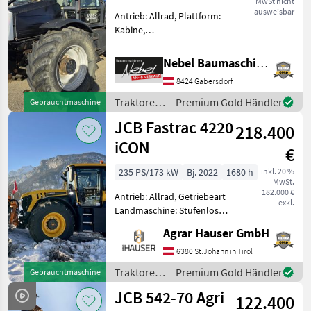
MwSt nicht
ausweisbar
Antrieb: Allrad, Plattform:
Kabine,
Zapfwellendrehzahl:
540/1000,
Nebel Baumaschinen
Höchstgeschwindigkeit in
8424 Gabersdorf
km/h: 50 km/h, Aufladung:
Turbolader,
Traktoren
Premium Gold Händler
Gebrauchtmaschine
Druckluftbremse,
/ JCB
JCB Fastrac 4220
Fronthydraulik, Frontzapfw
218.400
iCON
€
235 PS/173 kW
Bj. 2022
1680 h
inkl. 20 %
MwSt.
182.000 €
Antrieb: Allrad, Getriebeart
exkl.
Landmaschine: Stufenloses
Getriebe, Plattform: Kabine,
Agrar Hauser GmbH
Zapfwellendrehzahl:
540/540E/1000/1000E,
6380 St.Johann in Tirol
Höchstgeschwindigkeit in
Traktoren
Premium Gold Händler
Gebrauchtmaschine
km/h: 60 km/h und m
/ JCB
JCB 542-70 Agri
122.400