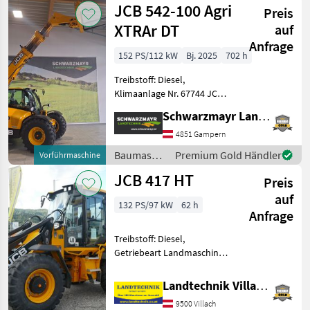
JCB 542-100 Agri
Preis
XTRAr DT
auf
Anfrage
152 PS/112 kW
Bj. 2025
702 h
Treibstoff: Diesel,
Klimaanlage Nr. 67744 JCB
Teleskoplader 542-100 Agri
Schwarzmayr Landtechnik GmbH - Gampern
XTRAr DT - mit Hubkraft 4, 2
Tonnen - mit Hubhöhe 9, 8
4851 Gampern
Meter - mit 150PS 4 Zylinder
Baumaschinen
Premium Gold Händler
Vorführmaschine
JCB D
/ JCB
JCB 417 HT
Preis
auf
132 PS/97 kW
62 h
Anfrage
Treibstoff: Diesel,
Getriebeart Landmaschine:
Schaltgetriebe, hydr.
Geräteverriegelung, Kabine,
Landtechnik Villach GmbH
Klimaanlage,
9500 Villach
Schnellwechselrahmen,