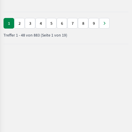
/ JCB
1
2
3
4
5
6
7
8
9
Treffer
1
-
48
von
883
(Seite 1 von 19)