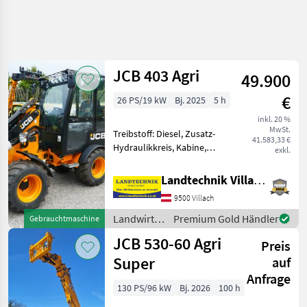
JCB 403 Agri
49.900
€
26 PS/19 kW
Bj. 2025
5 h
inkl. 20 %
MwSt.
Treibstoff: Diesel, Zusatz-
41.583,33 €
Hydraulikkreis, Kabine,
exkl.
Zugmaul,
Schnellwechselrahmen,
Landtechnik Villach GmbH
hydr. Geräteverriegelung
9500 Villach
JCB 403 Hoflader 26 PS,
Hubgerüst 2, 6 m mit Euro-
Landwirtsch.
Premium Gold Händler
Gebrauchtmaschine
Aufnahme, 3. S
Motorfahrzeuge
JCB 530-60 Agri
Preis
/ JCB
Super
auf
Anfrage
130 PS/96 kW
Bj. 2026
100 h