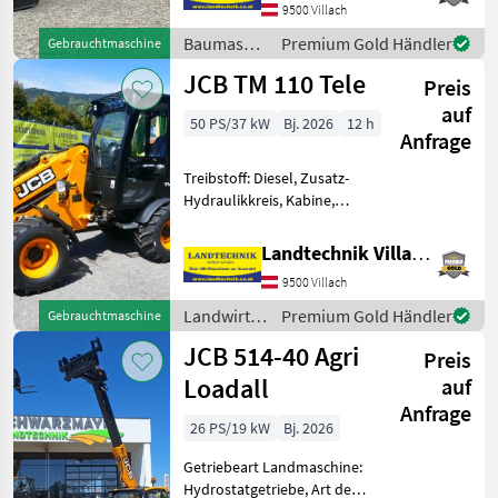
9500 Villach
Schnellwechselrahmen,
Zugmaul, Zusatz-
Baumaschinen
Premium Gold Händler
Gebrauchtmaschine
Hydraulikkreis JCB 409
/ JCB
JCB TM 110 Tele
Preis
auf
50 PS/37 kW
Bj. 2026
12 h
Anfrage
Treibstoff: Diesel, Zusatz-
Hydraulikkreis, Kabine,
Zugmaul,
Schnellwechselrahmen,
Landtechnik Villach GmbH
hydr. Geräteverriegelung
9500 Villach
JCB Hoflader TM 110, mit
Teleskopausschub, Euro-
Landwirtsch.
Premium Gold Händler
Gebrauchtmaschine
Aufnahme, hydr.
Motorfahrzeuge
JCB 514-40 Agri
Preis
/ JCB
Loadall
auf
Anfrage
26 PS/19 kW
Bj. 2026
Getriebeart Landmaschine:
Hydrostatgetriebe, Art der