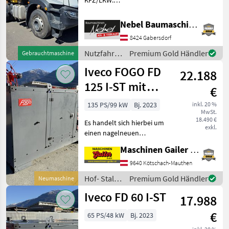
KFZ/LKW:
Automatikgetriebe,
Treibstoff: Diesel,
Nebel Baumaschinen
Klimaanlage,
8424 Gabersdorf
Hyraulikanlage
(Kipphydraulik) Mietkauf
Nutzfahrzeuge
Premium Gold Händler
Gebrauchtmaschine
Finanzierung möglich.
/ Iveco
Iveco FOGO FD
Nutzfahrzeuge Last
22.188
125 I-ST mit
€
Steckdosenpaket
135 PS/99 kW
Bj. 2023
inkl. 20 %
MwSt.
18.490 €
Es handelt sich hierbei um
exkl.
einen nagelneuen
Dieselgenerator mit FPT
Maschinen Gailer GmbH
Motor und
Schallschutzhaube. Motor: -
9640 Kötschach-Mauthen
FPT - Modell: NEF45 TM3
Hof- Stall-
Premium Gold Händler
Neumaschine
S500 - 4 Zylinder - Diesel
und
Iveco FD 60 I-ST
17.988
Weidetechnik
/ Iveco
€
65 PS/48 kW
Bj. 2023