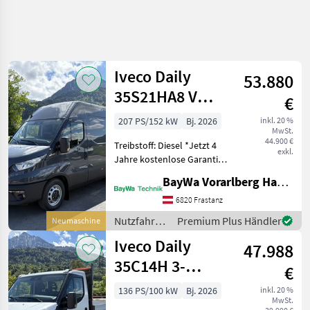
Iveco Daily
53.880
35S21HA8 V
€
Kastenwagen
207 PS/152 kW
Bj. 2026
inkl. 20 %
MwSt.
**AKTION**
44.900 €
Treibstoff: Diesel *Jetzt 4
exkl.
Jahre kostenlose Garantie
sichern bei einer Zulassung
BayWa Vorarlberg HandelsGmbH BayWa Technik
bis 30.09.2026* *Weitere
Informationen erhalten Sie
6820 Frastanz
bei unseren
Nutzfahrzeuge
Premium Plus Händler
Neumaschine
Verkaufsberater*
/ Iveco
Iveco Daily
47.988
35C14H 3-
€
Seiten-Kipper
136 PS/100 kW
Bj. 2026
inkl. 20 %
MwSt.
**AKTION**