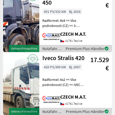
450
€
451 PS/332 kW
Bj. 2016
Radformel: 8x4 == Více
podrobnosti (CZ) == 3-
stranný sklápěč Iveco
CZECH M.A.T.
Trakker 450 rok 2016 najeto
290 749 km motor 331 kW /
41761 Teplice
Euro 6 automatická
Nutzfahrzeuge
Premium Plus Händler
Gebrauchtmaschine
převodovka pohon 8x4
/ Iveco
Iveco Stralis 420
17.529
€
420 PS/309 kW
Bj. 2007
Radformel: 6x2 == Více
podrobnosti (CZ) == IVECO
420 Stralis valník s jeřábem
HIAB XS166 D4-pro rok 2007
CZECH M.A.T.
najeto 886 410 Km motor
41761 Teplice
420 HP / Eur5 AdBlue
automatická
Nutzfahrzeuge
Premium Plus Händler
Gebrauchtmaschine