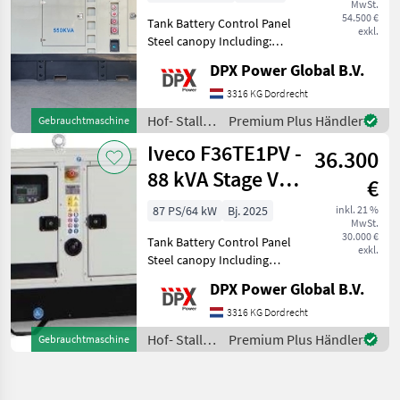
MwSt.
19797
54.500 €
Tank Battery Control Panel
exkl.
Steel canopy Including:
Battery charger and
DPX Power Global B.V.
coolant heater Including:
sockets 125A - 63A - 32A -
3316 KG Dordrecht
16A Hof- Stall- und
Hof- Stall-
Premium Plus Händler
Gebrauchtmaschine
Weidetechnik Stromgen
und
Iveco F36TE1PV -
36.300
Weidetechnik
/ Iveco
88 kVA Stage V
€
Genset - DPX-
87 PS/64 kW
Bj. 2025
inkl. 21 %
MwSt.
19914
30.000 €
Tank Battery Control Panel
exkl.
Steel canopy Including
sockets: CEE 32A 400V 5P
DPX Power Global B.V.
CEE 16A 230V 3P Prices
when changing alternator
3316 KG Dordrecht
options may differ from the
Hof- Stall-
Premium Plus Händler
Gebrauchtmaschine
price online.
und
Weidetechnik
/ Iveco