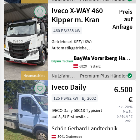
Verkaufsberater*
/ Iveco
Iveco X-WAY 460
Preis
Kipper m. Kran
auf
Anfrage
460 PS/338 kW
Getriebeart KFZ/LKW:
Automatikgetriebe,
Treibstoff: Diesel,
BayWa Vorarlberg HandelsGmbH BayWa Technik
Klimaanlage,
Hyraulikanlage
6820 Frastanz
(Kipphydraulik) Cursor 11
Nutzfahrzeuge
Premium Plus Händler
Neumaschine
Euro 6 Motor ohne
/ Iveco
Iveco Daily
Abgasrückführung. 460 PS
6.500
TX-12 Gang
€
125 PS/92 kW
Bj. 2002
inkl. 20 %
IVECO Daily 50C13 Typisiert
MwSt.
auf 3, 5t Erstbesitz
5.416,67 €
exkl.
127100km Hydraulischer
Schön Gerhard Landtechnik
Ladebordwand
Nutzfahrzeuge Transporter
3041 Grabensee