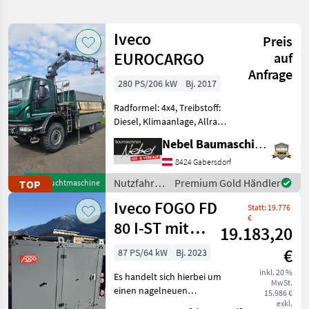
verfeinern
Iveco
Preis
Kategorie
Land
Filter
2
EUROCARGO
auf
Anfrage
221
280 PS/206 kW
Bj. 2017
AKTUELLER
Zurücksetzen
Ergebnisse
PFAD
anzeigen
Radformel: 4x4, Treibstoff:
Iveco
Diesel, Klimaanlage, Allrad,
Trakker
Hyraulikanlage
Ad
Nebel Baumaschinen
(Kipphydraulik) Mietkauf-
720t45
Finanzierung
6x4
8424 Gabersdorf
möglich.Zubehör:ALLRAD,
Nutzfahrzeuge
Premium Gold Händler
TOP
Gebrauchtmaschine
KATEGORIE
3-Seitenkipper, Kran HMF
/ Iveco
WÄHLEN
Iveco FOGO FD
1820 4-Aussc
Statt: 19.776
€
80 I-ST mit
Landtechnik
103
19.183,20
Steckdosenpaket
€
87 PS/64 kW
Bj. 2023
PKW / LKW / Moped
86
inkl. 20 %
Es handelt sich hierbei um
MwSt.
Bautechnik
13
einen nagelneuen
15.986 €
Dieselgenerator mit FPT-
exkl.