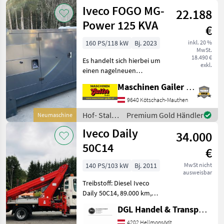
und
Iveco FOGO MG-
22.188
Weidetechnik
/ Iveco
Power 125 KVA
€
160 PS/118 kW
Bj. 2023
inkl. 20 %
MwSt.
18.490 €
Es handelt sich hierbei um
exkl.
einen nagelneuen
Dieselgenerator mit FPT
Maschinen Gailer GmbH
mit Schallschutzhaube.
Motor: - FPT - Modell: NEF45
9640 Kötschach-Mauthen
TM3 S500 - 4 Zylinder -
Hof- Stall-
Premium Gold Händler
Neumaschine
Diesel - Wa
und
Iveco Daily
34.000
Weidetechnik
/ Iveco
50C14
€
140 PS/103 kW
Bj. 2011
MwSt nicht
ausweisbar
Treibstoff: Diesel Iveco
Daily 50C14, 89.000 km,
Baujahr 05/2011, Erstbesitz
DGL Handel & Transporte
aus Staatsbetrieb, Diesel,
3sitzig, Ruthmann Steiger
4202 Hellmonsödt