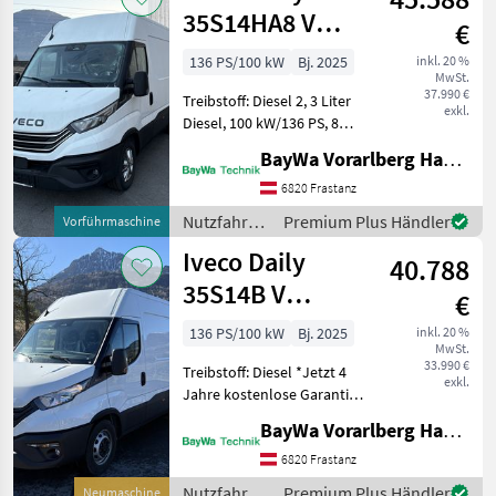
35S14HA8 V
€
Kastenwagen
136 PS/100 kW
Bj. 2025
inkl. 20 %
MwSt.
37.990 €
Treibstoff: Diesel 2, 3 Liter
exkl.
Diesel, 100 kW/136 PS, 8
Gang Wandlerautomatik HI-
BayWa Vorarlberg HandelsGmbH BayWa Technik
MATIC Radstand 3520 mm,
Laderaumlänge 3540 mm
6820 Frastanz
Dachhöhe Kastenwagen
Nutzfahrzeuge
Premium Plus Händler
Vorführmaschine
1900 - Hochdach H
/ Iveco
Iveco Daily
40.788
35S14B V
€
Kastenwagen
136 PS/100 kW
Bj. 2025
inkl. 20 %
MwSt.
**AKTION
33.990 €
Treibstoff: Diesel *Jetzt 4
33.990,- net
exkl.
Jahre kostenlose Garantie
sichern bei einer Zulassung
BayWa Vorarlberg HandelsGmbH BayWa Technik
bis 30.09.2026* *Weitere
Informationen erhalten Sie
6820 Frastanz
bei unseren
Nutzfahrzeuge
Premium Plus Händler
Neumaschine