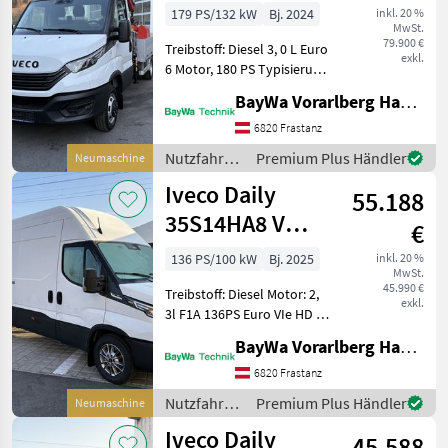
m. Kran
179 PS/132 kW
Bj. 2024
inkl. 20 %
MwSt.
79.900 €
Treibstoff: Diesel 3, 0 L Euro
exkl.
6 Motor, 180 PS Typisierung
auf 3.500 kg Gesamtgewicht
BayWa Vorarlberg HandelsGmbH BayWa Technik
N2 Höchstgewicht 4.200 kg,
Gesamtgewicht 3.500 kg
6820 Frastanz
Höchstgeschwindigkeit 90
Nutzfahrzeuge
Premium Plus Händler
Neumaschine
/ Iveco
Iveco Daily
55.188
35S14HA8 V
€
Kastenwagen
136 PS/100 kW
Bj. 2025
inkl. 20 %
MwSt.
45.990 €
Treibstoff: Diesel Motor: 2,
exkl.
3l F1A 136PS Euro VIe HD 8
Gang Wandlerautomatik HI-
BayWa Vorarlberg HandelsGmbH BayWa Technik
MATIC, Superhochdach H3
[2100mm], Radstand 4100
6820 Frastanz
mm, HzlGg. 3500 kg
Nutzfahrzeuge
Premium Plus Händler
Neumaschine
Bereifung 225/65
/ Iveco
Iveco Daily
45.588