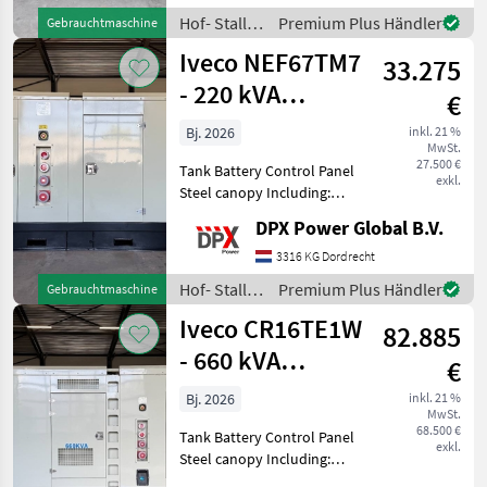
Stromgeneratoren
Hof- Stall-
Premium Plus Händler
Gebrauchtmaschine
und
Iveco NEF67TM7
33.275
Weidetechnik
/ Iveco
- 220 kVA
€
Generator - DPX-
Bj. 2026
inkl. 21 %
MwSt.
19794
27.500 €
Tank Battery Control Panel
exkl.
Steel canopy Including:
Coolant heater and battery
DPX Power Global B.V.
charger Including: sockets
125A - 63A - 32A - 16A Hof-
3316 KG Dordrecht
Stall- und Weidetechnik
Hof- Stall-
Premium Plus Händler
Gebrauchtmaschine
Stromgen
und
Iveco CR16TE1W
82.885
Weidetechnik
/ Iveco
- 660 kVA
€
Generator - DPX-
Bj. 2026
inkl. 21 %
MwSt.
19798
68.500 €
Tank Battery Control Panel
exkl.
Steel canopy Including:
Coolant heater and battery