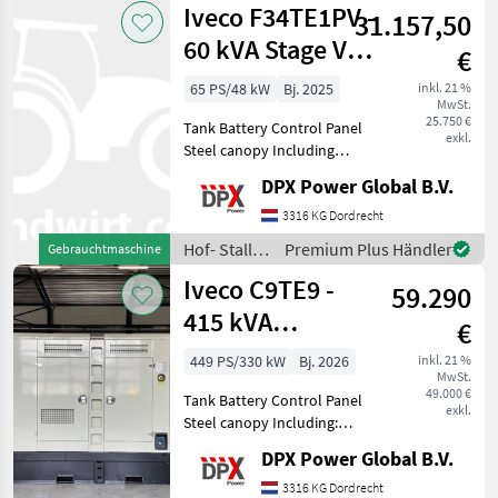
Iveco F34TE1PV -
31.157,50
Weidetechnik
/ Iveco
60 kVA Stage V
€
Genset - DPX-
65 PS/48 kW
Bj. 2025
inkl. 21 %
MwSt.
19913
25.750 €
Tank Battery Control Panel
exkl.
Steel canopy Including
sockets: CEE 32A 400V 5P
DPX Power Global B.V.
CEE 16A 230V 3P Hof- Stall-
und Weidetechnik
3316 KG Dordrecht
Stromgeneratoren
Hof- Stall-
Premium Plus Händler
Gebrauchtmaschine
und
Iveco C9TE9 -
59.290
Weidetechnik
/ Iveco
415 kVA
€
Generator - DPX-
449 PS/330 kW
Bj. 2026
inkl. 21 %
MwSt.
19796
49.000 €
Tank Battery Control Panel
exkl.
Steel canopy Including:
Coolant heater and battery
DPX Power Global B.V.
charger Hof- Stall- und
Weidetechnik
3316 KG Dordrecht