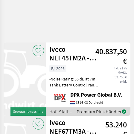
Iveco
40.837,50
NEF45TM2A -
€
110 kVA Genset
Bj. 2026
inkl. 21 %
MwSt.
Supersilent -
33.750 €
-Noise Rating: 55 dB at 7m
DPX-210
exkl.
Tank Battery Control Panel
Steel canopy -Super Silent
DPX Power Global B.V.
Canopy -Deutz TCD4.1 -
Genset 110 kVA St5
3316 KG Dordrecht
SuperSilent- DPX-21004 +
Hof- Stall-
Premium Plus Händler
Gebrauchtmaschine
€23.500 - Hof- St
und
Iveco
53.240
Weidetechnik
/ Iveco
NEF67TM3A -