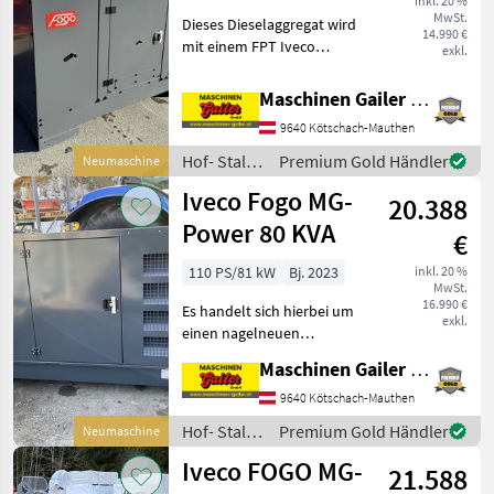
inkl. 20 %
MwSt.
Dieses Dieselaggregat wird
14.990 €
mit einem FPT Iveco
exkl.
Dieselmotor angetrieben
und ist mit einem
Maschinen Gailer GmbH
Steckdosenpaket
9640 Kötschach-Mauthen
ausgestattet. Die Daten
entnehmen Sie dem
Hof- Stall-
Premium Gold Händler
Neumaschine
Datenblatt. Weite
und
Iveco Fogo MG-
20.388
Weidetechnik
/ Iveco
Power 80 KVA
€
110 PS/81 kW
Bj. 2023
inkl. 20 %
MwSt.
16.990 €
Es handelt sich hierbei um
exkl.
einen nagelneuen
Dieselgenerator mit FPT-
Maschinen Gailer GmbH
Motor mit
Schallschutzhaube. Motor: -
9640 Kötschach-Mauthen
FPT (Iveco) - Modell: NEF45
Hof- Stall-
Premium Gold Händler
Neumaschine
SM3 S500 - 4 Zylinder -
und
Iveco FOGO MG-
21.588
Weidetechnik