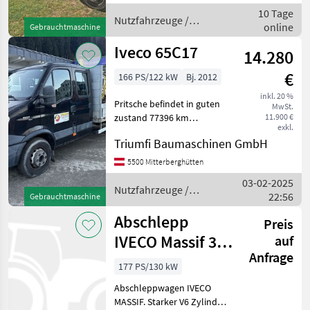
bis 3.5 Tonnen
10 Tage
Nutzfahrzeuge /
online
Gebrauchtmaschine
Iveco
Iveco 65C17
14.280
€
166 PS/122 kW
Bj. 2012
inkl. 20 %
Pritsche befindet in guten
MwSt.
zustand 77396 km
11.900 €
exkl.
Ges.gewicht 6300 kg
Triumfi Baumaschinen GmbH
Nutzlast 3345 Kg
Nutzfahrzeuge Lastwagen
5500 Mitterberghütten
(LKW)
03-02-2025
Nutzfahrzeuge /
22:56
Gebrauchtmaschine
Iveco
Abschlepp
Preis
IVECO Massif 3.0
auf
Anfrage
HPT Pick Up
177 PS/130 kW
Hubbrille
Abschleppwagen IVECO
MASSIF. Starker V6 Zylinder