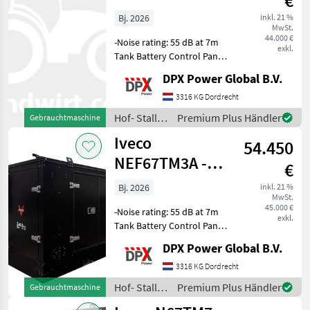
€
176 kVA Genset
Bj. 2026
inkl. 21 %
MwSt.
SuperSilent-
44.000 €
-Noise rating: 55 dB at 7m
DPX- 210
exkl.
Tank Battery Control Panel
Steel canopy -Super Silent
DPX Power Global B.V.
Canopy Hof- Stall- und
Weidetechnik
3316 KG Dordrecht
Stromgeneratoren
Hof- Stall-
Premium Plus Händler
Gebrauchtmaschine
und
Iveco
54.450
Weidetechnik
/ Iveco
NEF67TM3A -
€
187 kVA Genset
Bj. 2026
inkl. 21 %
MwSt.
Supersilent-
45.000 €
-Noise rating: 55 dB at 7m
DPX-2103
exkl.
Tank Battery Control Panel
Steel canopy -Super Silent
DPX Power Global B.V.
Canopy Hof- Stall- und
Weidetechnik
3316 KG Dordrecht
Stromgeneratoren
Hof- Stall-
Premium Plus Händler
Gebrauchtmaschine
und