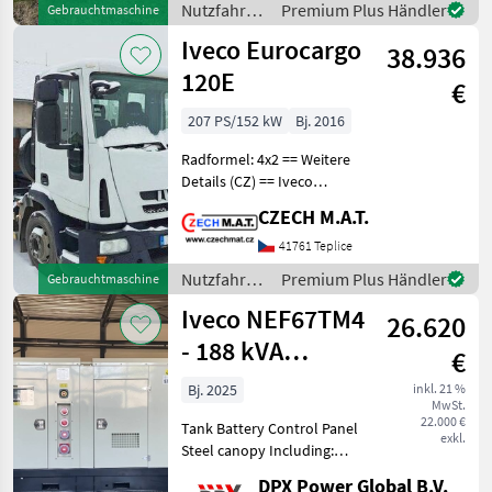
Nutzfahrzeuge
Premium Plus Händler
Gebrauchtmaschine
for more images
/ Iveco
Iveco Eurocargo
Specifications
38.936
120E
€
207 PS/152 kW
Bj. 2016
Radformel: 4x2 == Weitere
Details (CZ) == Iveco
Eurocargo 120E mit
CZECH M.A.T.
Hakenlift-Aufbau Baujahr:
2016 Kilometerstand:
41761 Teplice
255.034 km Motorleistung:
Nutzfahrzeuge
Premium Plus Händler
Gebrauchtmaschine
152 kW 4x2, Schaltgetri
/ Iveco
Iveco NEF67TM4
26.620
- 188 kVA
€
Generator - DPX-
Bj. 2025
inkl. 21 %
MwSt.
19793
22.000 €
Tank Battery Control Panel
exkl.
Steel canopy Including:
Coolant heater and battery
DPX Power Global B.V.