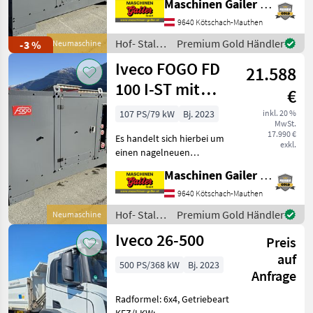
Maschinen Gailer GmbH
Motor mit
Forsttechnik
11
Schallschutzhaube. Motor: -
9640 Kötschach-Mauthen
FPT (Iveco) - Modell: NEF45
Kommunaltechnik
4
Hof- Stall-
Premium Gold Händler
-3 %
Neumaschine
SM3 S500 - 4 Zylinder -
und
Iveco FOGO FD
21.588
Weidetechnik
Sonstiges
4
/ Iveco
100 I-ST mit
€
Steckdosenpaket
MARKTPLATZ
107 PS/79 kW
Bj. 2023
inkl. 20 %
MwSt.
Marktplatz
Händlerangebote
Kleinanzeigen
17.990 €
Es handelt sich hierbei um
exkl.
einen nagelneuen
Dieselgenerator mit FPT
Maschinen Gailer GmbH
mit Schallschutzhaube und
kpl. Steckdosenpaket.
9640 Kötschach-Mauthen
Motor: - FPT - Modell: NEF45
Hof- Stall-
Premium Gold Händler
Neumaschine
- 4 Zylinder
und
Iveco 26-500
Preis
Weidetechnik
/ Iveco
auf
500 PS/368 kW
Bj. 2023
Anfrage
Radformel: 6x4, Getriebeart