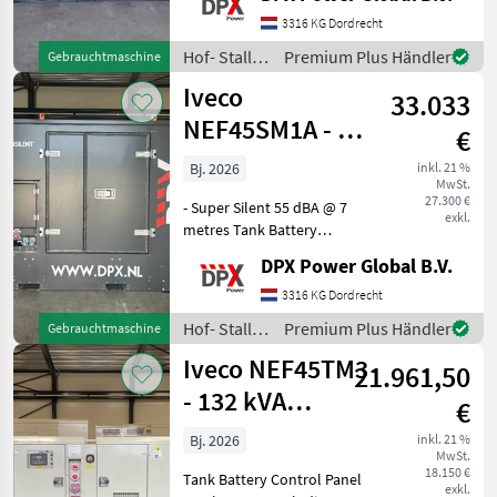
charger Including: sockets
125A - 63A - 32A - 16A Hof-
3316 KG Dordrecht
Stall- und Weidetechnik
Hof- Stall-
Premium Plus Händler
Gebrauchtmaschine
Stromgen
und
Iveco
33.033
Weidetechnik
/ Iveco
NEF45SM1A - 66
€
kVA Genset
Bj. 2026
inkl. 21 %
MwSt.
SuperSilent -
27.300 €
- Super Silent 55 dBA @ 7
DPX-2102
exkl.
metres Tank Battery
Control Panel Steel canopy
DPX Power Global B.V.
- Super Silent Canopy -
Including: battery charger
3316 KG Dordrecht
and coolant heater - input
Hof- Stall-
Premium Plus Händler
Gebrauchtmaschine
socket: 230V
und
Iveco NEF45TM3
21.961,50
Weidetechnik
/ Iveco
- 132 kVA
€
Generator - DPX-
Bj. 2026
inkl. 21 %
MwSt.
19792
18.150 €
Tank Battery Control Panel
exkl.