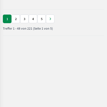
/ Iveco
1
2
3
4
5
Treffer
1
-
48
von
221
(Seite 1 von 5)