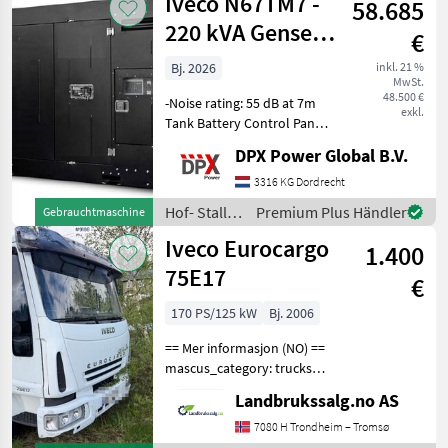
Iveco N67TM7 -
58.685
Weidetechnik
/ Iveco
220 kVA Genset
€
Supersilent -
Bj. 2026
inkl. 21 %
MwSt.
DPX-21032
48.500 €
-Noise rating: 55 dB at 7m
exkl.
Tank Battery Control Panel
Steel canopy - Super Silent
DPX Power Global B.V.
Canopy - Stage V version
available: Deutz TCD7.8 -
3316 KG Dordrecht
Genset 220 kVA St5
Hof- Stall-
Premium Plus Händler
Gebrauchtmaschine
SuperSilent-
und
Iveco Eurocargo
1.400
Weidetechnik
/ Iveco
75E17
€
170 PS/125 kW
Bj. 2006
== Mer informasjon (NO) ==
mascus_category: trucks
Please provide reference
Landbrukssalg.no AS
number upon request: 9198
See
7080 H Trondheim – Tromsø
en.landbrukssalg.no/9198