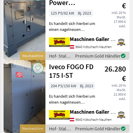
/ Iveco
Power
€
100/110KVA
125 PS/92 kW
Bj. 2023
inkl. 20 %
MwSt.
17.990 €
Es handelt sich hierbei um
exkl.
einen nagelneuen
Dieselgenerator mit FPT
Maschinen Gailer GmbH
mit Schallschutzhaube und
kpl. Steckdosenpaket.
9640 Kötschach-Mauthen
Motor: - FPT - Modell: NEF45
Hof- Stall-
Premium Gold Händler
Neumaschine
- 4 Zylinder
und
Iveco FOGO FD
26.280
Weidetechnik
/ Iveco
175 I-ST
€
204 PS/150 kW
Bj. 2023
inkl. 20 %
MwSt.
21.900 €
Es handelt sich hierbei um
exkl.
einen nagelneuen
Dieselgenerator mit FPT
Maschinen Gailer GmbH
Motor und mit
Schallschutzhaube. Motor: -
9640 Kötschach-Mauthen
FPT - Modell: NEF45 TM3
Hof- Stall-
Premium Gold Händler
Neumaschine
S500 - 6 Zylinder - Di