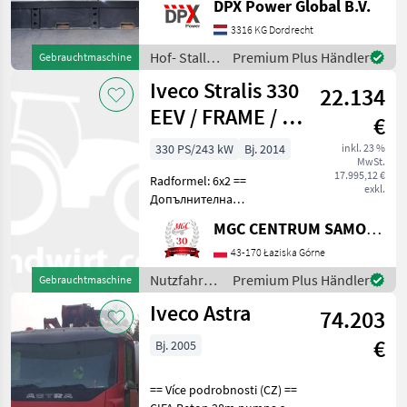
DPX Power Global B.V.
charger Including: sockets
125A - 63A - 32A - 16A Hof-
3316 KG Dordrecht
Stall- und Weidetechnik
Hof- Stall-
Premium Plus Händler
Gebrauchtmaschine
Stromgen
und
Iveco Stralis 330
22.134
Weidetechnik
/ Iveco
EEV / FRAME / 1
€
OWNER / NO
330 PS/243 kW
Bj. 2014
inkl. 23 %
MwSt.
RUST
17.995,12 €
Radformel: 6x2 ==
exkl.
Допълнителна
информация (BG) ==
MGC CENTRUM SAMOCHODOW DOSTAWCZYCH
Оторизиран дилър на
SUBARU в Лазиска Горне
43-170 Łaziska Górne
предлага: Продава се шаси
Nutzfahrzeuge
Premium Plus Händler
Gebrauchtmaschine
Iveco Stralis 330 EEV след
/ Iveco
Iveco Astra
преустройство за
74.203
€
Bj. 2005
== Více podrobnosti (CZ) ==