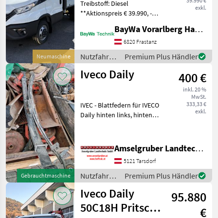
39.990 €
Treibstoff: Diesel
exkl.
**Aktionspreis € 39.990, -
netto** 3, 5 t HzGg, 136 PS,
BayWa Vorarlberg HandelsGmbH BayWa Technik
6 Gang Schaltgetriebe
Radstand 3450 mm, 3-
6820 Frastanz
Seitenkipper mit
Nutzfahrzeuge
Premium Plus Händler
Neumaschine
Alubordwände (Scattolini)
/ Iveco
Iveco Daily
400 €
inkl. 20 %
MwSt.
333,33 €
IVEC - Blattfedern für IVECO
exkl.
Daily hinten links, hinten
rechts als Paar zu verkaufen
für Kastenwagen und
Pritsche BJ 2014-2026
Amselgruber Landtechnik GmbH
eDAILY 35S14E; 42S14E;
5121 Tarsdorf
42C14E; 50
Nutzfahrzeuge
Premium Plus Händler
Gebrauchtmaschine
/ Iveco
Iveco Daily
95.880
50C18H Pritsche
€