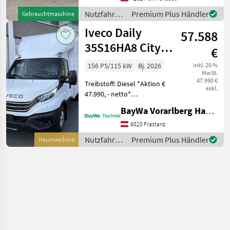
TB270, 27 m Reichweite!!!
Nutzfahrzeuge
Premium Plus Händler
Gebrauchtmaschine
se
/ Iveco
Iveco Daily
57.588
35S16HA8 City
€
Box **AKTION**
156 PS/115 kW
Bj. 2026
inkl. 20 %
MwSt.
47.990 €
Treibstoff: Diesel *Aktion €
exkl.
47.990, - netto*
Motorisierung: 2, 3l F1A
BayWa Vorarlberg HandelsGmbH BayWa Technik
156PS/115kW Euro 6eBIS 8
Gang Wandlerautomatik HI-
6820 Frastanz
MATIC Gewichtsbereich: 3, 5
Nutzfahrzeuge
Premium Plus Händler
Neumaschine
t Radstand
/ Iveco