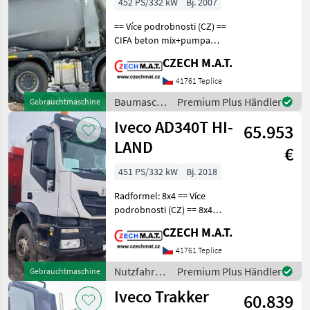
452 PS/332 kW
Bj. 2007
== Více podrobnosti (CZ) ==
CIFA beton mix+pumpa
(pumi) Iveco Trakker 450
CZECH M.A.T.
rok 2007 motor 332 kW /
Eur4 najeto 222 000 km
41761 Teplice
manuální převodovka
Baumaschinen
Premium Plus Händler
Gebrauchtmaschine
pohon 8x4 transport
/ Iveco
Iveco AD340T HI-
65.953
LAND
€
451 PS/332 kW
Bj. 2018
Radformel: 8x4 == Více
podrobnosti (CZ) == 8x4
Iveco HI- LAND AD340T S1
CZECH M.A.T.
jednostranný
sklápěč/dumper vana s
41761 Teplice
plachtou korba Meiller rok
Nutzfahrzeuge
Premium Plus Händler
Gebrauchtmaschine
2018 najeto 287 374 Km
/ Iveco
Iveco Trakker
moto
60.839