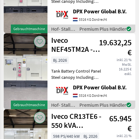
Steel canopy Including:
Coolant heater and Battery
DPX Power Global B.V.
charger Including: sockets
125A - 63A - 32A - 16A Hof-
3316 KG Dordrecht
Stall- und Weidetechnik
Hof- Stall-
Premium Plus Händler
Gebrauchtmaschine
Stromgen
und
Iveco
19.632,25
Weidetechnik
/ Iveco
NEF45TM2A -
€
110 kVA
Bj. 2026
inkl. 21 %
MwSt.
Generator - DPX-
16.225 €
Tank Battery Control Panel
19791
exkl.
Steel canopy Including:
Coolant heater and battery
DPX Power Global B.V.
charger Including: sockets
125A - 63A - 32A - 16A Hof-
3316 KG Dordrecht
Stall- und Weidetechnik
Hof- Stall-
Premium Plus Händler
Gebrauchtmaschine
Stromgen
und
Iveco CR13TE6 -
65.945
Weidetechnik
/ Iveco
550 kVA
€
Generator - DPX-
598 PS/440 kW
Bj. 2026
inkl. 21 %