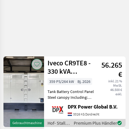
Iveco CR9TE8 -
56.265
330 kVA
€
Generator - DPX-
359 PS/264 kW
Bj. 2026
inkl. 21 %
MwSt.
19795
46.500 €
Tank Battery Control Panel
exkl.
Steel canopy Including:
Coolant heater and battery
DPX Power Global B.V.
charger Hof- Stall- und
Weidetechnik
3316 KG Dordrecht
Stromgeneratoren
Hof- Stall-
Premium Plus Händler
Gebrauchtmaschine
und