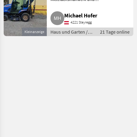
Hochentleerung, LED-
Beleuchtung. Service und
Michael Hofer
Batterie neu. Haus und Garten
4221 Steyregg
Rasentraktor
Haus und Garten /
21 Tage online
Kleinanzeige
Rasentraktor