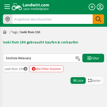
Angebote durchsuchen
/
Tags
/
Iseki Rsm 150
Iseki Rsm 150 gebraucht kaufen & verkaufen
So wird auf Landwirt.com sortiert
Filter
x
x
Iseki Rsm 150
alle Filter löschen
Liste
Raster
Suche