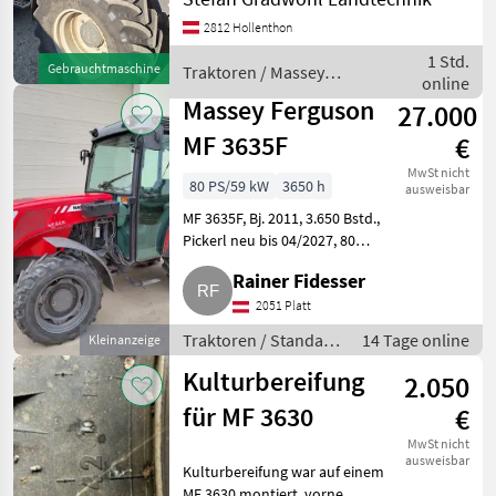
Plattform: Kabine,
2812 Hollenthon
Höchstgeschwindigkeit in
km/h: 40 km/h, Aufladung:
1 Std.
Gebrauchtmaschine
Traktoren / Massey
Turbolader mit
online
Ferguson
Ladeluftkühlung, Bolze
Massey Ferguson
27.000
MF 3635F
€
MwSt nicht
80 PS/59 kW
3650 h
ausweisbar
MF 3635F, Bj. 2011, 3.650 Bstd.,
Pickerl neu bis 04/2027, 80
PS/59 KW, Sisu 3, 3 l m. Turbo,
Rainer Fidesser
Allrad (el. zuschaltbar),
Wendeschaltung, 4 Gänge/3
2051 Platt
Gruppen, 1 LS V+R, ZW
Traktoren / Standard
14 Tage online
Kleinanzeige
Traktoren
Kulturbereifung
2.050
für MF 3630
€
MwSt nicht
ausweisbar
Kulturbereifung war auf einem
MF 3630 montiert, vorne