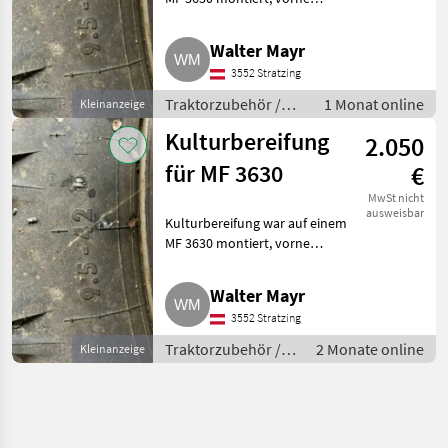
Verstellfelgen, hinten
verschweißt. Traktorzubehör
Walter Mayr
Sonstiges Traktorzubehör
3552 Stratzing
Traktorzubehör /
1 Monat online
Kleinanzeige
Sonstiges
Kulturbereifung
2.050
Traktorzubehör
für MF 3630
€
MwSt nicht
ausweisbar
Kulturbereifung war auf einem
MF 3630 montiert, vorne
Verstellfelgen, hinten
verschweißt. Traktorzubehör
Walter Mayr
Sonstiges Traktorzubehör
3552 Stratzing
Traktorzubehör /
2 Monate online
Kleinanzeige
Sonstiges
Traktorzubehör