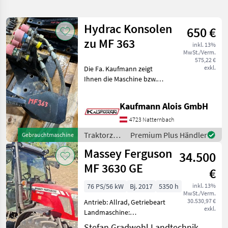
verfeinern
Hydrac Konsolen
650 €
Kategorie
Land
Filter
2
zu MF 363
inkl. 13%
MwSt./Verm.
5
575,22 €
AKTUELLER
exkl.
Die Fa. Kaufmann zeigt
Zurücksetzen
Ergebnisse
PFAD
Ihnen die Maschine bzw.
anzeigen
Hydrac
Gerät gerne am Betrieb und
Konsolen
bittet um eine
Zu Mf 363
Kaufmann Alois GmbH
Terminvereinbarung
telefonisch oder per Mail.
4723 Natternbach
KATEGORIE
Wir sind unter Absprache
WÄHLEN
Traktorzubehör
Premium Plus Händler
Gebrauchtmaschine
auch
/ Hydrac
Massey Ferguson
Landtechnik
5
34.500
MF 3630 GE
€
MARKTPLATZ
76 PS/56 kW
Bj. 2017
5350 h
inkl. 13%
MwSt./Verm.
Marktplatz
Händlerangebote
Kleinanzeigen
30.530,97 €
Antrieb: Allrad, Getriebeart
exkl.
Landmaschine:
Lastschaltgetriebe,
Stefan Gradwohl Landtechnik