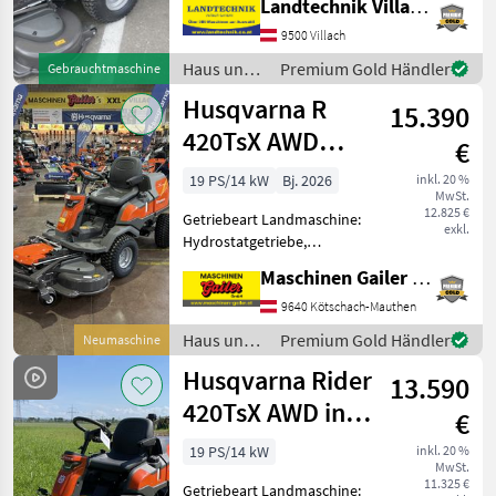
Landtechnik Villach GmbH
Hydrostatgetriebe,
Servolenkung,
9500 Villach
Tiefenführungsrollen,
Haus und
Premium Gold Händler
Gebrauchtmaschine
Wasserschlauchanschluß,
Garten /
Husqvarna R
Hinterachsle
15.390
Husqvarna
420TsX AWD
€
Rider mit 122cm
19 PS/14 kW
Bj. 2026
inkl. 20 %
MwSt.
Mähdeck
12.825 €
Getriebeart Landmaschine:
exkl.
Hydrostatgetriebe,
Beleuchtung: LED, Antrieb:
Maschinen Gailer GmbH
Allrad, Treibstoff: Benzin,
Betriebsstundenzähler,
9640 Kötschach-Mauthen
Becher- / Flaschenhalter,
Haus und
Premium Gold Händler
Neumaschine
Ölkühler, Hydraulische
Garten /
Husqvarna Rider
13.590
Husqvarna
420TsX AWD inkl.
€
Mähdeck NEU
19 PS/14 kW
inkl. 20 %
MwSt.
11.325 €
Getriebeart Landmaschine: