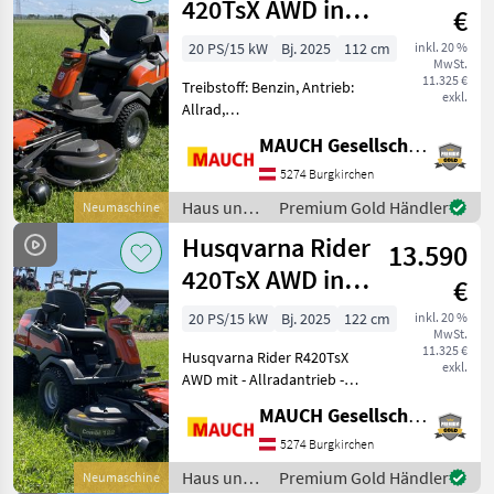
420TsX AWD inkl.
€
Mähdeck
20 PS/15 kW
Bj. 2025
112 cm
inkl. 20 %
MwSt.
LAGERND!! NEU
11.325 €
Treibstoff: Benzin, Antrieb:
exkl.
Allrad,
Tiefenführungsrollen,
MAUCH Gesellschaft m.b.H. & Co.KG
Antrieb: Allrad,
Servolenkung,
5274 Burgkirchen
Beleuchtung, Antrieb:
Haus und
Premium Gold Händler
Neumaschine
Allrad Husqvarna Rider
Garten /
Husqvarna Rider
R420TsX AWD mit -
13.590
Husqvarna
Allradantrieb -
420TsX AWD inkl.
€
Mähdeck NEU
20 PS/15 kW
Bj. 2025
122 cm
inkl. 20 %
MwSt.
11.325 €
Husqvarna Rider R420TsX
exkl.
AWD mit - Allradantrieb -
Servolenkung -
MAUCH Gesellschaft m.b.H. & Co.KG
Zweizylinder Kawasaki
Motor mit 23 PS - neues
5274 Burgkirchen
Display - Husqvarna
Haus und
Premium Gold Händler
Neumaschine
Connect - neues Lenkrad - n