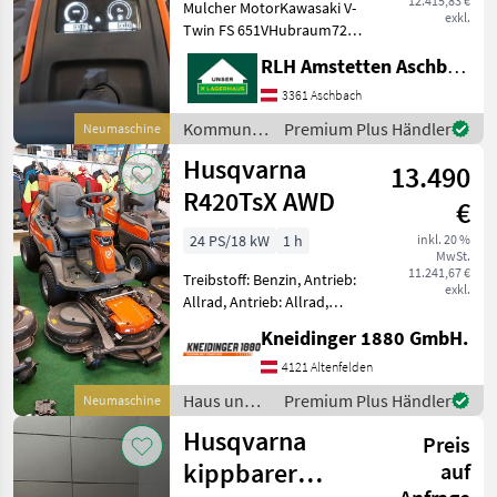
12.415,83 €
Mulcher MotorKawasaki V-
exkl.
Twin FS 651VHubraum726
cm³ Leistung14 kW / 19 PS
RLH Amstetten Aschbach
bei 3000 U/min
Tankinhalt17 Liter
3361 Aschbach
Schnittbreite103 - 122
Kommunalgeräte
Premium Plus Händler
Neumaschine
cmSchnitthöhe25 - 75 mm
/
Husqvarna
AntriebAllr
13.490
Husqvarna
R420TsX AWD
€
24 PS/18 kW
1 h
inkl. 20 %
MwSt.
11.241,67 €
Treibstoff: Benzin, Antrieb:
exkl.
Allrad, Antrieb: Allrad,
Servolenkung,
Kneidinger 1880 GmbH.
Beleuchtung, Antrieb:
Allrad + Mähdeck Combi
4121 Altenfelden
122 inklusive Ein
Haus und
Premium Plus Händler
Neumaschine
kompakter Hochleistungs-
Garten /
Husqvarna
Allradantrie
Preis
Husqvarna
kippbarer
auf