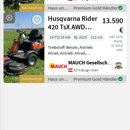
Antrieb: Allrad Husqvarna
Haus und
Premium Gold Händler
Neumaschine
Rider R420TsX AWD mit -
Garten /
Husqvarna Rider
Allradantrieb -
13.590
Husqvarna
420 TsX AWD
€
NEUMASCHINE
19 PS/14 kW
Bj. 2025
112 cm
inkl. 20 %
MwSt.
11.325 €
Treibstoff: Benzin, Antrieb:
exkl.
Allrad, Antrieb: Allrad,
Servolenkung,
MAUCH Gesellschaft m.b.H. & Co.KG
Beleuchtung,
Tiefenführungsrollen,
5274 Burgkirchen
Antrieb: Allrad Husqvarna
Haus und
Premium Gold Händler
Neumaschine
Rider R420TsX AWD mit -
Garten /
Allradantrieb -
Husqvarna