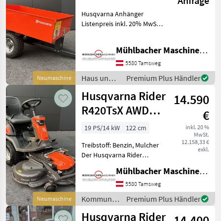
Anfrage
Anhänger, 225kg
Husqvarna Anhänger
Traglast
Listenpreis inkl. 20% MwSt.
€ 899, - kippbarer Anhänger
mit Heckklappe für
Mühlbacher Maschinen GmbH
einfaches Be- und Entladen
- passend zu R418TsX AWD,
5580 Tamsweg
R419TsX AWD,
Haus und
Premium Plus Händler
Neumaschine
Garten /
Husqvarna Rider
14.590
Husqvarna
R420TsX AWD
€
mit 122cm
19 PS/14 kW
122 cm
inkl. 20 %
MwSt.
Mähdeck
12.158,33 €
Treibstoff: Benzin, Mulcher
19,04PS
exkl.
Der Husqvarna Rider
R420TsX AWD mit 122cm
Mühlbacher Maschinen GmbH
Mähdeck - 14kW/19, 04PS
Kawasaki V-Twin FS651V
5580 Tamsweg
Motor - Allradantrieb -
Kommunalgeräte
Premium Plus Händler
Neumaschine
Hydrostat - Zweizyl
/
Husqvarna Rider
14.400
Husqvarna