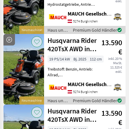
exkl.
Hydrostatgetriebe, Antrieb:
Allrad, Treibstoff: Benzin,
MAUCH Gesellschaft m.b.H. & Co.KG
Tiefenführungsrollen,
Servolenkung Husqvarna
5274 Burgkirchen
Rider R420TsX AWD mit -
Haus und
Premium Gold Händler
Neumaschine
Allradantrieb -
Garten /
Husqvarna Rider
13.590
Husqvarna
420TsX AWD inkl.
€
Mähdeck NEU
19 PS/14 kW
Bj. 2025
112 cm
inkl. 20 %
MwSt.
11.325 €
Treibstoff: Benzin, Antrieb:
exkl.
Allrad,
Tiefenführungsrollen,
MAUCH Gesellschaft m.b.H. & Co.KG
Antrieb: Allrad,
Servolenkung,
5274 Burgkirchen
Beleuchtung, Antrieb:
Haus und
Premium Gold Händler
Neumaschine
Allrad Husqvarna Rider
Garten /
Husqvarna Rider
R420TsX AWD mit -
13.590
Husqvarna
Allradantrieb -
420TsX AWD inkl.
€
Mähdeck NEU