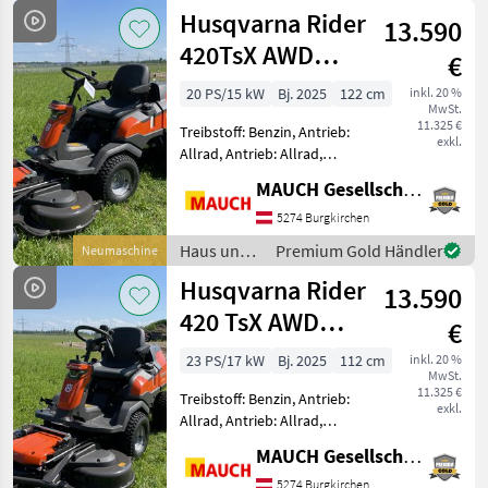
Garten /
Husqvarna Rider
13.590
Husqvarna
420TsX AWD
€
FRÜHBEZUGSAKTION
20 PS/15 kW
Bj. 2025
122 cm
inkl. 20 %
MwSt.
11.325 €
Treibstoff: Benzin, Antrieb:
exkl.
Allrad, Antrieb: Allrad,
Servolenkung,
MAUCH Gesellschaft m.b.H. & Co.KG
Beleuchtung,
Tiefenführungsrollen,
5274 Burgkirchen
Antrieb: Allrad Husqvarna
Haus und
Premium Gold Händler
Neumaschine
Rider R420TsX AWD mit -
Garten /
Husqvarna Rider
Allradantrieb -
13.590
Husqvarna
420 TsX AWD
€
inkl. Mähdeck
23 PS/17 kW
Bj. 2025
112 cm
inkl. 20 %
MwSt.
11.325 €
Treibstoff: Benzin, Antrieb:
exkl.
Allrad, Antrieb: Allrad,
Servolenkung,
MAUCH Gesellschaft m.b.H. & Co.KG
Beleuchtung,
Tiefenführungsrollen,
5274 Burgkirchen