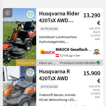
verfeinern
Husqvarna Rider
13.290
Kategorie
Land
Filter
2
420TsX AWD
€
Mähdeck
19
19 PS/14 kW
inkl. 20 %
AKTUELLER
Zurücksetzen
Ergebnisse
MwSt.
112/122cm
PFAD
11.075 €
anzeigen
Getriebeart Landmaschine:
NEUMASCHINE
exkl.
Husqvarna
Hydrostatgetriebe,
R 420 Tsx
Beleuchtung: LED, Antrieb:
Awd
MAUCH Gesellschaft m.b.H. & Co.KG
Allrad, Treibstoff: Benzin,
Betriebsstundenzähler,
5274 Burgkirchen
KATEGORIE
Becher- / Flaschenhalter,
WÄHLEN
Haus und
Premium Gold Händler
Neumaschine
Hydraulische Höhenvers
Garten /
Husqvarna R
Sonstiges
17
15.900
Husqvarna
420TsX AWD
€
Kommunaltechnik
2
19 PS/14 kW
inkl. 20 %
MwSt.
MARKTPLATZ
13.250 €
Treibstoff: Benzin, Antrieb:
exkl.
Allrad, Beleuchtung: LED,
Marktplatz
Händlerangebote
Kleinanzeigen
Getriebeart Landmaschine: