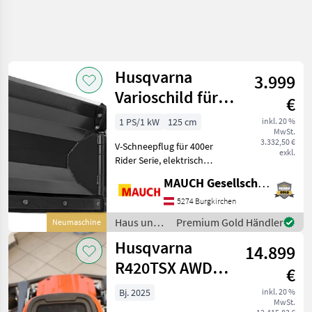
Husqvarna
3.999
Varioschild für
€
418TsX, 419TsX
1 PS/1 kW
125 cm
inkl. 20 %
MwSt.
420TsX AWD
3.332,50 €
V-Schneepflug für 400er
Serie
exkl.
Rider Serie, elektrisch
schwenkbar, Einstellbar
MAUCH Gesellschaft m.b.H. & Co.KG
von 107-125cm, inkl.
Gummileiste ch freue mich
5274 Burgkirchen
Ihnen in Burgkirchen, auf
Haus und
Premium Gold Händler
Neumaschine
dem größten Demog
Garten /
Husqvarna
14.899
Husqvarna
R420TSX AWD
€
RIDER
Bj. 2025
inkl. 20 %
MwSt.