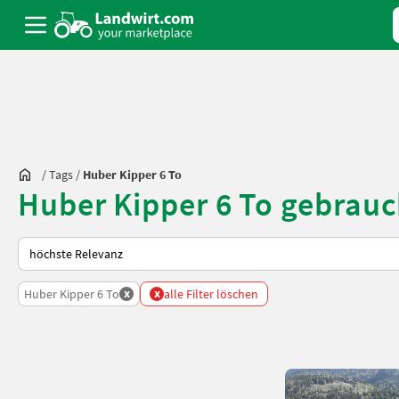
/
Tags
/
Huber Kipper 6 To
Huber Kipper 6 To gebrauc
So wird auf Landwirt.com sortiert
x
x
Huber Kipper 6 To
alle Filter löschen