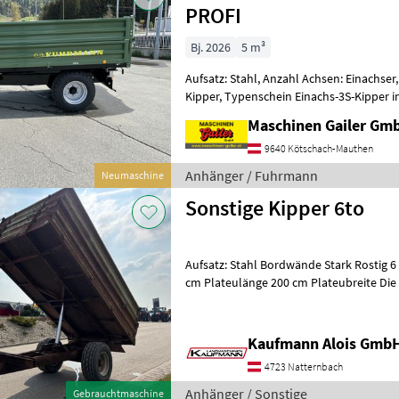
PROFI
Bj. 2026
5 m³
Aufsatz: Stahl, Anzahl Achsen: Einachser,
Kipper, Typenschein Einachs-3S-Kipper i
höchstzulässiges Gesamtgewicht:
Maschinen Gailer Gm
9640 Kötschach-Mauthen
Anhänger / Fuhrmann
Neumaschine
Sonstige Kipper 6to
Aufsatz: Stahl Bordwände Stark Rostig 6 t Kipper Dreiseit
cm Plateulänge 200 cm Plateubreite Die Fa. Kaufmann zeigt Ihnen die
Maschine bzw. Gerä
Kaufmann Alois Gmb
4723 Natternbach
Anhänger / Sonstige
Gebrauchtmaschine