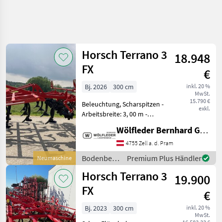
Horsch Terrano 3
18.948
FX
€
Bj. 2026
300 cm
inkl. 20 %
MwSt.
15.790 €
Beleuchtung, Scharspitzen -
exkl.
Arbeitsbreite: 3, 00 m -
Transportbreite: 3, 00 m -
Wölfleder Bernhard GmbH
Transporthöhe: 2, 05 m -
Länge: 3, 80 m - Gewicht
4755 Zell a. d. Pram
Abschersicherung: 1390 kg -
Bodenbearbeitung
Premium Plus Händler
Neumaschine
Anzahl der Z
/ Horsch
Horsch Terrano 3
19.900
FX
€
Bj. 2023
300 cm
inkl. 20 %
MwSt.