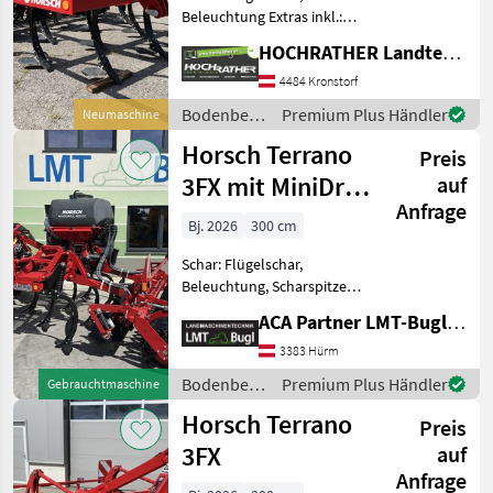
Beleuchtung Extras inkl.:
gefederte
HOCHRATHER Landtechnik GmbH
Einebnungsscheiben,
hydraulische
4484 Kronstorf
Tieferverstellung
Bodenbearbeitung
Premium Plus Händler
Neumaschine
Scharspitzen, RollFlex,
/ Horsch
Horsch Terrano
Hydr. Randscheibe,
Preis
MulchMix HM Plus
3FX mit MiniDrill
auf
Anfrage
400 CC
Bj. 2026
300 cm
Schar: Flügelschar,
Beleuchtung, Scharspitzen,
Steinsicherung Horsch
ACA Partner LMT-Bugl GmbH
Terrano 3FX *
Dreipunktanhängung Kat
3383 Hürm
II/III * 10Stk. TerraGrip
Bodenbearbeitung
Premium Plus Händler
Gebrauchtmaschine
Zinken (Überlastgesichert) *
/ Horsch
Horsch Terrano
Rahm
Preis
3FX
auf
Anfrage