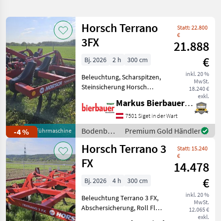
verfeinern
Horsch Terrano
Statt: 22.800
Kategorie
Land
Filter
2
€
3FX
21.888
23
€
Bj. 2026
2 h
300 cm
AKTUELLER
Zurücksetzen
Ergebnisse
PFAD
inkl. 20 %
anzeigen
Beleuchtung, Scharspitzen,
MwSt.
Horsch
Steinsicherung Horsch
18.240 €
Terrano
Terrano 3 FX, Terra Grip
exkl.
3 Fx
Markus Bierbauer GmbH
Zinken, Hydr.
Tiefenverstellung, Hydr.
7501 Siget in der Wart
KATEGORIE
Randscheibe, Roll Cut
WÄHLEN
Bodenbearbeitung
Premium Gold Händler
-4 %
Vorführmaschine
Packer,
/ Horsch
Horsch Terrano 3
Einebnungsscheiben
Landtechnik
23
Statt: 15.240
€
FX
14.478
MARKTPLATZ
€
Bj. 2026
4 h
300 cm
Marktplatz
Händlerangebote
Kleinanzeigen
inkl. 20 %
Beleuchtung Terrano 3 FX,
MwSt.
Abschersicherung, Roll Flex
12.065 €
Paker, Einebnungsscheiben,
exkl.