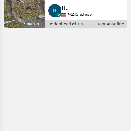
mit Federsteinsicherung, 500 kg
H .
Auslösekraft, sehr ähnlich dem
Horsch Terrano 3FX, Zinken mit
7022 Schattendorf
Flügelschare
Bodenbearbeitung /
1 Monat online
Kleinanzeige
Grubber