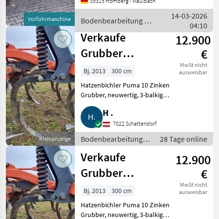
35315 Homberg - Maulbach
HORSCH Dreipunktgrubber
TERRANO 3 FX Baujahr:
14-03-2026
Vorführmaschine
Bodenbearbeitung /
2020 - Arbeitsbreite: 3m - 10
04:10
Horsch
Zinken -
Verkaufe
12.900
Grubber
€
Hatzenbichler,
MwSt nicht
Bj. 2013
300 cm
ausweisbar
fast identisch
Hatzenbichler Puma 10 Zinken
Grubber, neuwertig, 3-balkig
mit Horsch 3FX,
mit Federsteinsicherung, 500 kg
H .
Puma
Auslösekraft, sehr ähnlich dem
Horsch Terrano 3FX, Zinken mit
7022 Schattendorf
Flügelscharen
Bodenbearbeitung /
28 Tage online
Kleinanzeige
Grubber
Verkaufe
12.900
Grubber
€
Hatzenbichler
MwSt nicht
Bj. 2013
300 cm
ausweisbar
Puma
Hatzenbichler Puma 10 Zinken
Grubber, neuwertig, 3-balkig