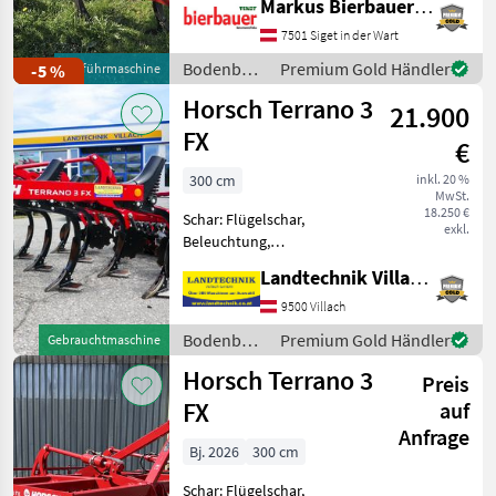
Markus Bierbauer GmbH
Hydr. Randscheiben, Mech.
Tiefenvüverstellung,
7501 Siget in der Wart
Scharflügel,
Bodenbearbeitung
Premium Gold Händler
-5 %
Vorführmaschine
Bodenbearbeitung G
/ Horsch
Horsch Terrano 3
21.900
FX
€
300 cm
inkl. 20 %
MwSt.
18.250 €
Schar: Flügelschar,
exkl.
Beleuchtung,
Steinsicherung Horsch
Landtechnik Villach GmbH
Grubber Terrano 3 FX, mit
Terragrip Zinken,
9500 Villach
Mulchmixscharspitze und
Bodenbearbeitung
Premium Gold Händler
Gebrauchtmaschine
Mulchmixscharflügel,
/ Horsch
Horsch Terrano 3
Einebnungsscheiben gefe
Preis
FX
auf
Anfrage
Bj. 2026
300 cm
Schar: Flügelschar,