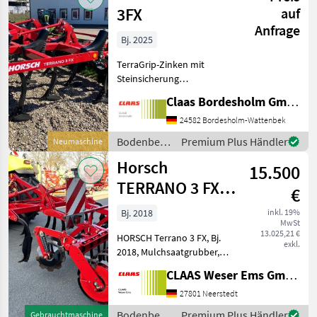
3FX
auf
Anfrage
Bj. 2025
TerraGrip-Zinken mit
Steinsicherung
Einebungsscheiben
Claas Bordesholm GmbH
gefedert Mulchmix-Schare
Hartmetall Scharflügel
24582 Bordesholm-Wattenbek
abnehmbar RollPack-Walze
Bodenbearbeitung
Premium Plus Händler
Neumaschine
mech. Tiefenverstellung
/ Horsch
Horsch
Beleuchtung un
15.500
TERRANO 3 FX,
€
Mulchsaatgrubber
Bj. 2018
inkl. 19%
MwSt
13.025,21 €
HORSCH Terrano 3 FX, Bj.
exkl.
2018, Mulchsaatgrubber,
Arbeitsbreite: 3, 00 m, 10
CLAAS Weser Ems GmbH
Zinken, Arbeitstiefe: 5-30
cm, Mulch-Mix Scharspitzen,
27801 Neerstedt
Roll-Flex Packer mit
Bodenbearbeitung
Premium Plus Händler
Gebrauchtmaschine