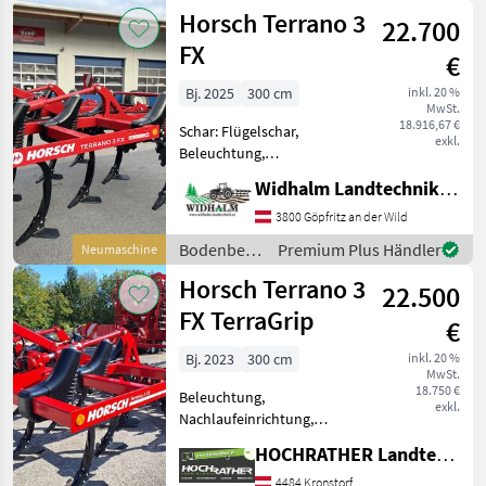
/ Horsch
Horsch Terrano 3
Flex Packerwalze D=5
22.700
FX
€
Bj. 2025
300 cm
inkl. 20 %
MwSt.
18.916,67 €
Schar: Flügelschar,
exkl.
Beleuchtung,
Nachlaufeinrichtung,
Widhalm Landtechnik GmbH
Scharspitzen,
Steinsicherung Horsch
3800 Göpfritz an der Wild
Terrano 3 FX -
Bodenbearbeitung
Premium Plus Händler
Neumaschine
Lagermaschine - 3 Punk-
/ Horsch
Horsch Terrano 3
Anhängung - TerraGrip
22.500
Zinken - RollF
FX TerraGrip
€
Bj. 2023
300 cm
inkl. 20 %
MwSt.
18.750 €
Beleuchtung,
exkl.
Nachlaufeinrichtung,
Scharspitzen,
HOCHRATHER Landtechnik GmbH
Steinsicherung Extras inkl.:
gefederte
4484 Kronstorf