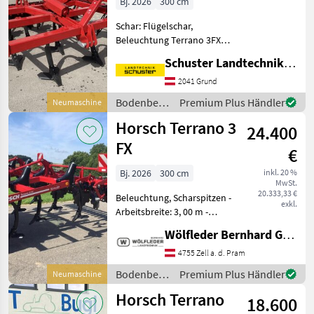
Bj. 2026
300 cm
Schar: Flügelschar,
Beleuchtung Terrano 3FX
Grubber mit Beleuchtung
Schuster Landtechnik Grund
sofort verfügbar:
Arbeitsbreite 300cm,
2041 Grund
Rahmenhöhe 85cm, 10
Bodenbearbeitung
Premium Plus Händler
Neumaschine
Zinken, Mulch-Mix
/ Horsch
Horsch Terrano 3
Scharspitze, optiona
24.400
FX
€
Bj. 2026
300 cm
inkl. 20 %
MwSt.
20.333,33 €
Beleuchtung, Scharspitzen -
exkl.
Arbeitsbreite: 3, 00 m -
Transportbreite: 3, 00 m -
Wölfleder Bernhard GmbH
Transporthöhe: 2, 05 m -
Länge: 3, 80 m - Gewicht
4755 Zell a. d. Pram
TerraGrip: 1860 kg - Anzahl
Bodenbearbeitung
Premium Plus Händler
Neumaschine
der Zinken:
/ Horsch
Horsch Terrano
18.600