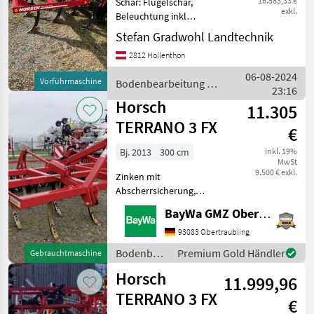
16.583,33 €
Schar: Flügelschar,
exkl.
Beleuchtung inkl
Anhängung Kat II u III,
Stefan Gradwohl Landtechnik
Beleuchtung
2812 Hollenthon
Einebnungsscheiben starr, 8
Scheiben (inkl. 2 gef.
06-08-2024
Vorführmaschine
Bodenbearbeitung /
Randscheiben) Striegel
23:16
Horsch
hinten 1-reih
Horsch
11.305
TERRANO 3 FX
€
Bj. 2013
300 cm
inkl. 19%
MwSt
9.500 € exkl.
Zinken mit
Abscherrsicherung,
Rollflexpacker, HM
BayWa GMZ Obertraubling
Scharrspitzen, mechanische
Tiefenverstellung mit
93083 Obertraubling
Einhängeclips,
Bodenbearbeitung
Premium Gold Händler
Gebrauchtmaschine
Einebnungsscheiben
/ Horsch
Horsch
starrAnfragen an Hr.
11.999,96
Zitzmann Tel
TERRANO 3 FX
€