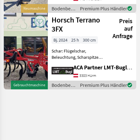
Einebnungsscheiben,
Bodenbearbeitung
Premium Plus Händler
Neumaschine
hydraulische
/ Horsch
Horsch Terrano
Tieferverstellung
Preis
Scharspitzen, Striegel
3FX
auf
hinten,
Anfrage
Bj. 2024
25 h
300 cm
Schar: Flügelschar,
Beleuchtung, Scharspitzen,
Steinsicherung Horsch
ACA Partner LMT-Bugl GmbH
Terrano 3FX * 10Stk.
TerraGrip Zinken
3383 Hürm
(Überlastgesichert) * Roll-
Bodenbearbeitung
Premium Plus Händler
Gebrauchtmaschine
Cut Packerwalze D=600mm
/ Horsch
* hydra