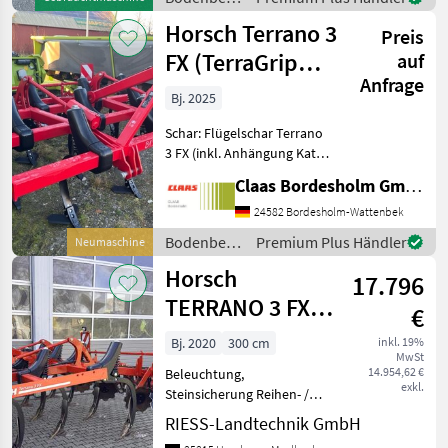
Abstreifern, h
/ Horsch
Horsch Terrano 3
Preis
FX (TerraGrip
auf
Anfrage
Zinken)
Bj. 2025
Schar: Flügelschar Terrano
3 FX (inkl. Anhängung Kat.
II/III, Beleuchtung) +
Claas Bordesholm GmbH
P340093001 TerraGrip
Zinken + 34280400 x
24582 Bordesholm-Wattenbek
Einebnungsscheiben
Bodenbearbeitung
Premium Plus Händler
Neumaschine
gefedert, 8 Scheiben +
/ Horsch
Horsch
34932
17.796
TERRANO 3 FX
€
RollFlex
Bj. 2020
300 cm
inkl. 19%
MwSt
14.954,62 €
Beleuchtung,
exkl.
Steinsicherung Reihen- /
Körperabstand: 30 cm,
RIESS-Landtechnik GmbH
Heckanbau ________