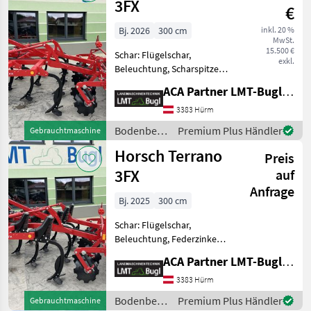
3FX
€
Bj. 2026
300 cm
inkl. 20 %
MwSt.
15.500 €
Schar: Flügelschar,
exkl.
Beleuchtung, Scharspitzen,
Steinsicherung Horsch
ACA Partner LMT-Bugl GmbH
Terrano 3FX * 10Stk. Zinken
mit Abschersicherung *
3383 Hürm
Roll-Flex Packerwalze
Bodenbearbeitung
Premium Plus Händler
Gebrauchtmaschine
D=540mm * Hydraulische
/ Horsch
Horsch Terrano
Preis
3FX
auf
Anfrage
Bj. 2025
300 cm
Schar: Flügelschar,
Beleuchtung, Federzinken,
Scharspitzen,
ACA Partner LMT-Bugl GmbH
Steinsicherung Horsch
Terrano 3FX * 10Stk.
3383 Hürm
TerraGrip Zinken
Bodenbearbeitung
Premium Plus Händler
Gebrauchtmaschine
(Überlastgesichert) * Roll-