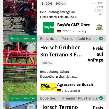
Bj. 2008
300 cm
inkl. 19%
MwSt
10.084 €
Beleuchtung Anfrage an
exkl.
Herr Fritsch Tel: 004 1511
610 3768
BayWa GMZ Obertraubling
Bodenbearbeitung Grubber
93083 Obertraubling
Bodenbearbeitung
Premium Gold Händler
Gebrauchtmaschine
/ Horsch
Horsch Grubber
Preis
3m Terrano 3 FX
auf
Anfrage
mit Pakerwalze
300 cm
R
Beleuchtung, Schar:
Doppelherzschar, Schar:
Flügelschar, Steinsicherung
Agrarservice Busch
Horsch Terrano 3FX Bauart
3-balkig Arbeitsbreite 3m
27612 Loxstedt
!!!!!!!!!!!!!!!!!!!!!!!!!!!!!!!!!!!!!!Bit
Bodenbearbeitung
Premium Plus Händler
Gebrauchtmaschine
/ Horsch
Horsch Terrano
Preis