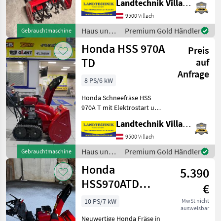
Landtechnik Villach GmbH
71 cm Räumbreite,
Raupenlaufwerk,
9500 Villach
stufenloser
Haus und
Premium Gold Händler
Gebrauchtmaschine
Hydrostatantrieb, 52 t/h
Garten /
Honda HSS 970A
Räumleistung, 16 m
Preis
Honda
Auswurfweite, 2, 2
TD
auf
Anfrage
8 PS/6 kW
Honda Schneefräse HSS
970A T mit Elektrostart und
Leichtstartseilzug, 71 cm
Landtechnik Villach GmbH
Räumbreite,
Raupenlaufwerk,
9500 Villach
stufenloser Hydrostatischer
Haus und
Premium Gold Händler
Gebrauchtmaschine
Antrieb, 52 t/h
Garten /
Honda
Räumleistung, 16
5.390
Honda
HSS970ATD
€
Neuwertig
10 PS/7 kW
MwSt nicht
ausweisbar
Neuwertige Honda Fräse in