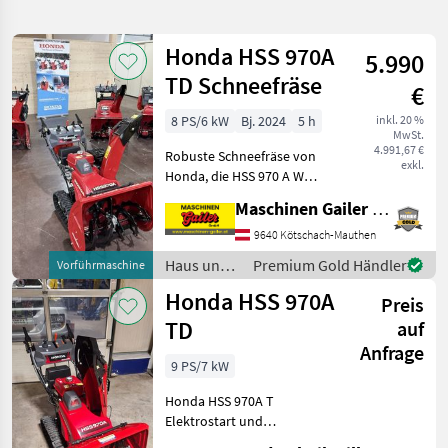
verfeinern
Honda HSS 970A
5.990
Kategorie
Land
Filter
2
TD Schneefräse
€
11
8 PS/6 kW
Bj. 2024
5 h
inkl. 20 %
AKTUELLER
Zurücksetzen
Ergebnisse
MwSt.
PFAD
4.991,67 €
anzeigen
Robuste Schneefräse von
exkl.
Honda
Honda, die HSS 970 A W
Hss970a
überzeugt mit starker 52t
Td
Maschinen Gailer GmbH
Räumleistung bei 71cm
Arbeitsbreite und 16m
9640 Kötschach-Mauthen
KATEGORIE
Auswurfweite Hierbei
WÄHLEN
Haus und
Premium Gold Händler
Vorführmaschine
handelt es sich um ein V
Garten /
Honda HSS 970A
Sonstiges
9
Preis
Honda
TD
auf
Kommunaltechnik
2
Anfrage
9 PS/7 kW
MARKTPLATZ
Honda HSS 970A T
Elektrostart und
Marktplatz
Händlerangebote
Kleinanzeigen
Leichtstartseilzug, mit