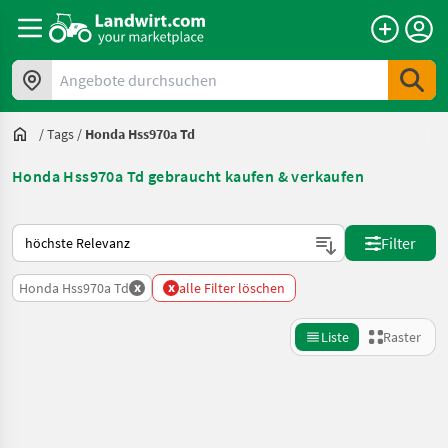
Angebote durchsuchen
/
Tags
/
Honda Hss970a Td
Honda Hss970a Td gebraucht kaufen & verkaufen
So wird auf Landwirt.com sortiert
Filter
x
x
Honda Hss970a Td
alle Filter löschen
Liste
Raster
Suche