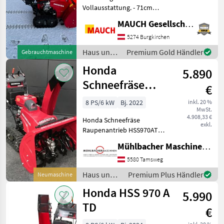
Vollausstattung. - 71cm
Räumbreite -
MAUCH Gesellschaft m.b.H. & Co.KG
Raupenfahrwerk -
Hydrostat - Scheinwerfer -
5274 Burgkirchen
Elektrostart Privatverkauf.
Haus und
Premium Gold Händler
Gebrauchtmaschine
Haus und Garten Schnee
Garten /
Honda
5.890
Honda
Schneefräse
€
HSS970ATD
8 PS/6 kW
Bj. 2022
inkl. 20 %
MwSt.
Raupenantrieb
4.908,33 €
Honda Schneefräse
71cm, 8,5PS
exkl.
Raupenantrieb HSS970ATD
- Überlastschutzkupplung -
Mühlbacher Maschinen GmbH
Raupenlaufwerk -
Betriebsstundenzähler -
5580 Tamsweg
Fräshöheneinstellung -
Haus und
Premium Plus Händler
Neumaschine
Scheinwerfer - Elektrost
Garten /
Honda HSS 970 A
5.990
Honda
TD
€