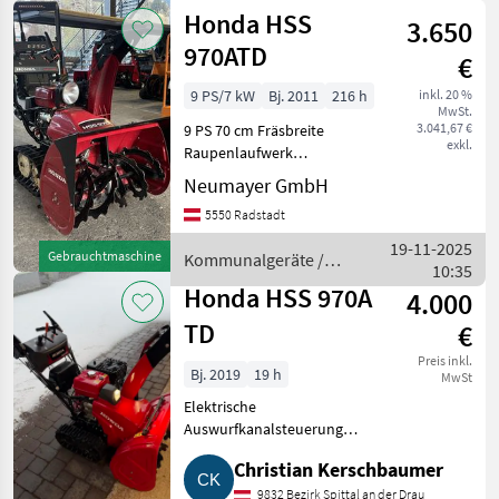
Garten /
Honda HSS
Lenkkup
3.650
Honda
970ATD
€
9 PS/7 kW
Bj. 2011
216 h
inkl. 20 %
MwSt.
3.041,67 €
9 PS 70 cm Fräsbreite
exkl.
Raupenlaufwerk
Hydrostatischer
Neumayer GmbH
Fahrantrieb Elektrostart
5550 Radstadt
Elektrische
Kaminverstellung 216
19-11-2025
Gebrauchtmaschine
Kommunalgeräte /
Betriebsstunden Bj.2011
10:35
Honda
Kommunalgeräte Schneefr
Honda HSS 970A
4.000
TD
€
Preis inkl.
Bj. 2019
19 h
MwSt
Elektrische
Auswurfkanalsteuerung
Verkaufe Honda HSS 970A
Christian Kerschbaumer
Schneefräse. Neuwertiger
Zustand. Neupreis: € 6.200, -. Bj.:
9832 Bezirk Spittal an der Drau