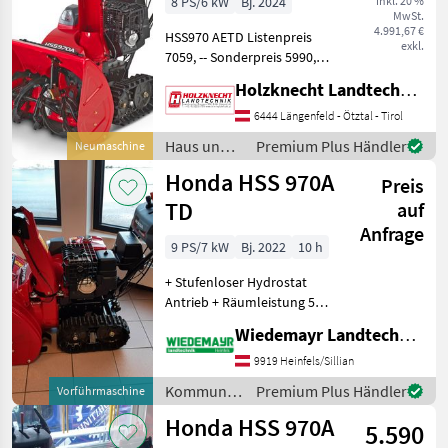
8 PS/6 kW
Bj. 2024
inkl. 20 %
MwSt.
4.991,67 €
HSS970 AETD Listenpreis
exkl.
7059, -- Sonderpreis 5990, --
70cm Räumbreite, 8PS,
Holzknecht Landtechnik GmbH.
Raupenantrieb, Elektrostart
HSS1380 AETD Listenpreis
6444 Längenfeld - Ötztal - Tirol
8499, -- Sonderpreis 7220, --
Haus und
Premium Plus Händler
Neumaschine
Garten /
Honda HSS 970A
Preis
Honda
TD
auf
Anfrage
9 PS/7 kW
Bj. 2022
10 h
+ Stufenloser Hydrostat
Antrieb + Räumleistung 52
t/Std + 71 cm Arbeitsbreite
Wiedemayr Landtechnik GmbH
+ Arbeitshöhe 55 cm +
Auswurfweite: 16 m +
9919 Heinfels/Sillian
Kamin vom Holm aus
Kommunalgeräte
Premium Plus Händler
Vorführmaschine
elektrisch verstell
/ Honda
Honda HSS 970A
5.590