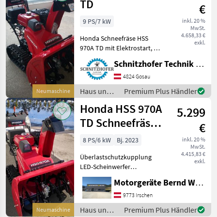
TD
€
9 PS/7 kW
inkl. 20 %
MwSt.
4.658,33 €
Honda Schneefräse HSS
exkl.
970A TD mit Elektrostart, 71
cm Räumbreite,
Schnitzhofer Technik GmbH
Raupenfahrwerk,
doppelseitig nutzbare
4824 Gosau
Gleitkufen,
Haus und
Premium Plus Händler
Neumaschine
Überlastschutzkupplung,
Garten /
Honda HSS 970A
Scheinwerfer,
5.299
Honda
TD Schneefräse !
€
LIEFERBAR !
8 PS/6 kW
Bj. 2023
inkl. 20 %
MwSt.
HSS970ATD
4.415,83 €
Überlastschutzkupplung
exkl.
LED-Scheinwerfer
Raupenmodell, Elektrostart
Motorgeräte Bernd Wistuba
Betriebsstundenzähler
Elektrische
9773 Irschen
Auswurfkamineinstellung
Haus und
Premium Plus Händler
Neumaschine
Fräshöheneinstellung