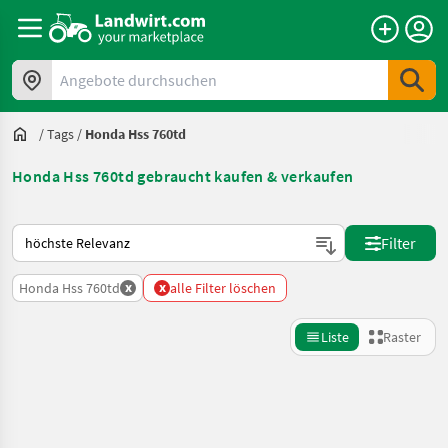
Angebote durchsuchen
/
Tags
/
Honda Hss 760td
Honda Hss 760td gebraucht kaufen & verkaufen
So wird auf Landwirt.com sortiert
Filter
x
x
Honda Hss 760td
alle Filter löschen
Liste
Raster
Suche