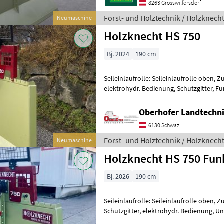
8263 Grosswilfersdorf
Forst- und Holztechnik / Holzknech
Neumaschine
Holzknecht HS 750
Bj. 2024
190 cm
Seileinlaufrolle: Seileinlaufrolle oben, Z
elektrohydr. Bedienung, Schutzgitter, F
Seilwinde HS 750 Funkanlage Autec
Oberhofer Landtech
6130 Schwaz
Forst- und Holztechnik / Holzknech
Neumaschine
Holzknecht HS 750 Fun
Bj. 2026
190 cm
Seileinlaufrolle: Seileinlaufrolle oben, Z
Schutzgitter, elektrohydr. Bedienung, U
HOLZKNECHT HS 750 + 7, 5 Tonnen Zugkr