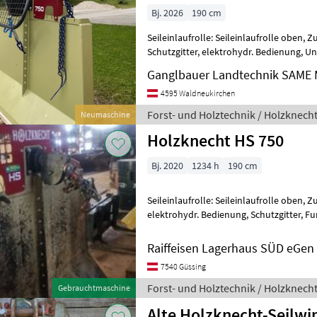
Bj. 2026
190 cm
Seileinlaufrolle: Seileinlaufrolle oben, 
Schutzgitter, elektrohydr. Bedienung, U
HS 750 BJ 2026 Komplett Neu mit Vol
Ganglbauer Landtechnik SAME M
4595 Waldneukirchen
Forst- und Holztechnik / Holzknech
Neumaschine
Holzknecht HS 750
Bj. 2020
1234 h
190 cm
Seileinlaufrolle: Seileinlaufrolle oben, Z
elektrohydr. Bedienung, Schutzgitter, F
Holztechnik Seilwinden
Raiffeisen Lagerhaus SÜD eGen
7540 Güssing
Forst- und Holztechnik / Holzknech
Gebrauchtmaschine
Alte Holzknecht-Seilwi