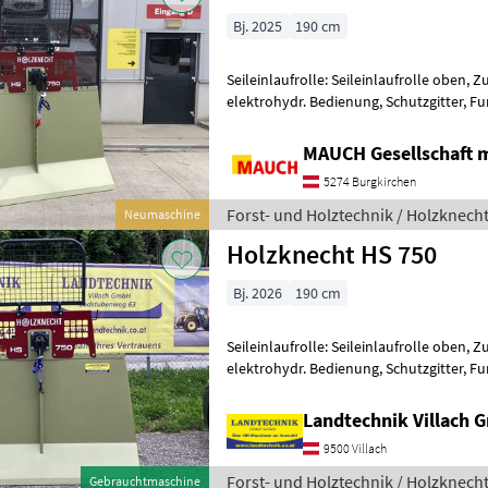
Bj. 2025
190 cm
Seileinlaufrolle: Seileinlaufrolle oben, Z
elektrohydr. Bedienung, Schutzgitter, Fu
Eigengewicht: 490 kg - Autec - Funk - hy
MAUCH Gesellschaft m
5274 Burgkirchen
Forst- und Holztechnik / Holzknech
Neumaschine
Holzknecht HS 750
Bj. 2026
190 cm
Seileinlaufrolle: Seileinlaufrolle oben, Z
elektrohydr. Bedienung, Schutzgitter, F
750 mit hydraulischem Seilausstoß un
Landtechnik Villach
9500 Villach
Forst- und Holztechnik / Holzknech
Gebrauchtmaschine