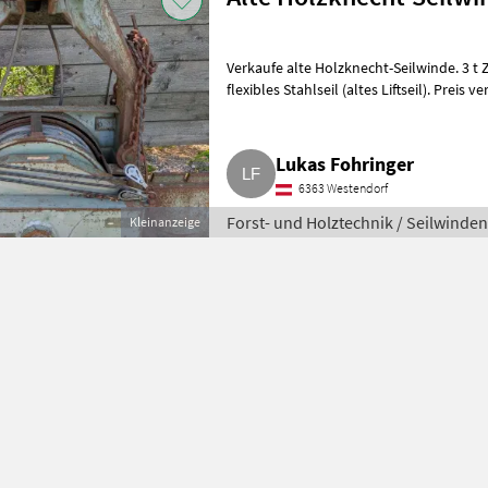
Verkaufe alte Holzknecht-Seilwinde. 3 t Zugkraft, 2 Übersetzunge
flexibles Stahlseil (altes Liftseil). Preis
Seilw
Lukas Fohringer
6363 Westendorf
Forst- und Holztechnik / Seilwinden
Kleinanzeige