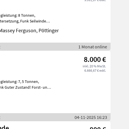
Zugleistung: 8 Tonnen,
ntersetzung, Funk Seilwinde
assey Ferguson, Pöttinger
t
1 Monat online
8.000 €
inkl. 20 % MwSt.
6.666,67 € exkl.
ugleistung: 7, 5 Tonnen,
unk Guter Zustand! Forst- und
t
04-11-2025 16:23
nde