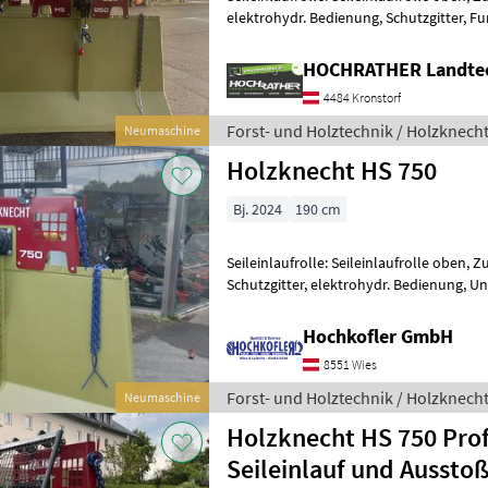
elektrohydr. Bedienung, Schutzgitter, 
Seilwinde HS 750 (Standort Aschbach
HOCHRATHER Landte
4484 Kronstorf
Forst- und Holztechnik / Holzknech
Neumaschine
Holzknecht HS 750
Bj. 2024
190 cm
Seileinlaufrolle: Seileinlaufrolle oben, Z
Schutzgitter, elektrohydr. Bedienung, U
HS 750-mit Gelenkswelle, Ketten und F
Hochkofler GmbH
8551 Wies
Forst- und Holztechnik / Holzknech
Neumaschine
Holzknecht HS 750 Prof
Seileinlauf und Aussto