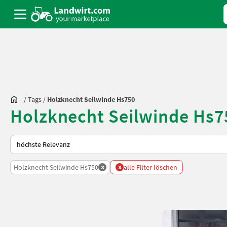
/
Tags
/
Holzknecht Seilwinde Hs750
Holzknecht Seilwinde Hs7
So wird auf Landwirt.com sortiert
x
x
Holzknecht Seilwinde Hs750
alle Filter löschen