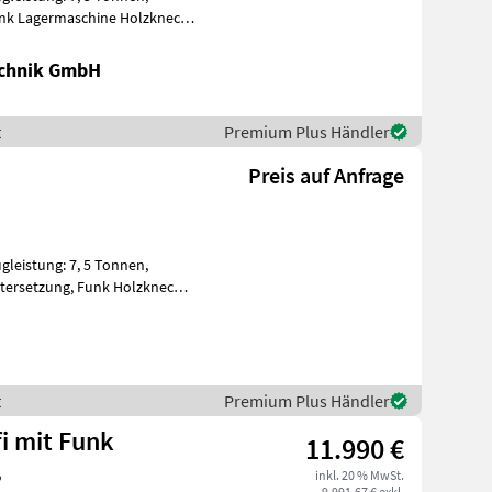
Funk Lagermaschine Holzknecht
chnik GmbH
t
Premium Plus Händler
Preis auf Anfrage
ugleistung: 7, 5 Tonnen,
ntersetzung, Funk Holzknecht
t
Premium Plus Händler
i mit Funk
11.990 €
ß
inkl. 20 % MwSt.
9.991,67 € exkl.