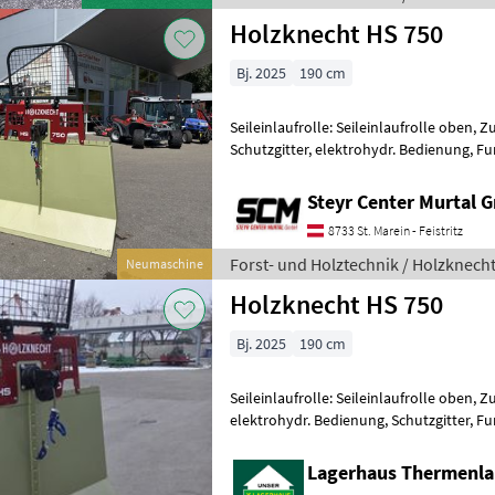
Holzknecht HS 750
Bj. 2025
190 cm
Seileinlaufrolle: Seileinlaufrolle oben, Z
Schutzgitter, elektrohydr. Bedienung, Fu
"Profi" G2 - Spezial Drahtseil
Steyr Center Murtal
8733 St. Marein - Feistritz
Forst- und Holztechnik / Holzknech
Neumaschine
Holzknecht HS 750
Bj. 2025
190 cm
Seileinlaufrolle: Seileinlaufrolle oben, Z
elektrohydr. Bedienung, Schutzgitter, 
Tonnen Zugkraft + Schildbreite 190
Lagerhaus Thermenl