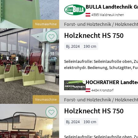
BULLA Landtechnik 
4595 Waldneukirchen
Forst- und Holztechnik / Holzknech
Neumaschine
Holzknecht HS 750
Bj. 2024
190 cm
Seileinlaufrolle: Seileinlaufrolle oben, Z
elektrohydr. Bedienung, Schutzgitter, 
HS 750 - prompt Verfügbar! Ausst
HOCHRATHER Landte
4484 Kronstorf
Forst- und Holztechnik / Holzknech
Neumaschine
Holzknecht HS 750
Bj. 2024
190 cm
Seileinlaufrolle: Seileinlaufrolle oben, Z