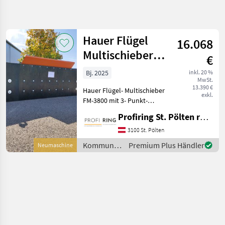
Suche
verfeinern
Hauer Flügel
16.068
Kategorie
Land
Filter
2
Multischieber
€
FM-3800
1
Bj. 2025
inkl. 20 %
AKTUELLER
Zurücksetzen
Ergebnisse
MwSt.
PFAD
13.390 €
anzeigen
Hauer Flügel- Multischieber
exkl.
Hauer Fluegel
FM-3800 mit 3- Punkt-
Multischieber
Aufnahme Kat.2, einteiliges
Fm 3800
Profiring St. Pölten reg. Gen. m. b. H
Gummischild mit
Gewebeeinlage
3100 St. Pölten
KATEGORIE
(3800/900/40mm),
WÄHLEN
Kommunalgeräte
Premium Plus Händler
Neumaschine
Schürfverstärkung mit
/ Hauer
Gewebeeinlage link
Kommunaltechnik
1
MARKTPLATZ
Marktplatz
Händlerangebote
Kleinanzeigen