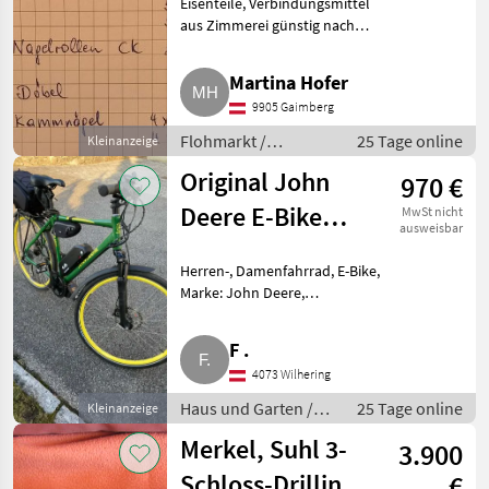
Eisenteile, Verbindungsmittel
Häuslbauer
aus Zimmerei günstig nach
günstig
Besichtigung abzugeben, Preis
nach Vereinbarung. Flohmarkt
Martina Hofer
Sonstiges Flohmarkt
9905 Gaimberg
Flohmarkt /
25 Tage online
Kleinanzeige
Sonstiges Flohmarkt
Original John
970 €
Deere E-Bike
MwSt nicht
ausweisbar
Shimano
Herren-, Damenfahrrad, E-Bike,
Handgas 50
Marke: John Deere,
Rahmengröße: 50 cm, Farbe:
grün, gelb, schwarz,
F .
Fahrradschaltung:
4073 Wilhering
Kettenschaltung, Bremsen:
Scheibenbremse vorne un
Haus und Garten /
25 Tage online
Kleinanzeige
Sportgeräte
Merkel, Suhl 3-
3.900
Schloss-Drilling
€