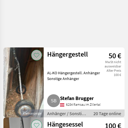
Hängergestell
50 €
MwSt nicht
ausweisbar
Alter Preis
AL-KO Hängergestell. Anhänger
100 €
Sonstige Anhänger
Stefan Brugger
6284 Ramsau im Zillertal
Anhänger / Sonstige
20 Tage online
Kleinanzeige
Anhänger
Hängesessel
100 €