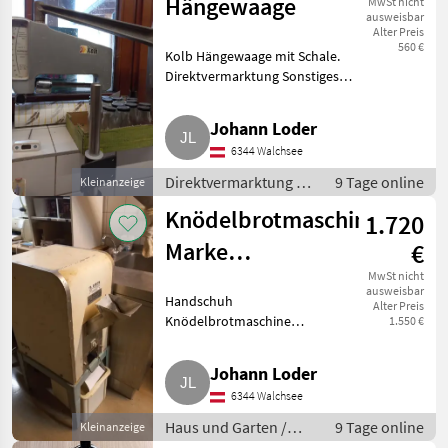
Hängewaage
MwSt nicht
ausweisbar
Alter Preis
560 €
Kolb Hängewaage mit Schale.
Direktvermarktung Sonstiges
Direktvermarktung
Johann Loder
6344 Walchsee
Direktvermarktung /
9 Tage online
Kleinanzeige
Sonstiges
Knödelbrotmaschine
1.720
Direktvermarktung
Marke
€
Handschuh
MwSt nicht
ausweisbar
Handschuh
Alter Preis
Backtechnik
Knödelbrotmaschine
1.550 €
gebraucht. Haus und Garten
Gartenpflege
Johann Loder
6344 Walchsee
Haus und Garten /
9 Tage online
Kleinanzeige
Gartenpflege