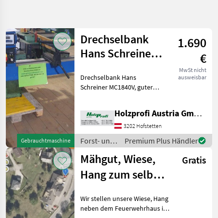
Suche
verfeinern
Drechselbank
1.690
Kategorie
Land
Filter
2
Hans Schreiner
€
MC1840V
295
MwSt nicht
AKTUELLER
Drechselbank Hans
Zurücksetzen
Ergebnisse
ausweisbar
gebraucht
PFAD
Schreiner MC1840V, guter
anzeigen
Hans Schreiner
Zustand, ca. 180
Drehbank Hans
kgPreisänderungen
Schreiner S1100
Holzprofi Austria GmbH, Zweigstelle NÖ
vorbehalten, Irrtümer,
Vollausst.digital
Druck- und Satzfehler
3202 Hofstetten
vorbehalten Forst- und
KATEGORIE
Forst- und
Premium Plus Händler
Gebrauchtmaschine
WÄHLEN
Holztechnik Drechse
Holztechnik
Mähgut, Wiese,
Gratis
/ Hans
Landtechnik
139
Schreiner
Hang zum selber
Sonstiges
57
mähen, Ebene
Wir stellen unsere Wiese, Hang
Reichenau
Forsttechnik
22
neben dem Feuerwehrhaus in