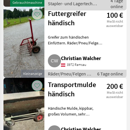
4 Tage
Gebrauchtmaschine
Stapler- und Lagertechnik
Bereifung vorne:
online
/ Sonstige
Polyurethan Ei
Futtergreifer
100 €
händisch
MwSt nicht
ausweisbar
Greifer zum händischen
Einfüttern. Räder/Pneu/Felgen
Sonstige Räder/Pneu/Felgen
Christian Walcher
8972 Ramsau
Räder/Pneu/Felgen /
6 Tage online
Kleinanzeige
Sonstige
Transportmulde
200 €
Räder/Pneu/Felgen
händisch
MwSt nicht
ausweisbar
Händische Mulde, kippbar,
großes Volumen, sehr
leichtzügig. Traktorzubehör
Sonstiges Traktorzubehör
Christian Walcher