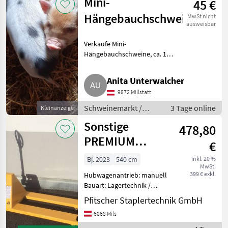
Mini-
45 €
Anbauwerkzeuge
Hängebauchschweine
MwSt nicht
ausweisbar
Verkaufe Mini-
Hängebauchschweine, ca. 1
Monat alt. Abzugeben ab sofort.
Schweinemarkt Schweinemarkt
Anita Unterwalcher
9872 Millstatt
Schweinemarkt /
3 Tage online
Kleinanzeige
Schweinemarkt
Sonstige
478,80
PREMIUM
€
HANDHUBWAGEN
Bj. 2023
540 cm
inkl. 20 %
MwSt.
399 € exkl.
Hubwagenantrieb: manuell
Bauart: Lagertechnik /
Handhubwagen, Tragkraft:
Pfitscher Staplertechnik GmbH
2500kg, Hubhöhe: 200mm,
6068 Mils
Bauhöhe: 1245mm,
Gabellänge: 1150mm,