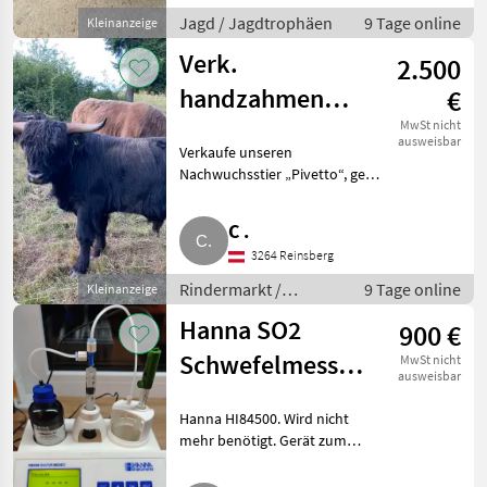
Jagd / Jagdtrophäen
9 Tage online
Kleinanzeige
Verk.
2.500
handzahmen
€
Hochlandrindstier,
MwSt nicht
ausweisbar
Verkaufe unseren
BIO
Nachwuchsstier „Pivetto“, geb.
am 20.4.24. Er ist sehr brav,
handzahm, halfterführig und an
C .
den Elektrozaun gewöhnt. Nur
3264 Reinsberg
an guten Platz und BIO. Vat
Rindermarkt /
9 Tage online
Kleinanzeige
Hochlandrinder
Hanna SO2
900 €
Schwefelmessgerät
MwSt nicht
ausweisbar
HI84500
Hanna HI84500. Wird nicht
mehr benötigt. Gerät zum
exakten Bestimmen von
Schwefel im Wein. Inkl.