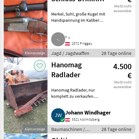
Luxus, mit
MwSt nicht
ausweisbar
Merkel, Suhl, große Kugel mit
Handspannung
Handspannung im Kaliber
7x65R und 20/76, mit Krieghoff
Einstecklauf „EL 65“ 22 Hornet,
- .
Einstecklauf und große Kugel
2872 Pinggau
schießen punktgenau
Jagd / Jagdwaffen
28 Tage online
Kleinanzeige
Hanomag
4.500
Radlader
€
MwSt nicht
ausweisbar
Hanomag Radlader, nur
komplett zu verkaufen.
Baumaschinen Radlader
Johann Windhager
3321 Kollmitzberg
Baumaschinen /
28 Tage online
Kleinanzeige
Radlader