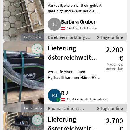
Verkauft, wie ersichtlich, gehört
gereinigt und eventuell die
Gummidichtungen ersetzt.
Barbara Gruber
Direktvermarktung Sonstiges
Direktvermarktung
2473 Deutsch-Haslau
Direktvermarktung /
2 Tage online
Kleinanzeige
Sonstiges
Lieferung
2.200
Direktvermarktung
österreichweit
€
möglich,
MwSt nicht
ausweisbar
Verkaufe einen neuen
Hydraulikhammer
Hydraulikhammer Häner HX
Häner HX 400
400 mit Meißel. Technische
Daten: Gewicht 120 kg, für
R J
Bagger von 1 bis 4 t,
8350 Petzelsdorf bei Fehring
Betriebsdauer 88 bis 117 Bar,
Ölmenge 15 bi
Baumaschinen /
3 Tage online
Kleinanzeige
Bagger-
Lieferung
2.700
Anbauwerkzeuge
österreichweit
€