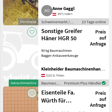
mit lieben Menschen (vielleicht
sogar Artgenossen, damit er
Anne Gaggl
nicht so alleine ist, das wäre
9571 Hofern
richtig schön),
Schweinemarkt /
23 Tage online
Kleinanzeige
Schweinemarkt
Sonstige Greifer
Preis
Häner HGR 50
auf
Anfrage
90 kg Baumaschinen
Bagger-Anbauwerkzeuge
Kleinheider Baumaschinenhandel GmbH.
3100 St. Pölten
Baumaschinen
Premium Plus Händler
Gebrauchtmaschine
/ Sonstige
Eisenteile Fa.
Preis
auf
Würth für
Anfrage
Handwerker,