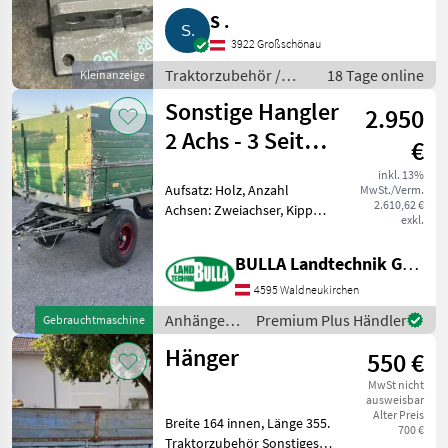
Traktorzubehör Sonstiges
S .
Traktorzubehör
3922 Großschönau
Traktorzubehör /
18 Tage online
Kleinanzeige
Sonstiges
Sonstige Hangler
2.950
Traktorzubehör
2 Achs - 3 Seiten
€
Kipper
inkl. 13%
Aufsatz: Holz, Anzahl
MwSt./Verm.
2.610,62 €
Achsen: Zweiachser, Kipper-
exkl.
Bauart: Dreiseiten-Kipper,
Bremse: Druckluftbremse
BULLA Landtechnik GmbH
HANGLER Kipper + 2 Achs +
3 Seiten Kipper + 6, 7
4595 Waldneukirchen
Tonnen HZGG + 1
Anhänger /
Premium Plus Händler
Gebrauchtmaschine
Sonstige
Hänger
550 €
MwSt nicht
ausweisbar
Alter Preis
Breite 164 innen, Länge 355.
700 €
Traktorzubehör Sonstiges