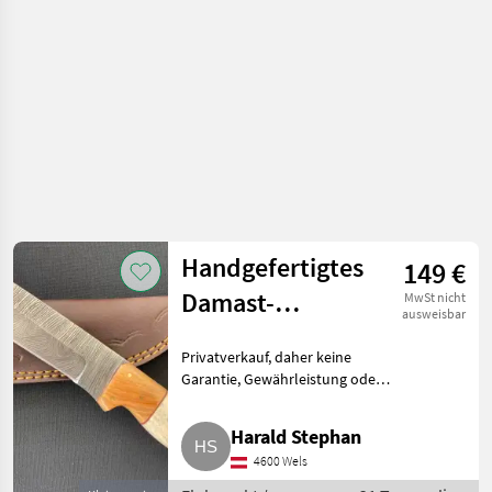
Handgefertigtes
149 €
Damast-
MwSt nicht
ausweisbar
Jagdmesser mit
Privatverkauf, daher keine
Lederscheide,
Garantie, Gewährleistung oder
Unikat
Rücknahme. Flohmarkt
Sonstiges Flohmarkt
Harald Stephan
4600 Wels