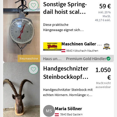
Sonstige Spring-
59 €
dail hoist scale
inkl. 20 %
MwSt.
Hängewaage
49,17 € exkl.
Diese praktische
Hängewaage eignet sich
ideal zum Wiegen von
Säcken, Obst, Gemüse,
Maschinen Gailer GmbH
Futtermitteln, Wild oder
anderen Lasten bis 100 kg.
9640 Kötschach-Mauthen
Die gut ablesbare
Haus und
Premium Gold Händler
Neumaschine
Rundskala er
Garten /
Handgeschnizter
1.050
Sonstige
Steinbockkopf
€
mit echten
MwSt nicht
ausweisbar
Handgeschnitzter Steinbock mit
Hörner
echten Hörnern. Hornlänge: ca.
92, Umfang ca. 22. Preis
verhandelbar. Die Schnitzerei
Maria Söllner
sowie die Hörner wurden
5640 Bad Gastein
immer stehts gepflegt. E