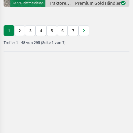
vorhanden, Wegezapfwelle,
Traktoren
Premium Gold Händler
Gebrauchtmaschine
Kriechgang Oldtime
/ Hanomag
1
2
3
4
5
6
7
Treffer
1
-
48
von
295
(Seite 1 von 7)