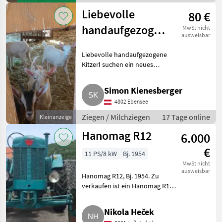
45° Tischg
Holztechnik
Liebevolle
80 €
/ Hans
Schreiner
handaufgezogene
MwSt nicht
ausweisbar
Kitzerl (8 Stk.,
Liebevolle handaufgezogene
auch einzeln)
Kitzerl suchen ein neues
Zuhause. Die weiblichen
Ziegenkitze wurden im Frühjahr
Simon Kienesberger
2026 geboren und in den ersten
4802 Ebensee
12 Lebenswochen mit der Fla
Ziegen / Milchziegen
17 Tage online
Kleinanzeige
Hanomag R12
6.000
€
11 PS/8 kW
Bj. 1954
MwSt nicht
ausweisbar
Hanomag R12, Bj. 1954. Zu
verkaufen ist ein Hanomag R12
in gepflegtem Zustand. Der
Motor wurde komplett
Nikola Heček
überholt, die el. Anlage