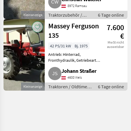
8972 Ramsau
Traktorzubehör /
6 Tage online
Kleinanzeige
Sonstiges
Massey Ferguson
7.600
Traktorzubehör
135
€
MwSt nicht
42 PS/31 kW
Bj. 1975
ausweisbar
Antrieb: Hinterrad,
Fronthydraulik, Getriebeart
Landmaschine:
Johann Straßer
Lastschaltgetriebe,
Höchstgeschwindigkeit in km/h:
4600 Wels
30 km/h, Plattform: ohne
Traktoren / Oldtimer
6 Tage online
Kleinanzeige
Kabine, Fahrzeugpapiere
Traktoren
vorhande