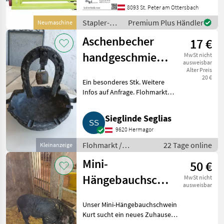
leichten Kratzer ! Daten: -
8093 St. Peter am Ottersbach
Modell: HPT CPJ25 -
Stapler-
Premium Plus Händler
Neumaschine
Tragkraft: 2500 kg -
und
Hubhöhe: 11
Aschenbecher
17 €
Lagertechnik
/ Sonstige
handgeschmiedet
MwSt nicht
ausweisbar
mit Hufeisen
Alter Preis
20 €
Ein besonderes Stk. Weitere
und Glocke
Infos auf Anfrage. Flohmarkt
Sonstiges Flohmarkt
Sieglinde Seglias
9620 Hermagor
Flohmarkt /
22 Tage online
Kleinanzeige
Sonstiges Flohmarkt
Mini-
50 €
Hängebauchschwein
MwSt nicht
ausweisbar
Eber
Unser Mini-Hängebauchschwein
Kurt sucht ein neues Zuhause