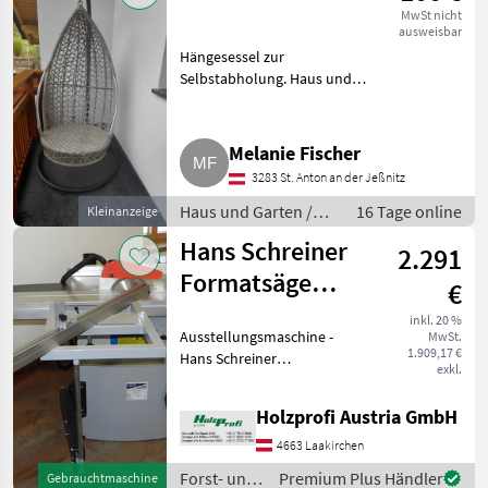
MwSt nicht
ausweisbar
Hängesessel zur
Selbstabholung. Haus und
Garten Gebrauchte Möbel
Melanie Fischer
3283 St. Anton an der Jeßnitz
Haus und Garten /
16 Tage online
Kleinanzeige
Gebrauchte Möbel
Hans Schreiner
2.291
Formatsäge
€
HTS250-1,400V
inkl. 20 %
Ausstellungsmaschine -
MwSt.
Vorführe
1.909,17 €
Hans Schreiner
exkl.
Formatkreissäge HTS250-1,
400VBaujahr
Holzprofi Austria GmbH
2018Technische Daten:
Motorabgabeleistung S1 2,
4663 Laakirchen
5 Kw, 400VSägeblattneigung
Forst- und
Premium Plus Händler
Gebrauchtmaschine