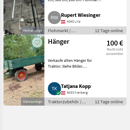
Sonstiges Flohmarkt
Rupert Wiesinger
4040 Linz
Flohmarkt /
12 Tage online
Kleinanzeige
Sonstiges Flohmarkt
Hänger
100 €
MwSt nicht
ausweisbar
Verkaufe alten Hänger für
Traktor. Siehe Bilder.
Traktorzubehör Sonstiges
Traktorzubehör
Tatjana Kopp
9433 Kienberg
Traktorzubehör /
12 Tage online
Kleinanzeige
Sonstiges
Traktorzubehör