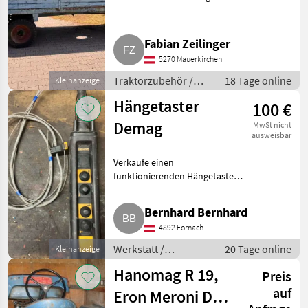
Traktorzubehör
Fabian Zeilinger
5270 Mauerkirchen
Traktorzubehör /
18 Tage online
Kleinanzeige
Sonstiges
Hängetaster
100 €
Traktorzubehör
Demag
MwSt nicht
ausweisbar
Verkaufe einen
funktionierenden Hängetaster
für einen Hallenkran der Firma
Demag. Werkstatt Hallenkran
Bernhard Bernhard
4892 Fornach
Werkstatt /
20 Tage online
Kleinanzeige
Hallenkran
Hanomag R 19,
Preis
auf
Eron Meroni D