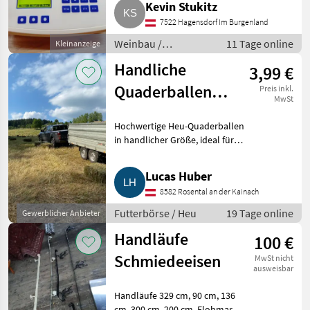
Kevin Stukitz
Ersatzreagenzien und
7522 Hagensdorf Im Burgenland
Bedienungsanleitung in
Deutsch und Englisch. We
Weinbau /
11 Tage online
Kleinanzeige
Kellereimaschinen
Handliche
3,99 €
Quaderballen
Preis inkl.
MwSt
für
Hochwertige Heu-Quaderballen
Pferdeeinstellbetriebe
in handlicher Größe, ideal für
Pferdeeinstellbetriebe,
Reitställe und private
Lucas Huber
Pferdehalter. Trocken und
8582 Rosental an der Kainach
sauber gelagert, hochwertige
Fut
Futterbörse / Heu
19 Tage online
Gewerblicher Anbieter
Handläufe
100 €
Schmiedeeisen
MwSt nicht
ausweisbar
Handläufe 329 cm, 90 cm, 136
cm, 300 cm, 200 cm. Flohmarkt