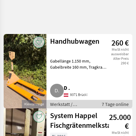
Handhubwagen
260 €
MwSt nicht
ausweisbar
Alter Preis
Gabellänge 1.150 mm,
290 €
Gabelbreite 160 mm, Tragkraft
2.500 kg, Hubhöhe 200 mm.
Zustellung innerhalb Österreich
auf Anfrage möglich. Insgesamt
D .
6 Stk. verfügbar. Werksta
9371 Brückl
Werkstatt /
7 Tage online
Kleinanzeige
Werkstattausstattung
System Happel
25.000
Fischgrätenmelkstand
€
MwSt nicht