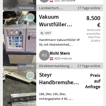
8301 Laßnitzhöhe
erneuert. Der Traktor läuft gut
und
Landwirtsch.
17 Tage online
Kleinanzeige
Motorfahrzeuge /
Vakuum
8.500
Hoflader
Wurstfüller
€
Handtmann VF
MwSt nicht
Bj. 1997
ausweisbar
Alter Preis
50
Handtmann Vakuumfüller VF
10.000 €
50, mit Abdreheinheit,
Darmhalter, Doppelclieber,
Richi Stern
verschiedene Füllrohre.
Direktvermarktung
6020 Innsbruck
Fleischverarbeitung
Direktvermarktung /
17 Tage online
Kleinanzeige
Fleischverarbeitung
Steyr
Preis
auf
Handbremshebel,
Anfrage
Anhängeplatte
188, 28er, 190, 36er,
Anhängeplatte: € 90, -,
Handbremshebel: € 120, -.