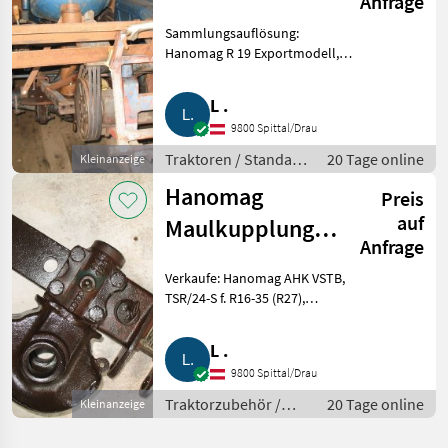
Anfrage
25,
Sammlungsauflösung:
Motomeccanica
Hanomag R 19 Exportmodell,
CP3
19 PS, R 217E, Bj. 1959, ital.
Papiere, 5/1G, Mörtl MwSt., o.
L .
Hydraulik. Motomeccanica CP3
9800 Spittal/Drau
Raupenschlepper, 24 PS Perk
Traktoren / Standard
20 Tage online
Kleinanzeige
Traktoren
Hanomag
Preis
auf
Maulkupplung,
Anfrage
Riemenscheibe,
Verkaufe: Hanomag AHK VSTB,
C214 Teile
TSR/24-S f. R16-35 (R27),
Riemenscheibe f. R28, 35, etc.,
Seitenaufbau, Abstellhebel,
L .
Dm.: 290 mm. Original Kfz-Brief
9800 Spittal/Drau
(D) f. R24 Combitra
Traktorzubehör /
20 Tage online
Kleinanzeige
Sonstiges
Traktorzubehör