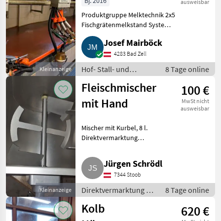
Bj. 2016
ausweisbar
Produktgruppe Melktechnik 2x5
Fischgrätenmelkstand System
Happel mit Robotex
Josef Mairböck
Ausmelkautomat und Aktivpuls
Melkzeug, MPC2
4283 Bad Zell
Melkstandsteuerung an jedem
Hof- Stall- und
8 Tage online
Kleinanzeige
Melkplatz, geeic
Weidetechnik /
Fleischmischer
100 €
Melktechnik
mit Hand
MwSt nicht
ausweisbar
Mischer mit Kurbel, 8 l.
Direktvermarktung
Fleischverarbeitung
Jürgen Schrödl
7344 Stoob
Direktvermarktung /
8 Tage online
Kleinanzeige
Fleischverarbeitung
Kolb
620 €