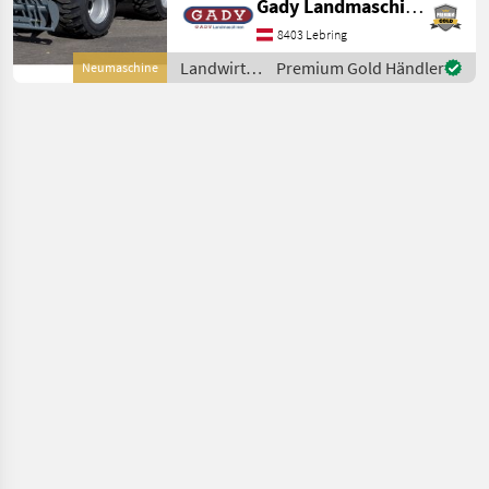
Gady Landmaschinen GmbH
hydr. Geräteverriegelung
Der G2700 X-TRA HD+ ist die
8403 Lebring
modernste Maschine der
Landwirtsch.
Premium Gold Händler
Neumaschine
G2700-Serie. Ausgestattet
Motorfahrzeuge
m
/ Giant