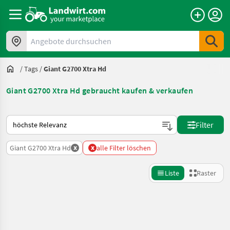
Angebote durchsuchen
/
Tags
/
Giant G2700 Xtra Hd
Giant G2700 Xtra Hd gebraucht kaufen & verkaufen
So wird auf Landwirt.com sortiert
Filter
x
x
Giant G2700 Xtra Hd
alle Filter löschen
Liste
Raster
Suche