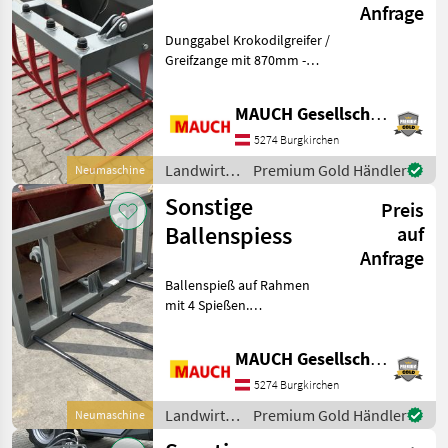
Anfrage
2400mm Euro
Dunggabel Krokodilgreifer /
Greifzange mit 870mm -
2400mm Breite Optional
andere Aufnahme möglich,
MAUCH Gesellschaft m.b.H. & Co.KG
Weidemann, Schäffer, Gehl,
Fuchs, Kramer, Thaler,
5274 Burgkirchen
Wacker, Euro,
Landwirtsch.
Premium Gold Händler
Neumaschine
Motorfahrzeuge
Sonstige
Preis
/ Sonstige
Ballenspiess
auf
Anfrage
Ballenspieß auf Rahmen
mit 4 Spießen.
Rahmenbreite 1, 2m 1, 8m
oder 2m 4 Stück 80cm
MAUCH Gesellschaft m.b.H. & Co.KG
Spieße im Standard
Optional andere Aufnahme
5274 Burgkirchen
möglich, Weidemann,
Landwirtsch.
Premium Gold Händler
Neumaschine
Schäff
Motorfahrzeuge