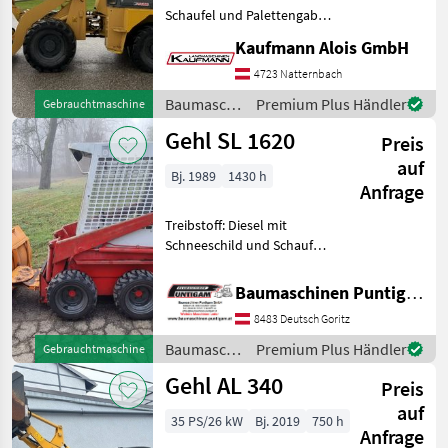
Schaufel und Palettengabel
Hydraulische
Kaufmann Alois GmbH
Geräteverriegelung
ca.5200Kg Eigengewicht
4723 Natternbach
Dieselmotor ISUZU 69PS
Baumaschinen
Premium Plus Händler
Gebrauchtmaschine
Verkauf so wie Steht--
/ Gehl
Gehl SL 1620
Zustand s
Preis
auf
Bj. 1989
1430 h
Anfrage
Treibstoff: Diesel mit
Schneeschild und Schaufel
Referenznummer: 16316
Baumaschinen Puntigam
Baumaschinen Puntigam GmbH
GmbH Unser Spezialgebiet:
8483 Deutsch Goritz
Ankauf - Verkauf -
Vermietung von Baumaschi
Baumaschinen
Premium Plus Händler
Gebrauchtmaschine
/ Gehl
Gehl AL 340
Preis
auf
35 PS/26 kW
Bj. 2019
750 h
Anfrage