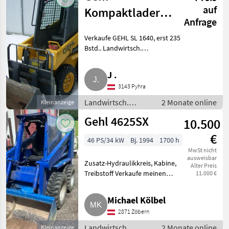
auf
Kompaktlader
Anfrage
SL 1640
Verkaufe GEHL SL 1640, erst 235
Bstd.. Landwirtsch.
Motorfahrzeuge Hoflader
J .
3143 Pyhra
Landwirtsch.
2 Monate online
Kleinanzeige
Motorfahrzeuge /
Gehl 4625SX
10.500
Hoflader
€
46 PS/34 kW
Bj. 1994
1700 h
MwSt nicht
ausweisbar
Zusatz-Hydraulikkreis, Kabine,
Alter Preis
Treibstoff Verkaufe meinen
11.000 €
Gehl 4625 SX. 1700
Betriebsstunden. Ca 2, 5t
Michael Kölbel
Eigengewicht. Funktioniert
2871 Zöbern
einwandfrei. Motor läuft ohne
Probl
Landwirtsch.
2 Monate online
Kleinanzeige