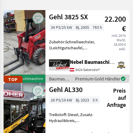
verfeinern
Gehl 3825 SX
22.200
Kategorie
Land
Filter
2
€
34 PS/25 kW
Bj. 2005
783 h
95
inkl. 20 %
AKTUELLER
Zurücksetzen
Ergebnisse
MwSt.
Zubehör:Schnellwechsler,
PFAD
18.500 €
anzeigen
1Leichtgutschaufel,
exkl.
Gehl
1Schotterschaufel,
3935
1Palettengabel,
Sx
Nebel Baumaschinen
1Reserverad,
8424 Gabersdorf
KATEGORIE
Breite:1450mm.Gewicht:1800kg.
WÄHLEN
Baumaschinen
Baumaschinen
Premium Gold Händler
TOP
Gebrauchtmaschine
Kompaktlader
/ Gehl
Gehl AL330
Landtechnik
64
Preis
auf
26 PS/19 kW
Bj. 2023
5 h
Bautechnik
13
Anfrage
Forsttechnik
12
Treibstoff: Diesel, Zusatz-
Hydraulikkreis,
Schnellwechselrahmen,
Kommunaltechnik
6
hydr. Geräteverriegelung *