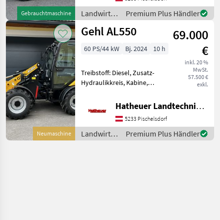
Manitou. Betriebsstunden
2.227h Weidemann A
Landwirtsch.
Premium Plus Händler
Gebrauchtmaschine
Motorfahrzeuge
Gehl AL550
69.000
/ Gehl
€
60 PS/44 kW
Bj. 2024
10 h
inkl. 20 %
MwSt.
Treibstoff: Diesel, Zusatz-
57.500 €
Hydraulikkreis, Kabine,
exkl.
Zugmaul, Klimaanlage,
hydr. Geräteverriegelung
Hatheuer Landtechnik GmbH & Co.KG.
GEHL AL550 mit Kabine Der
5233 Pischelsdorf
AL550 ist der kleinste Lader
unserer Produk
Landwirtsch.
Premium Plus Händler
Neumaschine
Motorfahrzeuge
/ Gehl