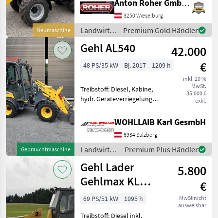
Anton Roher GmbH (ACA Center Roher)
20km/h Fahrantrieb mit
3250 Wieselburg
MARKTPLATZ
Differenzialsperre und zwei
Fahrbereiche * mechanisc
Landwirtsch.
Premium Gold Händler
Neumaschine
Marktplatz
Händlerangebote
Kleinanzeigen
Motorfahrzeuge
Gehl AL540
42.000
/ Gehl
€
48 PS/35 kW
Bj. 2017
1209 h
inkl. 20 %
MwSt.
Treibstoff: Diesel, Kabine,
35.000 €
hydr. Geräteverriegelung
exkl.
Gehl AL540 - Baujahr 2017 -
Betriebsstunden 1209 -
WOHLLAIB Karl GesmbH
Hydraulische
6934 Sulzberg
Geräteverriegelung - Gehl
Aufnahme - P
Landwirtsch.
Premium Plus Händler
Gebrauchtmaschine
Motorfahrzeuge
Gehl Lader
5.800
/ Gehl
Gehlmax KL
€
508/608
69 PS/51 kW
1995 h
MwSt nicht
ausweisbar
Treibstoff: Diesel inkl.