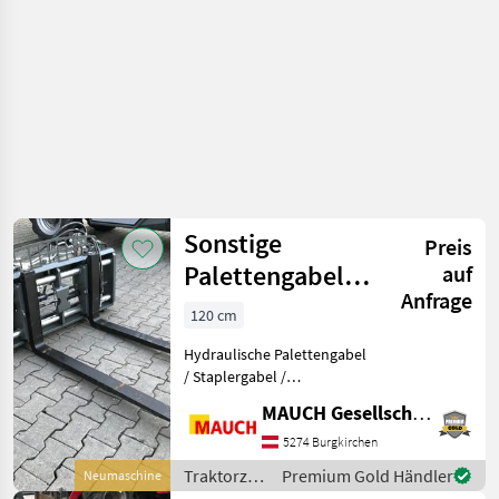
Sonstige
Preis
Palettengabel
auf
Anfrage
mit
120 cm
hydraulischer
Hydraulische Palettengabel
Zinkenverstellun
/ Staplergabel /
Zinkenverstellgerät mit
MAUCH Gesellschaft m.b.H. & Co.KG
hydraulischer
Zinkenverstellung. Super
5274 Burgkirchen
Kompakte
Traktorzubehör
Premium Gold Händler
Neumaschine
Freisichtausführung mit
/ Sonstige