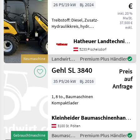
€
26 PS/19 kW
Bj. 2024
inkl. 20 %
MwSt.
Treibstoff: Diesel, Zusatz-
37.500 €
Hydraulikkreis, hydr.
exkl.
Geräteverriegelung GEHL
AL330 mit
Hatheuer Landtechnik GmbH & Co.KG.
Fahrerschutzdach Der
5233 Pischelsdorf
AL330 ist klein, aber stark
und bietet viel Leistung auf
Landwirtsch.
Premium Plus Händler
Neumaschine
kle
Motorfahrzeuge
Gehl SL 3840
Preis
/ Gehl
auf
35 PS/26 kW
Bj. 2016
Anfrage
1, 8 to., Baumaschinen
Kompaktlader
Kleinheider Baumaschinenhandel GmbH.
3100 St. Pölten
Baumaschinen
Premium Plus Händler
Gebrauchtmaschine