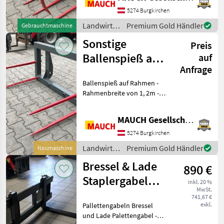
Weidemann, Schäffer, Gehl,
Fuchs, Kramer, Thaler,
5274 Burgkirchen
Wacker, Euro,
Landwirtsch.
Premium Gold Händler
Gebrauchtmaschine
Motorfahrzeuge
Sonstige
Preis
/
Weidemann
Ballenspieß auf
auf
Anfrage
Rahmen
Ballenspieß auf Rahmen -
Rahmenbreite von 1, 2m - 2,
0m - Konusösen für 6
Spieße - 4 Spieße a' 800mm
MAUCH Gesellschaft m.b.H. & Co.KG
- Euro-Aufnahme Optional
andere Aufnahme möglich,
5274 Burgkirchen
W
Landwirtsch.
Premium Gold Händler
Neumaschine
Motorfahrzeuge
Bressel & Lade
890 €
/ Sonstige
Staplergabel
inkl. 20 %
MwSt.
1.000mm
741,67 €
exkl.
Pallettengabeln Bressel
AKTION
und Lade Palettengabel -