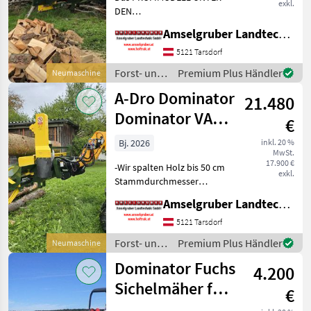
exkl.
DEN
SÄGESPALTAUTOMATEN –
Amselgruber Landtechnik GmbH
EIN GERÄT FÜR ALLE
TRÄGERFAHRZEUGE: -Wir
5121 Tarsdorf
spalten Holz bis 50 cm
Forst- und
Premium Plus Händler
Neumaschine
Stammdurchmesser
Holztechnik
A-Dro Dominator
(Standard) -Bis zu 4 Meter
21.480
/ A-Dro
Lange
Dominator
Dominator VAKR
€
A 500 HK
Bj. 2026
inkl. 20 %
MwSt.
17.900 €
-Wir spalten Holz bis 50 cm
exkl.
Stammdurchmesser
(Standard) -Bis zu 4 Meter
Amselgruber Landtechnik GmbH
Lange Stämme können
problemlos gespalten
5121 Tarsdorf
werden. (Standard) -
Forst- und
Premium Plus Händler
Neumaschine
Hydraulische
Holztechnik
Dominator Fuchs
Höhenverstellung
4.200
/ A-Dro
Dominator
Sichelmäher für
€
Hoflader