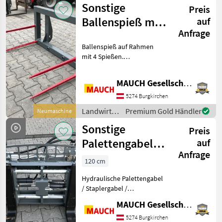
Sonstige
optimiertem
Preis
Schwerpunktab
Ballenspieß mit
auf
Anfrage
4 Zinken Euro
Ballenspieß auf Rahmen
mit 4 Spießen.
Rahmenbreite von 1, 2m - 2,
0m. Optional andere
MAUCH Gesellschaft m.b.H. & Co.KG
Aufnahme möglich,
Weidemann, Schäffer, Gehl,
5274 Burgkirchen
Fuchs, Kramer, Thaler,
Landwirtsch.
Premium Gold Händler
Neumaschine
Wacker, E
Motorfahrzeuge
Sonstige
Preis
/ Sonstige
Palettengabel
auf
Anfrage
mit
120 cm
hydraulischer
Hydraulische Palettengabel
Zinkenverstellun
/ Staplergabel /
Zinkenverstellgerät mit
MAUCH Gesellschaft m.b.H. & Co.KG
hydraulischer
Zinkenverstellung. Super
5274 Burgkirchen