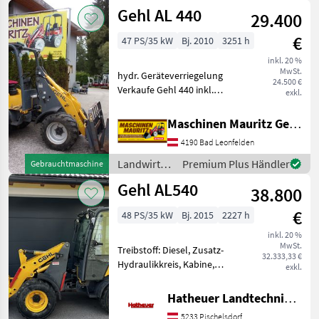
/ Gehl
Gehl AL 440
29.400
€
47 PS/35 kW
Bj. 2010
3251 h
inkl. 20 %
MwSt.
hydr. Geräteverriegelung
24.500 €
Verkaufe Gehl 440 inkl.
exkl.
hydraulischer
Werkzeugverriegelung, 4
Maschinen Mauritz GesmbH
Zylinder Yanmar Motor
4190 Bad Leonfelden
ohne Partikelfilter, inkl.
Schaufel und
Landwirtsch.
Premium Plus Händler
Gebrauchtmaschine
Palettengabel, B
Motorfahrzeuge
Gehl AL540
38.800
/ Gehl
€
48 PS/35 kW
Bj. 2015
2227 h
inkl. 20 %
MwSt.
Treibstoff: Diesel, Zusatz-
32.333,33 €
Hydraulikkreis, Kabine,
exkl.
hydr. Geräteverriegelung
Zum Verkauf steht schöner
Hatheuer Landtechnik GmbH & Co.KG.
Gehl AL540 vom Hause
5233 Pischelsdorf