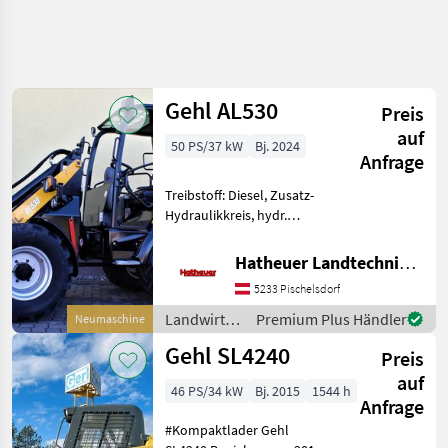
Gehl AL530
Preis
auf
50 PS/37 kW
Bj. 2024
Anfrage
Treibstoff: Diesel, Zusatz-
Hydraulikkreis, hydr.
Geräteverriegelung GEHL
AL530 mit
Hatheuer Landtechnik GmbH & Co.KG.
Fahrerschutzdach Der
5233 Pischelsdorf
AL530 ist der größte
unserer Lader mit dem P-
Landwirtsch.
Premium Plus Händler
Neumaschine
Kinematik-Lade
Motorfahrzeuge
Gehl SL4240
Preis
/ Gehl
auf
46 PS/34 kW
Bj. 2015
1544 h
Anfrage
#Kompaktlader Gehl