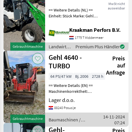
MwSt nicht
ausweisbar
== Weitere Details (NL) ==
Einheit: Stück Marke: Gehl
Typ: Al440 Beschreibung:
Baujahr: 2018
Kraakman Perfors B.V.
Betriebsstunden: 1402 1x
1775 T Middenmeer
doppeltwirkendes Ventil
Alarmanlage Masseunter
Landwirtsch.
Premium Plus Händler
Gebrauchtmaschine
Motorfahrzeuge
Gehl 4640 -
Preis
/ Gehl
TURBO
auf
Anfrage
64 PS/47 kW
Bj. 2006
2728 h
== Weitere Details (EN) ==
Maschinenkorrektheit:
Richtig ROPS/FOPS-
Lager d.o.o.
Schutzdach
88240 Posusije
Schnellkupplung maximale
Tragfähigkeit 1496 kg
14-11-2024
Gebrauchtmaschine
Baumaschinen /
Pumpenleistung 72 l/min
07:24
Gehl
Korb Bau
Gehl-
Preis