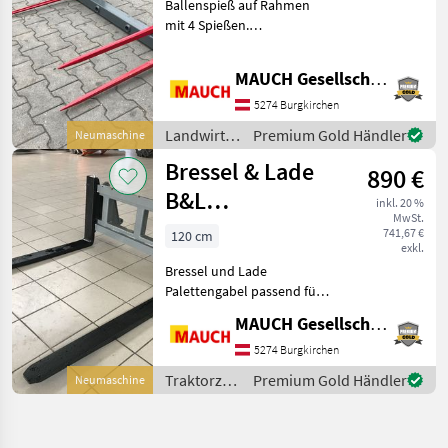
Ballenspieß auf Rahmen
mit 4 Spießen.
Rahmenbreite von 1, 2m - 2,
0m. Optional andere
MAUCH Gesellschaft m.b.H. & Co.KG
Aufnahme möglich,
Weidemann, Schäffer, Gehl,
5274 Burgkirchen
Fuchs, Kramer, Thaler,
Landwirtsch.
Premium Gold Händler
Neumaschine
Wacke
Motorfahrzeuge
Bressel & Lade
890 €
/ Sonstige
B&L
inkl. 20 %
MwSt.
Palettengabel
741,67 €
120 cm
exkl.
AKTION 1m
Bressel und Lade
Zinken, 2t
Palettengabel passend für
Euro - Aufnahme &
MAUCH Gesellschaft m.b.H. & Co.KG
Weidemann HV.
Staplergabel /
5274 Burgkirchen
Palettengabel -
Traktorzubehör
Premium Gold Händler
Neumaschine
Vollmaterial-Breite 120 cm -
/ Bressel &
Gabelzinken (Länge 100cm,
Lade