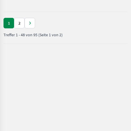
Motorfahrzeuge
M
/
Dominator
1
2
Treffer
1
-
48
von
95
(Seite 1 von 2)