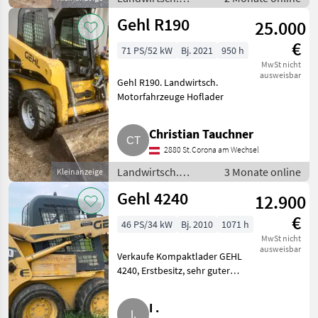
Motorfahrzeuge /
Gehl R190
25.000
Hoflader
€
71 PS/52 kW
Bj. 2021
950 h
MwSt nicht
ausweisbar
Gehl R190. Landwirtsch.
Motorfahrzeuge Hoflader
Christian Tauchner
2880 St.Corona am Wechsel
Landwirtsch.
3 Monate online
Kleinanzeige
Motorfahrzeuge /
Gehl 4240
12.900
Hoflader
€
46 PS/34 kW
Bj. 2010
1071 h
MwSt nicht
ausweisbar
Verkaufe Kompaktlader GEHL
4240, Erstbesitz, sehr guter
Zustand, läuft einwandfrei.
Geschäumte Räder,
I .
Schnellwechselvorrichtung,