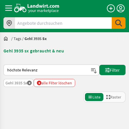
Angebote durchsuchen
/
Tags
/
Gehl 3935 Sx
Gehl 3935 sx gebraucht & neu
So wird auf Landwirt.com sortiert
Filter
x
x
Gehl 3935 Sx
alle Filter löschen
Liste
Raster
Suche