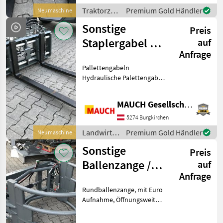
Kompakte
Traktorzubehör
Premium Gold Händler
Neumaschine
Freisichtausführung mit
/ Sonstige
Sonstige
optimiertem
Preis
Schwerpunktab
Staplergabel mit
auf
Anfrage
hydraulischer
Pallettengabeln
Zinkenverstellung
Hydraulische Palettengabel
/ Staplergabel /
Zinkenverstellgerät mit
MAUCH Gesellschaft m.b.H. & Co.KG
hydraulischer
Zinkenverstellung. Super
5274 Burgkirchen
kompakte
Landwirtsch.
Premium Gold Händler
Neumaschine
Freisichtausführung mit
Motorfahrzeuge
optim
Sonstige
Preis
/ Sonstige
Ballenzange /
auf
Anfrage
Rundballenzange
Rundballenzange, mit Euro
Aufnahme, Öffnungsweite
700mm-2000mm. Optional
andere Aufnahme möglich,