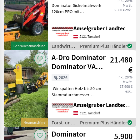
inkl. 20 %
Dominator Sichelmähwerk
MwSt.
3.500 € exkl.
120cm PRO mit
Euroaufnahme Passend für
alle Hoflader mit: -
Amselgruber Landtechnik GmbH
Arbeitsbreite 1, 20m -4
schwenkbare Stützräder
5121 Tarsdorf
mit
Landwirtsch.
Premium Plus Händler
Gebrauchtmaschine
Schnitthöhenverstellung -3
Motorfahrzeuge
M
A-Dro Dominator
21.480
/
Dominator
Dominator VAKR
€
A 500 HK
Bj. 2026
inkl. 20 %
MwSt.
17.900 €
-Wir spalten Holz bis 50 cm
exkl.
Stammdurchmesser
(Standard) -Bis zu 4 Meter
Amselgruber Landtechnik GmbH
Lange Stämme können
problemlos gespalten
5121 Tarsdorf
werden. (Standard) -
Forst- und
Premium Plus Händler
Neumaschine
Hydraulische
Holztechnik
Dominator
Höhenverstellung
5.900
/ A-Dro