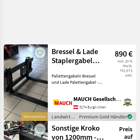
Bressel & Lade
890 €
Staplergabel
inkl. 20 %
MwSt.
1.000mm
741,67 €
exkl.
Pallettengabeln Bressel
AKTION
und Lade Palettengabel -
Deutsches
Qualitätsprodukt von der
MAUCH Gesellschaft m.b.H. & Co.KG
Firma Bressel & Lade -
passend für Euro -
5274 Burgkirchen
Aufnahme & Weidemann
Landwirtsch.
Premium Gold Händler
Neumaschine
HV - Gabelträg
Motorfahrzeuge
Sonstige Kroko
Preis
/ Bressel &
Lade
von 1200mm -
auf