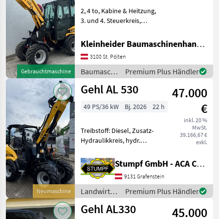
2, 4 to, Kabine & Heitzung,
3. und 4. Steuerkreis,
mechan. SW (Bobcat
Aufnahme neuwertig),
Kleinheider Baumaschinenhandel GmbH.
Uniladerschuafel, Option
3100 St. Pölten
hydr. SW (Kubota/Giant),
Baumaschinen Radlader
Baumaschinen
Premium Plus Händler
Gebrauchtmaschine
/ Gehl
Gehl AL 530
47.000
€
49 PS/36 kW
Bj. 2026
22 h
inkl. 20 %
MwSt.
Treibstoff: Diesel, Zusatz-
39.166,67 €
Hydraulikkreis, hydr.
exkl.
Geräteverriegelung Der
Gehl Hoflader des Modells
Stumpf GmbH - ACA Center Stumpf
aus dem Baujahr 2025
9131 Grafenstein
überzeugt durch seine
herausragende Ausstattung
Landwirtsch.
Premium Plus Händler
Neumaschine
Motorfahrzeuge
Gehl AL330
45.000
/ Gehl