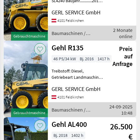
SL4240 Baujahr.............2015
S/N.................GHL04240F00008845
GERL SERVICE GmbH
Stundenzähler.......1543
Motor...............34 kW, 4 Zyl.
4101 Feldkirchen
Yanmar Gewic
2 Monate
Baumaschinen /
online
Gebrauchtmaschine
Gehl
Gehl R135
Preis
auf
46 PS/34 kW
Bj. 2016
1417 h
Anfrage
Treibstoff: Diesel,
Getriebeart Landmaschine:
Hydrostatgetriebe
GERL SERVICE GmbH
#Kompaktlader Gehl R135
Baujahr.............2016
4101 Feldkirchen
S/N.................E193739
24-09-2025
Stundenzähler.......14
Baumaschinen /
10:48
Gebrauchtmaschine
Gehl
Gehl AL400
26.500
€
Bj. 2018
1402 h