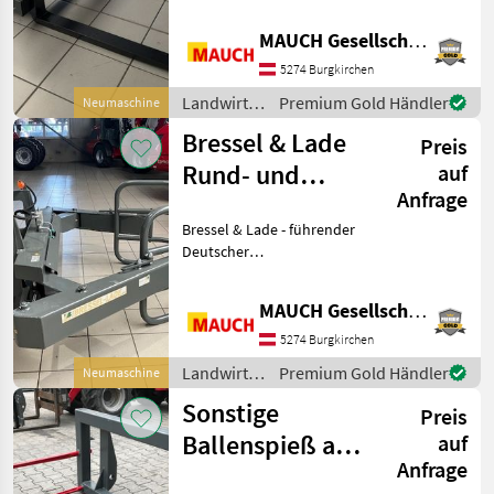
Deutsches
Qualitätsprodukt von der
MAUCH Gesellschaft m.b.H. & Co.KG
Firma Bressel & Lade -
passend für Euro -
5274 Burgkirchen
Aufnahme & Weidemann
Landwirtsch.
Premium Gold Händler
Neumaschine
HV - Gabelträg
Motorfahrzeuge
Bressel & Lade
Preis
/ Bressel &
Lade
Rund- und
auf
Anfrage
Rechteck-
Bressel & Lade - führender
Ballenzange
Deutscher
Qualitätshersteller mit 60
Jähriger Erfahrung - immer
MAUCH Gesellschaft m.b.H. & Co.KG
vorne dran Ballenzange:
Ermöglicht den sicheren
5274 Burgkirchen
und beschädigungsfrei
Landwirtsch.
Premium Gold Händler
Neumaschine
Motorfahrzeuge
Sonstige
Preis
/ Bressel &
Lade
Ballenspieß auf
auf
Anfrage
Rahmen