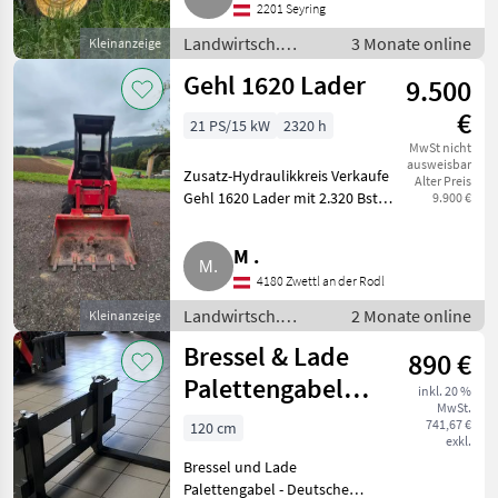
2201 Seyring
Schaufel mit Schneidkante ist
dabei
Landwirtsch.
3 Monate online
Kleinanzeige
Motorfahrzeuge /
Gehl 1620 Lader
9.500
Hoflader
€
21 PS/15 kW
2320 h
MwSt nicht
ausweisbar
Zusatz-Hydraulikkreis Verkaufe
Alter Preis
Gehl 1620 Lader mit 2.320 Bstd.,
9.900 €
inkl. Schaufel. Ein Reifen verliert
Luft. Beleuchtung funktioniert
M .
nicht. Der Lader verfügt über
4180 Zwettl an der Rodl
eine
Landwirtsch.
2 Monate online
Kleinanzeige
Motorfahrzeuge /
Bressel & Lade
890 €
Hoflader
Palettengabel
inkl. 20 %
MwSt.
AKTION 1m
741,67 €
120 cm
exkl.
Zinken
Bressel und Lade
Palettengabel - Deutsches