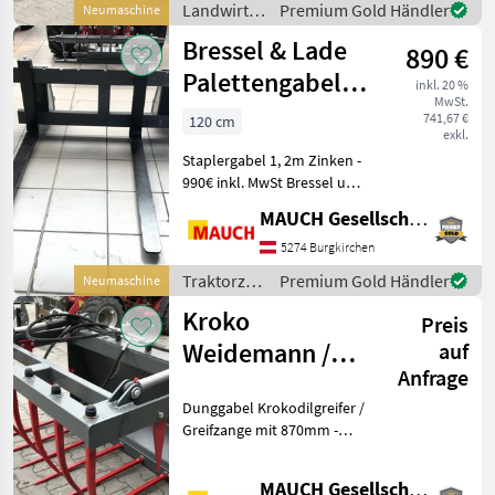
Landwirtsch.
Premium Gold Händler
Neumaschine
Alle Aufn
Motorfahrzeuge
Bressel & Lade
890 €
/ SAT
Palettengabel
inkl. 20 %
MwSt.
AKTION 1m
741,67 €
120 cm
exkl.
Zinken
Staplergabel 1, 2m Zinken -
990€ inkl. MwSt Bressel und
Lade Palettengabel -
MAUCH Gesellschaft m.b.H. & Co.KG
Deutsches
Qualitätsprodukt von der
5274 Burgkirchen
Firma Bressel & Lade -
Traktorzubehör
Premium Gold Händler
Neumaschine
passend für Euro -
/ Bressel &
Kroko
Aufnahme
Preis
Lade
Weidemann /
auf
Anfrage
Euro
Dunggabel Krokodilgreifer /
Greifzange mit 870mm -
2400mm breite. Optional
andere Aufnahme möglich,
MAUCH Gesellschaft m.b.H. & Co.KG