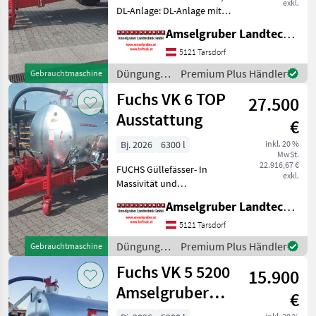
exkl.
DL-Anlage: DL-Anlage mit
ALB, Druckluftbremse,
Amselgruber Landtechnik GmbH
Füllstandsanzeiger mit
Schwimmer, ALB-Regler,
5121 Tarsdorf
Verstellbare Achse ,
Düngung
Premium Plus Händler
Gebrauchtmaschine
Möschaverteiler,
und
Fuchs VK 6 TOP
Hydraulischer Sc
27.500
Beregnung
/ Fuchs
Ausstattung
€
Bj. 2026
6300 l
inkl. 20 %
MwSt.
22.916,67 €
FUCHS Güllefässer- In
exkl.
Massivität und
Langlebigkeit unschlagbar!
Amselgruber Landtechnik GmbH
(Stärkste Materialstärken +
Beste Materialen und Beste
5121 Tarsdorf
Komponenten der
Düngung
Premium Plus Händler
Gebrauchtmaschine
führenden TOP Hersteller!)
und
Fuchs VK 5 5200
Sei
15.900
Beregnung
/ Fuchs
Amselgruber
€
Edition