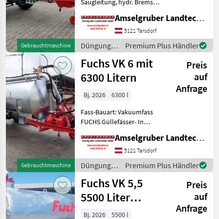
Saugleitung, hydr. Bremsen,
Breitverteiler FUCHS
Amselgruber Landtechnik GmbH
Güllefässer- In Massivität
und Langlebigkeit
5121 Tarsdorf
unschlagbar! (Stärkste
Düngung
Premium Plus Händler
Gebrauchtmaschine
Materialstärken + Beste Ma
und
Fuchs VK 6 mit
Preis
Beregnung
/ Fuchs
6300 Litern
auf
Anfrage
Bj. 2026
6300 l
Fass-Bauart: Vakuumfass
FUCHS Güllefässer- In
Massivität und
Amselgruber Landtechnik GmbH
Langlebigkeit unschlagbar!
(Stärkste Materialstärken +
5121 Tarsdorf
Beste Materialen und Beste
Düngung
Premium Plus Händler
Gebrauchtmaschine
Komponenten der führen
und
Fuchs VK 5,5
Preis
Beregnung
/ Fuchs
5500 Liter
auf
Anfrage
Einachser
Bj. 2026
5500 l