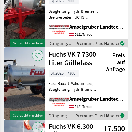
Bj. 2026
3000 l
Saugleitung, hydr. Bremsen,
Breitverteiler FUCHS
Güllefässer- In Massivität
Amselgruber Landtechnik GmbH
und Langlebigkeit
unschlagbar! (Stärkste
5121 Tarsdorf
Materialstärken + Beste
Düngung
Premium Plus Händler
Gebrauchtmaschine
Materialen und Beste
und
Fuchs VK 7 7300
Kompo
Preis
Beregnung
/ Fuchs
Liter Güllefass
auf
Anfrage
Bj. 2026
7300 l
Fass-Bauart: Vakuumfass,
Saugleitung, hydr. Bremsen,
Breitverteiler FUCHS
Amselgruber Landtechnik GmbH
Güllefässer- In Massivität
und Langlebigkeit
5121 Tarsdorf
unschlagbar! (Stärkste
Düngung
Premium Plus Händler
Gebrauchtmaschine
Materialstärken + Beste Ma
und
Fuchs VK 6.300
17.500
Beregnung