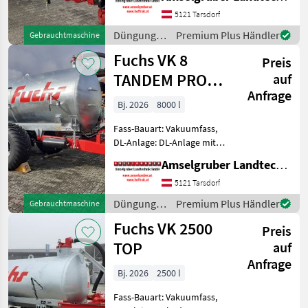
Langlebigkeit unschlagbar!
5121 Tarsdorf
(Stärkste Materialstärken +
Beste Materialen und
Düngung
Premium Plus Händler
Gebrauchtmaschine
und
Fuchs VK 8
Preis
Beregnung
/ Fuchs
TANDEM PRO
auf
Anfrage
Austria Limited
Bj. 2026
8000 l
Edition
Fass-Bauart: Vakuumfass,
DL-Anlage: DL-Anlage mit
ALB FUCHS Güllefässer- In
Amselgruber Landtechnik GmbH
Massivität und
Langlebigkeit unschlagbar!
5121 Tarsdorf
(Stärkste Materialstärken +
Düngung
Premium Plus Händler
Gebrauchtmaschine
Beste Materialen und
und
Fuchs VK 2500
Preis
Beregnung
/ Fuchs
TOP
auf
Anfrage
Bj. 2026
2500 l
Fass-Bauart: Vakuumfass,