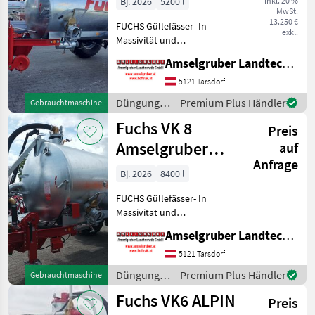
Bj. 2026
5200 l
inkl. 20 %
MwSt.
13.250 €
FUCHS Güllefässer- In
exkl.
Massivität und
Langlebigkeit unschlagbar!
Amselgruber Landtechnik GmbH
(Stärkste Materialstärken +
Beste Materialen und Beste
5121 Tarsdorf
Komponenten der
Düngung
Premium Plus Händler
Gebrauchtmaschine
führenden TOP Hersteller!)
und
Fuchs VK 8
Sei
Preis
Beregnung
/ Fuchs
Amselgruber
auf
Anfrage
Edition 1 Achs
Bj. 2026
8400 l
TOP
FUCHS Güllefässer- In
Massivität und
Langlebigkeit unschlagbar!
Amselgruber Landtechnik GmbH
(Stärkste Materialstärken +
Beste Materialen und Beste
5121 Tarsdorf
Komponenten der
Düngung
Premium Plus Händler
Gebrauchtmaschine
führenden TOP Hersteller!)
und
Fuchs VK6 ALPIN
Sei
Preis
Beregnung