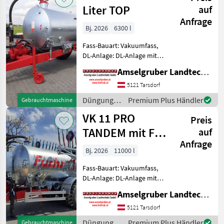
/ Fuchs
Liter TOP
auf
Anfrage
Bj. 2026
6300 l
Fass-Bauart: Vakuumfass,
DL-Anlage: DL-Anlage mit
ALB, Saugleitung,
Amselgruber Landtechnik GmbH
Breitverteiler FUCHS
Güllefässer- In Massivität
5121 Tarsdorf
und Langlebigkeit
Düngung
Premium Plus Händler
Gebrauchtmaschine
unschlagbar! (Stärkste
und
VK 11 PRO
Materialstä
Preis
Beregnung
/ Fuchs
TANDEM mit FSV
auf
Anfrage
12 Meter FUCHS
Bj. 2026
11000 l
Schlepp
Fass-Bauart: Vakuumfass,
DL-Anlage: DL-Anlage mit
ALB, Saugleitung,
Amselgruber Landtechnik GmbH
Schleppschlauchverteiler,
Luftrührwerk, gefedertes
5121 Tarsdorf
Achsaggregat, hydr.
Düngung
Premium Plus Händler
Gebrauchtmaschine