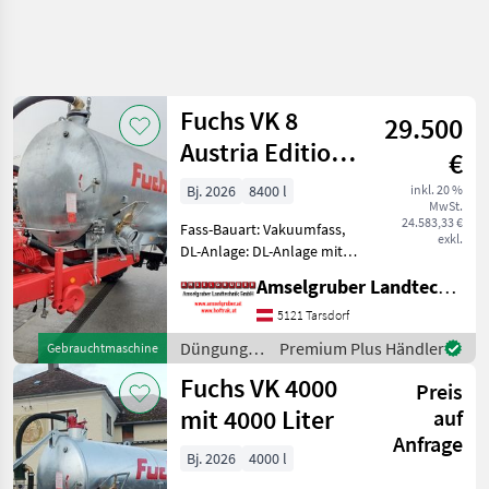
Fuchs VK 8
29.500
Austria Edition 1
€
Achs TOP
Bj. 2026
8400 l
inkl. 20 %
MwSt.
24.583,33 €
Fass-Bauart: Vakuumfass,
exkl.
DL-Anlage: DL-Anlage mit
ALB FUCHS Güllefässer- In
Amselgruber Landtechnik GmbH
Massivität und
Langlebigkeit unschlagbar!
5121 Tarsdorf
(Stärkste Materialstärken +
Düngung
Premium Plus Händler
Gebrauchtmaschine
Beste Materialen u
und
Fuchs VK 4000
Preis
Beregnung
/ Fuchs
mit 4000 Liter
auf
Anfrage
Bj. 2026
4000 l