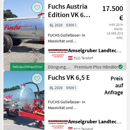
und
Fuchs Austria
Sei
17.500
Beregnung
/ Fuchs
Edition VK 6
€
6300 Liter
Bj. 2026
6300 l
inkl. 20 %
MwSt.
Einachs TOP
14.583,33 €
FUCHS Güllefässer- In
exkl.
Massivität und
Langlebigkeit unschlagbar!
Amselgruber Landtechnik GmbH
(Stärkste Materialstärken +
Beste Materialen und Beste
5121 Tarsdorf
Komponenten der
Düngung
Premium Plus Händler
Gebrauchtmaschine
führenden TOP Hersteller!)
und
Fuchs VK 6,5 E
Sei
Preis
Beregnung
/ Fuchs
auf
Bj. 2026
6500 l
Anfrage
FUCHS Güllefässer- In
Massivität und
Langlebigkeit unschlagbar!
(Stärkste Materialstärken +
Amselgruber Landtechnik GmbH
Beste Materialen und Beste
5121 Tarsdorf