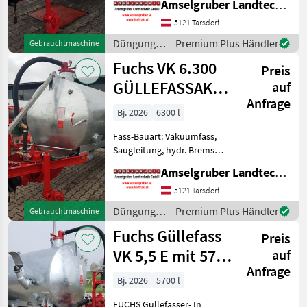
Amselgruber Landtechnik GmbH
und Langlebigkeit
5121 Tarsdorf
unschlagbar! (Stärkste
Materialstärken + Beste Ma
Düngung
Premium Plus Händler
Gebrauchtmaschine
und
Fuchs VK 6.300
Preis
Beregnung
/ Fuchs
GÜLLEFASSAKTION
auf
Anfrage
Österreichedition
Bj. 2026
6300 l
Fass-Bauart: Vakuumfass,
Saugleitung, hydr. Bremsen,
Seitenverteiler,
Amselgruber Landtechnik GmbH
Breitverteiler FUCHS
Güllefässer- In Massivität
5121 Tarsdorf
und Langlebigkeit
Düngung
Premium Plus Händler
Gebrauchtmaschine
unschlagbar! (Stärkste
und
Fuchs Güllefass
Materialst
Preis
Beregnung
/ Fuchs
VK 5,5 E mit 5700
auf
Anfrage
Liter
Bj. 2026
5700 l
FUCHS Güllefässer- In