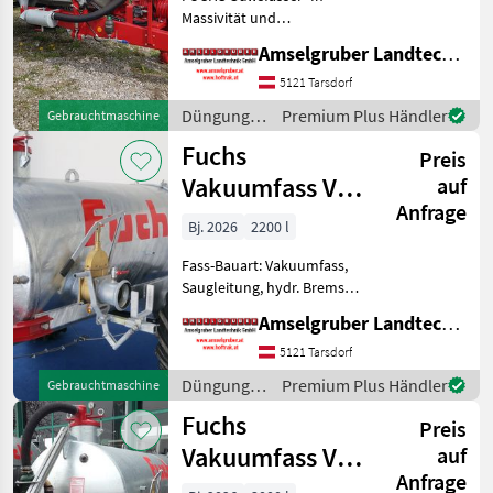
Massivität und
Langlebigkeit unschlagbar!
Amselgruber Landtechnik GmbH
(Stärkste Materialstärken +
Beste Materialen und Beste
5121 Tarsdorf
Komponenten der
Düngung
Premium Plus Händler
Gebrauchtmaschine
führenden TOP Hersteller!)
und
Fuchs
Sei
Preis
Beregnung
/ Fuchs
Vakuumfass VK
auf
Anfrage
2,2 mit 2200
Bj. 2026
2200 l
Liter
Fass-Bauart: Vakuumfass,
Saugleitung, hydr. Bremsen,
Breitverteiler FUCHS
Amselgruber Landtechnik GmbH
Güllefässer- In Massivität
und Langlebigkeit
5121 Tarsdorf
unschlagbar! (Stärkste
Düngung
Premium Plus Händler
Gebrauchtmaschine
Materialstärken + Beste Ma
und
Fuchs
Preis
Beregnung
/ Fuchs
Vakuumfass VK 3
auf
Anfrage
mit 3000 Liter