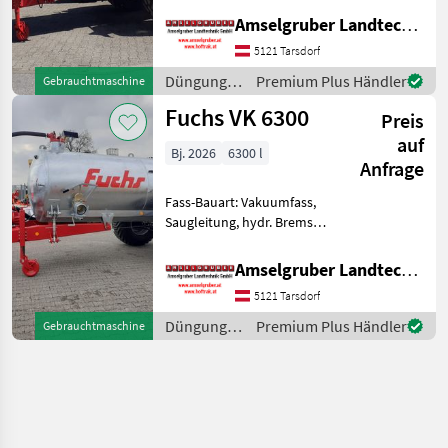
Massivität und
Amselgruber Landtechnik GmbH
Langlebigkeit unschlagbar!
5121 Tarsdorf
(Stärkste Materialstärken +
Beste Materialen und
Düngung
Premium Plus Händler
Gebrauchtmaschine
und
Fuchs VK 6300
Preis
Beregnung
/ Fuchs
auf
Bj. 2026
6300 l
Anfrage
Fass-Bauart: Vakuumfass,
Saugleitung, hydr. Bremsen,
Breitverteiler FUCHS
Güllefässer- In Massivität
Amselgruber Landtechnik GmbH
und Langlebigkeit
5121 Tarsdorf
unschlagbar! (Stärkste
Materialstärken + Beste Ma
Düngung
Premium Plus Händler
Gebrauchtmaschine
und
Beregnung
/ Fuchs