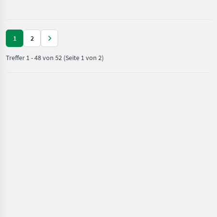
und
Beregnung
/ Fuchs
1
2
Treffer
1
-
48
von
52
(Seite 1 von 2)