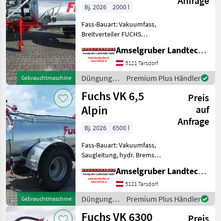
Anfrage
Bj. 2026
2000 l
Fass-Bauart: Vakuumfass,
Breitverteiler FUCHS
Güllefässer- In Massivität
Amselgruber Landtechnik GmbH
und Langlebigkeit
unschlagbar! (Stärkste
5121 Tarsdorf
Materialstärken + Beste
Düngung
Premium Plus Händler
Gebrauchtmaschine
Materialen und Beste
und
Fuchs VK 6,5
Kompone
Preis
Beregnung
/ Fuchs
Alpin
auf
Anfrage
Bj. 2026
6500 l
Fass-Bauart: Vakuumfass,
Saugleitung, hydr. Bremsen,
Breitverteiler FUCHS
Amselgruber Landtechnik GmbH
Güllefässer- In Massivität
und Langlebigkeit
5121 Tarsdorf
unschlagbar! (Stärkste
Düngung
Premium Plus Händler
Gebrauchtmaschine
Materialstärken + Beste Ma
und
Fuchs VK 6300
Preis
Beregnung