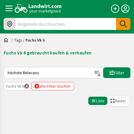
Angebote durchsuchen
/
Tags
/
Fuchs Vk 6
Fuchs Vk 6 gebraucht kaufen & verkaufen
So wird auf Landwirt.com sortiert
Filter
x
x
Fuchs Vk 6
alle Filter löschen
Liste
Raster
Suche