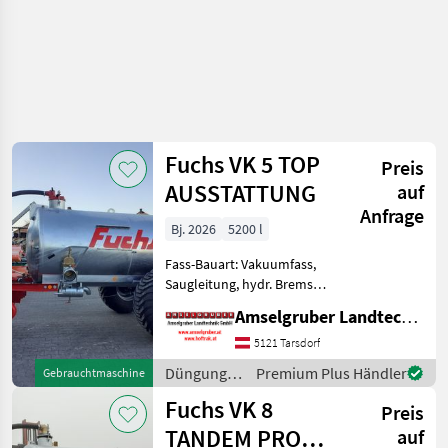
Fuchs VK 5 TOP
Preis
AUSSTATTUNG
auf
Anfrage
Bj. 2026
5200 l
Fass-Bauart: Vakuumfass,
Saugleitung, hydr. Bremsen,
Breitverteiler FUCHS
Amselgruber Landtechnik GmbH
Güllefässer- In Massivität
und Langlebigkeit
5121 Tarsdorf
unschlagbar! (Stärkste
Düngung
Premium Plus Händler
Gebrauchtmaschine
Materialstärken + Beste Ma
und
Fuchs VK 8
Preis
Beregnung
/ Fuchs
TANDEM PRO
auf