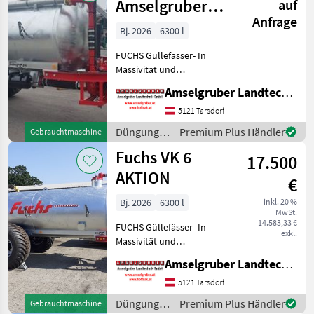
/ Fuchs
Amselgruber
auf
Anfrage
Edition
Bj. 2026
6300 l
FUCHS Güllefässer- In
Massivität und
Langlebigkeit unschlagbar!
Amselgruber Landtechnik GmbH
(Stärkste Materialstärken +
Beste Materialen und Beste
5121 Tarsdorf
Komponenten der
Düngung
Premium Plus Händler
Gebrauchtmaschine
führenden TOP Hersteller!)
und
Fuchs VK 6
Sei
17.500
Beregnung
/ Fuchs
AKTION
€
Bj. 2026
6300 l
inkl. 20 %
MwSt.
14.583,33 €
FUCHS Güllefässer- In
exkl.
Massivität und
Langlebigkeit unschlagbar!
Amselgruber Landtechnik GmbH
(Stärkste Materialstärken +
Beste Materialen und Beste
5121 Tarsdorf
Komponenten der
Düngung
Premium Plus Händler
Gebrauchtmaschine
führenden TOP Hersteller!)