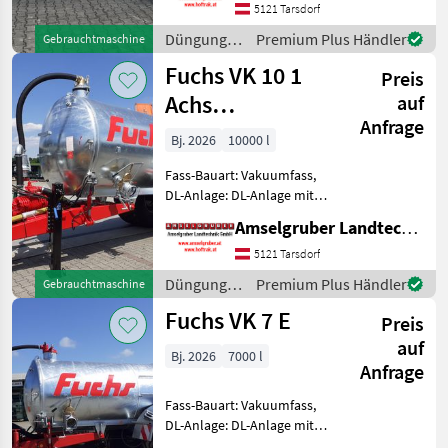
und Langlebigkeit
5121 Tarsdorf
unschlagbar! (Stärkste
Düngung
Premium Plus Händler
Gebrauchtmaschine
Materialstärken + Beste
und
Fuchs VK 10 1
Mate
Preis
Beregnung
/ Fuchs
Achs
auf
Anfrage
Amselgruber
Bj. 2026
10000 l
Edition TOP
Fass-Bauart: Vakuumfass,
DL-Anlage: DL-Anlage mit
ALB FUCHS Güllefässer- In
Amselgruber Landtechnik GmbH
Massivität und
Langlebigkeit unschlagbar!
5121 Tarsdorf
(Stärkste Materialstärken +
Düngung
Premium Plus Händler
Gebrauchtmaschine
Beste Materialen und
und
Fuchs VK 7 E
Preis
Beregnung
/ Fuchs
auf
Bj. 2026
7000 l
Anfrage
Fass-Bauart: Vakuumfass,
DL-Anlage: DL-Anlage mit
ALB FUCHS Güllefässer- In