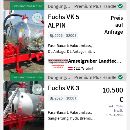
unschlagbar! (Stärkste
Düngung
Premium Plus Händler
Gebrauchtmaschine
Materialstärken + Beste Ma
und
Fuchs VK 5
Preis
Beregnung
/ Fuchs
ALPIN
auf
Anfrage
Bj. 2026
5200 l
Fass-Bauart: Vakuumfass,
DL-Anlage: DL-Anlage mit
ALB FUCHS Güllefässer- In
Amselgruber Landtechnik GmbH
Massivität und
Langlebigkeit unschlagbar!
5121 Tarsdorf
(Stärkste Materialstärken +
Düngung
Premium Plus Händler
Gebrauchtmaschine
Beste Materialen und
und
Fuchs VK 3
10.500
Beregnung
/ Fuchs
€
Bj. 2026
3000 l
inkl. 20 %
MwSt.
Fass-Bauart: Vakuumfass,
8.750 € exkl.
Saugleitung, hydr. Bremsen,
Breitverteiler FUCHS
Güllefässer- In Massivität