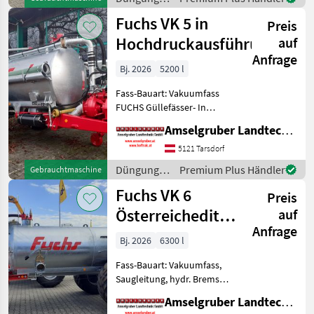
sperrbare Achse FUCHS
und
Fuchs VK 5 in
Güllefässe
Preis
Beregnung
/ Fuchs
Hochdruckausführung
auf
Anfrage
Bj. 2026
5200 l
Fass-Bauart: Vakuumfass
FUCHS Güllefässer- In
Massivität und
Amselgruber Landtechnik GmbH
Langlebigkeit unschlagbar!
(Stärkste Materialstärken +
5121 Tarsdorf
Beste Materialen und Beste
Düngung
Premium Plus Händler
Gebrauchtmaschine
Komponenten der führen
und
Fuchs VK 6
Preis
Beregnung
/ Fuchs
Österreichedition
auf
Anfrage
TOP
Bj. 2026
6300 l
Fass-Bauart: Vakuumfass,
Saugleitung, hydr. Bremsen,
Luftrührwerk FUCHS
Amselgruber Landtechnik GmbH
Güllefässer- In Massivität