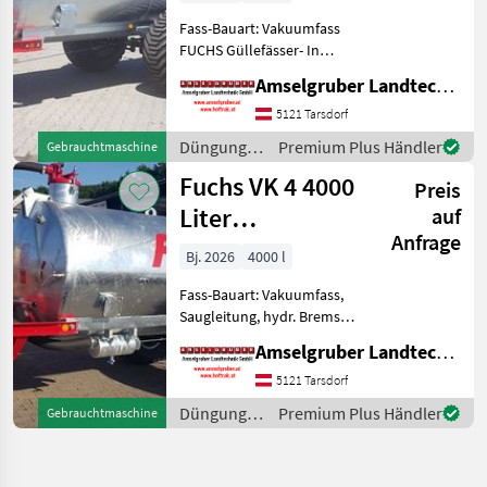
Fass-Bauart: Vakuumfass
FUCHS Güllefässer- In
Massivität und
Amselgruber Landtechnik GmbH
Langlebigkeit unschlagbar!
(Stärkste Materialstärken +
5121 Tarsdorf
Beste Materialen und Beste
Düngung
Premium Plus Händler
Gebrauchtmaschine
Komponenten der führen
und
Fuchs VK 4 4000
Preis
Beregnung
/ Fuchs
Liter
auf
Anfrage
Vakuumfass
Bj. 2026
4000 l
Fass-Bauart: Vakuumfass,
Saugleitung, hydr. Bremsen,
Breitverteiler FUCHS
Amselgruber Landtechnik GmbH
Güllefässer- In Massivität
und Langlebigkeit
5121 Tarsdorf
unschlagbar! (Stärkste
Düngung
Premium Plus Händler
Gebrauchtmaschine
Materialstärken + Beste Ma
und
Beregnung
/ Fuchs