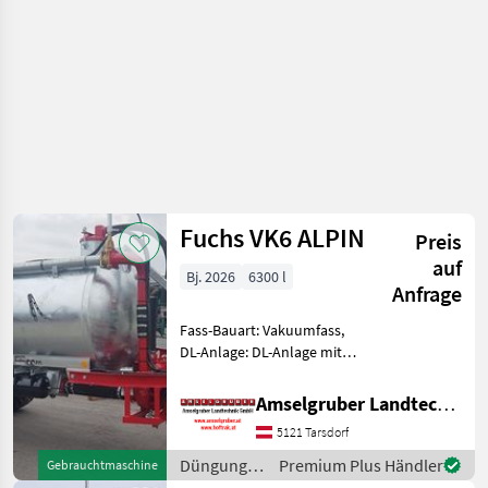
Fuchs VK6 ALPIN
Preis
auf
Bj. 2026
6300 l
Anfrage
Fass-Bauart: Vakuumfass,
DL-Anlage: DL-Anlage mit
ALB FUCHS Güllefässer- In
Massivität und
Amselgruber Landtechnik GmbH
Langlebigkeit unschlagbar!
5121 Tarsdorf
(Stärkste Materialstärken +
Beste Materialen und
Düngung
Premium Plus Händler
Gebrauchtmaschine
und