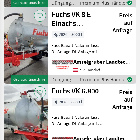
Düngung
Premium Plus Händler
Gebrauchtmaschine
Beste Materialen und
und
Fuchs VK 8 E
Preis
Beregnung
/ Fuchs
Einachs
auf
Anfrage
Amselgruber
Bj. 2026
8000 l
Edition
Fass-Bauart: Vakuumfass,
DL-Anlage: DL-Anlage mit
ALB, Saugleitung FUCHS
Amselgruber Landtechnik GmbH
Güllefässer- In Massivität
und Langlebigkeit
5121 Tarsdorf
unschlagbar! (Stärkste
Düngung
Premium Plus Händler
Gebrauchtmaschine
Materialstärken + Beste Ma
und
Fuchs VK 6.800
Preis
Beregnung
/ Fuchs
auf
Bj. 2026
6800 l
Anfrage
Fass-Bauart: Vakuumfass,
DL-Anlage: DL-Anlage mit
ALB FUCHS Güllefässer- In
Massivität und
Amselgruber Landtechnik GmbH