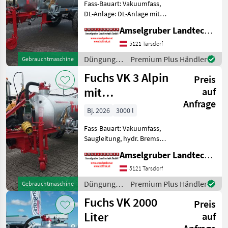
Fass-Bauart: Vakuumfass,
DL-Anlage: DL-Anlage mit
ALB FUCHS Güllefässer- In
Amselgruber Landtechnik GmbH
Massivität und
Langlebigkeit unschlagbar!
5121 Tarsdorf
(Stärkste Materialstärken +
Düngung
Premium Plus Händler
Gebrauchtmaschine
Beste Materialen und
und
Fuchs VK 3 Alpin
Preis
Beregnung
/ Fuchs
mit
auf
Anfrage
Hochdruckverteiler
Bj. 2026
3000 l
Fass-Bauart: Vakuumfass,
Saugleitung, hydr. Bremsen,
Breitverteiler FUCHS
Amselgruber Landtechnik GmbH
Güllefässer- In Massivität
und Langlebigkeit
5121 Tarsdorf
unschlagbar! (Stärkste
Düngung
Premium Plus Händler
Gebrauchtmaschine
Materialstärken + Beste Ma
und
Fuchs VK 2000
Preis
Beregnung
/ Fuchs
Liter
auf