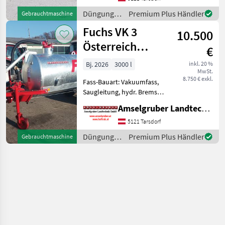
Komponenten der
führenden TOP Hersteller!)
Düngung
Premium Plus Händler
Gebrauchtmaschine
Sei
und
Fuchs VK 3
10.500
Beregnung
/ Fuchs
Österreich
€
Edition
Bj. 2026
3000 l
inkl. 20 %
MwSt.
8.750 € exkl.
Fass-Bauart: Vakuumfass,
Saugleitung, hydr. Bremsen,
Breitverteiler FUCHS
Amselgruber Landtechnik GmbH
Güllefässer- In Massivität
und Langlebigkeit
5121 Tarsdorf
unschlagbar! (Stärkste
Düngung
Premium Plus Händler
Gebrauchtmaschine
Materialstärken + Beste Ma
und
Beregnung
/ Fuchs