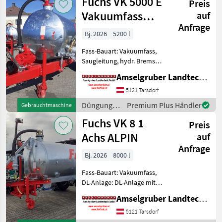
Fuchs VK 5000 E
Preis
Beregnung
/ Fuchs
Vakuumfass
auf
Anfrage
5.200 Liter
Bj. 2026
5200 l
Fass-Bauart: Vakuumfass,
Saugleitung, hydr. Bremsen,
Breitverteiler FUCHS
Amselgruber Landtechnik GmbH
Güllefässer- In Massivität
und Langlebigkeit
5121 Tarsdorf
unschlagbar! (Stärkste
Düngung
Premium Plus Händler
Gebrauchtmaschine
Materialstärken + Beste Ma
und
Fuchs VK 8 1
Preis
Beregnung
/ Fuchs
Achs ALPIN
auf
Anfrage
Bj. 2026
8000 l
Fass-Bauart: Vakuumfass,
DL-Anlage: DL-Anlage mit
ALB FUCHS Güllefässer- In
Amselgruber Landtechnik GmbH
Massivität und
Langlebigkeit unschlagbar!
5121 Tarsdorf
(Stärkste Materialstärken +