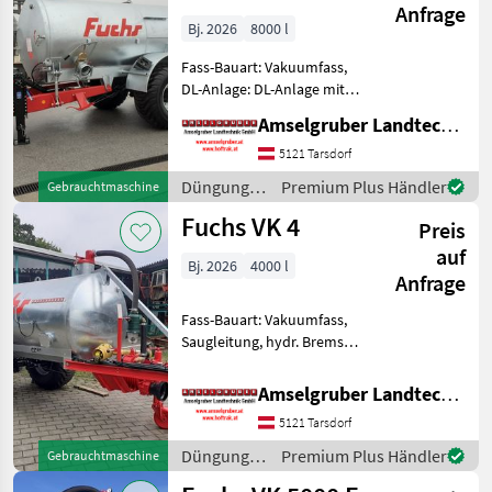
Anfrage
Austria Limited
Bj. 2026
8000 l
Edition
Fass-Bauart: Vakuumfass,
DL-Anlage: DL-Anlage mit
ALB FUCHS Güllefässer- In
Amselgruber Landtechnik GmbH
Massivität und
Langlebigkeit unschlagbar!
5121 Tarsdorf
(Stärkste Materialstärken +
Düngung
Premium Plus Händler
Gebrauchtmaschine
Beste Materialen und
und
Fuchs VK 4
Preis
Beregnung
/ Fuchs
auf
Bj. 2026
4000 l
Anfrage
Fass-Bauart: Vakuumfass,
Saugleitung, hydr. Bremsen,
Breitverteiler FUCHS
Güllefässer- In Massivität
Amselgruber Landtechnik GmbH
und Langlebigkeit
5121 Tarsdorf
unschlagbar! (Stärkste
Materialstärken + Beste Ma
Düngung
Premium Plus Händler
Gebrauchtmaschine
und