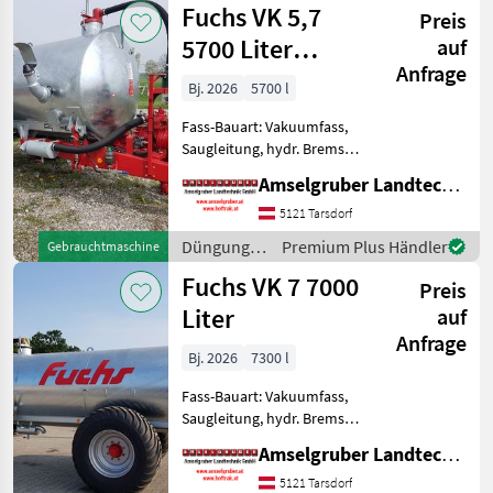
Fuchs VK 5,7
Preis
Beregnung
/ Fuchs
5700 Liter
auf
Anfrage
Einachs
Bj. 2026
5700 l
Fass-Bauart: Vakuumfass,
Saugleitung, hydr. Bremsen,
Breitverteiler FUCHS
Amselgruber Landtechnik GmbH
Güllefässer- In Massivität
und Langlebigkeit
5121 Tarsdorf
unschlagbar! (Stärkste
Düngung
Premium Plus Händler
Gebrauchtmaschine
Materialstärken + Beste Ma
und
Fuchs VK 7 7000
Preis
Beregnung
/ Fuchs
Liter
auf
Anfrage
Bj. 2026
7300 l
Fass-Bauart: Vakuumfass,
Saugleitung, hydr. Bremsen,
Breitverteiler FUCHS
Amselgruber Landtechnik GmbH
Güllefässer- In Massivität
und Langlebigkeit
5121 Tarsdorf