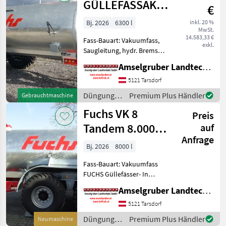
/ Fuchs
GÜLLEFASSAKTION
€
Österreichedition
Bj. 2026
6300 l
inkl. 20 %
MwSt.
14.583,33 €
Fass-Bauart: Vakuumfass,
exkl.
Saugleitung, hydr. Bremsen,
Breitverteiler FUCHS
Amselgruber Landtechnik GmbH
Güllefässer- In Massivität
und Langlebigkeit
5121 Tarsdorf
unschlagbar! (Stärkste
Düngung
Premium Plus Händler
Gebrauchtmaschine
Materialstärken + Beste Ma
und
Fuchs VK 8
Preis
Beregnung
/ Fuchs
Tandem 8.000
auf
Anfrage
Liter
Bj. 2026
8000 l
Tandemfass
Fass-Bauart: Vakuumfass
FUCHS Güllefässer- In
Massivität und
Amselgruber Landtechnik GmbH
Langlebigkeit unschlagbar!
(Stärkste Materialstärken +
5121 Tarsdorf
Beste Materialen und Beste
Düngung
Premium Plus Händler
Neumaschine
Komponenten der führen