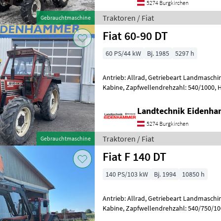
5274 Burgkirchen
Traktoren / Fiat
Gebrauchtmaschine
Fiat 60-90 DT
60 PS/44 kW
Bj. 1985
5297 h
Antrieb: Allrad, Getriebeart Landmaschin
Kabine, Zapfwellendrehzahl: 540/1000, 
km/h: 30 km/h, Bolzengröße Anhängevo
Landtechnik Eidenh
5274 Burgkirchen
Traktoren / Fiat
Gebrauchtmaschine
Fiat F 140 DT
140 PS/103 kW
Bj. 1994
10850 h
Antrieb: Allrad, Getriebeart Landmaschin
Kabine, Zapfwellendrehzahl: 540/750/10
km/h: 40 km/h, Druckluftbremse, Fr