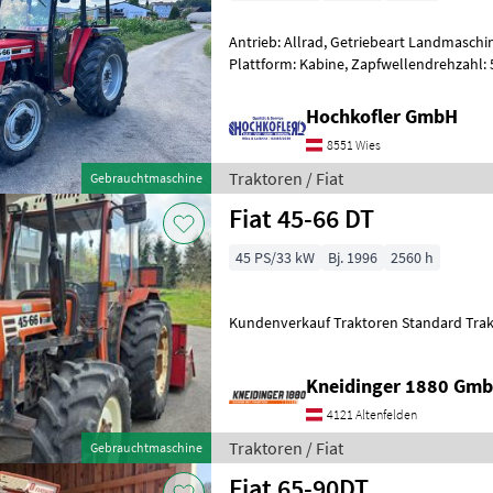
Antrieb: Allrad, Getriebeart Landmaschin
Plattform: Kabine, Zapfwellendrehzahl: 
Höchstgeschwindigkeit in km/h: 30 km/h
Hochkofler GmbH
8551 Wies
Traktoren / Fiat
Gebrauchtmaschine
Fiat 45-66 DT
45 PS/33 kW
Bj. 1996
2560 h
Kundenverkauf Traktoren Standard Tra
Kneidinger 1880 Gmb
4121 Altenfelden
Traktoren / Fiat
Gebrauchtmaschine
Fiat 65-90DT