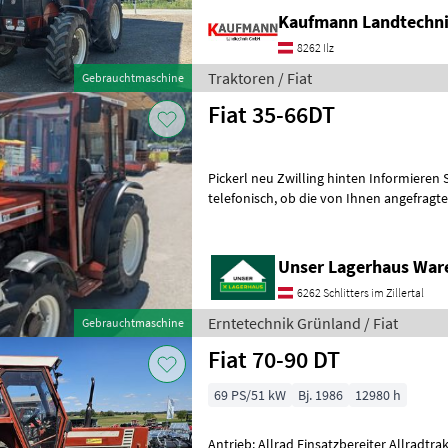
Kaufmann Landtechn
8262 Ilz
Traktoren / Fiat
Gebrauchtmaschine
Fiat 35-66DT
Pickerl neu Zwilling hinten Informieren Sie sich bitte vor Fahrt-Antritt
telefonisch, ob die von Ihnen angefragte Maschine aktuell bei uns am
Lager steht. Wir in
Unser Lagerhaus War
6262 Schlitters im Zillertal
Erntetechnik Grünland / Fiat
Gebrauchtmaschine
Fiat 70-90 DT
69 PS/51 kW
Bj. 1986
12980 h
Antrieb: Allrad Einsatzbereiter Allradtraktor, 2-DW Anschlüsse 