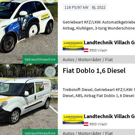
118 PS/87 kW
Bj. 2022
Getriebeart KFZ/LKW: Automatikgetriebe, 
Airbag, Alufelgen, 3-türig Wunderschöne
500 Elektro in Servicegepflegtem
Landtechnik Villach
9500 Villach
Autos / Motorräder / Fiat
Gebrauchtmaschine
Fiat Doblo 1,6 Diesel
Treibstoff: Diesel, Getriebeart KFZ/LKW: S
Diesel, ABS, Airbag Fiat Doblo 1, 6 Diesel-105PS, 6-Gang Scha
2 Sitzplätze, langer Radstan
Landtechnik Villach
9500 Villach
Autos / Motorräder / Fiat
Gebrauchtmaschine