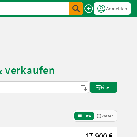
Anmelden
& verkaufen
Filter
Liste
Raster
17.900 €