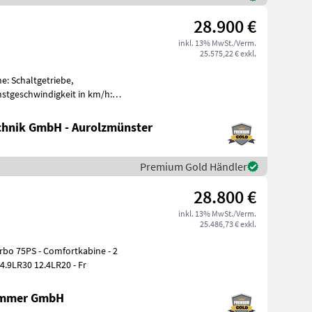
28.900 €
inkl. 13% MwSt./Verm.
25.575,22 € exkl.
e: Schaltgetriebe,
stgeschwindigkeit in km/h:
ung (mm):
hnik GmbH - Aurolzmünster
Premium Gold Händler
28.800 €
inkl. 13% MwSt./Verm.
25.486,73 € exkl.
Steuergeräte, 4 Anschlüsse - Bereifung: 14.9LR30 12.4LR20 - Fr
ammer GmbH