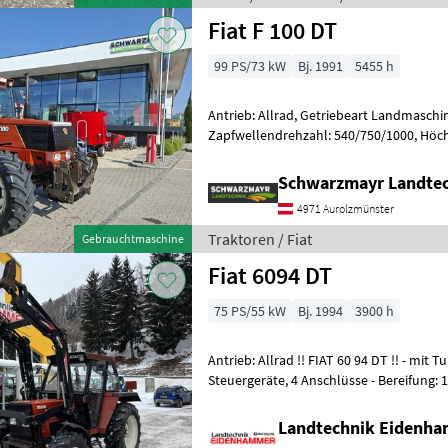
Fiat F 100 DT
99 PS/73 kW
Bj. 1991
5455 h
Antrieb: Allrad, Getriebeart Landmaschin
Zapfwellendrehzahl: 540/750/1000, Höch
40 km/h, Bolzengröße Anhängevorricht
Schwarzmayr Landtec
4971 Aurolzmünster
Traktoren / Fiat
Gebrauchtmaschine
Fiat 6094 DT
75 PS/55 kW
Bj. 1994
3900 h
Antrieb: Allrad !! FIAT 60 94 DT !! - mit Turbo 75PS - Comfortkabine - 2
Landtechnik Eidenh