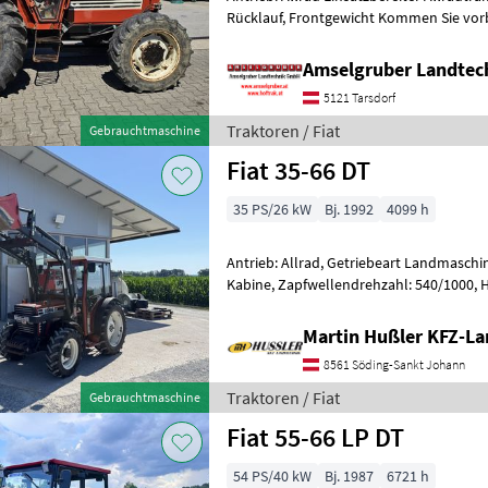
Rücklauf, Frontgewicht Kommen Sie vorbei zur Probefahrt, wir haben
noch viele weiter Gebrauch
Amselgruber Landte
5121 Tarsdorf
Traktoren / Fiat
Gebrauchtmaschine
Fiat 35-66 DT
35 PS/26 kW
Bj. 1992
4099 h
Antrieb: Allrad, Getriebeart Landmaschin
Kabine, Zapfwellendrehzahl: 540/1000, 
km/h: 30 km/h, Frontlader, Kriechgang,
Martin Hußler KFZ-La
8561 Söding-Sankt Johann
Traktoren / Fiat
Gebrauchtmaschine
Fiat 55-66 LP DT
54 PS/40 kW
Bj. 1987
6721 h