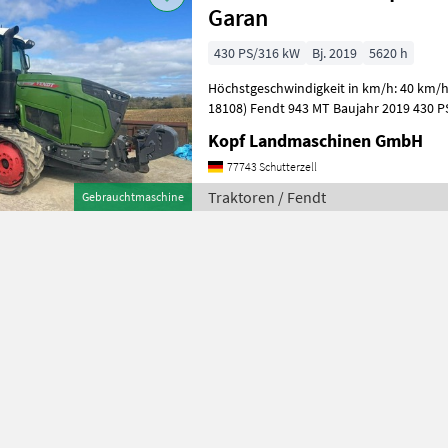
Garan
430 PS/316 kW
Bj. 2019
5620 h
Höchstgeschwindigkeit in km/h: 40 km/h Fendt 943 
18108) Fendt 943 MT Baujahr 2019 430 PS 40km/h Sisu Motor
Raupenlaufwerk 5.620 Betriebsstunden
Kopf Landmaschinen GmbH
77743 Schutterzell
Traktoren / Fendt
Gebrauchtmaschine