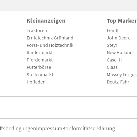
Kleinanzeigen
Top Marke
Traktoren
Fendt
Erntetechnik Grünland
John Deere
Forst- und Holztechnik
Steyr
Rindermarkt
New Holland
Pferdemarkt
Case IH
Futterbörse
Claas
Stellenmarkt
Massey Fergu
Hofladen
Deutz-Fahr
ftsbedingungen
Impressum
Konformitätserklärung