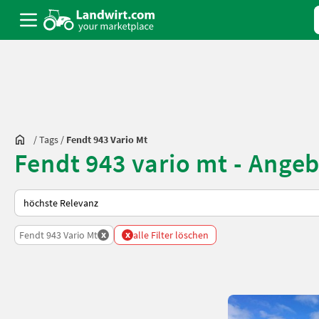
/
Tags
/
Fendt 943 Vario Mt
Fendt 943 vario mt - Ange
So wird auf Landwirt.com sortiert
x
x
Fendt 943 Vario Mt
alle Filter löschen