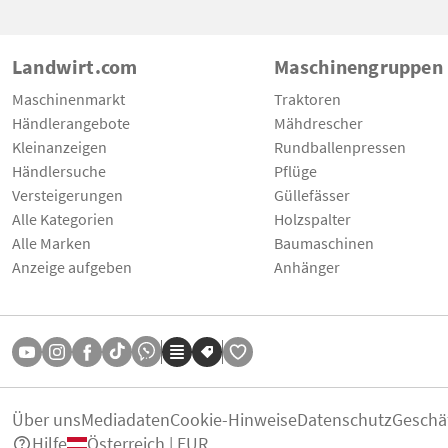
Landwirt.com
Maschinengruppen
Maschinenmarkt
Traktoren
Händlerangebote
Mähdrescher
Kleinanzeigen
Rundballenpressen
Händlersuche
Pflüge
Versteigerungen
Güllefässer
Alle Kategorien
Holzspalter
Alle Marken
Baumaschinen
Anzeige aufgeben
Anhänger
Über uns
Mediadaten
Cookie-Hinweise
Datenschutz
Geschä
Hilfe
Österreich | EUR