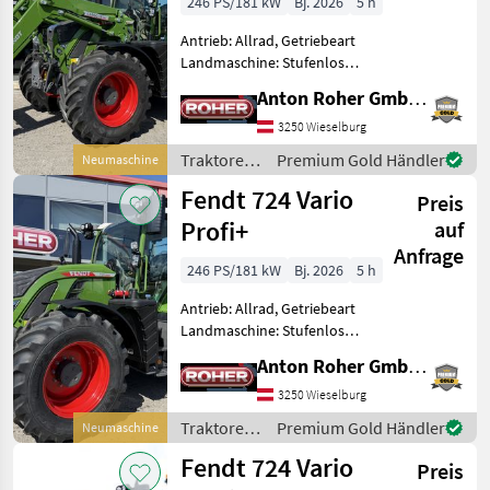
246 PS/181 kW
Bj. 2026
5 h
Antrieb: Allrad, Getriebeart
Landmaschine: Stufenloses
Getriebe, Plattform: Kabine,
Anton Roher GmbH (ACA Center Roher)
Zapfwellendrehzahl:
540/540E/1000/1000E,
3250 Wieselburg
Höchstgeschwindigkeit in
Traktoren
Premium Gold Händler
Neumaschine
km/h: 50 km/h, Aufla
/ Fendt
Fendt 724 Vario
Preis
Profi+
auf
Anfrage
246 PS/181 kW
Bj. 2026
5 h
Antrieb: Allrad, Getriebeart
Landmaschine: Stufenloses
Getriebe, Plattform: Kabine,
Anton Roher GmbH (ACA Center Roher)
Zapfwellendrehzahl:
540/540E/1000/1000E,
3250 Wieselburg
Höchstgeschwindigkeit in
Traktoren
Premium Gold Händler
Neumaschine
km/h: 50 km/h, Aufla
/ Fendt
Fendt 724 Vario
Preis