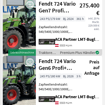
Fendt 724 Vario
275.400
Gen7 Profi
€
Setting 2
243 PS/179 kW
Bj. 2024
361 h
inkl. 20 %
MwSt.
229.500 €
Zapfwellendrehzahl:
exkl.
540/540E/1000/1000E,
Bolzengröße
ACA Partner LMT-Bugl GmbH
Anhängevorrichtung (mm):
38mm, Aufladung:
3383 Hürm
Turbolader mit
Traktoren /
Premium Plus Händler
Gebrauchtmaschine
Ladeluftkühlung,
Fendt
Fendt 724 Vario
Höchstgeschwindigkeit in
Preis
km/h: 50 km/h, Ge
Gen6 Profi+
auf
Anfrage
Setting2
245 PS/180 kW
Bj. 2026
3 h
Zapfwellendrehzahl:
540/540E/1000/1000E,
Bolzengröße
ACA Partner LMT-Bugl GmbH
Anhängevorrichtung (mm):
38mm, Aufladung:
3383 Hürm