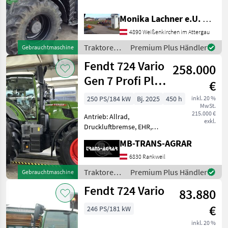
Getriebe, Plattform: Kabine,
Zapfwellendrehzahl:
Monika Lachner e.U. Maschinenhandel
540/540E/1000/1000E,
4890 Weißenkirchen im Attergau
Höchstgeschwindigkeit in
km/h: 50 km/h, Aufla
Traktoren /
Premium Plus Händler
Gebrauchtmaschine
Fendt
Fendt 724 Vario
258.000
Gen 7 Profi Plus
€
Baugleich 728
250 PS/184 kW
Bj. 2025
450 h
inkl. 20 %
MwSt.
215.000 €
Antrieb: Allrad,
exkl.
Druckluftbremse, EHR,
Frontzapfwelle, gefederte
MB-TRANS-AGRAR
Vorderachse,
Höchstgeschwindigkeit in
6830 Rankweil
km/h: 50 km/h, Kriechgang,
Traktoren /
Premium Plus Händler
Gebrauchtmaschine
Luftsitz, Plattform: Kabine,
Fendt
Fendt 724 Vario
Zapfwellendrehz
83.880
€
246 PS/181 kW
inkl. 20 %