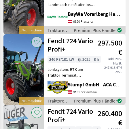
Landmaschine: Stufenloses
Getriebe, Plattform: Kabine,
BayWa Vorarlberg HandelsGmbH BayWa Technik
Höchstgeschwindigkeit in
km/h: 50 km/h, Aufladung:
6820 Frastanz
Turbolader, Bolzengröße
Traktoren /
Premium Plus Händler
Neumaschine
Anhängevorr
Fendt
Fendt 724 Vario
297.500
Profi+
€
246 PS/181 kW
Bj. 2025
8 h
inkl. 20 %
MwSt.
247.916,67 €
Lenksystem: RTK am
exkl.
Traktor Terminal,
Zapfwellendrehzahl:
Stumpf GmbH - ACA Center Stumpf
540/540E/1000/1000E,
Anhängevorrichtung:
9131 Grafenstein
automatisch,
Traktoren /
Premium Plus Händler
Neumaschine
Kreuzsteuerhebel:
Fendt
Fendt 724 Vario
elektrisch, Oberlenker
260.400
hinten: hydraulis
Profi+
€