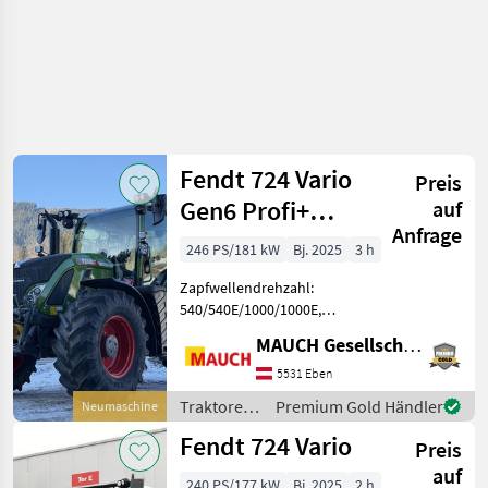
Fendt 724 Vario
Preis
Gen6 Profi+
auf
Anfrage
Setting 2
246 PS/181 kW
Bj. 2025
3 h
Zapfwellendrehzahl:
540/540E/1000/1000E,
Anhängevorrichtung:
MAUCH Gesellschaft m.b.H. & Co.KG, Eben
automatisch,
Kreuzsteuerhebel:
5531 Eben
elektrisch, Oberlenker
Traktoren
Premium Gold Händler
Neumaschine
hinten: hydraulisch,
/ Fendt
Fendt 724 Vario
Bolzengröße
Preis
Anhängevorrichtung (m
auf
240 PS/177 kW
Bj. 2025
2 h