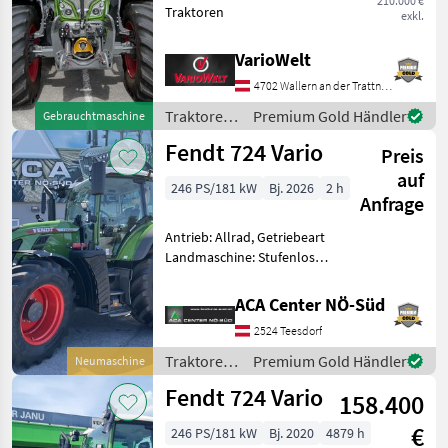
210.000 €
Traktoren
exkl.
VarioWelt
4702 Wallern an der Trattnach
Traktoren
Premium Gold Händler
Gebrauchtmaschine
/ Fendt
Fendt 724 Vario
Preis
auf
246 PS/181 kW
Bj. 2026
2 h
Anfrage
Antrieb: Allrad, Getriebeart
Landmaschine: Stufenloses
Getriebe, Plattform: Kabine,
Zapfwellendrehzahl:
ACA Center NÖ-Süd
540/540E/1000/1000E,
2524 Teesdorf
Höchstgeschwindigkeit in
km/h: 50 km/h, Aufla
Traktoren
Premium Gold Händler
Neumaschine
/ Fendt
Fendt 724 Vario
158.400
€
246 PS/181 kW
Bj. 2020
4879 h