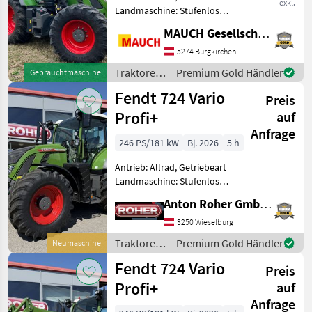
exkl.
Landmaschine: Stufenloses
Getriebe, Plattform: Kabine,
MAUCH Gesellschaft m.b.H. & Co.KG
Zapfwellendrehzahl:
540/540E/1000/1000E,
5274 Burgkirchen
Höchstgeschwindigkeit in
Traktoren
Premium Gold Händler
Gebrauchtmaschine
km/h: 50 km/h, Aufla
/ Fendt
Fendt 724 Vario
Preis
Profi+
auf
Anfrage
246 PS/181 kW
Bj. 2026
5 h
Antrieb: Allrad, Getriebeart
Landmaschine: Stufenloses
Getriebe, Plattform: Kabine,
Anton Roher GmbH (ACA Center Roher)
Zapfwellendrehzahl:
540/540E/1000/1000E,
3250 Wieselburg
Höchstgeschwindigkeit in
Traktoren
Premium Gold Händler
Neumaschine
km/h: 50 km/h, Aufla
/ Fendt
Fendt 724 Vario
Preis
Profi+
auf
Anfrage