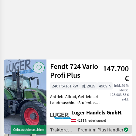
Fendt 724 Vario
147.700
Profi Plus
€
246 PS/181 kW
Bj. 2019
4969 h
inkl. 20 %
MwSt.
123.083,33 €
Antrieb: Allrad, Getriebeart
exkl.
Landmaschine: Stufenloses
Getriebe, Plattform: Kabine,
Luger Handels GmbH.
Zapfwellendrehzahl:
540/540E/1000/1000E,
4133 Niederkappel
Höchstgeschwindigkeit in
Traktoren /
Premium Plus Händler
Gebrauchtmaschine
km/h: 50 km/h, Aufla
Fendt