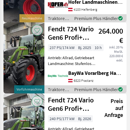
Hofer Landmaschinen Handels GmbH.
Zapfwellendrehzahl:
540/540E/1000/1000E,
4183 Helfenberg
Höchstgeschwindigkeit in
Traktoren /
Premium Plus Händler
Neumaschine
km/h: 50 km/h, Aufla
Fendt
Fendt 724 Vario
264.000
Gen6 Profi+
€
Setting2
237 PS/174 kW
Bj. 2025
10 h
inkl. 20 %
MwSt.
220.000 €
Antrieb: Allrad, Getriebeart
exkl.
Landmaschine: Stufenloses
Getriebe, Plattform: Kabine,
BayWa Vorarlberg HandelsGmbH BayWa Technik
Zapfwellendrehzahl:
540/540E/1000/1000E,
6820 Frastanz
Höchstgeschwindigkeit in
Traktoren /
Premium Plus Händler
Vorführmaschine
km/h: 50 km/h, Aufla
Fendt
Fendt 724 Vario
Preis
Gen6 Profi+
auf
Anfrage
Setting2
240 PS/177 kW
Bj. 2026
Antrieb: Allrad, Getriebeart