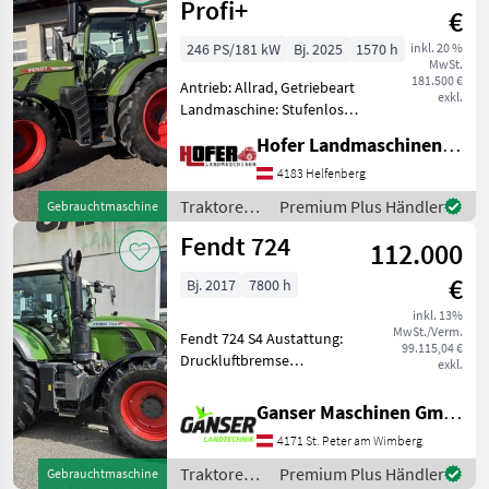
Profi+
€
246 PS/181 kW
Bj. 2025
1570 h
inkl. 20 %
MwSt.
181.500 €
Antrieb: Allrad, Getriebeart
exkl.
Landmaschine: Stufenloses
Getriebe, Plattform: Kabine,
Hofer Landmaschinen Handels GmbH.
Zapfwellendrehzahl:
540/540E/1000/1000E,
4183 Helfenberg
Höchstgeschwindigkeit in
Traktoren /
Premium Plus Händler
Gebrauchtmaschine
km/h: 50 km/h, Aufla
Fendt
Fendt 724
112.000
€
Bj. 2017
7800 h
inkl. 13%
MwSt./Verm.
Fendt 724 S4 Austattung:
99.115,04 €
Druckluftbremse
exkl.
Fronthubwerk
Frontzapfwelle Gefederte
Ganser Maschinen GmbH
Vorderachse
4171 St. Peter am Wimberg
Geschwindigkeit: 50 km/h
Hubraum: 6056 cm³
Traktoren /
Premium Plus Händler
Gebrauchtmaschine