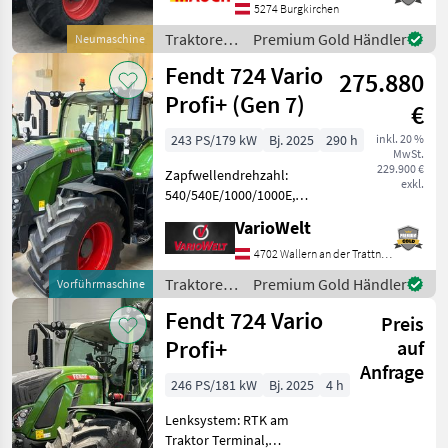
5274 Burgkirchen
Höchstgeschwindigkeit in
km/h: 50 km/h, Aufladung:
Traktoren
Premium Gold Händler
Neumaschine
/ Fendt
Fendt 724 Vario
275.880
Profi+ (Gen 7)
€
243 PS/179 kW
Bj. 2025
290 h
inkl. 20 %
MwSt.
229.900 €
Zapfwellendrehzahl:
exkl.
540/540E/1000/1000E,
Bolzengröße
VarioWelt
Anhängevorrichtung (mm):
38mm, Aufladung:
4702 Wallern an der Trattnach
Turbolader mit
Traktoren
Premium Gold Händler
Vorführmaschine
Ladeluftkühlung,
/ Fendt
Fendt 724 Vario
Höchstgeschwindigkeit in
Preis
km/h: 50 km/h, Ge
Profi+
auf
Anfrage
246 PS/181 kW
Bj. 2025
4 h
Lenksystem: RTK am
Traktor Terminal,