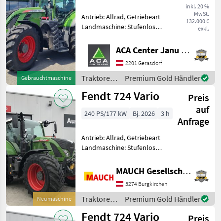
inkl. 20 %
MwSt.
Antrieb: Allrad, Getriebeart
132.000 €
Landmaschine: Stufenloses
exkl.
Getriebe, Plattform: Kabine,
Zapfwellendrehzahl:
ACA Center Janu GmbH
540/540E/1000/1000E,
2201 Gerasdorf
Höchstgeschwindigkeit in
km/h: 50 km/h, Aufla
Traktoren
Premium Gold Händler
Gebrauchtmaschine
/ Fendt
Fendt 724 Vario
Preis
auf
240 PS/177 kW
Bj. 2026
3 h
Anfrage
Antrieb: Allrad, Getriebeart
Landmaschine: Stufenloses
Getriebe, Plattform: Kabine,
Zapfwellendrehzahl:
MAUCH Gesellschaft m.b.H. & Co.KG
540/540E/1000,
5274 Burgkirchen
Höchstgeschwindigkeit in
km/h: 50 km/h, Aufladung:
Traktoren
Premium Gold Händler
Neumaschine
/ Fendt
Fendt 724 Vario
Preis