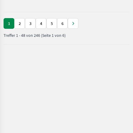
Kabinenfederung Klim
Fendt
1
2
3
4
5
6
Treffer
1
-
48
von
246
(Seite 1 von 6)