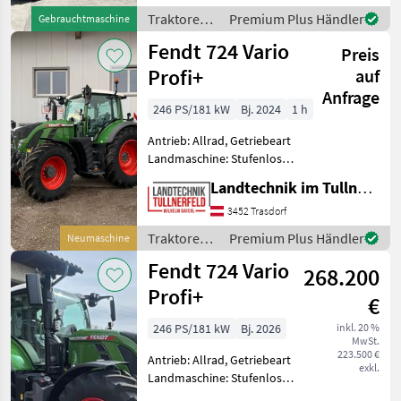
Turbolader mit
Traktoren /
Premium Plus Händler
Gebrauchtmaschine
Ladeluftkühlung,
Fendt
Fendt 724 Vario
Höchstgeschwindigkeit in
Preis
km/h: 50 km/h, Ge
Profi+
auf
Anfrage
246 PS/181 kW
Bj. 2024
1 h
Antrieb: Allrad, Getriebeart
Landmaschine: Stufenloses
Getriebe, Plattform: Kabine,
Landtechnik im Tullnerfeld Wilhelm Bayerl GmbH
Zapfwellendrehzahl:
540/540E/1000/1000E,
3452 Trasdorf
Höchstgeschwindigkeit in
Traktoren /
Premium Plus Händler
Neumaschine
km/h: 50 km/h, Aufla
Fendt
Fendt 724 Vario
268.200
Profi+
€
246 PS/181 kW
Bj. 2026
inkl. 20 %
MwSt.
223.500 €
Antrieb: Allrad, Getriebeart
exkl.
Landmaschine: Stufenloses
Getriebe, Plattform: Kabine,