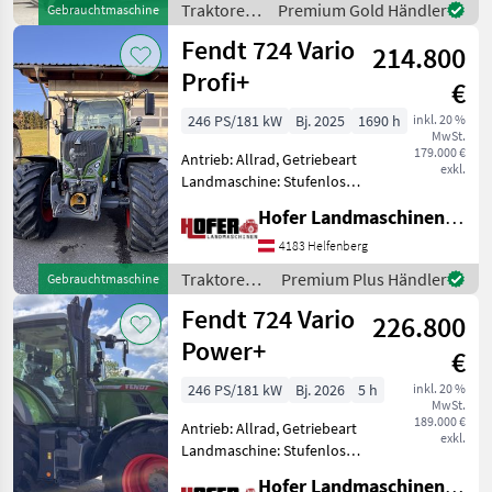
Traktoren
Premium Gold Händler
Gebrauchtmaschine
Anhängevorrichtung (mm):
/ Fendt
Fendt 724 Vario
38mm,
214.800
Höchstgeschwindigkeit in
Profi+
€
km
246 PS/181 kW
Bj. 2025
1690 h
inkl. 20 %
MwSt.
179.000 €
Antrieb: Allrad, Getriebeart
exkl.
Landmaschine: Stufenloses
Getriebe, Plattform: Kabine,
Hofer Landmaschinen Handels GmbH.
Zapfwellendrehzahl:
540/540E/1000/1000E,
4183 Helfenberg
Höchstgeschwindigkeit in
Traktoren /
Premium Plus Händler
Gebrauchtmaschine
km/h: 50 km/h, Aufla
Fendt
Fendt 724 Vario
226.800
Power+
€
246 PS/181 kW
Bj. 2026
5 h
inkl. 20 %
MwSt.
189.000 €
Antrieb: Allrad, Getriebeart
exkl.
Landmaschine: Stufenloses
Getriebe, Plattform: Kabine,
Hofer Landmaschinen Handels GmbH.