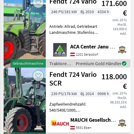
Fendt 724 Vario
171.600
€
246 PS/181 kW
Bj. 2019
4334 h
inkl. 20 %
MwSt.
Antrieb: Allrad, Getriebeart
143.000 €
Landmaschine: Stufenloses
exkl.
Getriebe, Plattform: Kabine,
Zapfwellendrehzahl:
ACA Center Janu GmbH
540/540E/1000/1000E,
2201 Gerasdorf
Höchstgeschwindigkeit in
km/h: 50 km/h, Aufla
Traktoren
Premium Gold Händler
Gebrauchtmaschine
/ Fendt
Fendt 724 Vario
118.000
SCR
€
239 PS/176 kW
Bj. 2014
9998 h
inkl. 20 %
MwSt.
98.333,33 €
Zapfwellendrehzahl:
exkl.
540/540E/1000,
Anhängevorrichtung:
MAUCH Gesellschaft m.b.H. & Co.KG, Eben
automatisch, Oberlenker
hinten: mechanisch,
5531 Eben
Bolzengröße