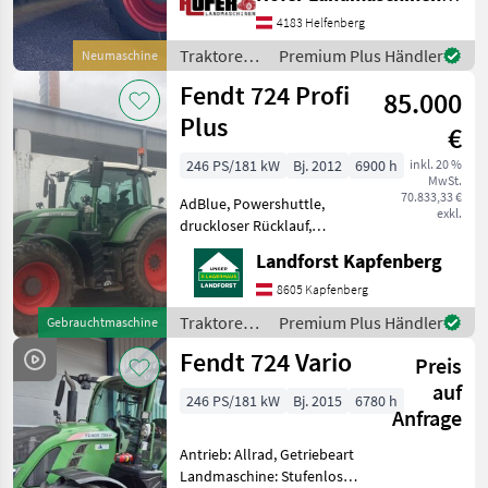
Zapfwellendrehzahl:
540/540E/1000/1000E,
4183 Helfenberg
Höchstgeschwindigkeit in
Traktoren /
Premium Plus Händler
Neumaschine
km/h: 50 km/h, Aufla
Fendt
Fendt 724 Profi
85.000
Plus
€
246 PS/181 kW
Bj. 2012
6900 h
inkl. 20 %
MwSt.
70.833,33 €
AdBlue, Powershuttle,
exkl.
druckloser Rücklauf,
Luftsitz,
Landforst Kapfenberg
Höchstgeschwindigkeit in
km/h: 50 km/h,
8605 Kapfenberg
Kabinenfederung,
Traktoren /
Premium Plus Händler
Gebrauchtmaschine
Plattform: Kabine,
Fendt
Fendt 724 Vario
Getriebeart Landmaschine:
Preis
Stufenloses Getri
auf
246 PS/181 kW
Bj. 2015
6780 h
Anfrage
Antrieb: Allrad, Getriebeart
Landmaschine: Stufenloses