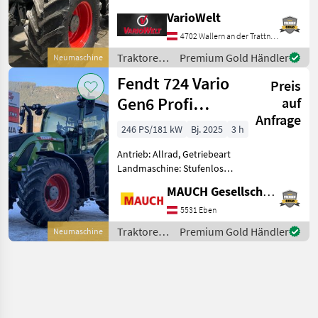
Zapfwellendrehzahl:
VarioWelt
540/540E/1000/1000E,
Anhängevorrichtung:
4702 Wallern an der Trattnach
automatisch,
Traktoren
Premium Gold Händler
Neumaschine
Kreuzsteuerhebel:
/ Fendt
Fendt 724 Vario
elektrisch, Oberlenker
Preis
hinten: hydraulis
Gen6 Profi
auf
Anfrage
Setting 2
246 PS/181 kW
Bj. 2025
3 h
Antrieb: Allrad, Getriebeart
Landmaschine: Stufenloses
Getriebe, Plattform: Kabine,
MAUCH Gesellschaft m.b.H. & Co.KG, Eben
Zapfwellendrehzahl:
540/540E/1000/1000E,
5531 Eben
Höchstgeschwindigkeit in
Traktoren
Premium Gold Händler
Neumaschine
km/h: 50 km/h, Aufla
/ Fendt