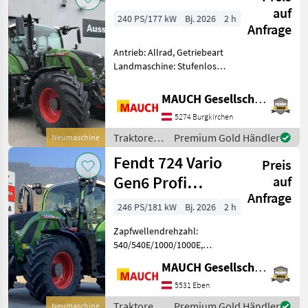
auf
240 PS/177 kW
Bj. 2026
2 h
Anfrage
Antrieb: Allrad, Getriebeart
Landmaschine: Stufenloses
Getriebe, Plattform: Kabine,
Zapfwellendrehzahl:
MAUCH Gesellschaft m.b.H. & Co.KG
540/540E/1000,
5274 Burgkirchen
Höchstgeschwindigkeit in
km/h: 50 km/h, Aufladung:
Traktoren
Premium Gold Händler
Neumaschine
/ Fendt
Fendt 724 Vario
Preis
Gen6 Profi
auf
Anfrage
Setting2
246 PS/181 kW
Bj. 2026
2 h
Zapfwellendrehzahl:
540/540E/1000/1000E,
Anhängevorrichtung:
MAUCH Gesellschaft m.b.H. & Co.KG, Eben
automatisch,
Kreuzsteuerhebel:
5531 Eben
elektrisch, Oberlenker
Traktoren
Premium Gold Händler
Neumaschine