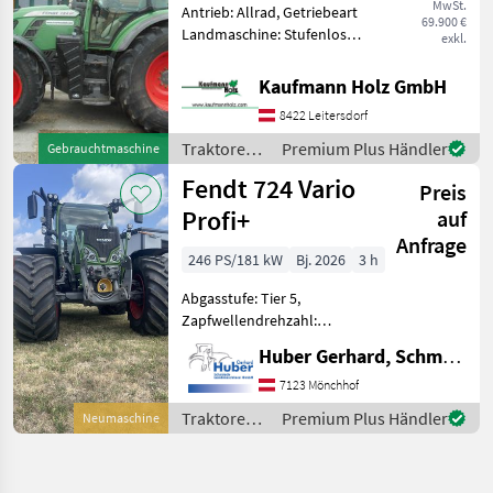
MwSt.
Antrieb: Allrad, Getriebeart
69.900 €
Landmaschine: Stufenloses
exkl.
Getriebe, Plattform: Kabine,
Zapfwellendrehzahl:
Kaufmann Holz GmbH
540/540E/1000/1000E,
8422 Leitersdorf
Höchstgeschwindigkeit in
km/h: 50 km/h, Aufla
Traktoren /
Premium Plus Händler
Gebrauchtmaschine
Fendt
Fendt 724 Vario
Preis
Profi+
auf
Anfrage
246 PS/181 kW
Bj. 2026
3 h
Abgasstufe: Tier 5,
Zapfwellendrehzahl:
540/540E/1000/1000E,
Huber Gerhard, Schmiede und Landmaschinen GmbH.
Bolzengröße
Anhängevorrichtung (mm):
7123 Mönchhof
38mm, Aufladung:
Traktoren /
Premium Plus Händler
Neumaschine
Turbolader mit
Fendt
Ladeluftkühlung,
Höchstgeschwindigkeit