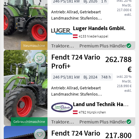
246 PS/181 kW
Bj. 2026
1 h
inkl. 20 %
MwSt.
217.000 €
Antrieb: Allrad, Getriebeart
exkl.
Landmaschine: Stufenloses
Getriebe, Plattform: Kabine,
Luger Handels GmbH.
Zapfwellendrehzahl:
540/540E/1000/1000E,
4133 Niederkappel
Höchstgeschwindigkeit in
Traktoren /
Premium Plus Händler
Neumaschine
km/h: 50 km/h, Aufla
Fendt
Fendt 724 Vario
262.788
Profi+
€
246 PS/181 kW
Bj. 2024
748 h
inkl. 20 %
MwSt.
218.990 €
Antrieb: Allrad, Getriebeart
exkl.
Landmaschine: Stufenloses
Getriebe, Plattform: Kabine,
Land und Technik HandelsgesmbH
Zapfwellendrehzahl:
540/540E/1000/1000E,
4792 Münzkirchen
Höchstgeschwindigkeit in
Traktoren /
Premium Plus Händler
Gebrauchtmaschine
km/h: 50 km/h, Aufla
Fendt
Fendt 724 Vario
217.800