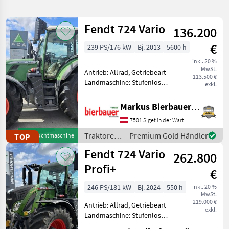
verfeinern
Fendt 724 Vario
136.200
Kategorie
Land
Filter
2
€
239 PS/176 kW
Bj. 2013
5600 h
246
inkl. 20 %
AKTUELLER
Zurücksetzen
Ergebnisse
MwSt.
Antrieb: Allrad, Getriebeart
PFAD
113.500 €
anzeigen
Landmaschine: Stufenloses
exkl.
Fendt
Getriebe, Plattform: Kabine,
724
Zapfwellendrehzahl:
Vario
Markus Bierbauer GmbH
S4
540/540E/1000,
7501 Siget in der Wart
Höchstgeschwindigkeit in
KATEGORIE
km/h: 50 km/h, Oberlenker
Traktoren
Premium Gold Händler
TOP
Gebrauchtmaschine
WÄHLEN
/ Fendt
Fendt 724 Vario
262.800
Landtechnik
241
Profi+
€
Bautechnik
5
246 PS/181 kW
Bj. 2024
550 h
inkl. 20 %
MwSt.
219.000 €
Antrieb: Allrad, Getriebeart
MARKTPLATZ
exkl.
Landmaschine: Stufenloses
Getriebe, Plattform: Kabine,
Marktplatz
Händlerangebote
Kleinanzeigen