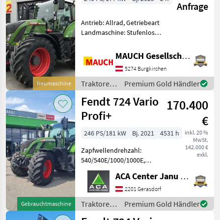
Anfrage
Antrieb: Allrad, Getriebeart
Landmaschine: Stufenloses
Getriebe, Plattform: Kabine,
Zapfwellendrehzahl:
MAUCH Gesellschaft m.b.H. & Co.KG
540/540E/1000,
5274 Burgkirchen
Höchstgeschwindigkeit in
km/h: 50 km/h, Aufladung:
Traktoren
Premium Gold Händler
Neumaschine
/ Fendt
Fendt 724 Vario
170.400
Profi+
€
246 PS/181 kW
Bj. 2021
4531 h
inkl. 20 %
MwSt.
142.000 €
Zapfwellendrehzahl:
exkl.
540/540E/1000/1000E,
Abgasstufe: Tier 5,
ACA Center Janu GmbH
Aufladung: Turbolader mit
Ladeluftkühlung,
2201 Gerasdorf
Höchstgeschwindigkeit in
Traktoren
Premium Gold Händler
Gebrauchtmaschine
km/h: 50 km/h, Getriebeart
/ Fendt
Landmaschine: