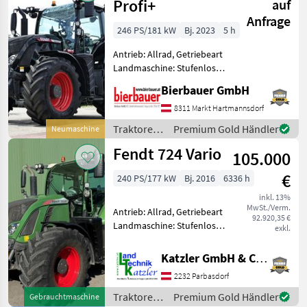
Profi+
auf
Anfrage
246 PS/181 kW
Bj. 2023
5 h
Antrieb: Allrad, Getriebeart
Landmaschine: Stufenloses
Getriebe, Plattform: Kabine,
Bierbauer GmbH
Zapfwellendrehzahl:
540/540E/1000/1000E,
8311 Markt Hartmannsdorf
Höchstgeschwindigkeit in
Traktoren
Premium Gold Händler
Neumaschine
km/h: 50 km/h, Aufla
/ Fendt
Fendt 724 Vario
105.000
€
240 PS/177 kW
Bj. 2016
6336 h
inkl. 13%
MwSt./Verm.
Antrieb: Allrad, Getriebeart
92.920,35 €
Landmaschine: Stufenloses
exkl.
Getriebe, Plattform: Kabine,
Zapfwellendrehzahl:
Katzler GmbH & Co.KG.
540/540E/1000,
2232 Parbasdorf
Höchstgeschwindigkeit in
km/h: 50 km/h, Aufladung:
Traktoren
Premium Gold Händler
Gebrauchtmaschine