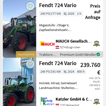
/ Fendt
Fendt 724 Vario
Preis
auf
240 PS/177 kW
Bj. 2026
2 h
Anfrage
Abgasstufe: -/Stage V,
Zapfwellendrehzahl:
540/540E/1000,
Bolzengröße
MAUCH Gesellschaft m.b.H. & Co.KG
Anhängevorrichtung (mm):
5274 Burgkirchen
38mm, Aufladung:
Turbolader mit
Traktoren
Premium Gold Händler
Neumaschine
Ladeluftkühlung,
/ Fendt
Fendt 724 Vario
Höchstgeschwindigkeit in
239.760
€
246 PS/181 kW
Bj. 2024
800 h
inkl. 20 %
MwSt.
Antrieb: Allrad, Getriebeart
199.800 €
Landmaschine: Stufenloses
exkl.
Getriebe, Plattform: Kabine,
Zapfwellendrehzahl:
Katzler GmbH & Co.KG.
540/540E/1000/1000E,
2232 Parbasdorf