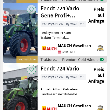
hinten: hydraulisch,
/ Fendt
Fendt 724 Vario
Bolzengröße
Preis
Anhängevorrichtung (m
Gen6 Profi+
auf
Anfrage
Setting2
246 PS/181 kW
Bj. 2026
2 h
Lenksystem: RTK am
Traktor Terminal,
Zapfwellendrehzahl:
MAUCH Gesellschaft m.b.H. & Co.KG, Eben
540/540E/1000/1000E,
Anhängevorrichtung:
5531 Eben
automatisch,
Traktoren
Premium Gold Händler
Neumaschine
Kreuzsteuerhebel:
/ Fendt
Fendt 724 Vario
elektrisch, Oberlenker
Preis
hinten: hydraulis
auf
240 PS/177 kW
Bj. 2026
2 h
Anfrage
Antrieb: Allrad, Getriebeart
Landmaschine: Stufenloses
Getriebe, Plattform: Kabine,
Zapfwellendrehzahl:
MAUCH Gesellschaft m.b.H. & Co.KG
540/540E/1000,