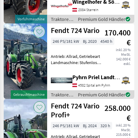
Wingelhofer & Söhne GmbH
Zapfwellendrehzahl:
540/540E/1000/1000E,
2084 Starrein
Höchstgeschwindigkeit in
Traktoren
Premium Gold Händler
Vorführmaschine
km/h: 50 km/h, Aufla
/ Fendt
Fendt 724 Vario
170.400
€
246 PS/181 kW
Bj. 2020
4540 h
inkl. 20 %
MwSt.
Antrieb: Allrad, Getriebeart
142.000 €
Landmaschine: Stufenloses
exkl.
Getriebe, Plattform: Kabine,
Zapfwellendrehzahl:
Pyhrn Priel Landtechnik JPJ GmbH
540/540E/1000/1000E,
4582 Spital am Pyhrn
Höchstgeschwindigkeit in
km/h: 50 km/h, Aufla
Traktoren
Premium Gold Händler
Gebrauchtmaschine
/ Fendt
Fendt 724 Vario
258.000
Profi+
€
246 PS/181 kW
Bj. 2024
320 h
inkl. 20 %
MwSt.
215.000 €
Antrieb: Allrad, Getriebeart