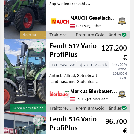
Zapfwellendrehzahl:
540/540E/1000,
Bolzengröße
MAUCH Gesellschaft m.b.H. & Co.KG
Anhängevorrichtung (mm):
5274 Burgkirchen
38mm, Aufladung:
Turbolader mit
Traktoren
Premium Gold Händler
Neumaschine
Ladeluftkühlung,
/ Fendt
Fendt 512 Vario
Höchstgeschwindigkeit in
127.200
ProfiPlus
€
131 PS/96 kW
Bj. 2013
4370 h
inkl. 20 %
MwSt.
106.000 €
Antrieb: Allrad, Getriebeart
exkl.
Landmaschine: Stufenloses
Getriebe, Plattform: Kabine,
Markus Bierbauer GmbH
Zapfwellendrehzahl:
540/540E/1000,
7501 Siget in der Wart
Höchstgeschwindigkeit in
Traktoren
Premium Gold Händler
Gebrauchtmaschine
km/h: 50 km/h, Aufladung:
/ Fendt
Fendt 516 Vario
96.700
ProfiPlus
€