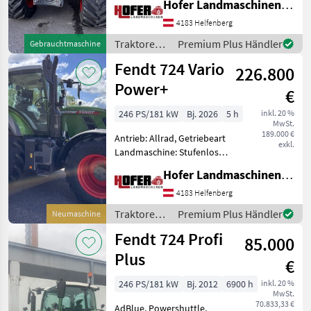
Hofer Landmaschinen Handels GmbH.
Zapfwellendrehzahl:
540/540E/1000/1000E,
4183 Helfenberg
Höchstgeschwindigkeit in
Traktoren /
Premium Plus Händler
Gebrauchtmaschine
km/h: 50 km/h, Aufla
Fendt
Fendt 724 Vario
226.800
Power+
€
246 PS/181 kW
Bj. 2026
5 h
inkl. 20 %
MwSt.
189.000 €
Antrieb: Allrad, Getriebeart
exkl.
Landmaschine: Stufenloses
Getriebe, Plattform: Kabine,
Hofer Landmaschinen Handels GmbH.
Zapfwellendrehzahl:
540/540E/1000/1000E,
4183 Helfenberg
Höchstgeschwindigkeit in
Traktoren /
Premium Plus Händler
Neumaschine
km/h: 50 km/h, Aufla
Fendt
Fendt 724 Profi
85.000
Plus
€
246 PS/181 kW
Bj. 2012
6900 h
inkl. 20 %
MwSt.
70.833,33 €
AdBlue, Powershuttle,