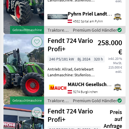
Landmaschine: Stufenloses
exkl.
Getriebe, Plattform: Kabine,
Zapfwellendrehzahl:
Pyhrn Priel Landtechnik JPJ GmbH
540/540E/1000/1000E,
4582 Spital am Pyhrn
Höchstgeschwindigkeit in
km/h: 50 km/h, Aufla
Traktoren
Premium Gold Händler
Gebrauchtmaschine
/ Fendt
Fendt 724 Vario
258.000
Profi+
€
246 PS/181 kW
Bj. 2024
320 h
inkl. 20 %
MwSt.
215.000 €
Antrieb: Allrad, Getriebeart
exkl.
Landmaschine: Stufenloses
Getriebe, Plattform: Kabine,
MAUCH Gesellschaft m.b.H. & Co.KG
Zapfwellendrehzahl:
540/540E/1000/1000E,
5274 Burgkirchen
Höchstgeschwindigkeit in
Traktoren
Premium Gold Händler
Gebrauchtmaschine
km/h: 50 km/h, Aufla
/ Fendt
Fendt 724 Vario
Preis
Profi+
auf
Anfrage