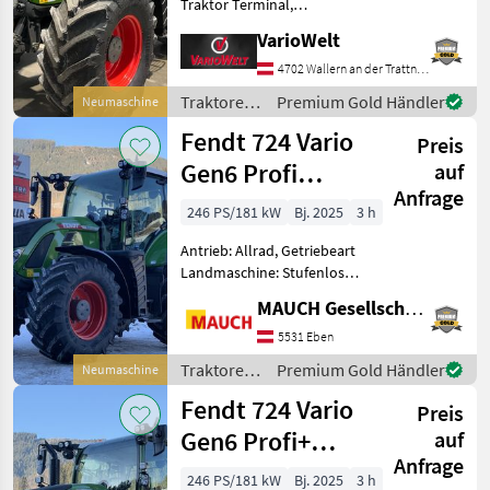
Traktor Terminal,
Zapfwellendrehzahl:
VarioWelt
540/540E/1000/1000E,
Anhängevorrichtung:
4702 Wallern an der Trattnach
automatisch,
Traktoren
Premium Gold Händler
Neumaschine
Kreuzsteuerhebel:
/ Fendt
Fendt 724 Vario
elektrisch, Oberlenker
Preis
hinten: hydraulis
Gen6 Profi
auf
Anfrage
Setting 2
246 PS/181 kW
Bj. 2025
3 h
Antrieb: Allrad, Getriebeart
Landmaschine: Stufenloses
Getriebe, Plattform: Kabine,
MAUCH Gesellschaft m.b.H. & Co.KG, Eben
Zapfwellendrehzahl:
540/540E/1000/1000E,
5531 Eben
Höchstgeschwindigkeit in
Traktoren
Premium Gold Händler
Neumaschine
km/h: 50 km/h, Aufla
/ Fendt
Fendt 724 Vario
Preis
Gen6 Profi+
auf
Anfrage
Setting 2
246 PS/181 kW
Bj. 2025
3 h