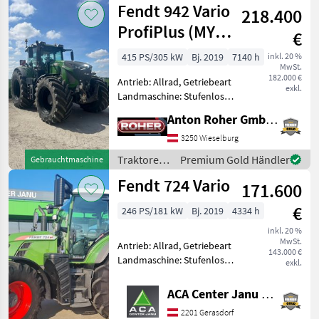
Fendt 942 Vario
Landmaschine:
218.400
ProfiPlus (MY
€
2020)
415 PS/305 kW
Bj. 2019
7140 h
inkl. 20 %
MwSt.
182.000 €
Antrieb: Allrad, Getriebeart
exkl.
Landmaschine: Stufenloses
Getriebe, Plattform: Kabine,
Anton Roher GmbH (ACA Center Roher)
Zapfwellendrehzahl:
540E/1000,
3250 Wieselburg
Höchstgeschwindigkeit in
Traktoren
Premium Gold Händler
Gebrauchtmaschine
km/h: 50 km/h, Aufladung:
/ Fendt
Fendt 724 Vario
Turb
171.600
€
246 PS/181 kW
Bj. 2019
4334 h
inkl. 20 %
MwSt.
Antrieb: Allrad, Getriebeart
143.000 €
Landmaschine: Stufenloses
exkl.
Getriebe, Plattform: Kabine,
Zapfwellendrehzahl:
ACA Center Janu GmbH
540/540E/1000/1000E,
2201 Gerasdorf
Höchstgeschwindigkeit in