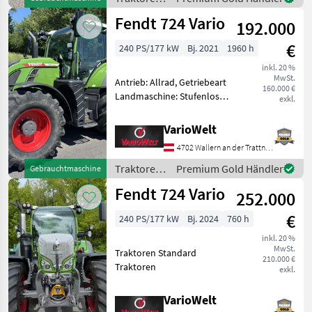
/ Fendt
Fendt 724 Vario
192.000
€
240 PS/177 kW
Bj. 2021
1960 h
inkl. 20 %
MwSt.
Antrieb: Allrad, Getriebeart
160.000 €
Landmaschine: Stufenloses
exkl.
Getriebe, Plattform: Kabine,
Zapfwellendrehzahl:
VarioWelt
540/540E/1000/1000E,
4702 Wallern an der Trattnach
Höchstgeschwindigkeit in
km/h: 50 km/h, Aufla
Traktoren
Premium Gold Händler
Gebrauchtmaschine
/ Fendt
Fendt 724 Vario
252.000
€
240 PS/177 kW
Bj. 2024
760 h
inkl. 20 %
MwSt.
Traktoren Standard
210.000 €
Traktoren
exkl.
VarioWelt