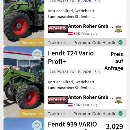
246 PS/181 kW
Bj. 2026
5 h
Antrieb: Allrad, Getriebeart
Landmaschine: Stufenloses
Getriebe, Plattform: Kabine,
Anton Roher GmbH (ACA Center Roher)
Zapfwellendrehzahl:
540/540E/1000/1000E,
3250 Wieselburg
Höchstgeschwindigkeit in
Traktoren
Premium Gold Händler
Neumaschine
km/h: 50 km/h, Aufla
/ Fendt
Fendt 724 Vario
Preis
Profi+
auf
Anfrage
246 PS/181 kW
Bj. 2026
5 h
Antrieb: Allrad, Getriebeart
Landmaschine: Stufenloses
Getriebe, Plattform: Kabine,
Anton Roher GmbH (ACA Center Roher)
Zapfwellendrehzahl:
540/540E/1000/1000E,
3250 Wieselburg
Höchstgeschwindigkeit in
Traktoren
Premium Gold Händler
Neumaschine
km/h: 50 km/h, Aufla
/ Fendt
Fendt 939 VARIO
3.029