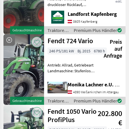
exkl.
druckloser Rücklauf,
Luftsitz,
Landforst Kapfenberg
Höchstgeschwindigkeit in
km/h: 50 km/h,
8605 Kapfenberg
Kabinenfederung,
Traktoren /
Premium Plus Händler
Gebrauchtmaschine
Plattform: Kabine,
Fendt
Fendt 724 Vario
Getriebeart Landmaschine:
Preis
Stufenloses Getri
auf
246 PS/181 kW
Bj. 2015
6780 h
Anfrage
Antrieb: Allrad, Getriebeart
Landmaschine: Stufenloses
Getriebe, Plattform: Kabine,
Zapfwellendrehzahl:
Monika Lachner e.U. Maschinenhandel
540/540E/1000/1000E,
4890 Weißenkirchen im Attergau
Höchstgeschwindigkeit in
km/h: 50 km/h, Aufla
Traktoren /
Premium Plus Händler
Gebrauchtmaschine
Fendt
Fendt 1050 Vario
202.800
ProfiPlus
€