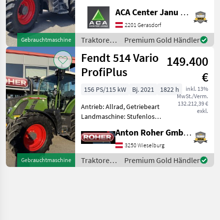
Zapfwellendrehzahl:
ACA Center Janu GmbH
540/540E/1000/1000E,
2201 Gerasdorf
Höchstgeschwindigkeit in
km/h: 50 km/h, Aufla
Traktoren
Premium Gold Händler
Gebrauchtmaschine
/ Fendt
Fendt 514 Vario
149.400
ProfiPlus
€
156 PS/115 kW
Bj. 2021
1822 h
inkl. 13%
MwSt./Verm.
132.212,39 €
Antrieb: Allrad, Getriebeart
exkl.
Landmaschine: Stufenloses
Getriebe, Plattform: Kabine,
Anton Roher GmbH (ACA Center Roher)
Zapfwellendrehzahl:
540/540E/1000,
3250 Wieselburg
Höchstgeschwindigkeit in
Traktoren
Premium Gold Händler
Gebrauchtmaschine
km/h: 50 km/h, Aufladung:
/ Fendt