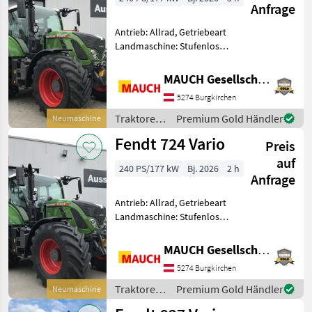
Anfrage
Antrieb: Allrad, Getriebeart
Landmaschine: Stufenloses
Getriebe, Plattform: Kabine,
Zapfwellendrehzahl:
MAUCH Gesellschaft m.b.H. & Co.KG
540/540E/1000,
5274 Burgkirchen
Höchstgeschwindigkeit in
km/h: 50 km/h, Aufladung:
Traktoren
Premium Gold Händler
Neumaschine
/ Fendt
Fendt 724 Vario
Preis
auf
240 PS/177 kW
Bj. 2026
2 h
Anfrage
Antrieb: Allrad, Getriebeart
Landmaschine: Stufenloses
Getriebe, Plattform: Kabine,
Zapfwellendrehzahl:
MAUCH Gesellschaft m.b.H. & Co.KG
540/540E/1000,
5274 Burgkirchen
Höchstgeschwindigkeit in
km/h: 50 km/h, Aufladung:
Traktoren
Premium Gold Händler
Neumaschine
/ Fendt