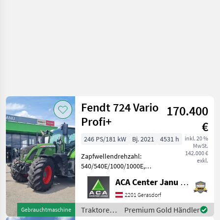
Fendt 724 Vario
170.400
Profi+
€
246 PS/181 kW
Bj. 2021
4531 h
inkl. 20 %
MwSt.
142.000 €
Zapfwellendrehzahl:
exkl.
540/540E/1000/1000E,
Abgasstufe: Tier 5,
ACA Center Janu GmbH
Aufladung: Turbolader mit
Ladeluftkühlung,
2201 Gerasdorf
Höchstgeschwindigkeit in
Traktoren
Premium Gold Händler
Gebrauchtmaschine
km/h: 50 km/h, Getriebeart
/ Fendt