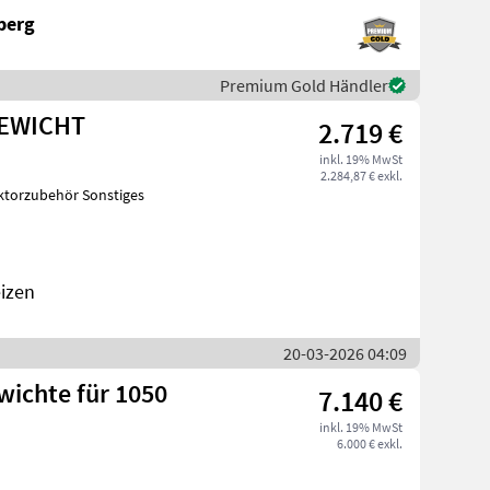
berg
Premium Gold Händler
GEWICHT
2.719 €
inkl. 19% MwSt
2.284,87 € exkl.
ktorzubehör Sonstiges
izen
20-03-2026 04:09
wichte für 1050
7.140 €
inkl. 19% MwSt
6.000 € exkl.