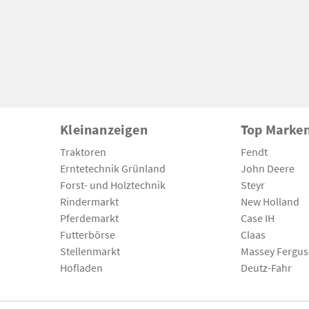
Kleinanzeigen
Top Marke
Traktoren
Fendt
Erntetechnik Grünland
John Deere
Forst- und Holztechnik
Steyr
Rindermarkt
New Holland
Pferdemarkt
Case IH
Futterbörse
Claas
Stellenmarkt
Massey Fergu
Hofladen
Deutz-Fahr