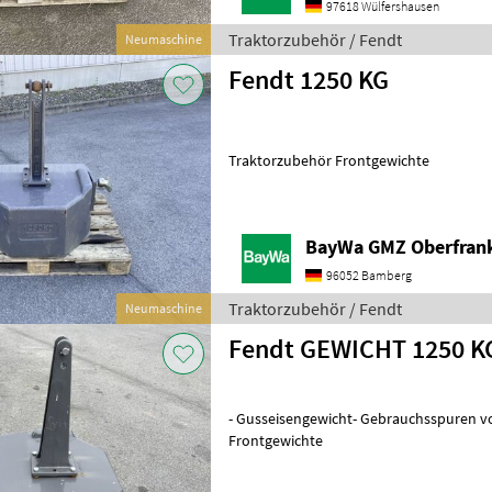
97618 Wülfershausen
Traktorzubehör / Fendt
Neumaschine
Fendt 1250 KG
Traktorzubehör Frontgewichte
BayWa GMZ Oberfran
96052 Bamberg
Traktorzubehör / Fendt
Neumaschine
Fendt GEWICHT 1250 K
- Gusseisengewicht- Gebrauchsspuren 
Frontgewichte