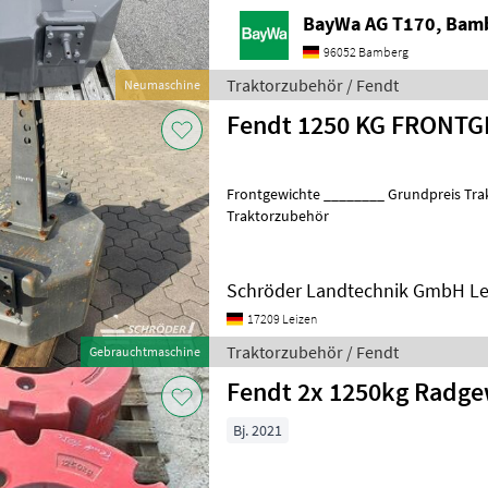
BayWa AG T170, Bam
96052 Bamberg
Traktorzubehör / Fendt
Neumaschine
Fendt 1250 KG FRONT
Frontgewichte ________ Grundpreis Tra
Traktorzubehör
Schröder Landtechnik GmbH Le
17209 Leizen
Traktorzubehör / Fendt
Gebrauchtmaschine
Fendt 2x 1250kg Radge
Bj. 2021