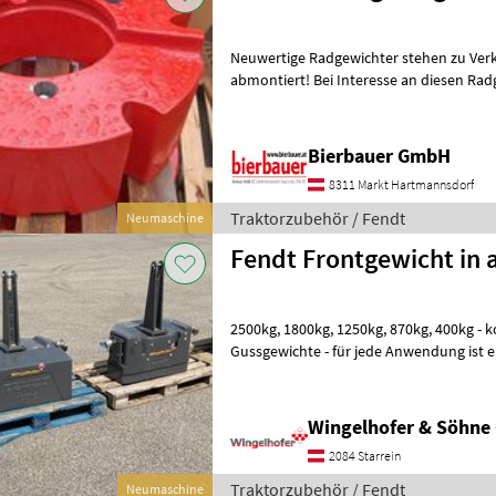
Neuwertige Radgewichter stehen zu Ver
abmontiert! Bei Interesse an diesen Radgewichte oder Fragen zum
technischen Zustand und zur Ver
Bierbauer GmbH
8311 Markt Hartmannsdorf
Traktorzubehör / Fendt
Neumaschine
Fendt Frontgewicht in 
2500kg, 1800kg, 1250kg, 870kg, 400kg - kompakte und komfortable
Gussgewichte - für jede Anwendung ist ein passendes Frontgewicht
das A und O für eine effiziente A
Wingelhofer & Söhn
2084 Starrein
Traktorzubehör / Fendt
Neumaschine