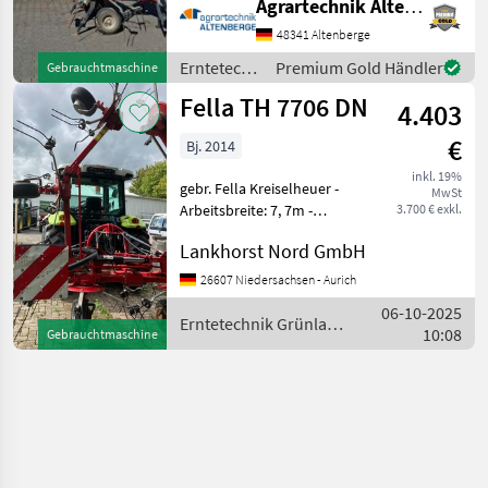
Agrartechnik Altenberge GmbH
Erntetechnik Grünland
48341 Altenberge
Kreiselheuer
Erntetechnik
Premium Gold Händler
Gebrauchtmaschine
Grünland /
Fella TH 7706 DN
4.403
Fella
€
Bj. 2014
inkl. 19%
gebr. Fella Kreiselheuer -
MwSt
Arbeitsbreite: 7, 7m -
3.700 € exkl.
Transportbreite: 3, 0m -
Lankhorst Nord GmbH
Eigengewicht: ca. 0, 95 t -
Leistungsbedarf: 60 kW -
26607 Niedersachsen - Aurich
Anzahl Zinkenarme: 6 -
06-10-2025
Bereifung Kreisel
Erntetechnik Grünland
10:08
Gebrauchtmaschine
/ Fella