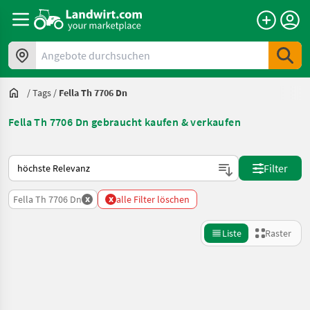
Angebote durchsuchen
/
Tags
/
Fella Th 7706 Dn
Fella Th 7706 Dn gebraucht kaufen & verkaufen
So wird auf Landwirt.com sortiert
Filter
x
x
Fella Th 7706 Dn
alle Filter löschen
Liste
Raster
Suche