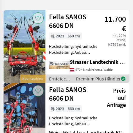
verfeinern
Fella SANOS
11.700
Kategorie
Land
Filter
2
6606 DN
€
2
Bj. 2023
660 cm
inkl. 20 %
AKTUELLER
Zurücksetzen
Ergebnisse
MwSt.
PFAD
9.750 € exkl.
anzeigen
Hochstellung: hydraulische
Fella
Hochstellung, Anbau
Sanos
Kreisler,
6606
Strasser Landtechnik GmbH
Zinkenverlustsicherung,
Dn
Grenzstreueinrichtung,
4724 Neukirchen a. Walde
Streuwinkelverstellung,
KATEGORIE
Erntetechnik
Premium Plus Händler
Neumaschine
WÄHLEN
Schutzbügel - Zentrale
Grünland /
Fella SANOS
Randstreueinrichtun
Preis
Fella
Landtechnik
2
6606 DN
auf
Anfrage
MARKTPLATZ
Bj. 2023
660 cm
Hochstellung: hydraulische
Marktplatz
Händlerangebote
Kleinanzeigen
Hochstellung, Anbau
Kreisler, Schutzbügel Zum
Weiss Metallbau Landtechnik KG