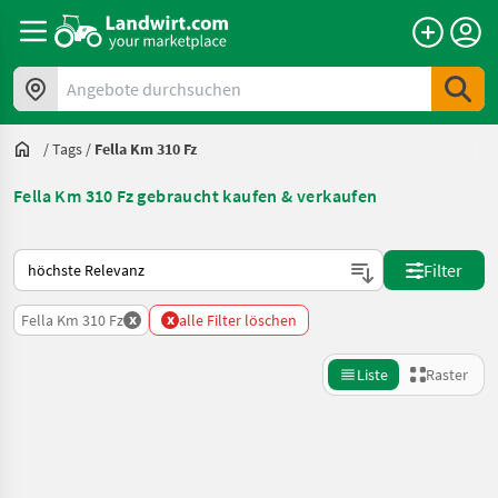
Angebote durchsuchen
/
Tags
/
Fella Km 310 Fz
Fella Km 310 Fz gebraucht kaufen & verkaufen
So wird auf Landwirt.com sortiert
Filter
x
x
Fella Km 310 Fz
alle Filter löschen
Liste
Raster
Suche