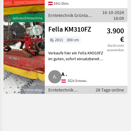
+++ gezogenes Fella KM 310
6341 Ebbs
FZ Trommelmähwerk+++
16-10-2024
Erntetechnik Grünland
Erntetechnik Grünland
16:09
Gebrauchtmaschine
Mähwerke
/ Fella
Fella KM310FZ
3.900
€
Bj. 2011
300 cm
MwSt nicht
ausweisbar
Verkaufe hier ein Fella KM310FZ
im guten, sofort einsatzbereiten
Zustand. Bj. 2011.
Trommelmähwerk mit
A .
gezogener Aufhängung für sehr
3824 Grossau
gute Bodenanpassung. Im
vergange
Erntetechnik
28 Tage online
Kleinanzeige
Grünland /
Mähwerke