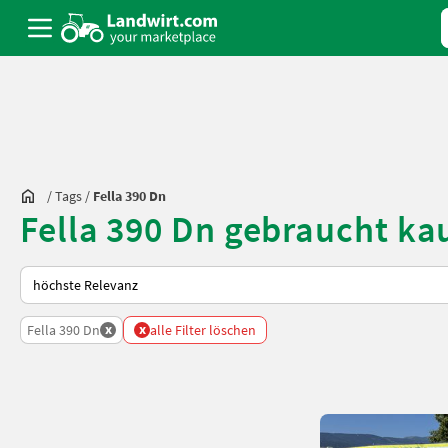
/
Tags
/
Fella 390 Dn
Fella 390 Dn gebraucht ka
So wird auf Landwirt.com sortiert
x
x
Fella 390 Dn
alle Filter löschen