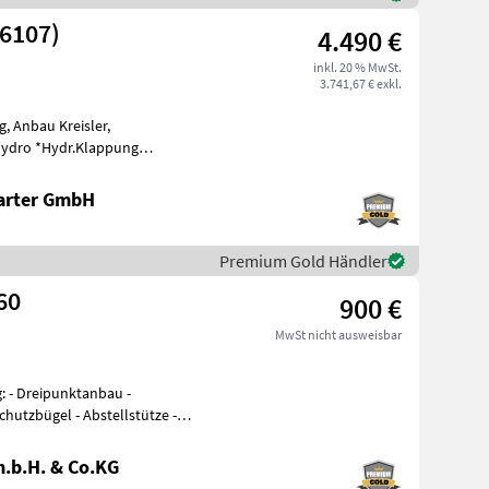
26107)
4.490 €
inkl. 20 % MwSt.
3.741,67 € exkl.
, Anbau Kreisler,
 Hydro *Hydr.Klappung
Nachstehend finden Sie äh
arter GmbH
Premium Gold Händler
60
900 €
MwSt nicht ausweisbar
 -
chutzbügel - Abstellstütze -
.b.H. & Co.KG