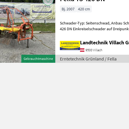
Bj. 2007
420 cm
Schwader-Typ: Seitenschwad, Anbau Sc
426 DN Einkreiselschwader auf Dreipunktanbau Ka
mit Dämpfungsstreben, Tandemach
Landtechnik Villach
9500 Villach
Erntetechnik Grünland / Fella
Gebrauchtmaschine