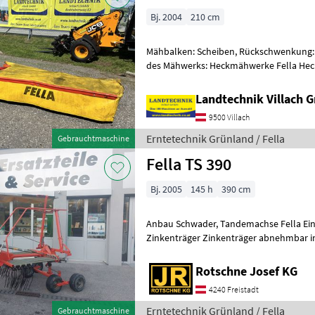
Bj. 2004
210 cm
Mähbalken: Scheiben, Rückschwenkung:
des Mähwerks: Heckmähwerke Fella He
Landtechnik Villach
9500 Villach
Erntetechnik Grünland / Fella
Gebrauchtmaschine
Fella TS 390
Bj. 2005
145 h
390 cm
Anbau Schwader, Tandemachse Fella Ein
Zinkenträger Zinkenträger abnehmbar in Transportstellung
Gelenkwelle Tandemfahrwerk sofort ein
Rotschne Josef KG
4240 Freistadt
Erntetechnik Grünland / Fella
Gebrauchtmaschine