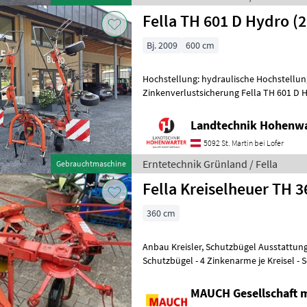
Fella TH 601 D Hydro (
Bj. 2009
600 cm
Hochstellung: hydraulische Hochstellung
Zinkenverlustsicherung Fella TH 601 D
*Gelenkwelle *Warnrafeln 
Landtechnik Hohenw
5092 St. Martin bei Lofer
Erntetechnik Grünland / Fella
Gebrauchtmaschine
Fella Kreiselheuer TH 3
360 cm
Anbau Kreisler, Schutzbügel Ausstattung: - Dreipunktanbau
Schutzbügel - 4 Zinkenarme je Kreisel - S
mech. Rückschwenkung - Arbe
MAUCH Gesellschaft m