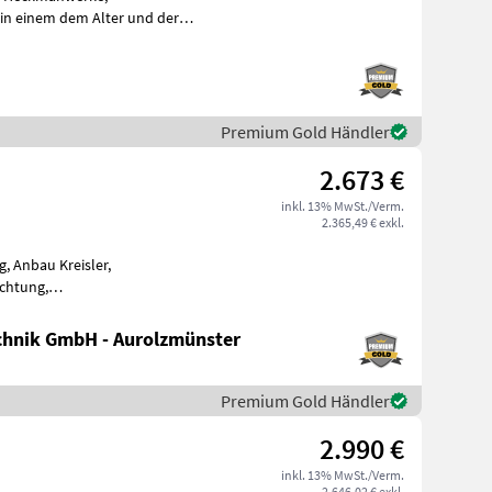
 in einem dem Alter und der
ann nach tel
Premium Gold Händler
2.673 €
inkl. 13% MwSt./Verm.
2.365,49 € exkl.
, Anbau Kreisler,
ichtung,
Streuwinkelverstellung, Schutzbügel EDV: 63849 Kreiselheuer -
hnik GmbH - Aurolzmünster
Premium Gold Händler
2.990 €
inkl. 13% MwSt./Verm.
2.646,02 € exkl.