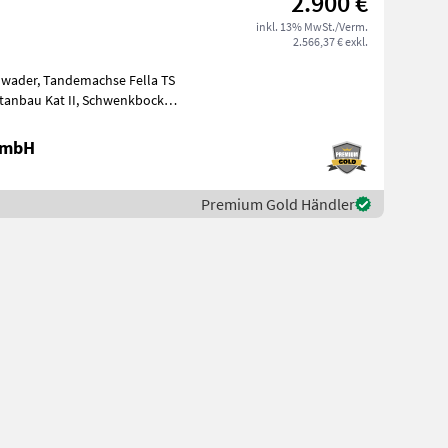
2.900 €
inkl. 13% MwSt./Verm.
2.566,37 € exkl.
hwader, Tandemachse Fella TS
t II, Schwenkbock
se, A
 GmbH
Premium Gold Händler