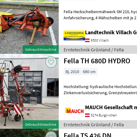
Fella Heckscheibenmähwerk SM 210, hydraulischer Klappung,
Anfahrsicherung, 4 Mähscheiben mit je 2 Klingen, einsatzbereit wie
vom Kunden steht, prompt verfügbar. F
Landtechnik Villach
9500 Villach
Erntetechnik Grünland / Fella
Gebrauchtmaschine
Fella TH 680D HYDRO
Bj. 2010
680 cm
Hochstellung: hydraulische Hochstellung
Zinkenverlustsicherung, Grenzstreueinr
MAUCH Gesellschaft m
5274 Burgkirchen
Erntetechnik Grünland / Fella
Gebrauchtmaschine
Fella TS 426 DN