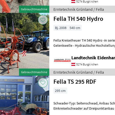
5274 Burgkirchen
Erntetechnik Grünland / Fella
Gebrauchtmaschine
Fella TH 540 Hydro
Bj. 2008
540 cm
Fella Kreiselheuer TH 540 Hydro -in serienmäßiger Ausführung -mit
Gelenkwelle - Hydraulische Hochstellung - Randstreueinrichtun
betriebsfähig !! Stand
Landtechnik Eidenh
5274 Burgkirchen
Erntetechnik Grünland / Fella
Gebrauchtmaschine
Fella TS 295 RDF
295 cm
Schwader-Typ: Seitenschwad, Anbau Sch
Einkreiselschwader auf Dreipunktanbau
Arbeitsbreite 295 cm, 4 abneh