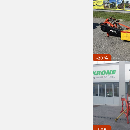
-20 %
TOP