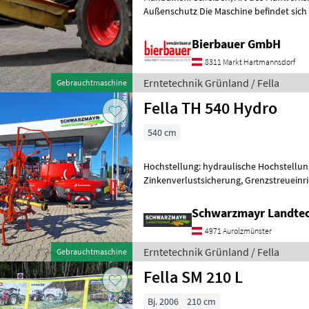
Außenschutz Die Maschine befindet sich
Nutzung entsprechenden Zustand und k
Bierbauer GmbH
8311 Markt Hartmannsdorf
Erntetechnik Grünland / Fella
Gebrauchtmaschine
Fella TH 540 Hydro
540 cm
Hochstellung: hydraulische Hochstellung
Zinkenverlustsicherung, Grenzstreueinr
Schwarzmayr Landtec
4971 Aurolzmünster
Erntetechnik Grünland / Fella
Gebrauchtmaschine
Fella SM 210 L
Bj. 2006
210 cm