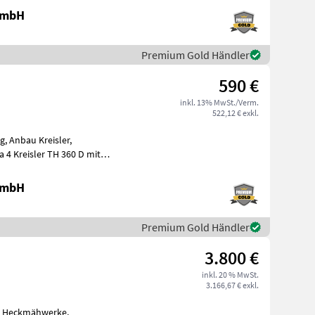
 GmbH
Premium Gold Händler
590 €
inkl. 13% MwSt./Verm.
522,12 € exkl.
, Anbau Kreisler,
 4 Kreisler TH 360 D mit
starren 3 Punktanbau und schwenkbaren Rädern, m
 GmbH
Premium Gold Händler
3.800 €
inkl. 20 % MwSt.
3.166,67 € exkl.
s: Heckmähwerke,