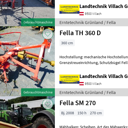
Landtechnik Villach
9500 Villach
Erntetechnik Grünland / Fella
Gebrauchtmaschine
Fella TH 360 D
360 cm
Hochstellung: mechanische Hochstellung
Grenzstreueinrichtung, Schutzbügel Fella
Landtechnik Villach
9500 Villach
Erntetechnik Grünland / Fella
Gebrauchtmaschine
Fella SM 270
Bj. 2008
150 h
270 cm
Mähbalken: Scheiben, Art des Mähwerk