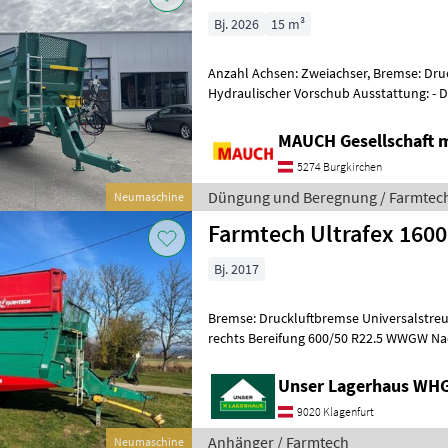
Bj. 2026
15 m³
Anzahl Achsen: Zweiachser, Bremse: Dru
Hydraulischer Vorschub Ausstattung: - Druckluftbremse mit ALB -
Regler - 40 km/h Ausführung mit COC Pa
MAUCH Gesellschaft m
5274 Burgkirchen
Düngung und Beregnung / Farmtec
Neumaschine
Farmtech Ultrafex 1600
Bj. 2017
Bremse: Druckluftbremse Universalstreuwerk, Grenzstreuei
rechts Bereifung 600/50 R22.5 WWGW Nachlauflenkachse, Rückwand
neuwertig 2024 Informieren Sie sic
Unser Lagerhaus WHG,
9020 Klagenfurt
Anhänger / Farmtech
Neumaschine