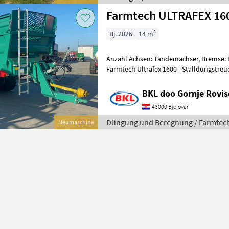
Farmtech ULTRAFEX 160
Bj. 2026
14 m³
Anzahl Achsen: Tandemachser, Bremse: 
Farmtech Ultrafex 1600 - Stalldungstreuer • Zulässiges Gesamtgew
mit Obenanhängung [kg]: 16000 •
BKL doo Gornje Rovis
43000 Bjelovar
Düngung und Beregnung / Farmtec
Neumaschine