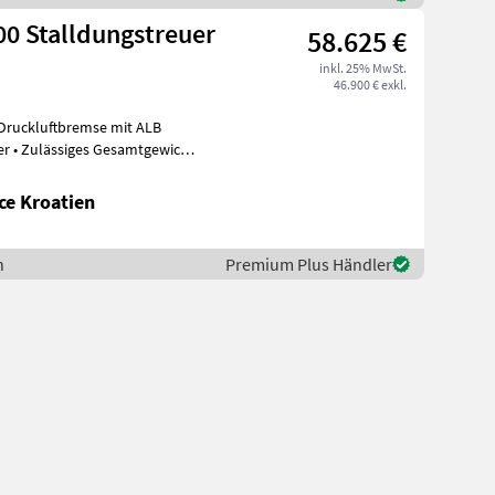
0 Stalldungstreuer
58.625 €
inkl. 25% MwSt.
46.900 € exkl.
Druckluftbremse mit ALB
icht
ce Kroatien
h
Premium Plus Händler