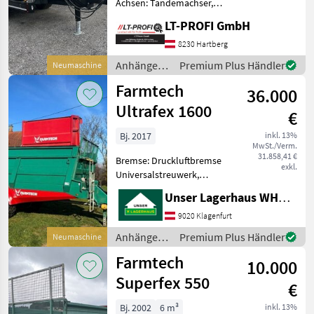
Achsen: Tandemachser,
Kipper-Bauart: Dreiseiten-
LT-PROFI GmbH
Kipper, Bremse:
Druckluftbremse,
8230 Hartberg
Typenschein,
Anhänger /
Premium Plus Händler
Neumaschine
Sattelstützwinde Farmtech
Farmtech
Farmtech
T-Line 1500S Kipper ==Ne
36.000
Ultrafex 1600
€
Bj. 2017
inkl. 13%
MwSt./Verm.
31.858,41 €
Bremse: Druckluftbremse
exkl.
Universalstreuwerk,
Grenzstreueinrichtung
Unser Lagerhaus WHG, Kärnten, Klagenfurt
rechts Bereifung 600/50
R22.5 WWGW
9020 Klagenfurt
Nachlauflenkachse,
Anhänger /
Premium Plus Händler
Neumaschine
Rückwand neuwertig 2024
Farmtech
Farmtech
Informieren Sie sic
10.000
Superfex 550
€
Bj. 2002
6 m³
inkl. 13%