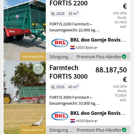
FORTIS 2200
€
Bj. 2026
35 m³
inkl. 25%
MwSt.
55.700 €
FORTIS 2200 Farmtech •
exkl.
Gesamtgewicht: 22.000 kg
(24.000 kg) •
BKL doo Gornje Rovisce Kroatien
Kistenabmessungen: 7, 00 x
2, 22 m • Seitenhöhe:
43000 Bjelovar
150+50 cm • 4
Düngung
Premium Plus Händler
Neumaschine
Flurförderketten •
und
Farmtech
getriebelose Reg
88.187,50
Beregnung
/ Farmtech
FORTIS 3000
€
Bj. 2026
40 m³
inkl. 25%
MwSt.
70.550 €
FORTIS 3000 Farmtech •
exkl.
Gesamtgewicht: 33.000 kg •
niedrige Kupplung mit
BKL doo Gornje Rovisce Kroatien
Deichsel K80 • 1. und 3.
Lenkachse, mechanisch •
43000 Bjelovar
Kastenabmessungen: 9, 00
Düngung
Premium Plus Händler
Neumaschine
x 2, 22 m • Se