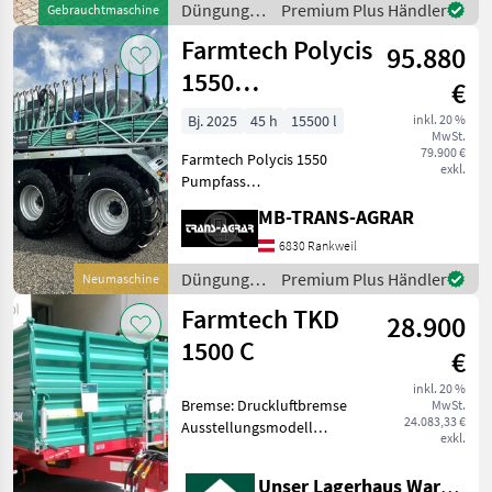
Düngung
Premium Plus Händler
Gebrauchtmaschine
Kratzbodenantrieb, hydr.
und
Farmtech Polycis
Stauschieber,
95.880
Beregnung
/ Farmtech
1550
€
Schleppschuhfass
Bj. 2025
45 h
15500 l
inkl. 20 %
MwSt.
15 m
79.900 €
Farmtech Polycis 1550
Sonderpreis A
exkl.
Pumpfass
Schleppschuhfass 15 m
MB-TRANS-AGRAR
Technische daten
(serienmässig): -
6830 Rankweil
Fassungsvermögen [l]:
Düngung
Premium Plus Händler
Neumaschine
15500 - Fasskörper (DM x
und
Farmtech TKD
Länge) [mm]: 2050 x 5050 -
28.900
Beregnung
Wa
/ Farmtech
1500 C
€
inkl. 20 %
Bremse: Druckluftbremse
MwSt.
24.083,33 €
Ausstellungsmodell
exkl.
Anhänger Kipper
Unser Lagerhaus Warenhandelsges.m.b.H.