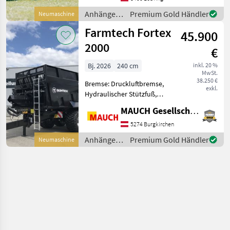
Gady - Jubiläumsmodell
Anhänger /
Premium Gold Händler
Neumaschine
Auf Bestellung /
Farmtech
Farmtech Fortex
Symbolfoto
45.900
2000
€
Bj. 2026
240 cm
inkl. 20 %
MwSt.
38.250 €
Bremse: Druckluftbremse,
exkl.
Hydraulischer Stützfuß,
Automatische Rückwand
MAUCH Gesellschaft m.b.H. & Co.KG
Farmtech Fortex 2000
Ausstattung: - K80 -
5274 Burgkirchen
Kotflügeln - Beleuchtung -
Anhänger /
Premium Gold Händler
Neumaschine
AgriLed 2 Leuchten
Farmtech