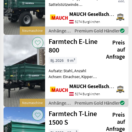
exkl.
Sattelstützwinde
Ausstattung: -
MAUCH Gesellschaft m.b.H. & Co.KG
durchgehenden
Bordwänden -
5274 Burgkirchen
Bordwandversteifung links
Anhänger /
Premium Gold Händler
Neumaschine
+ rechts - Beleuchtung - 2-
Farmtech
Farmtech E-Line
Leiter Druckluftbremsanla
Preis
800
auf
Anfrage
Bj. 2026
9 m³
Aufsatz: Stahl, Anzahl
Achsen: Einachser, Kipper-
Bauart: Dreiseiten-Kipper,
MAUCH Gesellschaft m.b.H. & Co.KG
Bremse: Druckluftbremse,
Sattelstützwinde Farmtech
5274 Burgkirchen
E-Line 800 Ausstattung: -
Anhänger /
Premium Gold Händler
Neumaschine
Sonderlack
Farmtech
Farmtech T-Line
Preis
1500 S
auf
Anfrage