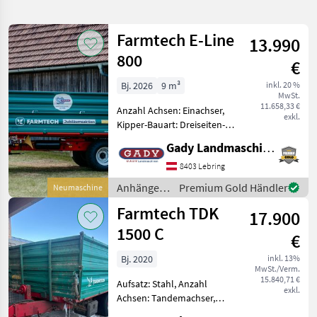
verfeinern
Farmtech E-Line
13.990
Kategorie
Land
Filter
2
800
€
122
Bj. 2026
9 m³
inkl. 20 %
AKTUELLER
Zurücksetzen
Ergebnisse
MwSt.
PFAD
11.658,33 €
anzeigen
Anzahl Achsen: Einachser,
exkl.
Farmtech
Kipper-Bauart: Dreiseiten-
Ultrafex
Kipper, Bremse:
1200
Gady Landmaschinen GmbH
Druckluftbremse !!90 Jahre
Gady Jubiläum!!
8403 Lebring
KATEGORIE
Ausstattung: -
WÄHLEN
Anhänger /
Premium Gold Händler
Neumaschine
Bordwandhöhe
Farmtech
Farmtech TDK
500+500mm - Brückenmaße
Landtechnik
119
17.900
1500 C
€
Sonstiges
3
Bj. 2020
inkl. 13%
MwSt./Verm.
MARKTPLATZ
15.840,71 €
Aufsatz: Stahl, Anzahl
exkl.
Achsen: Tandemachser,
Marktplatz
Händlerangebote
Kleinanzeigen
Kipper-Bauart: Dreiseiten-