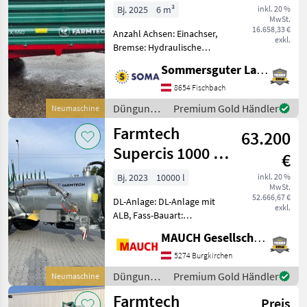
Bj. 2025
6 m³
inkl. 20 %
MwSt.
16.658,33 €
Anzahl Achsen: Einachser,
exkl.
Bremse: Hydraulische
Bremse, Hydraulischer
Sommersguter Landmaschinen GmbH
Vorschub Einachs-
Bergstreuer MINIFEX 550 -
8654 Fischbach
zulässiges Gesamtgewicht
Düngung
Premium Gold Händler
Neumaschine
5500 kg -Leergewicht ca. 14
und
Farmtech
63.200
Beregnung
/ Farmtech
Supercis 1000 +
€
Condor 900
Bj. 2023
10000 l
inkl. 20 %
MwSt.
52.666,67 €
DL-Anlage: DL-Anlage mit
exkl.
ALB, Fass-Bauart:
Vakuumfass,
MAUCH Gesellschaft m.b.H. & Co.KG
Schleppschlauchverteiler,
Saugleitung !!!
5274 Burgkirchen
Neumaschine - Farmtech
Düngung
Premium Gold Händler
Neumaschine
Supercis 1000+ Condor 900
und
Farmtech
!!! Ausstattung: -
Preis
Beregnung