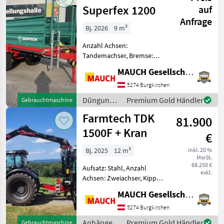
/ Farmtech
Superfex 1200
auf
Anfrage
Bj. 2026
9 m³
Anzahl Achsen:
Tandemachser, Bremse:
Druckluftbremse mit ALB,
MAUCH Gesellschaft m.b.H. & Co.KG
Hydraulischer Vorschub
Hier wird ein neuer
5274 Burgkirchen
Farmtech Superfex 1200
Düngung
Premium Gold Händler
Gebrauchtmaschine
angeboten. Ausstattung: -
und
Farmtech TDK
zulässi
81.900
Beregnung
/ Farmtech
1500F + Kran
€
Bj. 2025
12 m³
inkl. 20 %
MwSt.
68.250 €
Aufsatz: Stahl, Anzahl
exkl.
Achsen: Zweiachser, Kipper-
Bauart: Dreiseiten-Kipper,
MAUCH Gesellschaft m.b.H. & Co.KG
Bremse: Druckluftbremse,
Typenschein, Pendel-
5274 Burgkirchen
Bordwände Austattung: -
Anhänger /
Premium Gold Händler
Gebrauchtmaschine