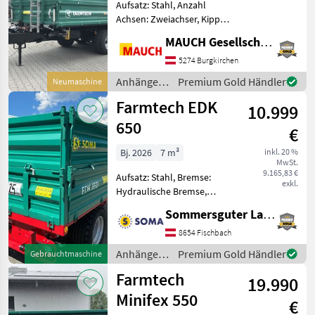
Aufsatz: Stahl, Anzahl
Achsen: Zweiachser, Kipper-
Bauart: Dreiseiten-Kipper,
MAUCH Gesellschaft m.b.H. & Co.KG
Bremse: Hydraulische
Bremse, Sattelstützwinde
5274 Burgkirchen
Farmtech T-Line 1100 S
Anhänger /
Premium Gold Händler
Neumaschine
Ausstattung: - So
Farmtech
Farmtech EDK
10.999
650
€
Bj. 2026
7 m³
inkl. 20 %
MwSt.
9.165,83 €
Aufsatz: Stahl, Bremse:
exkl.
Hydraulische Bremse,
Pendel-Bordwände
Sommersguter Landmaschinen GmbH
Einachs-Dreiseitenkipper
EDK 650 -zulässiges
8654 Fischbach
Gesamtgewicht 6500 kg -
Anhänger /
Premium Gold Händler
Gebrauchtmaschine
Leergewicht ca. 1500 kg,
Farmtech
Farmtech
Nutzlast
19.990
Minifex 550
€