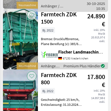
TDK 900 Bereifung: 355/60
30-10-2025
Neumaschine
Anhänger /
R18 Mitas Nutzlast: 6700kg
10:35
Farmtech
Farmtech ZDK
24.890
1500
€
Bj. 2022
inkl. 19%
MwSt
20.915,97 €
Bremse: Druckluftbremse,
exkl.
Plane Bereifung (v): 385/65
822.5, Zustand-Bereifung
Fischer Landmaschinen GmbH
(v): 100 %, Bereifung (h):
385/65 822.5, Zustand-
67150 Niederkirchen
Bereifung (h): 100 %,
Anhänger /
Premium Plus Händler
Neumaschine
Geschwindigke
Farmtech
Farmtech ZDK
17.800
800
€
Bj. 2022
inkl. 19%
MwSt
14.957,98 €
Geschwindigkeit: 25 km/h,
exkl.
Erstzulassung: 31.10.2024
________ Gesamtgewicht