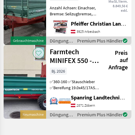
MwSt./Verm.
8.849,56 €
Anzahl Achsen: Einachser,
exkl.
Bremse: Seilzugbremse,
Hydraulischer Vorschub
Pfeiffer Christian Landtechnik
Zwillingsreifen,
Gelenkwelle, Bereifung
3925 Arbesbach
15.0/55-17 Düngung und
Düngung
Premium Plus Händler
Gebrauchtmaschine
Beregnung
und
Farmtech
Kompost-/Miststreuer
Preis
Beregnung
/ Farmtech
MINIFEX 550 -
auf
Anfrage
6to
Bj. 2026
Gesamtgewicht
✅360-160 ✅Stauschieber
✅Bereifung 19.0x45/17AS
✅hydr. Kratzboden ✅hydr.
Spanring Landtechnik Gmbh
Bremse ✅Lichtanlage
✅GELENKWELLE
2871 Zöbern
✅Aufsatzwände
Düngung
Premium Plus Händler
Neumaschine
✅Verbreiterung ✅auch
und
ohne Stauschiebe
Beregnung
/ Farmtech