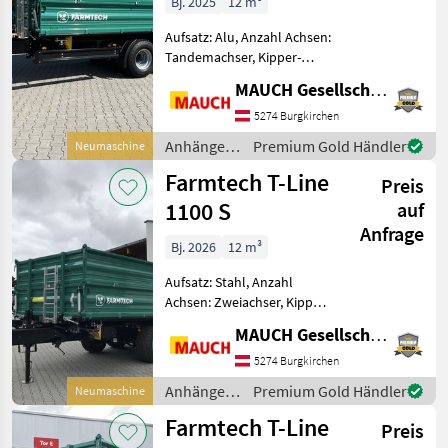
Bj. 2025
12 m³
Aufsatz: Alu, Anzahl Achsen:
Tandemachser, Kipper-
Bauart: Dreiseiten-Kipper,
MAUCH Gesellschaft m.b.H. & Co.KG
Bremse: Druckluftbremse,
Typenschein, Pendel-
5274 Burgkirchen
Bordwände,
Anhänger /
Premium Gold Händler
Neumaschine
Sattelstützwinde Hier wird
Farmtech
Farmtech T-Line
eine komple
Preis
1100 S
auf
Anfrage
Bj. 2026
12 m³
Aufsatz: Stahl, Anzahl
Achsen: Zweiachser, Kipper-
Bauart: Dreiseiten-Kipper,
MAUCH Gesellschaft m.b.H. & Co.KG
Bremse: Druckluftbremse,
Sattelstützwinde Farmtech
5274 Burgkirchen
T-Line 1100S Ausstattung:
Anhänger /
Premium Gold Händler
Neumaschine
Sonderlacki
Farmtech
Farmtech T-Line
Preis