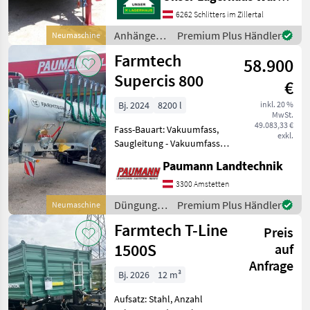
6262 Schlitters im Zillertal
Anhänger /
Premium Plus Händler
Neumaschine
Farmtech
Farmtech
58.900
Supercis 800
€
Bj. 2024
8200 l
inkl. 20 %
MwSt.
49.083,33 €
Fass-Bauart: Vakuumfass,
exkl.
Saugleitung - Vakuumfass
mit 8.200 Liter
Paumann Landtechnik
Fassungsvermögen -
Vollverzinkter Fasskörper
3300 Amstetten
mit Wandstärke 5 mm -
Düngung
Premium Plus Händler
Neumaschine
Radausschnitt für
und
Farmtech T-Line
Breitbereifun
Preis
Beregnung
/ Farmtech
1500S
auf
Anfrage
Bj. 2026
12 m³
Aufsatz: Stahl, Anzahl