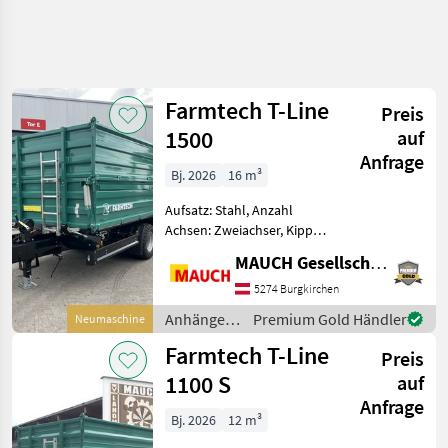
Farmtech T-Line
Preis
1500
auf
Anfrage
Bj. 2026
16 m³
Aufsatz: Stahl, Anzahl
Achsen: Zweiachser, Kipper-
Bauart: Dreiseiten-Kipper,
MAUCH Gesellschaft m.b.H. & Co.KG
Bremse: Druckluftbremse,
Sattelstützwinde
5274 Burgkirchen
Ausstattung: -
Anhänger /
Premium Gold Händler
Neumaschine
Sonderlackierung
Farmtech
Farmtech T-Line
Grün/Schwarz - B
Preis
1100 S
auf
Anfrage
Bj. 2026
12 m³