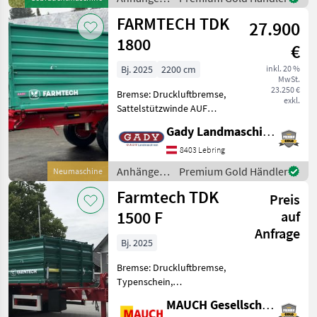
Brückenmaß: 4510x2200
Farmtech
FARMTECH TDK
27.900
1800
€
Bj. 2025
2200 cm
inkl. 20 %
MwSt.
23.250 €
Bremse: Druckluftbremse,
exkl.
Sattelstützwinde AUF
LAGER! - BEREIFUNG
Gady Landmaschinen GmbH
385/65R22, 5 - ZWEILEITER-
DRUCKLUFTBREMSE MIT
8403 Lebring
ALB REGLER -
Anhänger /
Premium Gold Händler
Neumaschine
UNTENANHÄNGUNG -
Farmtech
Farmtech TDK
ZENTRALVERRIEGELUNG
Preis
1500 F
auf
Anfrage
Bj. 2025
Bremse: Druckluftbremse,
Typenschein,
Sattelstützwinde
MAUCH Gesellschaft m.b.H. & Co.KG
Ausstattung: -