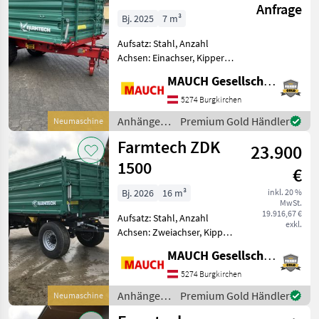
Anfrage
Bj. 2025
7 m³
Aufsatz: Stahl, Anzahl
Achsen: Einachser, Kipper-
Bauart: Dreiseiten-Kipper,
MAUCH Gesellschaft m.b.H. & Co.KG
Bremse: Hydraulische
Bremse, Sattelstützwinde !!
5274 Burgkirchen
Farmtech EDK 650 --
Anhänger /
Premium Gold Händler
Neumaschine
Neumaschine !! Ausst
Farmtech
Farmtech ZDK
23.900
1500
€
Bj. 2026
16 m³
inkl. 20 %
MwSt.
19.916,67 €
Aufsatz: Stahl, Anzahl
exkl.
Achsen: Zweiachser, Kipper-
Bauart: Dreiseiten-Kipper,
MAUCH Gesellschaft m.b.H. & Co.KG
Bremse: Druckluftbremse
Farmtech ZDK 1500,
5274 Burgkirchen
Zentralverriegelung,
Anhänger /
Premium Gold Händler
Neumaschine
Bereifung 385/65 R22.5, 2-L
Farmtech