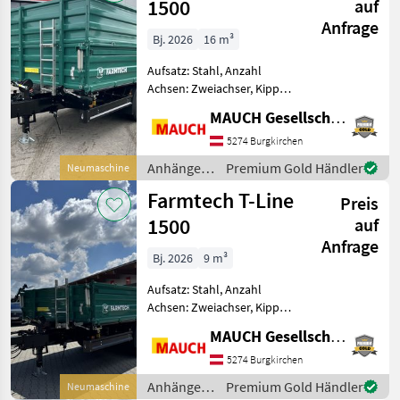
1500
auf
Anfrage
Bj. 2026
16 m³
Aufsatz: Stahl, Anzahl
Achsen: Zweiachser, Kipper-
Bauart: Dreiseiten-Kipper,
MAUCH Gesellschaft m.b.H. & Co.KG
Bremse: Druckluftbremse,
Automatische Rückwand,
5274 Burgkirchen
Sattelstützwinde
Anhänger /
Premium Gold Händler
Neumaschine
Ausstattung: - Sonderlackie
Farmtech
Farmtech T-Line
Preis
1500
auf
Anfrage
Bj. 2026
9 m³
Aufsatz: Stahl, Anzahl
Achsen: Zweiachser, Kipper-
Bauart: Dreiseiten-Kipper,
MAUCH Gesellschaft m.b.H. & Co.KG
Bremse: Druckluftbremse,
Sattelstützwinde,
5274 Burgkirchen
Automatische Rückwand
Anhänger /
Premium Gold Händler
Neumaschine
Farmtech T-Line 1500 Auss