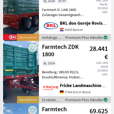
Bj. 2026
30 m³
inkl. 25%
MwSt.
39.100 €
Farmtech D- LINE 2400
exkl.
Zulässiges Gesamtgewicht
24.000 kg Leergewicht
BKL doo Gornje Rovisce Kroatien
7000kg Brückenmaße
7.230×2.410mm
43000 Bjelovar
Bordwandhöhe
Anhänger /
Premium Plus Händler
Neumaschine
800+800mm Ladevolumen
Farmtech
Farmtech ZDK
30m³ Y Zugdeichsel mit
28.441
1800
€
Bj. 2024
inkl. 19%
MwSt
23.900 €
Bereifung.: 385/65 R22.5,
exkl.
Druckluftbremse, Podest
vorne, Aufsetz Dreiecke,
Fricke Landmaschinen GmbH
Kornschieber +
Auslaufrutsche hinten, Öl +
27404 Gyhum-Bockel
Druckluft Durchtrieb,
Erntetechnik
Premium Plus Händler
Neumaschine
automatische
Grünland /
Farmtech
Anhängekuppl
69.625
Farmtech