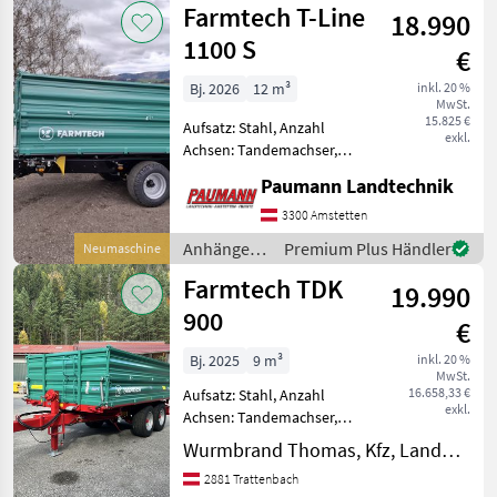
Farmtech T-Line
Druckluftbrems
18.990
Beregnung
/ Farmtech
1100 S
€
Bj. 2026
12 m³
inkl. 20 %
MwSt.
15.825 €
Aufsatz: Stahl, Anzahl
exkl.
Achsen: Tandemachser,
Kipper-Bauart: Dreiseiten-
Paumann Landtechnik
Kipper, Bremse:
Druckluftbremse, Pendel-
3300 Amstetten
Bordwände, Typenschein,
Anhänger /
Premium Plus Händler
Neumaschine
Sattelstützwinde - 11t
Farmtech
Farmtech TDK
Tandemkipper
19.990
900
€
Bj. 2025
9 m³
inkl. 20 %
MwSt.
16.658,33 €
Aufsatz: Stahl, Anzahl
exkl.
Achsen: Tandemachser,
Kipper-Bauart: Dreiseiten-
Wurmbrand Thomas, Kfz, Landmaschinen, Reparatur
Kipper, Bremse:
2881 Trattenbach
Druckluftbremse Farmtech