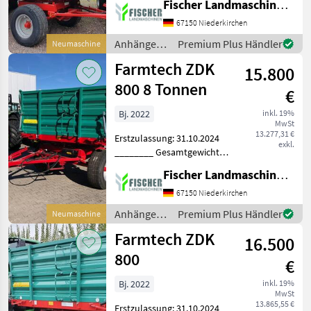
Fischer Landmaschinen GmbH
8.000 kg, Bordwandhöhe
500+500 mm, 4-Rad-
67150 Niederkirchen
Auflaufeinrichtung,
Anhänger /
Premium Plus Händler
Neumaschine
Bereifung 355/60 18IMITAS
Farmtech
Farmtech ZDK
15.800
800 8 Tonnen
€
Bj. 2022
inkl. 19%
MwSt
13.277,31 €
Erstzulassung: 31.10.2024
exkl.
________ Gesamtgewicht
8.000 kg Bordwandhöhe
Fischer Landmaschinen GmbH
500+500 mm 4-Rad-
Auflaufeinrichtung
67150 Niederkirchen
Bereifung 355/60
Anhänger /
Premium Plus Händler
Neumaschine
R18IMITASIATI142J
Farmtech
Farmtech ZDK
Bordwandverstärkung Hyd
16.500
800
€
Bj. 2022
inkl. 19%
MwSt
13.865,55 €
Erstzulassung: 31.10.2024