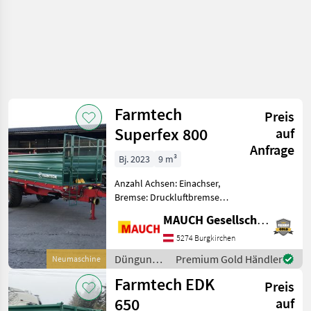
Farmtech
Preis
Superfex 800
auf
Anfrage
Bj. 2023
9 m³
Anzahl Achsen: Einachser,
Bremse: Druckluftbremse
mit ALB, Hydraulischer
MAUCH Gesellschaft m.b.H. & Co.KG
Vorschub Farmtech
Superfex 800 - DL-Bremse -
5274 Burgkirchen
25 km/h - zul.
Düngung
Premium Gold Händler
Neumaschine
Gesamtgewicht 8.000 kg -
und
Farmtech EDK
Brü
Preis
Beregnung
/ Farmtech
650
auf