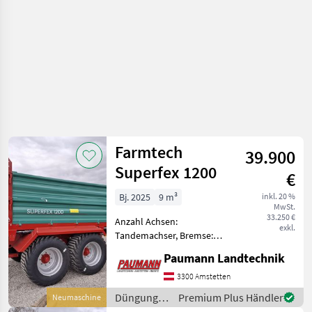
Farmtech
39.900
Superfex 1200
€
Bj. 2025
9 m³
inkl. 20 %
MwSt.
33.250 €
Anzahl Achsen:
exkl.
Tandemachser, Bremse:
Druckluftbremse mit ALB,
Paumann Landtechnik
Hydraulischer Vorschub -
Ausführung für 25 km/h -
3300 Amstetten
Brückenmaße 5000 x 1800
Düngung
Premium Plus Händler
Neumaschine
mm - 2-Leitung
und