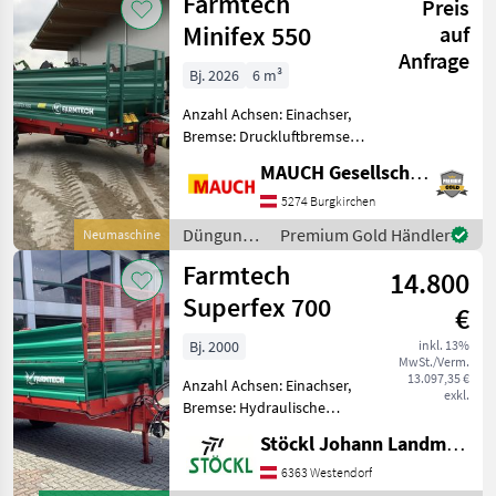
Farmtech
Preis
Minifex 550
auf
Anfrage
Bj. 2026
6 m³
Anzahl Achsen: Einachser,
Bremse: Druckluftbremse
ohne ALB, Hydraulischer
MAUCH Gesellschaft m.b.H. & Co.KG
Vorschub Farmtech Minifex
550 in folgender
5274 Burgkirchen
Ausstattung: - zulässiges
Düngung
Premium Gold Händler
Neumaschine
Gesamtgewicht 5500kg
und
Farmtech
14.800
Beregnung
/ Farmtech
Superfex 700
€
Bj. 2000
inkl. 13%
MwSt./Verm.
13.097,35 €
Anzahl Achsen: Einachser,
exkl.
Bremse: Hydraulische
Bremse, Hydraulischer
Stöckl Johann Landmaschinen GesmbH & Co KG
Vorschub Farmtech
Miststreuer mit 4 stehende
6363 Westendorf
Walzen, hydr.