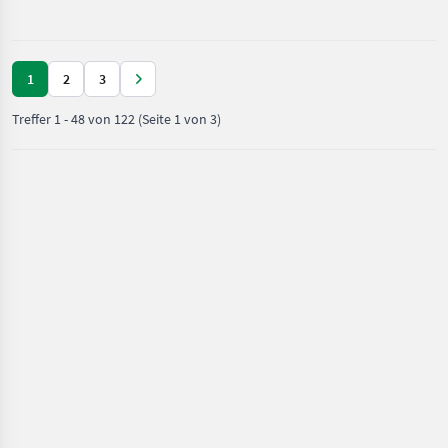
und
Beregnung
/ Farmtech
1
2
3
Treffer
1
-
48
von
122
(Seite 1 von 3)