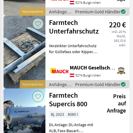
Bordwandhöhe 600 + 600
5274 Burgkirchen
mm - 500/50R17 MITAS -
Anhänger /
Premium Gold Händler
Neumaschine
Bereifung - Brückenboden
Farmtech
Farmtech
aus 4 mm Hardox - Sta
220 €
Unterfahrschutz
inkl. 20 %
MwSt.
183,33 €
exkl.
Verzinkter Unterfahrschutz
für Güllefass oder Kipper.
Schlauchhalterungen
wären auch noch dabei.
MAUCH Gesellschaft m.b.H. & Co.KG
Damit ich mir ausreichend
Zeit für Sie nehmen kann,
5274 Burgkirchen
bitte ich Sie
Anhänger /
Premium Gold Händler
Neumaschine
Farmtech
Farmtech
Preis
Supercis 800
auf
Anfrage
Bj. 2023
8080 l
DL-Anlage: DL-Anlage mit
ALB, Fass-Bauart: