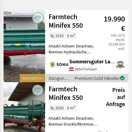
verfeinern
Farmtech
19.990
Kategorie
Land
Filter
2
Minifex 550
€
4
Bj. 2025
6 m³
inkl. 20 %
AKTUELLER
Zurücksetzen
Ergebnisse
MwSt.
PFAD
16.658,33 €
anzeigen
Anzahl Achsen: Einachser,
exkl.
Farmtech
Bremse: Hydraulische
Minifex
Bremse, Hydraulischer
550
Sommersguter Landmaschinen GmbH
Vorschub Einachs-
Bergstreuer MINIFEX 550 -
8654 Fischbach
KATEGORIE
zulässiges Gesamtgewicht
WÄHLEN
Düngung
Premium Gold Händler
Neumaschine
5500 kg -Leergewicht ca. 14
und
Farmtech
Landtechnik
4
Preis
Beregnung
/ Farmtech
Minifex 550
auf
MARKTPLATZ
Anfrage
Bj. 2026
6 m³
Marktplatz
Händlerangebote
Kleinanzeigen
Anzahl Achsen: Einachser,
Bremse: Druckluftbremse
ohne ALB, Hydraulischer