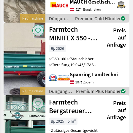
MAUCH Gesellschaft m.b.H. & Co.KG
Vorschub Farmtech Minifex
550 in folgender
5274 Burgkirchen
Ausstattung: - zulässiges
Düngung
Premium Gold Händler
Neumaschine
Gesamtgewicht 5500kg
und
Farmtech
Preis
Beregnung
/ Farmtech
MINIFEX 550 -
auf
Anfrage
6to
Bj. 2026
Gesamtgewicht
✅360-160 ✅Stauschieber
✅Bereifung 19.0x45/17AS
✅hydr. Kratzboden ✅hydr.
Spanring Landtechnik Gmbh
Bremse ✅Lichtanlage
✅GELENKWELLE
2871 Zöbern
✅Aufsatzwände
Düngung
Premium Plus Händler
Neumaschine
✅Verbreiterung ✅auch
und
Farmtech
ohne Stauschiebe
Preis
Beregnung
/ Farmtech
Bergstreuer
auf
Anfrage
Minifex 550
Bj. 2025
5 m³
- Zulässiges Gesamtgewicht