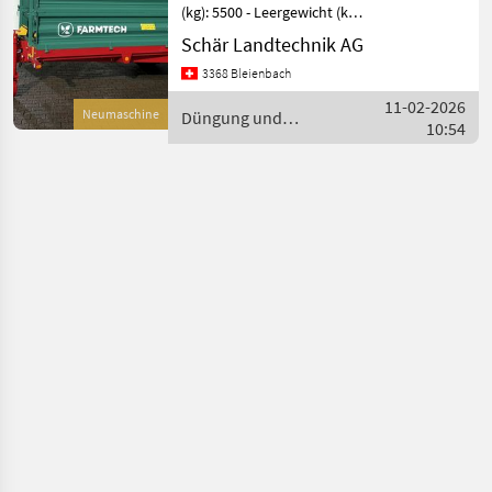
(kg): 5500 - Leergewicht (kg):
1500 - Brückenmasse (L x B)
Schär Landtechnik AG
(mm): 3600 x 1600 -
3368 Bleienbach
Bordwandhöhe (mm):
500mm -
11-02-2026
Neumaschine
Düngung und
Aufsatzbordwände (mm):
10:54
Beregnung / Farmtech
seit