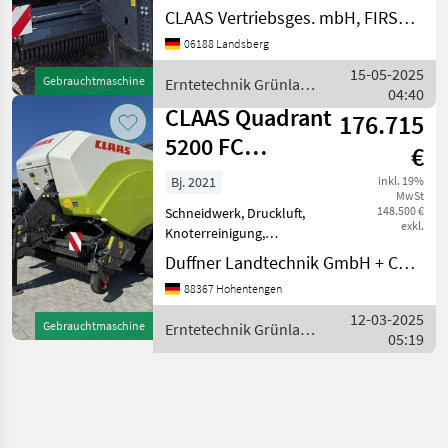
Stützfuß, hydraulisch
CLAAS Vertriebsges. mbH, FIRST CLAAS USED Center Landsberg
Anzahl Blindmesser: 51
06188 Landsberg
Anzahl Feuerlöscher Anzahl
Messer: 51 Anzahl
15-05-2025
Gebrauchtmaschine
Erntetechnik Grünland
Unterlegkeile: 2
04:40
/ Claas
Arbeitsbreite: 235 cm
CLAAS Quadrant
176.715
5200 FC
€
Evolution
Bj. 2021
inkl. 19%
MwSt
148.500 €
Schneidwerk, Druckluft,
exkl.
Knoterreinigung,
Zentralschmierung: autom.
Duffner Landtechnik GmbH + Co KG
Zentralschmierung CLAAS
88367 Hohentengen
QUADRANT 5200
EVOLUTION FC Tandem
12-03-2025
Gebrauchtmaschine
Erntetechnik Grünland
Baujahr 2021, gepresste
05:19
/ Claas
Ballen 3020 Pick