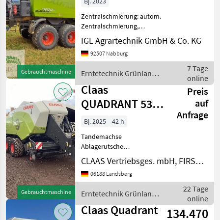
Bj. 2023
Zentralschmierung: autom.
Zentralschmierung,
Rollenniederhalter,
IGL Agrartechnik GmbH & Co. KG
Schneidwerk,
92507 Nabburg
Zentralschmierung: man.
Zentralschmierung,
7 Tage
Gebrauchtmaschine
Erntetechnik Grünland /
Tandemachse, Druckluft,
online
Claas
Ballenrampe,
Claas
Preis
Knoterreinigun
QUADRANT 5300
auf
Anfrage
FC T+ST
Bj. 2025
42 h
Tandemachse
Ablagerutsche
Ablagesensor Anhängung:
CLAAS Vertriebsges. mbH, FIRST CLAAS USED Center Landsberg
Stützfuß, hydraulisch
06188 Landsberg
Anzahl Blindmesser: 51
Anzahl Feuerlöscher: 2
22 Tage
Gebrauchtmaschine
Erntetechnik Grünland /
Anzahl Messer: 51
online
Claas
Arbeitsbreite: 2350 cm
Claas Quadrant
134.470
Ballen