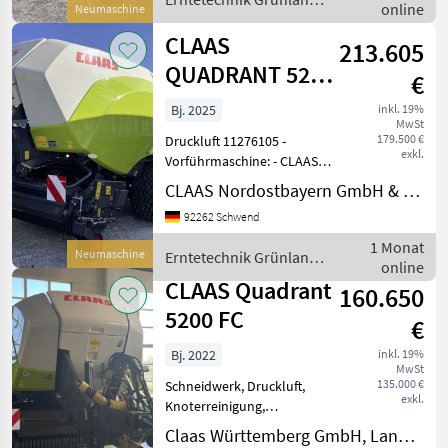
online
Evolution An
Neumaschine
/ Claas
CLAAS
213.605
QUADRANT 5200
€
FC EVOLUTION
Bj. 2025
inkl. 19%
MwSt
179.500 €
Druckluft 11276105 -
exkl.
Vorführmaschine: - CLAAS
Quadrant 5200 FC
CLAAS Nordostbayern GmbH & Co. KG, Schwend
Evolution - Baujahr: 2025
92262 Schwend
Technikjahr: 2025 - Demo-
Maschine. Betriebsstunden:
1 Monat
Neumaschine
Erntetechnik Grünland
ca. 75 h Laufleistung: c
online
/ Claas
CLAAS Quadrant
160.650
5200 FC
€
Bj. 2022
inkl. 19%
MwSt
135.000 €
Schneidwerk, Druckluft,
exkl.
Knoterreinigung,
Zentralschmierung: autom.
Claas Württemberg GmbH, Langenau
Zentralschmierung