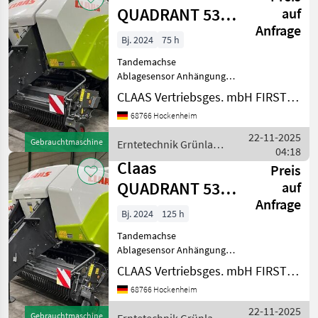
Ballenauswer
QUADRANT 5300
auf
Anfrage
FC T+ST
Bj. 2024
75 h
Tandemachse
Ablagesensor Anhängung:
Stützfuß, hydraulisch
CLAAS Vertriebsges. mbH FIRST CLAAS USED Center Hockenheim
Anzahl Messer: 51
68766 Hockenheim
Arbeitsbreite: 235 cm
Ballenausstoßer Ballenmaß
22-11-2025
Gebrauchtmaschine
Erntetechnik Grünland
Quader (in cm): 120X 90
04:18
/ Claas
Ballenzahl: 5445
Claas
Preis
QUADRANT 5300
auf
Anfrage
RF T+ST
Bj. 2024
125 h
Tandemachse
Ablagesensor Anhängung:
Stützfuß, hydraulisch
CLAAS Vertriebsges. mbH FIRST CLAAS USED Center Hockenheim
Arbeitsbreite: 235 cm
68766 Hockenheim
Ballenausstoßer Ballenmaß
Quader (in cm): 120X90
22-11-2025
Gebrauchtmaschine