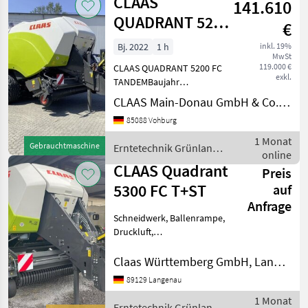
CLAAS
141.610
QUADRANT 5200
€
FC TANDEM
Bj. 2022
1 h
inkl. 19%
MwSt
119.000 €
CLAAS QUADRANT 5200 FC
exkl.
TANDEMBaujahr
2022Ballenzahl 13.503
CLAAS Main-Donau GmbH & Co. KG, Vohburg
Pickup mit POWER FEEDING
85088 Vohburg
SYSTEM (PFS),
Aufnahmebreite 2, 35 m
1 Monat
Gebrauchtmaschine
Erntetechnik Grünland
Tasträder für Pickup,
online
/ Claas
pendelnd und man
CLAAS Quadrant
Preis
5300 FC T+ST
auf
Anfrage
Schneidwerk, Ballenrampe,
Druckluft,
Zentralschmierung: autom.
Zentralschmierung
Claas Württemberg GmbH, Langenau
Angebotspreis: Preis auf
89129 Langenau
Anfrage Hersteller: CLAAS
1 Monat
Modell: Quadrant 5300
Erntetechnik Grünland