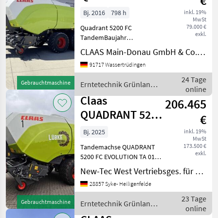
€
FC TANDEM
Bj. 2016
798 h
inkl. 19%
MwSt
79.000 €
Quadrant 5200 FC
exkl.
TandemBaujahr
2016Betriebsstunden
CLAAS Main-Donau GmbH & Co. KG, Wassertrüdingen
798Ballenzahl 41.593Pickup
91717 Wassertrüdingen
mit POWER FEEDING
SYSTEM (PFS), 2, 35 m, hydr.
24 Tage
Gebrauchtmaschine
Erntetechnik Grünland /
angetriebenTasträder für
online
Claas
Pickup, pendelnd
Claas
206.465
QUADRANT 5200
€
FC EVOLUTION
Bj. 2025
inkl. 19%
MwSt
TA
173.500 €
Tandemachse QUADRANT
exkl.
5200 FC EVOLUTION TA 010
Gebr. Claas
New-Tec West Vertriebsges. für Agrartechnik mbH, Heiligenfelde
Großballenpresse 020
28857 Syke- Heiligenfelde
Ballenmaß 120 x 70 cm 030
Deichsel für
23 Tage
Gebrauchtmaschine
Erntetechnik Grünland /
Untenanhängung mit hydr.
online
Claas
Stützfuß 040 Tandemach