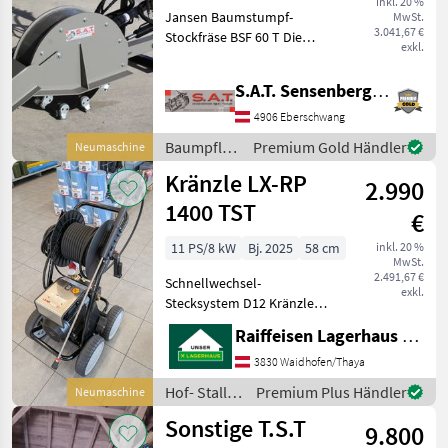
inkl. 20 %
Jansen Baumstumpf-
MwSt.
Stockfräse-NEU
3.041,67 €
Stockfräse BSF 60 T Die
exkl.
Baumstumpffräse BSF-60T
ist für den Anbau an Ihrem
S.A.T. Sensenberger Agrar-Technik
Traktor konstruiert und
wird über die Zapfwelle
4906 Eberschwang
(inklusive) angetrieben
Baumpflege
Premium Gold Händler
Neumaschine
/ Sonstige
Kränzle LX-RP
2.990
1400 TST
€
11 PS/8 kW
Bj. 2025
58 cm
inkl. 20 %
MwSt.
2.491,67 €
Schnellwechsel-
exkl.
Stecksystem D12 Kränzle
Reihenpumpe Stufenlose
Raiffeisen Lagerhaus Waidhofen/Thaya
Druckregulierung
Arbeitsdruck 30-170 bar
3830 Waidhofen/Thaya
Wasserleistung 1400 l/h
Hof- Stall-
Premium Plus Händler
Neumaschine
Motordrehzahl 1400 U/min
und
Sonstige T.S.T
Anschlu
9.800
Weidetechnik