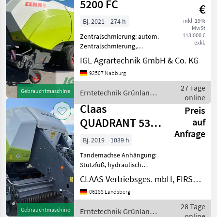
5200 FC
€
Bj. 2021
274 h
inkl. 19%
MwSt
113.000 €
Zentralschmierung: autom.
exkl.
Zentralschmierung,
Ballenrampe, Schneidwerk,
IGL Agrartechnik GmbH & Co. KG
Tandemachse, Druckluft,
92507 Nabburg
Rollenniederhalter,
Knoterreinigung,
27 Tage
Gebrauchtmaschine
Erntetechnik Grünland /
Zentralschmierung: man.
online
Claas
Zentralschmierun
Claas
Preis
QUADRANT 5300
auf
Anfrage
FC T+ST
Bj. 2019
1039 h
Tandemachse Anhängung:
Stützfuß, hydraulisch
Anzahl Blindmesser: 51
CLAAS Vertriebsges. mbH, FIRST CLAAS USED Center Landsberg
Anzahl Feuerlöscher: 2
06188 Landsberg
Anzahl Messer: 51 Anzahl
Unterlegkeile: 2
28 Tage
Gebrauchtmaschine
Erntetechnik Grünland /
Arbeitsbreite: 235 cm
online