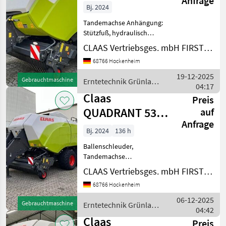
Anfrage
RC T+ST
Bj. 2024
Tandemachse Anhängung:
Stützfuß, hydraulisch
Anzahl Blindmesser: 25
CLAAS Vertriebsges. mbH FIRST CLAAS USED Center Hockenheim
Anzahl Messer: 25
68766 Hockenheim
Arbeitsbreite: 235 cm
Ballenausstoßer Ballenmaß
19-12-2025
Gebrauchtmaschine
Erntetechnik Grünland
Quader (in cm): 120X90
04:17
/ Claas
Ballenza
Claas
Preis
QUADRANT 5300
auf
Anfrage
FC T+ST
Bj. 2024
136 h
Ballenschleuder,
Tandemachse
Ablagesensor Anhängung:
CLAAS Vertriebsges. mbH FIRST CLAAS USED Center Hockenheim
Stützfuß, hydraulisch
68766 Hockenheim
Anzahl Blindmesser: 51
Anzahl Messer: 51
06-12-2025
Gebrauchtmaschine
Erntetechnik Grünland
Arbeitsbreite: 235 cm
04:42
/ Claas
Ballenausstoßer
Claas
Preis