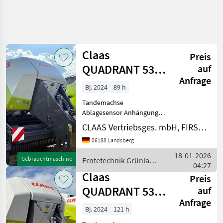
Claas
Preis
QUADRANT 5300
auf
Anfrage
FC T+ST
Bj. 2024
89 h
Tandemachse
Ablagesensor Anhängung:
Unten-Anhängung Anzahl
CLAAS Vertriebsges. mbH, FIRST CLAAS USED Center Landsberg
Blindmesser: 51 Anzahl
06188 Landsberg
Messer: 51 Anzahl
Unterlegkeile: 2
18-01-2026
Gebrauchtmaschine
Erntetechnik Grünland
Arbeitsbreite: 235 cm
04:27
/ Claas
Ballenausstoßer Ballenmaß
Claas
Preis
QUADRANT 5300
auf
Anfrage
FC T+ST
Bj. 2024
121 h