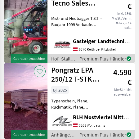
/ Kränzle
Tecno Sales
€
Trading
inkl. 13%
Mist- und Heubagger T.S.T. –
MwSt./Verm.
8.672,57 €
Baujahr 1999 Verkaufe
exkl.
einen Mist- und Heubagger
der Marke T.S.T., Baujahr
Gasteiger Landtechnik GmbH
1999. 2-fach-Teleskop
Hydraulische
6370 Reith bei Kitzbühel
Schopeinrichtung El
Hof- Stall-
Premium Plus Händler
Gebrauchtmaschine
und
Pongratz EPA
4.590
Weidetechnik
/ Sonstige
250/12 T-STK
€
2600KG
Bj. 2025
MwSt nicht
ausweisbar
Typenschein, Plane,
Rückmatik, Plane,
Typenschein
RLH Mostviertel Mitte - Standort Steinakirchen
AUSSTATTUNG: INKL.
800MM AUFSATZWÄNDE
3261 Wolfpassing
INKL. PLANE
Anhänger /
Premium Plus Händler
Gebrauchtmaschine
ERSTZULASSUNG