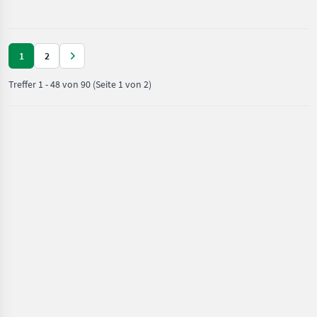
Pongratz
28.05.2025 NEUPREIS €
5.288, 40 INKL. TECHNISCHE
1
2
Treffer
1
-
48
von
90
(Seite 1 von 2)