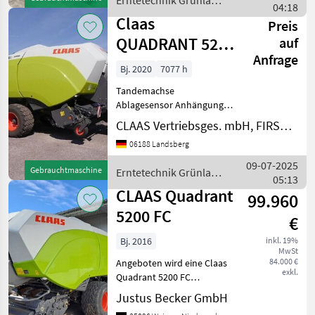
Erntetechnik Grünland
Ballenwiegeeinrichtung
04:18
/ Claas
Ballenzahl: 7
Claas
Preis
QUADRANT 5200
auf
Anfrage
FC
Bj. 2020
7077 h
Tandemachse
Ablagesensor Anhängung:
Stützfuß, hydraulisch
CLAAS Vertriebsges. mbH, FIRST CLAAS USED Center Landsberg
Anzahl Messer: 51
06188 Landsberg
Arbeitsbreite: 235 cm
Ballenausstoßer Ballenmaß
09-07-2025
Gebrauchtmaschine
Erntetechnik Grünland
Quader (in cm): 120X70
05:13
/ Claas
Ballenzahl: 7077 B
CLAAS Quadrant
99.960
5200 FC
€
Bj. 2016
inkl. 19%
MwSt
84.000 €
Angeboten wird eine Claas
exkl.
Quadrant 5200 FC
Großpackenpresse.
Justus Becker GmbH
Ersteinsatz 2016, 43800