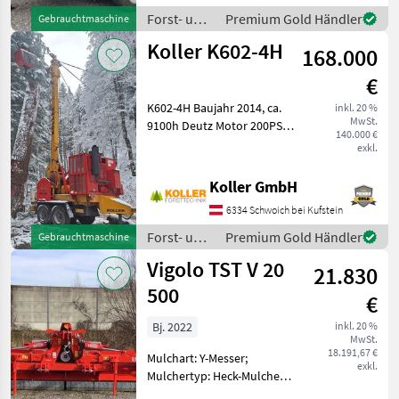
ø10mm MS ø5mm
Forst- und
Premium Gold Händler
Gebrauchtmaschine
Laufwagen SKA
Holztechnik
Koller K602-4H
168.000
/ Koller
€
K602-4H Baujahr 2014, ca.
inkl. 20 %
MwSt.
9100h Deutz Motor 200PS,
140.000 €
ohne AdBlue Klappmast
exkl.
Tragseil: Ø22mm x 650m
Zugseil: Ø12mm x ca. 700m
Koller GmbH
Rückholseil: Ø11mm x ca.
6334 Schwoich bei Kufstein
1600m
Forst- und
Premium Gold Händler
Gebrauchtmaschine
Holztechnik
Vigolo TST V 20
21.830
/ Koller
500
€
Bj. 2022
inkl. 20 %
MwSt.
18.191,67 €
Mulchart: Y-Messer;
exkl.
Mulchertyp: Heck-Mulcher;
Klassifizierung: