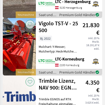
LTC - Herzogenburg
Neumaschine;
Seriennummer/Fahrgestellnummer:
3130 Herzogenburg
68374261/SRNR:221863;
Saat und
Premium Gold Händler
Neumaschine
Arbeitsbreite: 5; Bauart:
Pflege /
Vigolo TST-V - 25
Angebaut;
21.830
Vigolo
500
€
Bj. 2022
inkl. 20 %
MwSt.
18.191,67 €
Mulchart: Y-Messer;
exkl.
Mulchertyp: Heck-Mulcher;
Klassifizierung:
LTC-Korneuburg
Neumaschine;
Seriennummer/Fahrgestellnummer:
2100 Korneuburg
221863; Arbeitsbreite: 5;
Saat und
Premium Gold Händler
Neumaschine
Bauart: Angebaut; Weitere
Pflege /
Trimble Lizenz,
Masch
4.350
Vigolo
NAV 900: EGNOS
€
auf RTK
inkl. 20 %
Trimble EGNOS auf RTK
MwSt.
3.625 € exkl.
Freischaltung, einmalige