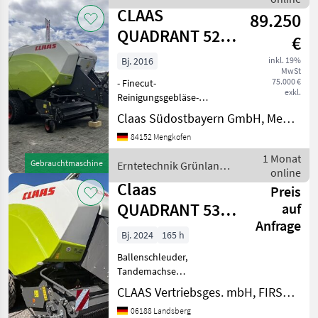
Claas
Ballenauss
CLAAS
89.250
QUADRANT 5200
€
FC
Bj. 2016
inkl. 19%
MwSt
75.000 €
- Finecut-
exkl.
Reinigungsgebläse-
Stützräder Pick-up-
Claas Südostbayern GmbH, Mengkofen
Feuchtesensor-
84152 Mengkofen
Rollenniederhalter-
Ablagerutsche- 51 Messer-
1 Monat
Gebrauchtmaschine
Erntetechnik Grünland
Ballenausstoßer-
online
/ Claas
Rollenrutsche-
Claas
Preis
Ablagerutsche- Aufbewa
QUADRANT 5300
auf
Anfrage
FC T+ST
Bj. 2024
165 h
Ballenschleuder,
Tandemachse
Ablagesensor Anhängung:
CLAAS Vertriebsges. mbH, FIRST CLAAS USED Center Landsberg
Stützfuß, hydraulisch
06188 Landsberg
Anzahl Blindmesser: 51