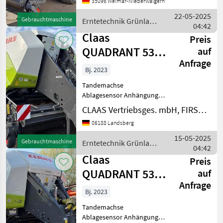
35096 Weimar-Niederwalgern
Ballen. Ausrüstung: -
Finecut - 51 Messer -
22-05-2025
Gebrauchtmaschine
Erntetechnik Grünland
Tandem - Bereifung: 620/50-
04:42
/ Claas
22, 5 -
Claas
Preis
QUADRANT 5300
auf
Anfrage
FC T+ST
Bj. 2023
Tandemachse
Ablagesensor Anhängung:
Stützfuß, hydraulisch
CLAAS Vertriebsges. mbH, FIRST CLAAS USED Center Landsberg
Anzahl Blindmesser: 51
06188 Landsberg
Anzahl Feuerlöscher Anzahl
Messer: 51 Anzahl
15-05-2025
Gebrauchtmaschine
Erntetechnik Grünland
Unterlegkeile: 2
04:42
/ Claas
Arbeitsbreite: 235 cm
Claas
Preis
QUADRANT 5300
auf
Anfrage
FC T+ST
Bj. 2023
Tandemachse
Ablagesensor Anhängung: