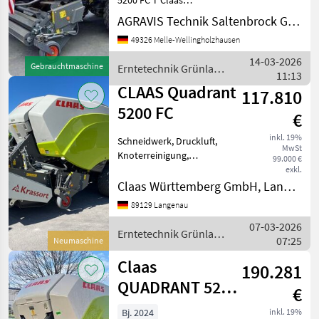
5200 FC T Claas
Quaderballenpresse in
AGRAVIS Technik Saltenbrock GmbH
Serienausstattung Komfort
49326 Melle-Wellingholzhausen
- Paket Klappung
hydraulisch für
14-03-2026
Gebrauchtmaschine
Erntetechnik Grünland
Ballen-/Rollenrutsche
11:13
/ Claas
Tasträder für Pi
CLAAS Quadrant
117.810
5200 FC
€
inkl. 19%
Schneidwerk, Druckluft,
MwSt
Knoterreinigung,
99.000 €
Zentralschmierung: autom.
exkl.
Zentralschmierung Claas
Claas Württemberg GmbH, Langenau
Quadrant 5200 FC Tandem
89129 Langenau
mit Crassort
07-03-2026
Vorbauhäcksler zu
Erntetechnik Grünland
07:25
verkaufen. Ausstattun
Neumaschine
/ Claas
Claas
190.281
QUADRANT 5200
€
FC EVOLUTION
Bj. 2024
inkl. 19%