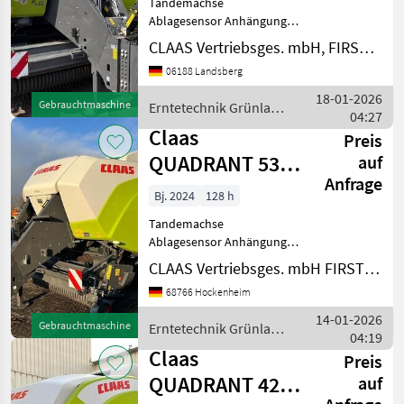
Tandemachse
Ablagesensor Anhängung:
Stützfuß, hydraulisch
CLAAS Vertriebsges. mbH, FIRST CLAAS USED Center Landsberg
Anzahl Blindmesser: 51
06188 Landsberg
Anzahl Messer: 51 Anzahl
Unterlegkeile: 2
18-01-2026
Gebrauchtmaschine
Erntetechnik Grünland
Arbeitsbreite: 235 cm
04:27
/ Claas
Ballenausstoßer Ball
Claas
Preis
QUADRANT 5300
auf
Anfrage
FC T+ST
Bj. 2024
128 h
Tandemachse
Ablagesensor Anhängung:
Stützfuß, hydraulisch
CLAAS Vertriebsges. mbH FIRST CLAAS USED Center Hockenheim
Anzahl Blindmesser: 40
68766 Hockenheim
Anzahl Messer: 51
Arbeitsbreite: 235 cm
14-01-2026
Gebrauchtmaschine
Erntetechnik Grünland
Ballenausstoßer Ballenmaß
04:19
/ Claas
Quader (in cm): 90
Claas
Preis
QUADRANT 4200
auf