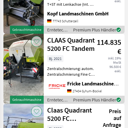
exkl.
T+ST mit Lenkachse (Int. Nr.
14026) Baujahr 2016
Kopf Landmaschinen GmbH
Ersteinsatz 2017 17400
Ballen, Pick Up mit Power
77743 Schutterzell
Feeding System (PFS),
Erntetechnik
Premium Plus Händler
Gebrauchtmaschine
Aufnahmebreite 2, 35 m,
Grünland /
CLAAS Quadrant
114.835
Claas
5200 FC Tandem
€
Bj. 2021
inkl. 19%
MwSt
96.500 €
Zentralschmierung: autom.
exkl.
Zentralschmierung Fine Cut
Schneidrotor mit 51 Messer,
Fricke Landmaschinen GmbH
Schwungradbremse,
hydraulischen
27404 Gyhum-Bockel
Ballenausstosser, WW
Erntetechnik
Premium Plus Händler
Gebrauchtmaschine
Gelenkwelle, K 80
Grünland /
Claas Quadrant
Untenanhängeu
Preis
Claas
5200 FC
auf
Anfrage
Evolution