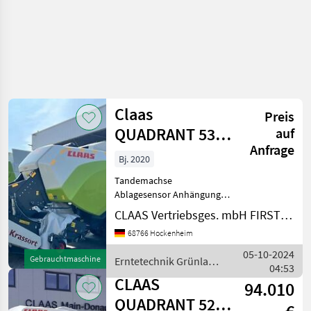
Claas
Preis
QUADRANT 5300
auf
Anfrage
FC T+ST
Bj. 2020
Tandemachse
Ablagesensor Anhängung:
Stützfuß, hydraulisch
CLAAS Vertriebsges. mbH FIRST CLAAS USED Center Hockenheim
Anzahl Blindmesser: 51
68766 Hockenheim
Anzahl Messer: 51
Ballenmaß Quader (in cm):
05-10-2024
Gebrauchtmaschine
Erntetechnik Grünland
120X90
04:53
/ Claas
Ballenwiegeeinrichtung
CLAAS
94.010
Ballenzahl
QUADRANT 5200