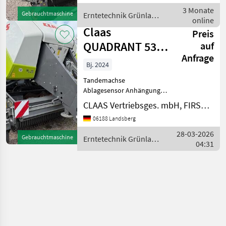
Anzahl Feuerlöscher: 2
3 Monate
Gebrauchtmaschine
Erntetechnik Grünland
Anzahl Messer: 51 Anzahl
online
/ Claas
Unterlegkeile: 2 Bal
Claas
Preis
QUADRANT 5300
auf
Anfrage
FC T+ST
Bj. 2024
Tandemachse
Ablagesensor Anhängung:
Stützfuß, hydraulisch
CLAAS Vertriebsges. mbH, FIRST CLAAS USED Center Landsberg
Anzahl Blindmesser: 51
06188 Landsberg
Anzahl Feuerlöscher: 2
Anzahl Messer: 51 Anzahl
28-03-2026
Gebrauchtmaschine
Erntetechnik Grünland
Unterlegkeile: 2
04:31
/ Claas
Arbeitsbreite: 235