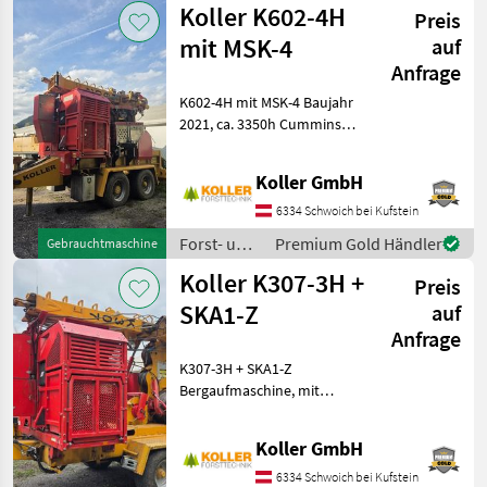
Koller K602-4H
Aufsatzwände 600mm
Preis
hoch, Flac
mit MSK-4
auf
Anfrage
K602-4H mit MSK-4 Baujahr
2021, ca. 3350h Cummins
Motor 252PS Klappmast
Triebachse Tragseil: Ø22mm
Koller GmbH
x 660m Zugseil: Ø12mm x
ca. 650m neu Rückholseil:
6334 Schwoich bei Kufstein
Ø11mm x
Forst- und
Premium Gold Händler
Gebrauchtmaschine
Holztechnik
Koller K307-3H +
Preis
/ Koller
SKA1-Z
auf
Anfrage
K307-3H + SKA1-Z
Bergaufmaschine, mit
Montageseilwinde Baujahr
2017 Cummins Dieselmotor
Koller GmbH
Klappmast TS 660m
ø18mm ZS ca. 600m
6334 Schwoich bei Kufstein