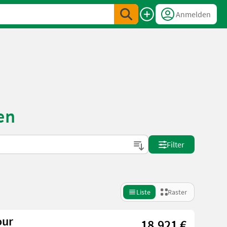
Anmelden
en
Filter
Liste
Raster
our
18.921 €