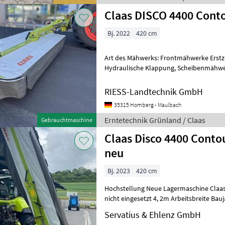
Claas DISCO 4400 Cont
Bj. 2022
420 cm
Art des Mähwerks: Frontmähwerke Erstzu
Hydraulische Klappung, Scheibenmähwerk ________ CLAAS Mähwerk
DISCO 4400 Contour Modelljahr: 2022
RIESS-Landtechnik GmbH
35315 Homberg - Maulbach
Erntetechnik Grünland / Claas
Gebrauchtmaschine
Claas Disco 4400 Conto
neu
Bj. 2023
420 cm
Hochstellung Neue Lagermaschine Claas Disc
nicht eingesetzt 4, 2m Arbeitsbreite Baujahr 2023 2 DW Steuergeräte
notwendig Hydraulische Mähwer
Servatius & Ehlenz GmbH