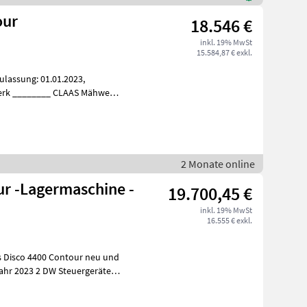
our
18.546 €
inkl. 19% MwSt
15.584,87 € exkl.
lassung: 01.01.2023,
 Bauja
2 Monate online
ur -Lagermaschine -
19.700,45 €
inkl. 19% MwSt
16.555 € exkl.
o 4400 Contour neu und