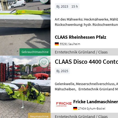
Bj. 2023
15 h
Art des Mähwerks: Heckmähwerke, Mähb
Rückschwenkung: hydr. Rückschwenkun
Ersteinsatz 2025 hat lediglich ein Schnitt
CLAAS Rheinhessen Pfalz
55291 Saulheim
Erntetechnik Grünland / Claas
Gebrauchtmaschine
CLAAS Disco 4400 Cont
Bj. 2025
Gelenkwelle, Messerschnellverschluss, Anfahrsicherung, 10
Mähscheiben, Erntetechnik Grünla
Fricke Landmaschin
27404 Gyhum-Bockel
Erntetechnik Grünland / Claas
Neumaschine