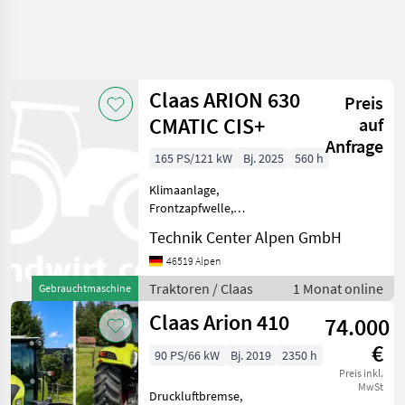
Claas ARION 630
Preis
CMATIC CIS+
auf
Anfrage
165 PS/121 kW
Bj. 2025
560 h
Klimaanlage,
Frontzapfwelle,
Fronthydraulik ARION 630
Technik Center Alpen GmbH
CMATIC CIS+ [ [010]
ClaasArion 630 CMATIC CIS+
46519 Alpen
Stage V [020] in
Traktoren / Claas
1 Monat online
Gebrauchtmaschine
Serienlieferumfang,
zusätzlich mit: [060] AUTO
Claas Arion 410
74.000
PI
€
90 PS/66 kW
Bj. 2019
2350 h
Preis inkl.
MwSt
Druckluftbremse,