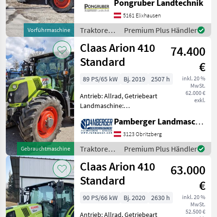
Pongruber Landtechnik
Schaltautomatik +
MARKTPLATZ
Multifunktionsgriff mit
5161 Elixhausen
ELECTROPILOT,
Marktplatz
Händlerangebote
Kleinanzeigen
Traktoren /
Premium Plus Händler
Vorführmaschine
Revershiftfunktion am
Claas
Claas Arion 410
Multifunktions
74.400
Standard
€
89 PS/65 kW
Bj. 2019
2507 h
inkl. 20 %
MwSt.
62.000 €
Antrieb: Allrad, Getriebeart
exkl.
Landmaschine:
Lastschaltgetriebe,
Pamberger Landmaschinentechnik GmbH
Plattform: Kabine,
Zapfwellendrehzahl:
3123 Obritzberg
540/540E,
Traktoren /
Premium Plus Händler
Gebrauchtmaschine
Höchstgeschwindigkeit in
Claas
Claas Arion 410
km/h: 40 km/h, Aufladung:
63.000
Turbola
Standard
€
90 PS/66 kW
Bj. 2020
2630 h
inkl. 20 %
MwSt.
52.500 €
Antrieb: Allrad, Getriebeart