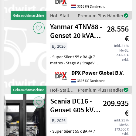
V / EU StageV / EU V / EU
Five / Stage Five / EU Stage
3316 KG Dordrecht
5 / Tier IV Final / Tier 4 F
Hof- Stall-
Premium Plus Händler
Gebrauchtmaschine
und
Yanmar 4TNV88 -
28.556
Weidetechnik
/ Yanmar
Genset 20 kVA
€
St5 SuperSilent -
Bj. 2026
inkl. 21 %
MwSt.
DPX-210
23.600 €
- Super Silent 55 dBA @ 7
exkl.
metres - Stage V / StageV /
Stage 5 / Stage5 / EU Stage
DPX Power Global B.V.
V / EU StageV / EU V / EU
Five / Stage Five / EU Stage
3316 KG Dordrecht
5 / Tier IV Final / Tier 4 F
Hof- Stall-
Premium Plus Händler
Gebrauchtmaschine
und
Scania DC16 -
209.935
Weidetechnik
/ Yanmar
Genset 605 kVA
€
St5 SuperSilent -
Bj. 2026
inkl. 21 %
MwSt.
DPX-2101
173.500 €
- Super Silent 55 dBA @ 7
exkl.