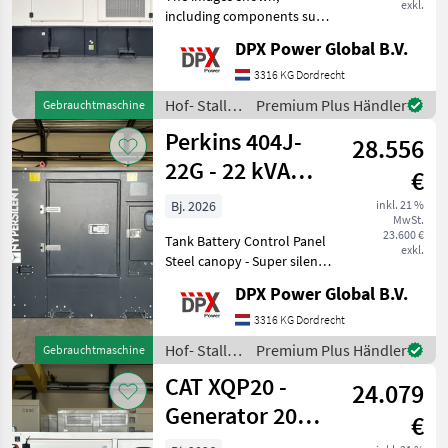
exkl.
including components such
as the control panel, circuit
DPX Power Global B.V.
breaker, coolant heater etc.
may differ from the actual
3316 KG Dordrecht
units that are available for
Hof- Stall-
Premium Plus Händler
Gebrauchtmaschine
sale.
und
Perkins 404J-
28.556
Weidetechnik
/ CAT
22G - 22 kVA
€
StageV
Bj. 2026
inkl. 21 %
MwSt.
Supersilent -
23.600 €
Tank Battery Control Panel
DPX-21000
exkl.
Steel canopy - Super silent
enclosure - Socket 32A -
DPX Power Global B.V.
Coolant heater and battery
charger Hof- Stall- und
3316 KG Dordrecht
Weidetechnik
Hof- Stall-
Premium Plus Händler
Gebrauchtmaschine
Stromgeneratoren
und
CAT XQP20 -
24.079
Weidetechnik
/ Perkins
Generator 20
€
kVA Stage V -