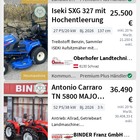
Allrada
Motorfahrzeuge
Iseki SXG 327 mit
25.500
/ Toyo
Hochentleerung
€
27 PS/20 kW
Bj. 2026
137 cm
inkl. 20 %
MwSt.
21.250 €
Treibstoff: Benzin, Sammler
exkl.
ISEKI Aufsitzmäher mit
Hochentleerung SXG 327
Oberhofer Landtechnik GmbH
mit SCMA54 und SBC650 -
mit Hochentleerung
6130 Schwaz
(2008mm Aushubhöhe) - 3-
Kommunalgeräte
Premium Plus Händler
Neumaschine
Zylinder, Hydrostat (
/ Iseki
Antonio Carraro
36.490
TN 5800 MAJOR
€
StageV
52 PS/38 kW
Bj. 2026
3 h
inkl. 20 %
MwSt.
30.408,33 €
Antrieb: Allrad, Getriebeart
exkl.
Landmaschine:
Schaltgetriebe, Plattform:
BINDER Franz GmbH & CoKG
ohne Kabine,