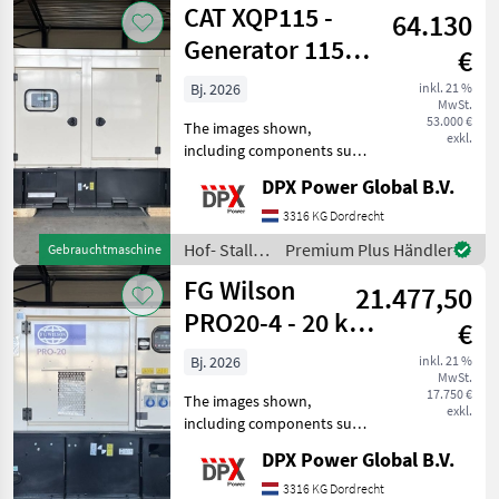
CAT XQP115 -
64.130
Weidetechnik
/ CAT
Generator 115
€
kVA Stage V -
Bj. 2026
inkl. 21 %
MwSt.
DPX-18125
53.000 €
The images shown,
exkl.
including components such
as the control panel, circuit
DPX Power Global B.V.
breaker, coolant heater etc.
may differ from the actual
3316 KG Dordrecht
units that are available for
Hof- Stall-
Premium Plus Händler
Gebrauchtmaschine
sale.
und
FG Wilson
21.477,50
Weidetechnik
/ CAT
PRO20-4 - 20 kVA
€
Genset Stage V -
Bj. 2026
inkl. 21 %
MwSt.
DPX-16041
17.750 €
The images shown,
exkl.
including components such
as the control panel, circuit
DPX Power Global B.V.
breaker, coolant heater etc.
may differ from the actual
3316 KG Dordrecht