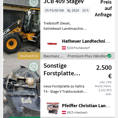
JCB 409 StageV
Preis
Höchstgeschwi
auf
55 PS/40 kW
Bj. 2024
10 h
Anfrage
Treibstoff: Diesel,
Getriebeart Landmaschine:
Hydrostatgetriebe,
Aufnahme Typ: Euro
Hatheuer Landtechnik GmbH & Co.KG.
Aufnahme, Kabine,
5233 Pischelsdorf
Klimaanlage, Zugmaul,
Zusatz-Hydraulikkreis, hydr.
Baumaschinen
Premium Plus Händler
Neumaschine
Geräteverriegelung,
/ JCB
Sonstige
2.500
Forstplatte
€
Valtra T4 StageV
inkl. 13%
neue Forstplatte zu Valtra
MwSt./Verm.
2.212,39 €
T4 - Stage V Traktorzubehör
exkl.
Sonstiges Traktorzubehör
Pfeiffer Christian Landtechnik
3925 Arbesbach