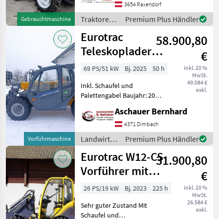
Zapfwellendrehzahl: 540,
3654 Raxendorf
Höchstgeschwindigkeit in
Traktoren /
Premium Plus Händler
Gebrauchtmaschine
km/h: 30 km/h, Aufladung:
Antonio
Eurotrac
Turbolader,
58.900,80
Carraro
Teleskoplader
€
TH25.6 mit
69 PS/51 kW
Bj. 2025
50 h
inkl. 20 %
MwSt.
Schaufel und
49.084 €
Inkl. Schaufel und
Palettenga
exkl.
Palettengabel Baujahr: 2025
Ca. 50 Betriebsstunden
Aschauer Bernhard
Ackerstollenbereifung
Standardmäßig
4371 Dimbach
ausgestattet mit: Kubota
Landwirtsch.
Premium Plus Händler
Vorführmaschine
StageV Motor Antrieb 4×4 u
Motorfahrzeuge
Eurotrac W12-CS
31.900,80
/ Eurotrac
Vorführer mit
€
Schaufel und
26 PS/19 kW
Bj. 2023
225 h
inkl. 20 %
MwSt.
Vollk
26.584 €
Sehr guter Zustand Mit
exkl.
Schaufel und