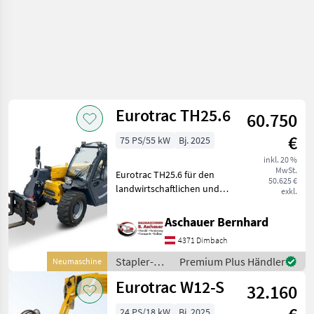
Eurotrac TH25.6
60.750
€
75 PS/55 kW
Bj. 2025
inkl. 20 %
MwSt.
Eurotrac TH25.6 für den
50.625 €
landwirtschaftlichen und
exkl.
industriellen Einsatz
Standardmäßig
Aschauer Bernhard
ausgestattet mit: Kubota
4371 Dimbach
StageV Motor Antrieb 4×4
und 4 Radsteuerung Zus
Stapler-
Premium Plus Händler
Neumaschine
und
Eurotrac W12-S
32.160
Lagertechnik
/ Eurotrac
24 PS/18 kW
Bj. 2025