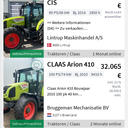
CIS
€
90 PS/66 kW
Bj. 2014
1850 h
MwSt nicht
ausweisbar
== Weitere Informationen
(DK) == Zu verkaufen:
Sofort zu verkaufen
Lintrup Maskinhandel A/S
Zustand: Neuwertig Claas
Arion 410, erstmals am
6660 Lintrup
03.09.2014 zugelassen; wir
Traktoren / Claas
1 Monat online
Gebrauchtmaschine
verfügen über die orig
CLAAS Arion 410
32.065
€
100 PS/74 kW
Bj. 2010
9410 h
inkl. 21 %
MwSt.
Claas Arion 410 Bouwjaar
26.500 €
2010 100 pk 40 km
exkl.
Quadrishift transmissie
hydraulische aanhanger
Bruggeman Mechanisatie BV
remventiel 3 mechanische
8107 A Broekland
ventielen Banden achter
480/70R38 Banden voor 44
Traktoren / Claas
2 Monate online
Gebrauchtmaschine