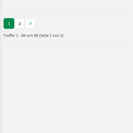
Motorfahrzeuge
/ Toyo
1
2
Treffer
1
-
48
von
68
(Seite 1 von 2)