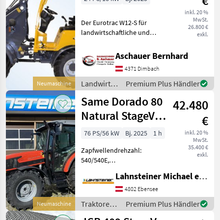
€
inkl. 20 %
MwSt.
Der Eurotrac W12-S für
26.800 €
landwirtschaftliche und
exkl.
industrielle Zwecke, Std
ausgestattet mit: Kubota
Aschauer Bernhard
StageV Motor Extra Hydr.
4371 Dimbach
Funktion am Joystick Hydr.
Schneller Wec
Landwirtsch.
Premium Plus Händler
Neumaschine
Motorfahrzeuge
Same Dorado 80
42.480
/ Eurotrac
Natural StageV -
€
Aktionsangebot
76 PS/56 kW
Bj. 2025
1 h
inkl. 20 %
MwSt.
35.400 €
Zapfwellendrehzahl:
exkl.
540/540E,
Anhängevorrichtung:
Lahnsteiner Michael e.U.
automatisch, Oberlenker
hinten: mechanisch,
4802 Ebensee
Bolzengröße
Traktoren /
Premium Plus Händler
Neumaschine
Anhängevorrichtung (mm):
Same
38mm, Abgasstufe: Tier 5,