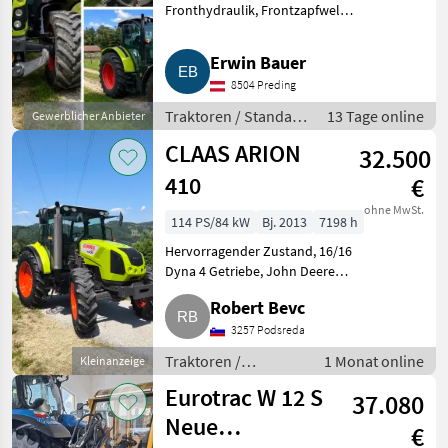
Fronthydraulik, Frontzapfwelle,
Klimaanlage, Plattform,
Getriebeart Landmaschine:
Erwin Bauer
Lastschaltgetriebe, EHR,
8504 Preding
Luftsitz, 4-Rad Bremse,
hydraulisches Bremsventil,
Traktoren / Standard
13 Tage online
Gewerblicher Anbieter
Traktoren
CLAAS ARION
32.500
410
€
ohne MwSt.
114 PS/84 kW
Bj. 2013
7198 h
Hervorragender Zustand, 16/16
Dyna 4 Getriebe, John Deere
Motor. Vier hydr. Anschlüsse,
Robert Bevc
540/750/1.000/1.250 U/min
Zapfwelle, EHR hydr., hydr.
3257 Podsreda
Anhängerbremsen, Klimaa
Traktoren /
1 Monat online
Kleinanzeige
Standard Traktoren
Eurotrac W 12 S
37.080
Neue
€