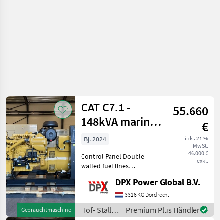
CAT C7.1 -
55.660
148kVA marine
€
genset StageV -
Bj. 2024
inkl. 21 %
MwSt.
DPX-18270
46.000 €
Control Panel Double
exkl.
walled fuel lines
Keelcooled Voltage (V): 24
DPX Power Global B.V.
Hof- Stall- und
Weidetechnik
3316 KG Dordrecht
Stromgeneratoren
Hof- Stall-
Premium Plus Händler
Gebrauchtmaschine
und