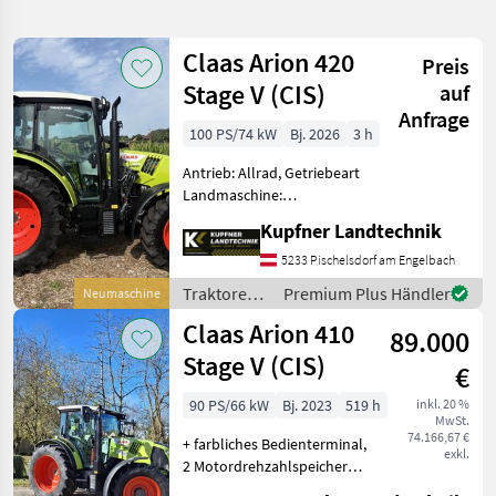
verfeinern
Claas Arion 420
Preis
Kategorie
Land
Filter
2
Stage V (CIS)
auf
Anfrage
68
100 PS/74 kW
Bj. 2026
3 h
AKTUELLER
Zurücksetzen
Ergebnisse
PFAD
anzeigen
Antrieb: Allrad, Getriebeart
Claas
Landmaschine:
Arion
Lastschaltgetriebe,
410
Kupfner Landtechnik
Plattform: Kabine,
Stage
Zapfwellendrehzahl:
V Cis
5233 Pischelsdorf am Engelbach
540/540E/1000,
Traktoren /
Premium Plus Händler
Neumaschine
KATEGORIE
Höchstgeschwindigkeit in
Claas
WÄHLEN
Claas Arion 410
km/h: 40 km/h, Aufladung:
89.000
Tu
Stage V (CIS)
Landtechnik
66
€
90 PS/66 kW
Bj. 2023
519 h
inkl. 20 %
Bautechnik
1
MwSt.
74.166,67 €
+ farbliches Bedienterminal,
exkl.
Kommunaltechnik
1
2 Motordrehzahlspeicher
mit Startgang und