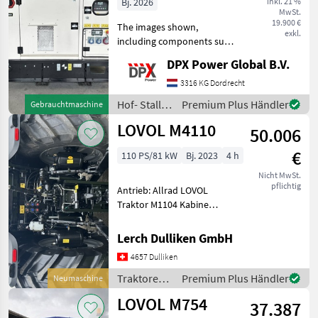
Bj. 2026
inkl. 21 %
MwSt.
DPX-18121
19.900 €
The images shown,
exkl.
including components such
as the control panel, circuit
DPX Power Global B.V.
breaker, coolant heater etc.
may differ from the actual
3316 KG Dordrecht
units that are available for
Hof- Stall-
Premium Plus Händler
Gebrauchtmaschine
sale.
und
LOVOL M4110
50.006
Weidetechnik
/ CAT
€
110 PS/81 kW
Bj. 2023
4 h
Nicht MwSt.
pflichtig
Antrieb: Allrad LOVOL
Traktor M1104 Kabine
StageV 110 PS **inkl.
Fronthydraulik und
Lerch Dulliken GmbH
Frontzapfwelle** > 4-
4657 Dulliken
Zylinder 110 PS (85, 7 kW)
Doosan Stage V Dieselmoto
Traktoren /
Premium Plus Händler
Neumaschine
Lovol
LOVOL M754
37.387