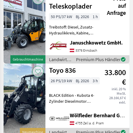
Teleskoplader
auf
Anfrage
50 PS/37 kW
Bj. 2026
1 h
Treibstoff: Diesel, Zusatz-
Hydraulikkreis, Kabine,
Zugmaul,
Januschkowetz GmbH.
Schnellwechselrahmen,
hydr. Geräteverriegelung
3376 Ennsbach
Besuchen sie uns im Giant-
Landwirtsch.
Premium Plus Händler
Gebrauchtmaschine
Hoflader-Center in
Motorfahrzeuge
Toyo 836
Niederösterreich,
33.800
/ Giant
€
26 PS/19 kW
Bj. 2026
3 h
inkl. 20 %
MwSt.
BLACK Edition - Kubota 4-
28.166,67 €
Zylinder Dieselmotor
exkl.
StageV - Leistung:19, 12kW /
26PS - Hydrostatischer
Wölfleder Bernhard GmbH
automotiver Fahrantrieb
4755 Zell a. d. Pram
B+P mit 2
Fahrstufenlastschaltbar -
Landwirtsch.
Premium Plus Händler
Neumaschine