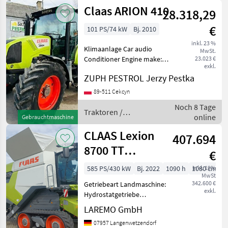
Claas ARION 410
28.318,29
€
101 PS/74 kW
Bj. 2010
inkl. 23 %
Klimaanlage Car audio
MwSt.
Conditioner Engine make:
23.023 €
exkl.
John Deere Engine model:
ZUPH PESTROL Jerzy Pestka
John Deere 4 cylindrowy ---
Stan: Używany - bardzo
89-511 Cekcyn
dobry stan Mam do
Noch 8 Tage
sprzedania ciągnik rol
Traktoren /
online
Gebrauchtmaschine
Claas
CLAAS Lexion
407.694
8700 TT
€
Terratrac + V
585 PS/430 kW
Bj. 2022
1090 h
1080 cm
inkl. 19%
MwSt
1080
342.600 €
Getriebeart Landmaschine:
exkl.
Hydrostatgetriebe
Mähdrescher CLAAS Lexion
LAREMO GmbH
8700 TT mit Vario-
07957 Langenwetzendorf
Schneidwerk V 1080 und