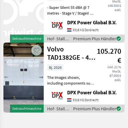
MwSt.
DPX-2100
108.500 €
- Super Silent 55 dBA @ 7
exkl.
metres - Stage V / StageV /
Stage 5 / Stage5 / EU Stage
DPX Power Global B.V.
V / EU StageV / EU V / EU
Five / Stage Five / EU Stage
3316 KG Dordrecht
5 / Tier IV Final / Tier 4 F
Hof- Stall-
Premium Plus Händler
Gebrauchtmaschine
und
Volvo
105.270
Weidetechnik
/ Scania
TAD1382GE - 430
€
kVA Stage V
Bj. 2026
inkl. 21 %
MwSt.
Generator - DPX-
87.000 €
The images shown,
1903
exkl.
including components such
as the control panel, circuit
DPX Power Global B.V.
breaker, coolant heater etc.
may differ from the actual
3316 KG Dordrecht
units that are available for
Hof- Stall-
Premium Plus Händler
Gebrauchtmaschine
sale.
und
Weidetechnik
/ Volvo