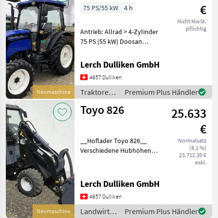
€
75 PS/55 kW
4 h
Nicht MwSt.
pflichtig
Antrieb: Allrad > 4-Zylinder
75 PS (55 kW) Doosan
StageV Dieselmotor >
Synchronisiertes 12-Gang-
Lerch Dulliken GmbH
Schaltgetriebe/
4657 Dulliken
Wendeschaltung, 4
Gruppen > Sicherheitskab
Traktoren /
Premium Plus Händler
Neumaschine
Lovol
Toyo 826
25.633
€
__Hoflader Toyo 826__
Normalsatz
(8,1 %)
Verschiedene Hubhöhen
23.712,30 €
lieferbar Auch in der
exkl.
**BLACK EDITION**
Ausführung lieferbar
Lerch Dulliken GmbH
>Normalspur: 110cm
4657 Dulliken
Außenbreite >Kubota 3-
Zylin
Landwirtsch.
Premium Plus Händler
Neumaschine