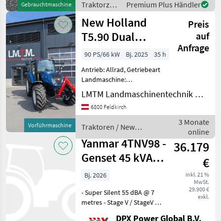
Traktorzubehör
Premium Plus Händler
Gebrauchtmaschine
/ Sonstige
New Holland
Preis
T5.90 Dual
auf
Anfrage
Command
90 PS/66 kW
Bj. 2025
35 h
Antrieb: Allrad, Getriebeart
Landmaschine:
Lastschaltgetriebe,
LMTM Landmaschinentechnik Müller
Plattform: Kabine,
6800 Feldkirch
Zapfwellendrehzahl:
540/540E/1000,
3 Monate
Vorführmaschine
Traktoren / New
Höchstgeschwindigkeit in
online
Holland
km/h: 40 km/h, Aufladung:
Yanmar 4TNV98 -
36.179
Tu
Genset 45 kVA
€
St5 SuperSilent -
Bj. 2026
inkl. 21 %
MwSt.
DPX-210
29.900 €
- Super Silent 55 dBA @ 7
exkl.
metres - Stage V / StageV /
Stage 5 / Stage5 / EU Stage
DPX Power Global B.V.