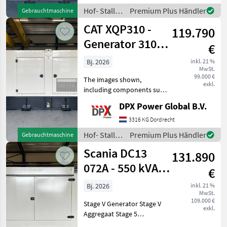
units that are available for
Hof- Stall-
Premium Plus Händler
Gebrauchtmaschine
sale.
und
CAT XQP310 -
119.790
Weidetechnik
/ FG-Wilson
Generator 310
€
kVA Stage V -
Bj. 2026
inkl. 21 %
MwSt.
DPX-18133
99.000 €
The images shown,
exkl.
including components such
as the control panel, circuit
DPX Power Global B.V.
breaker, coolant heater etc.
may differ from the actual
3316 KG Dordrecht
units that are available for
Hof- Stall-
Premium Plus Händler
Gebrauchtmaschine
sale.
und
Scania DC13
131.890
Weidetechnik
/ CAT
072A - 550 kVA
€
Stage V Genset -
Bj. 2026
inkl. 21 %
MwSt.
DPX-19929
109.000 €
Stage V Generator Stage V
exkl.
Aggregaat Stage 5
Generator Stage 5 Genset