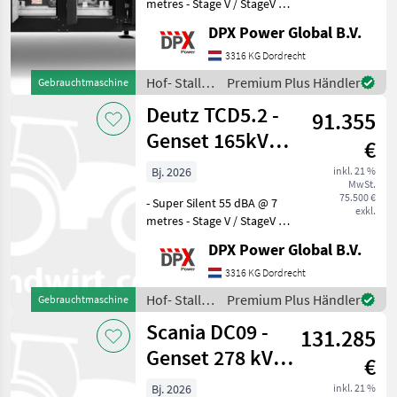
metres - Stage V / StageV /
Stage 5 / Stage5 / EU Stage
DPX Power Global B.V.
V / EU StageV / EU V / EU
Five / Stage Five / EU Stage
3316 KG Dordrecht
5 / Tier IV Final / Tier 4 F
Hof- Stall-
Premium Plus Händler
Gebrauchtmaschine
und
Deutz TCD5.2 -
91.355
Weidetechnik
/ Scania
Genset 165kVA
€
St5 SuperSilent -
Bj. 2026
inkl. 21 %
MwSt.
DPX-210
75.500 €
- Super Silent 55 dBA @ 7
exkl.
metres - Stage V / StageV /
Stage 5 / Stage5 / EU Stage
DPX Power Global B.V.
V / EU StageV / EU V / EU
Five / Stage Five / EU Stage
3316 KG Dordrecht
5 / Tier IV Final / Tier 4 F
Hof- Stall-
Premium Plus Händler
Gebrauchtmaschine
und
Scania DC09 -
131.285
Weidetechnik
/ Deutz
Genset 278 kVA
€
Fahr
St5 SuperSilent -
Bj. 2026
inkl. 21 %