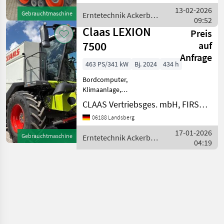
Transportwagen -Vario-
13-02-2026
Gebrauchtmaschine
Erntetechnik Ackerbau
Schneidwerk V 1080 mit
09:52
/ Claas
Rapsausrü
Claas LEXION
Preis
7500
auf
Anfrage
463 PS/341 kW
Bj. 2024
434 h
Bordcomputer,
Klimaanlage,
Schneidwerkswagen 3D
CLAAS Vertriebsges. mbH, FIRST CLAAS USED Center Landsberg
Reinigung
06188 Landsberg
Abgasnachbehandlung
Abgasnorm: STAGEV
17-01-2026
Gebrauchtmaschine
Erntetechnik Ackerbau
Anhängekupplung Anzeige
04:19
/ Claas
Kornqualität Arbeitsbreite:
9.30 m Arbeitsschei