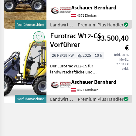
Euroaufnahme Baujahr:
Aschauer Bernhard
2023 Betriebsstunden: 224,
9 Serienmäßig ausgestattet
4371 Dimbach
mit: Kubota StageV-Motor
Landwirtsch.
Premium Plus Händler
Vorführmaschine
Zusätzliche Hydraul
Motorfahrzeuge
Eurotrac W12-CS
33.500,40
/ Eurotrac
Vorführer
€
26 PS/19 kW
Bj. 2025
10 h
inkl. 20 %
MwSt.
27.917 €
Der Eurotrac W12-CS für
exkl.
landwirtschaftliche und
industrielle Zwecke.
Aschauer Bernhard
Vorführer mit nur 10
Betriebsstunden!
4371 Dimbach
Serienmäßig ausgestattet
Landwirtsch.
Premium Plus Händler
Vorführmaschine
mit: Kubota StageV-Mo
Motorfahrzeuge
/ Eurotrac