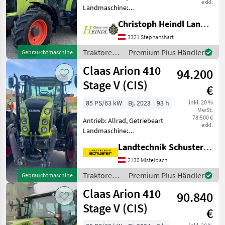
exkl.
Landmaschine:
Lastschaltgetriebe,
Christoph Heindl Landtechnik GmbH, Stephanshart
Plattform: Kabine,
Zapfwellendrehzahl:
3321 Stephanshart
540/750/1000,
Traktoren /
Premium Plus Händler
Gebrauchtmaschine
Höchstgeschwindigkeit in
Claas
Claas Arion 410
km/h: 40 km/h, Aufladung:
94.200
Tur
Stage V (CIS)
€
85 PS/63 kW
Bj. 2023
93 h
inkl. 20 %
MwSt.
78.500 €
Antrieb: Allrad, Getriebeart
exkl.
Landmaschine:
Lastschaltgetriebe,
Landtechnik Schuster Niederlassung Mistelbach
Plattform: Kabine,
Zapfwellendrehzahl:
2130 Mistelbach
540/1000,
Traktoren /
Premium Plus Händler
Gebrauchtmaschine
Höchstgeschwindigkeit in
Claas
Claas Arion 410
km/h: 40 km/h, Aufladung:
90.840
Turbola
Stage V (CIS)
€