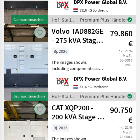
DPX Power Global B.V.
Stage V Gen set Stage V
Generator set EU Stage V
3316 KG Dordrecht
Generator StageV Tank
Hof- Stall-
Premium Plus Händler
Gebrauchtmaschine
Battery Control Panel Ste
und
Volvo TAD882GE
79.860
Weidetechnik
/ Scania
- 275 kVA Stage V
€
Generator - DPX-
Bj. 2026
inkl. 21 %
MwSt.
19029
66.000 €
The images shown,
exkl.
including components such
as the control panel, circuit
DPX Power Global B.V.
breaker, coolant heater etc.
may differ from the actual
3316 KG Dordrecht
units that are available for
Hof- Stall-
Premium Plus Händler
Gebrauchtmaschine
sale.
und
CAT XQP200 -
90.750
Weidetechnik
/ Volvo
200 kVA Stage V -
€
DPX-18129
Bj. 2026
inkl. 21 %
MwSt.
75.000 €
The images shown,