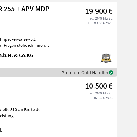
R 255 + APV MDP
19.900 €
inkl. 20 % MwSt.
16.583,33 € exkl.
.b.H. & Co.KG
Premium Gold Händler
10.500 €
inkl. 20 % MwSt.
8.750 € exkl.
reite 310 cm Breite der
eistung,
Zapfwellengeschwindigkeit 1000 U/min, Rotorumdre
.