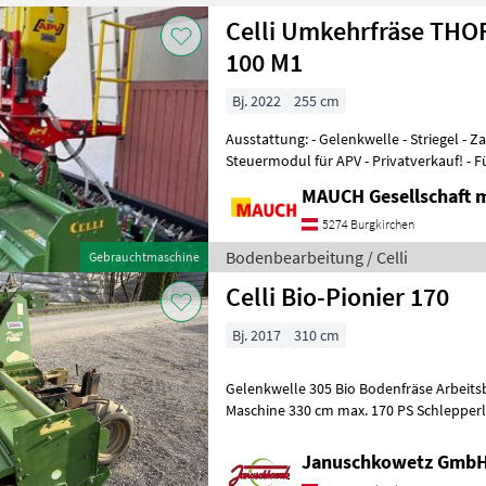
Celli Umkehrfräse THO
100 M1
Bj. 2022
255 cm
Ausstattung: - Gelenkwelle - Striegel - Zahnpackerwalze - 5.2
Steuermodul für APV - Privatverkauf! - Für Fragen stehe ich Ihnen
gerne zur Verfügung. Dam
MAUCH Gesellschaft m
5274 Burgkirchen
Bodenbearbeitung / Celli
Gebrauchtmaschine
Celli Bio-Pionier 170
Bj. 2017
310 cm
Gelenkwelle 305 Bio Bodenfräse Arbeitsb
Maschine 330 cm max. 170 PS Schlepperl
Januschkowetz GmbH