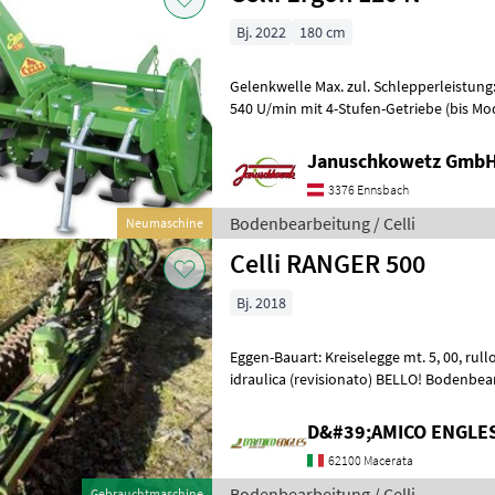
Bj. 2022
180 cm
Gelenkwelle Max. zul. Schlepperleistung:
540 U/min mit 4-Stufen-Getriebe (bis Mod
U/min; 15-20 = 245 U/min 20
Januschkowetz GmbH
3376 Ennsbach
Bodenbearbeitung / Celli
Neumaschine
Celli RANGER 500
Bj. 2018
Eggen-Bauart: Kreiselegge mt. 5, 00, rullo packer con regolazione
idraulica (revisionato) BELLO
D&#39;AMICO ENGLE
62100 Macerata
Bodenbearbeitung / Celli
Gebrauchtmaschine