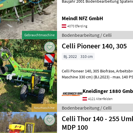
Baujahr 2001 Bodenbearbeitung Spate
Meindl NFZ GmbH
4070 Eferding
Bodenbearbeitung / Celli
Gebrauchtmaschine
Celli Pioneer 140, 305
Bj. 2022
310 cm
Celli Pioneer 140, 305 Biofräse, Arbeitsbreite 310 cm, (Breite der
Maschine 330 cm) (BJ.2023) - max. 140 PS
Schnelläufergetriebe Zapfwelleng
Kneidinger 1880 Gmb
4121 Altenfelden
Bodenbearbeitung / Celli
Neumaschine
Celli Thor 140 - 255 Um
MDP 100