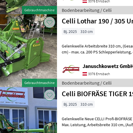
3376 Ennsbach
Bodenbearbeitung / Celli
Gebrauchtmaschine
Celli Lothar 190 / 305 
Bj. 2025
310 cm
Gelenkwelle Arbeitsbreite 310 cm, (Gesamtbreite der Maschine 330
cm) - max. ca. 200 PS Schlepperleistung, - Zapfwellengeschwindigkeit
1000 U/min, - seitlicher
Januschkowetz GmbH
3376 Ennsbach
Bodenbearbeitung / Celli
Gebrauchtmaschine
Celli BIOFRÄSE TIGER 1
Bj. 2025
310 cm
Gelenkwelle Neue CELLI Profi-BIOFRÄSE - TIGER 
Max. Leistung, Arbeitsbreite 310 cm, (Außenbreite der Maschine 330
cm) - max. 190 PS Schlepp