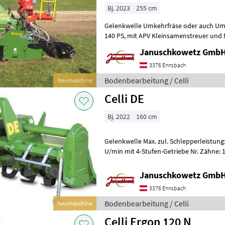
Bj. 2023
255 cm
Gelenkwelle Umkehrfräse oder auch Um
140 PS, mit APV Kleinsamenstreuer und Nachlaufwalze zur
Engerlingbekämpfung oder Grünlandern
Januschkowetz GmbH
3376 Ennsbach
Bodenbearbeitung / Celli
Neumaschine
Celli DE
Bj. 2022
160 cm
Gelenkwelle Max. zul. Schlepperleistung:
U/min mit 4-Stufen-Getriebe Nr. Zähne: 
U/min Nr. Zähne: 17-18 =
Januschkowetz GmbH
3376 Ennsbach
Bodenbearbeitung / Celli
Neumaschine
Celli Ergon 120 N