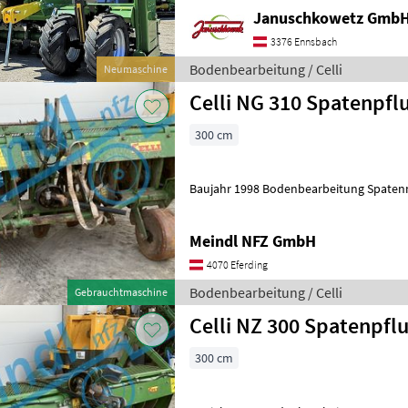
Januschkowetz GmbH
3376 Ennsbach
Bodenbearbeitung / Celli
Neumaschine
Celli NG 310 Spatenpfl
300 cm
Baujahr 1998 Bodenbearbeitung Spate
Meindl NFZ GmbH
4070 Eferding
Bodenbearbeitung / Celli
Gebrauchtmaschine
Celli NZ 300 Spatenpfl
300 cm