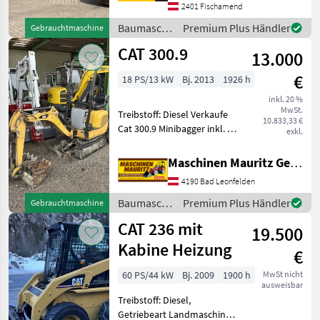
2401 Fischamend
Betriebsstunden
durchgeführt. Einsatzbereit
Baumaschinen
Premium Plus Händler
Gebrauchtmaschine
ohne
/ CAT
CAT 300.9
13.000
€
18 PS/13 kW
Bj. 2013
1926 h
inkl. 20 %
MwSt.
Treibstoff: Diesel Verkaufe
10.833,33 €
Cat 300.9 Minibagger inkl. 3x
exkl.
Löffelöffel, 1x DW
Hydraulikkreis vorne,
Maschinen Mauritz GesmbH
abgelesene Stunden, sofort
4190 Bad Leonfelden
einsatzbereit, gute Ketten
Weitere A
Baumaschinen
Premium Plus Händler
Gebrauchtmaschine
/ CAT
CAT 236 mit
19.500
Kabine Heizung
€
60 PS/44 kW
Bj. 2009
1900 h
MwSt nicht
ausweisbar
Treibstoff: Diesel,
Getriebeart Landmaschine: