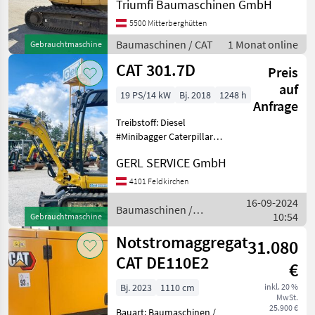
Triumfi Baumaschinen GmbH
5500 Mitterberghütten
Baumaschinen / CAT
1 Monat online
Gebrauchtmaschine
CAT 301.7D
Preis
auf
19 PS/14 kW
Bj. 2018
1248 h
Anfrage
Treibstoff: Diesel
#Minibagger Caterpillar
301.7D Baujahr.............2018
GERL SERVICE GmbH
S/N.................Cat3017DVLJH06158
Stundenzähler.......1248
4101 Feldkirchen
Motor...............13,
16-09-2024
Baumaschinen /
10:54
Gebrauchtmaschine
CAT
Notstromaggregat
31.080
CAT DE110E2
€
Bj. 2023
1110 cm
inkl. 20 %
MwSt.
25.900 €
Bauart: Baumaschinen /