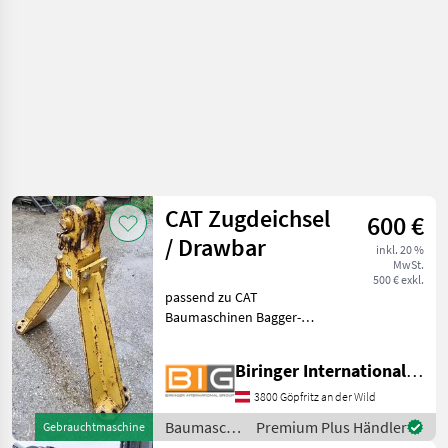
CAT Zugdeichsel
600 €
/ Drawbar
inkl. 20 %
MwSt.
500 € exkl.
passend zu CAT
Baumaschinen Bagger-
Anbauwerkzeuge
Biringer International GmbH
3800 Göpfritz an der Wild
Baumaschinen
Premium Plus Händler
Gebrauchtmaschine
/ CAT