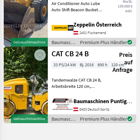
MwSt.
Air Conditioner Auto Lube
139.000 €
Auto Shift Beacon Bucket
exkl.
Engine Enclosures Lighting
Online Owner's Manual
Zeppelin Österreich
Product Link Ride Control
2401 Fischamend
Emissions Level - EU - EU
STAGE V Regul
Baumaschinen
Premium Plus Händler
Gebrauchtmaschine
/ CAT
CAT CB 24 B
Preis
auf
33 PS/24 kW
Bj. 2016
890 h
120 cm
Anfrage
Tandemwalze CAT CB 24 B,
Arbeitsbreite 120 cm,
Gewicht: 3070kg.
Referenznummer: 5922
Baumaschinen Puntigam GmbH
Baumaschinen Puntigam
8483 Deutsch Goritz
GmbH Unser Spezialgebiet:
Ankauf - Verkauf -
Baumaschinen
Premium Plus Händler
Gebrauchtmaschine
Vermietun
/ CAT