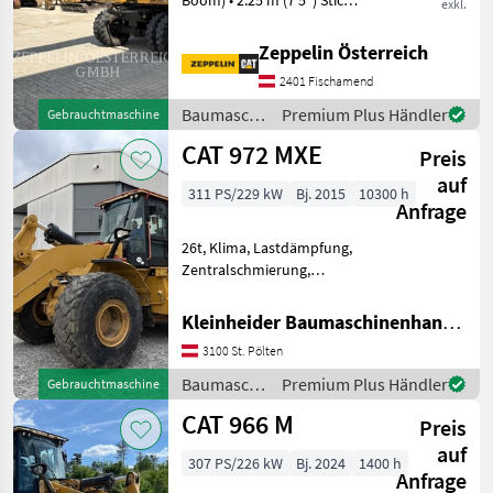
Boom) • 2.25 m (7'5") Stick •
exkl.
CW20H Hydraulic Quick
Coupler • Full Hydraulic
Zeppelin Österreich
Package incl. Grapple Piping
2401 Fischamend
• Rear Dozer Blade • Air-
Conditio
Baumaschinen
Premium Plus Händler
Gebrauchtmaschine
/ CAT
CAT 972 MXE
Preis
auf
311 PS/229 kW
Bj. 2015
10300 h
Anfrage
26t, Klima, Lastdämpfung,
Zentralschmierung,
trimble-loadrite Waage, 4, 8
m3 Schaufel Baumaschinen
Kleinheider Baumaschinenhandel GmbH.
Radlader
3100 St. Pölten
Baumaschinen
Premium Plus Händler
Gebrauchtmaschine
/ CAT
CAT 966 M
Preis
auf
307 PS/226 kW
Bj. 2024
1400 h
Anfrage