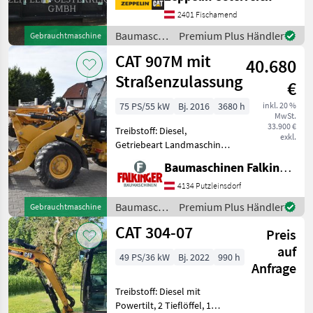
2401 Fischamend
Baumaschinen
Premium Plus Händler
Gebrauchtmaschine
/ CAT
CAT 907M mit
40.680
Straßenzulassung
€
75 PS/55 kW
Bj. 2016
3680 h
inkl. 20 %
MwSt.
33.900 €
Treibstoff: Diesel,
exkl.
Getriebeart Landmaschine:
Hydrostatgetriebe, Kabine,
Baumaschinen Falkinger
Schnellwechselrahmen,
Zugmaul, Zusatz-
4134 Putzleinsdorf
Hydraulikkreis, hydr.
Baumaschinen
Premium Plus Händler
Gebrauchtmaschine
Geräteverriegelung mit
/ CAT
CAT 304-07
Schaufel und Ga
Preis
auf
49 PS/36 kW
Bj. 2022
990 h
Anfrage
Treibstoff: Diesel mit
Powertilt, 2 Tieflöffel, 1