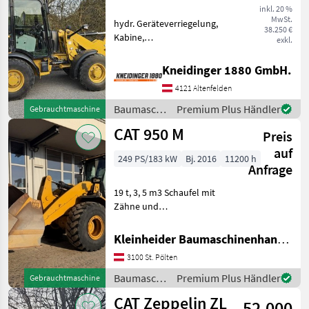
inkl. 20 %
MwSt.
hydr. Geräteverriegelung,
38.250 €
Kabine,
exkl.
Schnellwechselrahmen,
Zusatz-Hydraulikkreis
Kneidinger 1880 GmbH.
Palettengabel Schaufel 3.
4121 Altenfelden
Funktion hydraulische
Geräteverriegelung
Baumaschinen
Premium Plus Händler
Gebrauchtmaschine
Baumaschinen Radlad
/ CAT
CAT 950 M
Preis
auf
249 PS/183 kW
Bj. 2016
11200 h
Anfrage
19 t, 3, 5 m3 Schaufel mit
Zähne und
Zwischensegmenten,
Command steer. Klima,
Kleinheider Baumaschinenhandel GmbH.
Lastdämpfung,
3100 St. Pölten
Zentralschmierung, sehr
gepflegter Zustand,
Baumaschinen
Premium Plus Händler
Gebrauchtmaschine
deutsche Straßenzulassung
/ CAT
CAT Zeppelin ZL
Baum
52.000