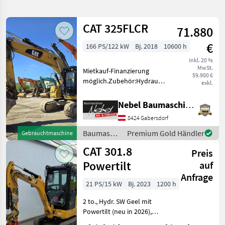
verfeinern
CAT 325FLCR
71.880
Kategorie
Land
Filter
2
€
166 PS/122 kW
Bj. 2018
10600 h
2.661
inkl. 20 %
AKTUELLER
Zurücksetzen
Ergebnisse
MwSt.
Mietkauf-Finanzierung
PFAD
59.900 €
anzeigen
möglich.Zubehör:Hydraulischer
exkl.
Cat
Schnellwechsler 1Tieflöffel
M315d
1400mm. Baumaschinen
Nebel Baumaschinen
Kettenbagger
KATEGORIE
8424 Gabersdorf
WÄHLEN
Baumaschinen
Premium Gold Händler
Gebrauchtmaschine
Landtechnik
1.827
/ CAT
CAT 301.8
Preis
Powertilt
Bautechnik
596
auf
Anfrage
21 PS/15 kW
Bj. 2023
1200 h
Kommunaltechnik
79
2 to., Hydr. SW Geel mit
Forsttechnik
76
Powertilt (neu in 2026),
Hammer- u. Greiferleitung