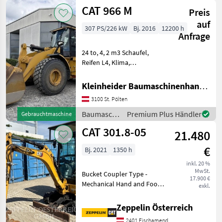
/ CAT
CAT 966 M
Preis
auf
307 PS/226 kW
Bj. 2016
12200 h
Anfrage
24 to, 4, 2 m3 Schaufel,
Reifen L4, Klima,
Lastdämpfung,
Joysticklenkung, 12000 h
Kleinheider Baumaschinenhandel GmbH.
großes Service von
3100 St. Pölten
Zeppelin durchgeführt,
Partikelfilter neu bei 10000
Baumaschinen
Premium Plus Händler
Gebrauchtmaschine
h, Sitz neu b
/ CAT
CAT 301.8-05
21.480
€
Bj. 2021
1350 h
inkl. 20 %
MwSt.
Bucket Coupler Type -
17.900 €
Mechanical Hand and Foot
exkl.
Control Lighting Online
Owner's Manual Coupler -
Zeppelin Österreich
Quick Mirrors Combined
2401 Fischamend