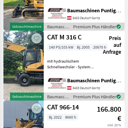
Böschungslöffel
Referenznummer: 13826
Baumaschinen Puntigam GmbH
Baumaschinen Puntigam
8483 Deutsch Goritz
GmbH Unser Spezialgebiet:
Ankauf - Verkauf - Vermi
Baumaschinen
Premium Plus Händler
Gebrauchtmaschine
/ CAT
CAT M 316 C
Preis
auf
140 PS/103 kW
Bj. 2005
20670 h
Anfrage
mit hydraulischem
Schnellwechsler - System
Baumaschinentechnik SW2,
1 Böschungslöffel
Baumaschinen Puntigam GmbH
hydraulisch, 1 Tieflöffel
8483 Deutsch Goritz
Baumaschinen Puntigam
GmbH Unser Spezialgebiet:
Baumaschinen
Premium Plus Händler
Gebrauchtmaschine
A
/ CAT
CAT 966-14
166.800
€
Bj. 2022
8660 h
inkl. 20 %