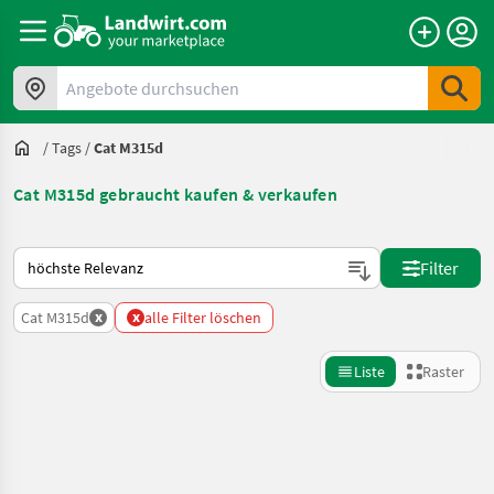
Angebote durchsuchen
/
Tags
/
Cat M315d
Cat M315d gebraucht kaufen & verkaufen
So wird auf Landwirt.com sortiert
Filter
x
x
Cat M315d
alle Filter löschen
Liste
Raster
Suche