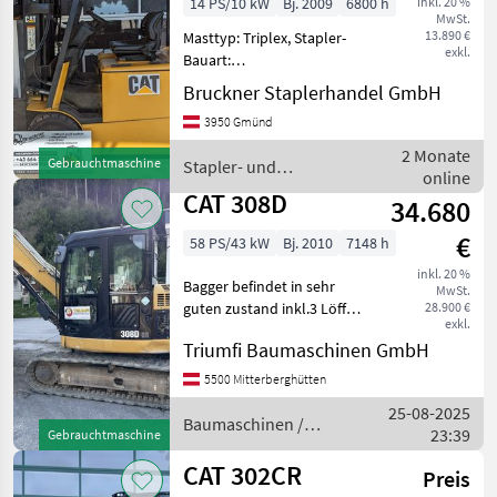
14 PS/10 kW
Bj. 2009
6800 h
inkl. 20 %
MwSt.
13.890 €
Masttyp: Triplex, Stapler-
exkl.
Bauart:
Frontstapler/Gabelstapler,
Bruckner Staplerhandel GmbH
Kabine, Klimaanlage,
3950 Gmünd
Zusatz-Hydraulikkreis
Baujahr: 2009
2 Monate
Gebrauchtmaschine
Stapler- und
Betriebsstunden: 6800
online
Lagertechnik / CAT
Hubkraft: 2500 kg Hubhöhe:
CAT 308D
34.680
€
58 PS/43 kW
Bj. 2010
7148 h
inkl. 20 %
Bagger befindet in sehr
MwSt.
guten zustand inkl.3 Löffel
28.900 €
exkl.
Eintausch möglich!
Triumfi Baumaschinen GmbH
Baumaschinen Minibagger
5500 Mitterberghütten
25-08-2025
Baumaschinen /
23:39
Gebrauchtmaschine
CAT
CAT 302CR
Preis