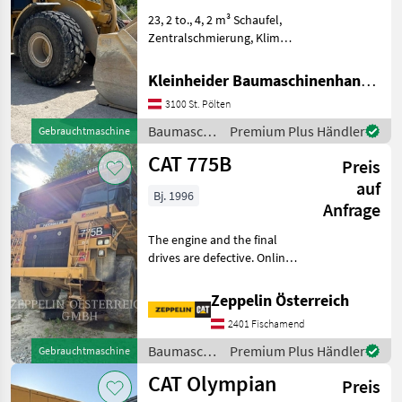
23, 2 to., 4, 2 m³ Schaufel,
Zentralschmierung, Klima,
CAT Payload Waage,
Schwingungsdämpfung
Kleinheider Baumaschinenhandel GmbH.
Baumaschinen Radlader
3100 St. Pölten
Baumaschinen
Premium Plus Händler
Gebrauchtmaschine
/ CAT
CAT 775B
Preis
auf
Bj. 1996
Anfrage
The engine and the final
drives are defective. Online
Owner's Manual
Baumaschinen Dumper
Zeppelin Österreich
2401 Fischamend
Baumaschinen
Premium Plus Händler
Gebrauchtmaschine
/ CAT
CAT Olympian
Preis