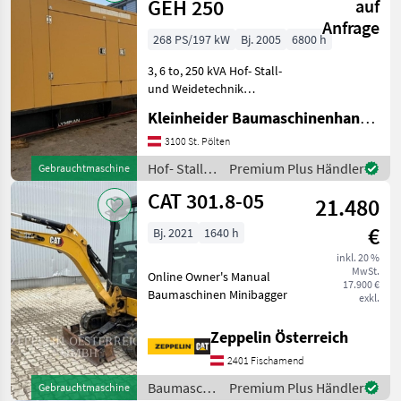
GEH 250
auf
Anfrage
268 PS/197 kW
Bj. 2005
6800 h
3, 6 to, 250 kVA Hof- Stall-
und Weidetechnik
Stromgeneratoren
Kleinheider Baumaschinenhandel GmbH.
3100 St. Pölten
Hof- Stall-
Premium Plus Händler
Gebrauchtmaschine
und
CAT 301.8-05
21.480
Weidetechnik
/ CAT
€
Bj. 2021
1640 h
inkl. 20 %
MwSt.
Online Owner's Manual
17.900 €
Baumaschinen Minibagger
exkl.
Zeppelin Österreich
2401 Fischamend
Baumaschinen
Premium Plus Händler
Gebrauchtmaschine