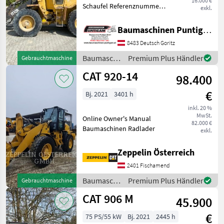
16.000 €
Schaufel Referenznummer:
exkl.
20428 Baumaschinen
Puntigam GmbH Unser
Baumaschinen Puntigam GmbH
Spezialgebiet: Ankauf -
8483 Deutsch Goritz
Verkauf - Vermietung von
Baumaschinen Besuchen
Baumaschinen
Premium Plus Händler
Gebrauchtmaschine
Sie
/ CAT
CAT 920-14
98.400
€
Bj. 2021
3401 h
inkl. 20 %
MwSt.
Online Owner's Manual
82.000 €
Baumaschinen Radlader
exkl.
Zeppelin Österreich
2401 Fischamend
Baumaschinen
Premium Plus Händler
Gebrauchtmaschine
/ CAT
CAT 906 M
45.900
€
75 PS/55 kW
Bj. 2021
2445 h