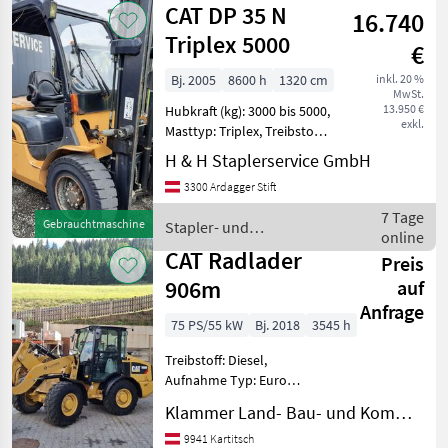
CAT DP 35 N
16.740
Triplex 5000
€
Bj. 2005
8600 h
1320 cm
inkl. 20 %
MwSt.
13.950 €
Hubkraft (kg): 3000 bis 5000,
exkl.
Masttyp: Triplex, Treibstoff:
Diesel Bauart: Frontstapler
H & H Staplerservice GmbH
/ Dieselstapler, Tragkraft:
3300 Ardagger Stift
3500kg, Hubhöhe: 5000mm,
Bauhöhe: 2450mm,
7 Tage
Gebrauchtmaschine
Stapler- und
Freihub:
online
Lagertechnik / CAT
CAT Radlader
Preis
906m
auf
Anfrage
75 PS/55 kW
Bj. 2018
3545 h
Treibstoff: Diesel,
Aufnahme Typ: Euro
Aufnahme, Getriebeart
Klammer Land- Bau- und Kommunaltechnik
Landmaschine:
Hydrostatgetriebe, hydr.
9941 Kartitsch