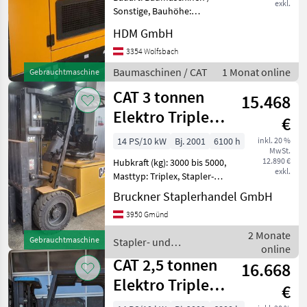
exkl.
Sonstige, Bauhöhe:
1361mm, Beschreibung: Der
HDM GmbH
CAT DE110E2 ist ein
Notstromaggregat für
3354 Wolfsbach
Baustellen, Industrie und
Baumaschinen / CAT
1 Monat online
Gebrauchtmaschine
Veranstaltungen. Mit dem
CAT 3 tonnen
wirt
15.468
Elektro Triplex&
€
Seitenschieber,
14 PS/10 kW
Bj. 2001
6100 h
inkl. 20 %
MwSt.
Zi
12.890 €
Hubkraft (kg): 3000 bis 5000,
exkl.
Masttyp: Triplex, Stapler-
Bauart:
Bruckner Staplerhandel GmbH
Frontstapler/Gabelstapler,
3950 Gmünd
Kabine, Klimaanlage,
Zusatz-Hydraulikkreis
2 Monate
Gebrauchtmaschine
Stapler- und
Baujahr: 2001
online
Lagertechnik / CAT
Betriebsstunden: 6100
CAT 2,5 tonnen
16.668
Elektro Triplex&
€
Seitenschieber,