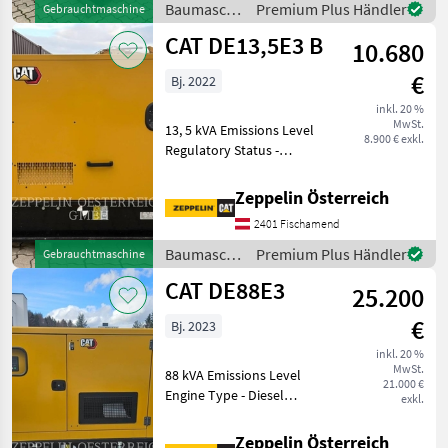
Baumaschinen Son
Baumaschinen
Premium Plus Händler
Gebrauchtmaschine
/ CAT
CAT DE13,5E3 B
10.680
€
Bj. 2022
inkl. 20 %
MwSt.
13, 5 kVA Emissions Level
8.900 € exkl.
Regulatory Status -
CAT_China Export
Regulatory Status - CAT_CA
Zeppelin Österreich
Export_EU Export_US
2401 Fischamend
Export Engine Type - Diesel
Baumaschinen Sonstige
Baumaschinen
Premium Plus Händler
Gebrauchtmaschine
Baumas
/ CAT
CAT DE88E3
25.200
€
Bj. 2023
inkl. 20 %
MwSt.
88 kVA Emissions Level
21.000 €
Engine Type - Diesel
exkl.
Baumaschinen Sonstige
Baumaschinen
Zeppelin Österreich