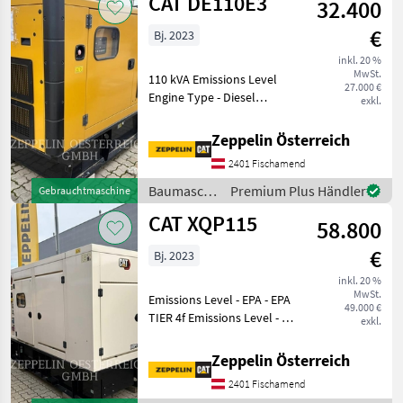
CAT DE110E3
32.400
€
Bj. 2023
inkl. 20 %
MwSt.
110 kVA Emissions Level
27.000 €
Engine Type - Diesel
exkl.
Baumaschinen Sonstige
Baumaschinen
Zeppelin Österreich
2401 Fischamend
Baumaschinen
Premium Plus Händler
Gebrauchtmaschine
/ CAT
CAT XQP115
58.800
€
Bj. 2023
inkl. 20 %
MwSt.
Emissions Level - EPA - EPA
49.000 €
TIER 4f Emissions Level - EU
exkl.
- EU STAGE V Regulatory
Status -
Zeppelin Österreich
CAT_Const_NR_EPA/CARB_EU_China
2401 Fischamend
Export Engine Type - Diesel