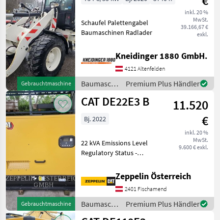
€
inkl. 20 %
MwSt.
Schaufel Palettengabel
39.166,67 €
Baumaschinen Radlader
exkl.
Kneidinger 1880 GmbH.
4121 Altenfelden
Baumaschinen
Premium Plus Händler
Gebrauchtmaschine
/ CAT
CAT DE22E3 B
11.520
€
Bj. 2022
inkl. 20 %
MwSt.
22 kVA Emissions Level
9.600 € exkl.
Regulatory Status -
CAT_China Export
Regulatory Status - CAT_CA
Zeppelin Österreich
Export_EU Export
2401 Fischamend
Regulatory Status -
CAT_R96_US Export Engine
Baumaschinen
Premium Plus Händler
Gebrauchtmaschine
Type - Diesel Ba
/ CAT