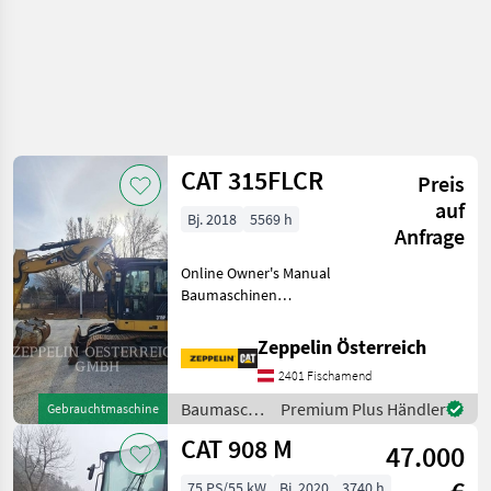
CAT 315FLCR
Preis
auf
Bj. 2018
5569 h
Anfrage
Online Owner's Manual
Baumaschinen
Kettenbagger
Zeppelin Österreich
2401 Fischamend
Baumaschinen
Premium Plus Händler
Gebrauchtmaschine
/ CAT
CAT 908 M
47.000
75 PS/55 kW
Bj. 2020
3740 h