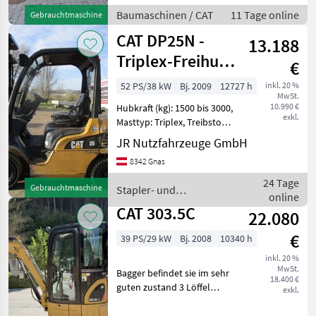
Geräteverriegelung, Kabine,
Baumaschinen / CAT
11 Tage online
Gebrauchtmaschine
Klimaanlage,
CAT DP25N -
Schnellwechselrahmen,
13.188
Zugmaul, Z
Triplex-Freihub
€
5,6m +
52 PS/38 kW
Bj. 2009
12727 h
inkl. 20 %
MwSt.
Seitenschieber
10.990 €
Hubkraft (kg): 1500 bis 3000,
exkl.
Masttyp: Triplex, Treibstoff:
Diesel Bauart: Frontstapler
JR Nutzfahrzeuge GmbH
/ Dieselstapler, Tragkraft:
8342 Gnas
2500kg, Hubhöhe: 5600mm,
Bauhöhe: 2370mm,
24 Tage
Gebrauchtmaschine
Stapler- und
Bereifung
online
Lagertechnik / CAT
CAT 303.5C
22.080
€
39 PS/29 kW
Bj. 2008
10340 h
inkl. 20 %
MwSt.
Bagger befindet sie im sehr
18.400 €
guten zustand 3 Löffel
exkl.
Baumaschinen Minibagger