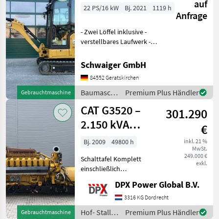
auf
22 PS/16 kW
Bj. 2021
1119 h
Anfrage
- Zwei Löffel inklusive -
verstellbares Laufwerk -
Powertilt Baumaschinen
Minibagger
Schwaiger GmbH
84552 Geratskirchen
Baumaschinen
Premium Plus Händler
Gebrauchtmaschine
/ CAT
CAT G3520 –
301.290
2.150 kVA
€
gebrauchter
Bj. 2009
49800 h
inkl. 21 %
MwSt.
Gasgenerator –
249.000 €
Schalttafel Komplett
DPX-12669
exkl.
einschließlich
Dachheizkörper,
DPX Power Global B.V.
Gasleitungen usw. Hof-
Stall- und Weidetechnik
3316 KG Dordrecht
Stromgeneratoren
Hof- Stall-
Premium Plus Händler
Gebrauchtmaschine