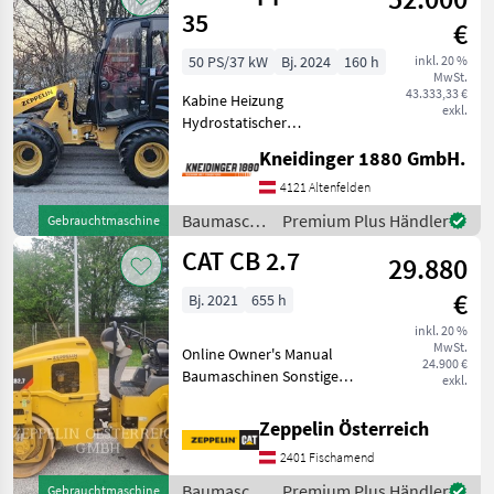
35
€
50 PS/37 kW
Bj. 2024
160 h
inkl. 20 %
MwSt.
43.333,33 €
Kabine Heizung
exkl.
Hydrostatischer
Fahrantrieb 20 km/h Allrad
Kneidinger 1880 GmbH.
Planetenantriebe
Vorderachse: Differenzial,
4121 Altenfelden
selbstsperrend (45 %)
Baumaschinen
Premium Plus Händler
Gebrauchtmaschine
Vorder- und Hinterachse in
/ CAT
CAT CB 2.7
HD Ausfü
29.880
€
Bj. 2021
655 h
inkl. 20 %
MwSt.
Online Owner's Manual
24.900 €
Baumaschinen Sonstige
exkl.
Baumaschinen
Zeppelin Österreich
2401 Fischamend
Baumaschinen
Premium Plus Händler
Gebrauchtmaschine