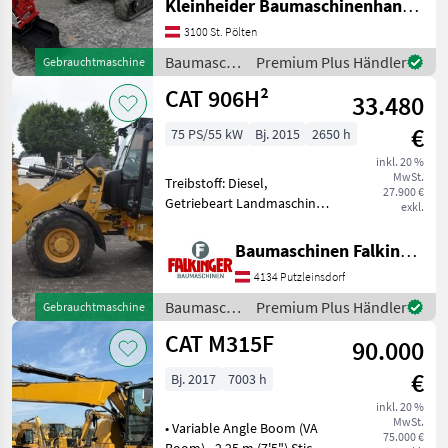
Kleinheider Baumaschinenhandel GmbH.
PKW / LKW / Moped
34
2x doppelwirkend, Hydr. SW
Leitung, 3 Löffel
3100 St. Pölten
Baumaschinen Minibagger
Sonstiges
30
Baumaschinen
Premium Plus Händler
Gebrauchtmaschine
/ CAT
CAT 906H²
Alle 8
33.480
anzeigen
€
75 PS/55 kW
Bj. 2015
2650 h
MARKTPLATZ
inkl. 20 %
MwSt.
Treibstoff: Diesel,
Marktplatz
Händlerangebote
Kleinanzeigen
27.900 €
Getriebeart Landmaschine:
exkl.
Hydrostatgetriebe, Kabine,
Schnellwechselrahmen,
Baumaschinen Falkinger
Zugmaul, Zusatz-
4134 Putzleinsdorf
Hydraulikkreis, hydr.
Geräteverriegelung mit
Baumaschinen
Premium Plus Händler
Gebrauchtmaschine
Schaufel und Ga
/ CAT
CAT M315F
90.000
€
Bj. 2017
7003 h
inkl. 20 %
MwSt.
• Variable Angle Boom (VA
75.000 €