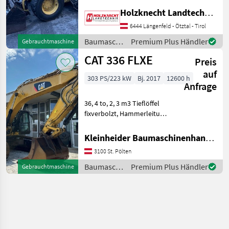
Hydrostatgetriebe Mit
Holzknecht Landtechnik GmbH.
Kabine und Heizung, hydr.
Vorsteuerung,
6444 Längenfeld - Ötztal - Tirol
Zusatzscheinwerfer vorne
Baumaschinen
Premium Plus Händler
Gebrauchtmaschine
und hinten Schaufel,
/ CAT
CAT 336 FLXE
Palettengab
Preis
auf
303 PS/223 kW
Bj. 2017
12600 h
Anfrage
36, 4 to, 2, 3 m3 Tieflöffel
fixverbolzt, Hammerleitung,
Klima Baumaschinen
Kettenbagger
Kleinheider Baumaschinenhandel GmbH.
3100 St. Pölten
Baumaschinen
Premium Plus Händler
Gebrauchtmaschine
/ CAT