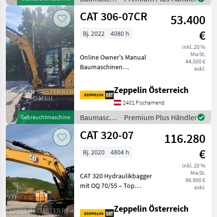
/ CAT
CAT 306-07CR
53.400
€
Bj. 2022
4080 h
inkl. 20 %
MwSt.
Online Owner's Manual
44.500 €
Baumaschinen
exkl.
Kettenbagger
Zeppelin Österreich
2401 Fischamend
Baumaschinen
Premium Plus Händler
Gebrauchtmaschine
/ CAT
CAT 320-07
116.280
€
Bj. 2020
4804 h
inkl. 20 %
MwSt.
CAT 320 Hydraulikbagger
96.900 €
mit OQ 70/55 – Top
exkl.
ausgestattet, sofort
verfügbar (English below).
Zeppelin Österreich
Letzter Service bei 4.619