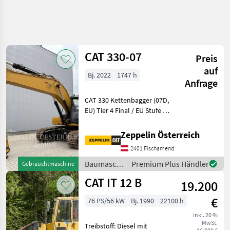
CAT 330-07
Preis
auf
Bj. 2022
1747 h
Anfrage
CAT 330 Kettenbagger (07D,
EU) Tier 4 Final / EU Stufe V
Motor Premiumkabine mit
360° Kamera Reach-
Zeppelin Österreich
Ausleger 6, 15 m + Stiel 3, 20
2401 Fischamend
m (HD) Hydraulikpaket inkl.
Zusatzs
Baumaschinen
Premium Plus Händler
Gebrauchtmaschine
/ CAT
CAT IT 12 B
19.200
€
76 PS/56 kW
Bj. 1990
22100 h
inkl. 20 %
MwSt.
Treibstoff: Diesel mit