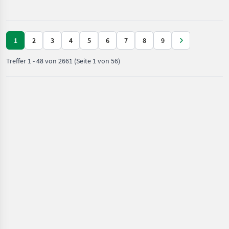
und
Weidetechnik
/ CAT
1
2
3
4
5
6
7
8
9
Treffer
1
-
48
von
2661
(Seite 1 von 56)